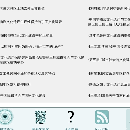
粤港澳大湾区土地崇拜及其价值
·
[刘思诚 ]非遗保护是新
·
中国非物质文化遗产与文
非物质文化遗产生产性保护与手工文化建设
建设博士博士后论坛征稿启
发掘民俗在当代文化建设中的正能量
·
过年也是家文化建设的重
以时间和空间为编码，揭开世界的“底牌”
·
[王文章 李荣启]中国传统
质文化遗产保护智库高峰论坛暨第三届城市社会与文化建
·
第三届 “城市社会与文化
后论坛成功举办
江苏常熟民间小庙的祭祀活动及其特点
·
[谢耀龙]民族杂居地区群
荥阳地区嫘祖信仰探析
·
陕西汉阴：文化遗产惠及
勃]中国民俗学会与国家文化建设
·
[王渭清]陕西关中农村祠
俗学论坛
民俗学博客
入会申请
RSS订阅