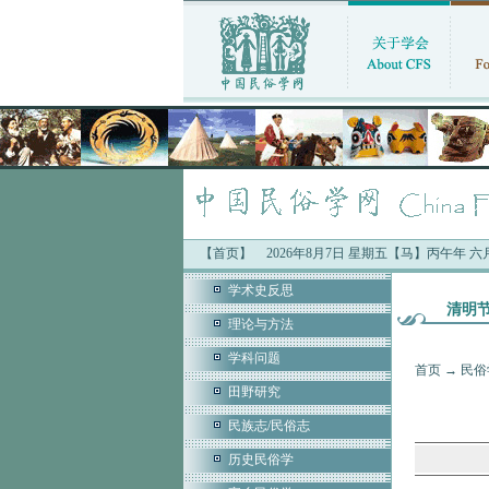
【首页】
2026年8月7日 星期五【马】丙午年 
学术史反思
清明
理论与方法
学科问题
首页
→
民俗
田野研究
民族志/民俗志
历史民俗学