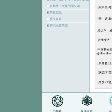
多样性，文化的同义词
·
[梁娟美]
历史记忆
·
[季中扬]
乡关何处
跨境民族研究
·
邱运华：
·
创世神话：
·
中国非物
设博士博士
·
[余鼎君]
·
[耿琼珂]
·
[萧放 张
公告栏
在线投稿
民