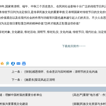
008年,国家将清明、端午、中秋三个历史悠久、在民间社会影响十分广泛的传统节日
,将传统节日列为法定假日,是传承民族文化的重要举措,它表明国家对传统节日的文化价
的价值观念以及在现代社会的作用与功能等问题也越来越引起人们的关注。不少人在思
列为法定假日要彰显怎样的精神价值?怎样才能真正彰显这些价值?
祀对象; 文化建设; 祭祀活动; 清明节; 祭祀礼仪; 文化内涵; 传统节日; 现代社会; 法定假
下载相关附件>>>>
上一条： ·
[张勃]感恩情怀、生命意识与应时精神：清明节的文化内涵
下一条： ·
[施爱东]梨花风起正清明
巷道：理解中国村落的重要分析单位
·
[高忠严]重塑“地方感”
乡村振兴要重视文化建设
·
[柴颖]民族文化资源与乡