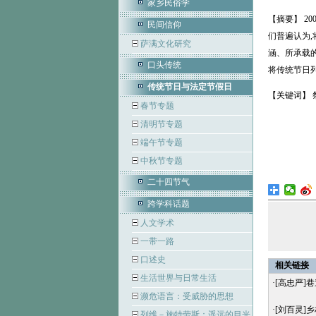
家乡民俗学
【摘要】 2
民间信仰
们普遍认为
萨满文化研究
涵、所承载
口头传统
将传统节日
传统节日与法定节假日
【关键词】 祭
春节专题
清明节专题
端午节专题
中秋节专题
二十四节气
跨学科话题
人文学术
一带一路
口述史
相关链接
生活世界与日常生活
·
[高忠严]
濒危语言：受威胁的思想
·
[刘百灵]
列维－施特劳斯：遥远的目光