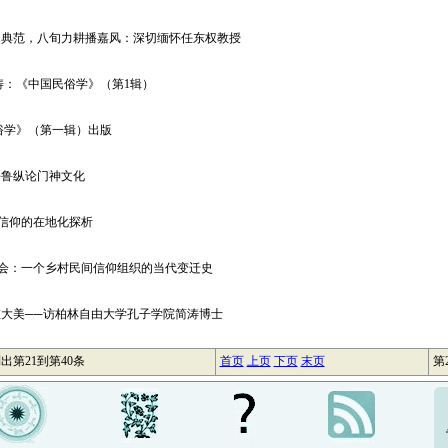
留典范，八旬力耕播嘉风：深切缅怀任东权教授
涛：《中国民俗学》（第1辑）
俗学》（第一辑）出版
平鲁纵论门神文化
岳信仰的在地化探析
牌会：一个乡村民间信仰组织的当代变迁史
大美──访柏林自由大学孔子学院简涛博士
列出第21到第40条
首页
上页
下页
末页
第