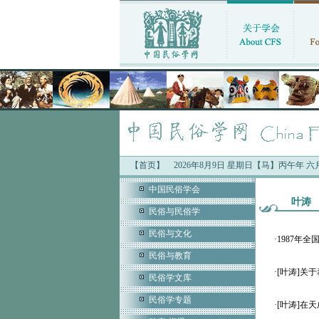
【首页】
2026年8月9日 星期日【马】丙午年 
中国民俗学会
叶涛
民俗与民俗学
民俗与文化
·
1987年
民俗与教育
·
[叶涛]关
民俗学文库
民俗学专题
·
[叶涛]在