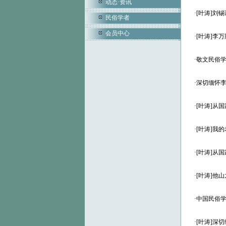
动态·资讯
·
[叶涛]刘
民俗学者
会员中心
·
[叶涛]李
·
敬文民俗学沙
·
深切缅怀
·
[叶涛]从
·
[叶涛]我
·
[叶涛]从
·
[叶涛]他
·
中国民俗学
·
[叶涛]深