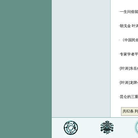
·
一生问俗
·
朝戈金 叶
·
《中国民
·
专家学者
·
[叶涛]东
·
[叶涛]龙
·
昆仑的三重
共82条 