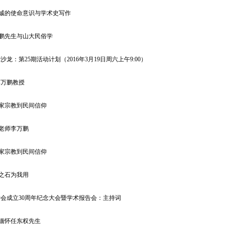
锡诚的使命意识与学术史写作
万鹏先生与山大民俗学
龙：第25期活动计划（2016年3月19日周六上午9:00）
李万鹏教授
国家宗教到民间信仰
的老师李万鹏
国家宗教到民间信仰
山之石为我用
会成立30周年纪念大会暨学术报告会：主持词
切缅怀任东权先生