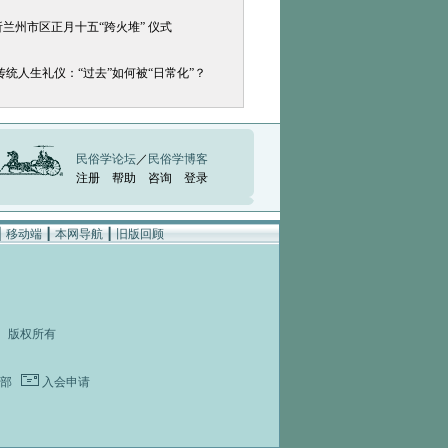
析兰州市区正月十五“跨火堆” 仪式
]传统人生礼仪：“过去”如何被“日常化”？
民俗学论坛
／
民俗学博客
注册
帮助
咨询
登录
┃
移动端
┃
本网导航
┃
旧版回顾
rved 版权所有
部
入会申请