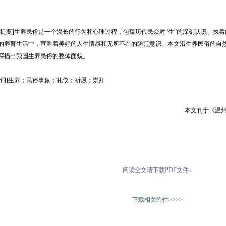
容提要]生养民俗是一个漫长的行为和心理过程，包蕴历代民众对“生”的深刻认识、执
的养育生活中，宣泄着美好的人生情感和无所不在的防范意识。本文沿生养民俗的自
深描出我国生养民俗的整体面貌。
键词]生养；民俗事象；礼仪；祈愿；崇拜
本文刊于《温州
阅读全文请下载PDF文件↓
下载相关附件>>>>