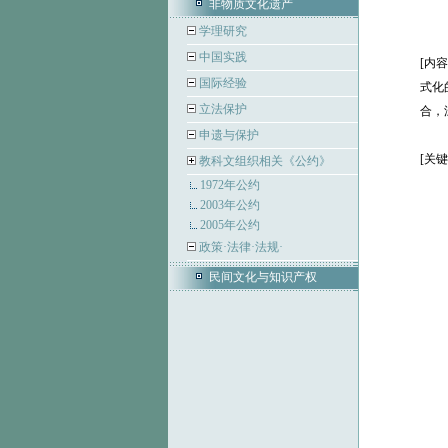
非物质文化遗产
学理研究
中国实践
[内
国际经验
式化
立法保护
合，
申遗与保护
[关
教科文组织相关《公约》
1972年公约
2003年公约
2005年公约
政策·法律·法规·
民间文化与知识产权