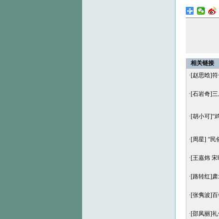
相关链接
·
[赵思晗]
·
[石岩奇]
·
[胡小可]
·
[周星] 
·
[王嘉炜 
·
[路转红]
·
[张隽波]
·
[邵凤丽]