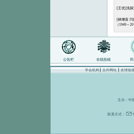
·
[王优]浅
·
[林继富 
（1949～2
公告栏
在线投稿
民
学会机构
┃
合作网站
┃
友情链
主办：
中
联系方式：