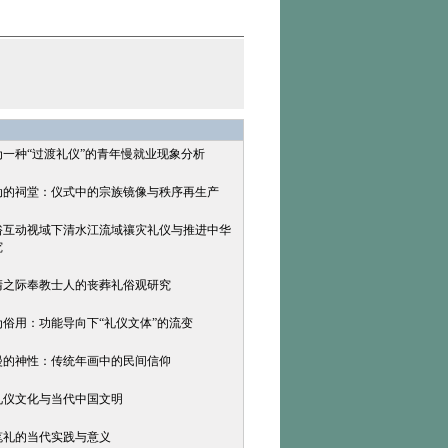
为一种“过渡礼仪”的青年慢就业现象分析
流动的祠堂：仪式中的宗族镜像与秩序再生产
礼俗互动视域下清水江流域禳灾礼仪与推进中华
究
明清之际奉教士人的丧葬礼俗观研究
为俗用：功能导向下“礼仪文体”的流变
弥漫的神性：传统年画中的民间信仰
统礼仪文化与当代中国文明
开笔礼的当代实践与意义