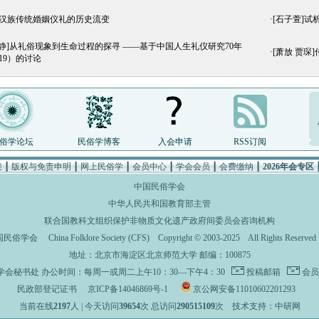
探汉族传统婚姻仪礼的历史流变
·
[石子萱]试
闫静]从礼俗现象到生命过程的探寻 ——基于中国人生礼仪研究70年
·
[萧放 贾琛
019）的讨论
俗学论坛
民俗学博客
入会申请
RSS订阅
接
┃
版权与免责申明
┃
网上民俗学
┃
会员中心
┃
学会会员
┃
会费缴纳
┃
2026年会专区
中国民俗学会
中华人民共和国教育部主管
联合国教科文组织保护非物质文化遗产政府间委员会咨询机构
国民俗学会
China Folklore Society (CFS)
Copyright © 2003-2025 All Rights Rese
地址：北京市海淀区北京师范大学 邮编：100875
学会秘书处
办公时间：每周一或周二上午10：30—下午4：30
投稿邮箱
会员
民政部登记证书
京ICP备14046869号-1
京公网安备11010602201293
当前在线
2197
人 | 今天访问
39654
次 总访问
290515109
次
技术支持：中研网