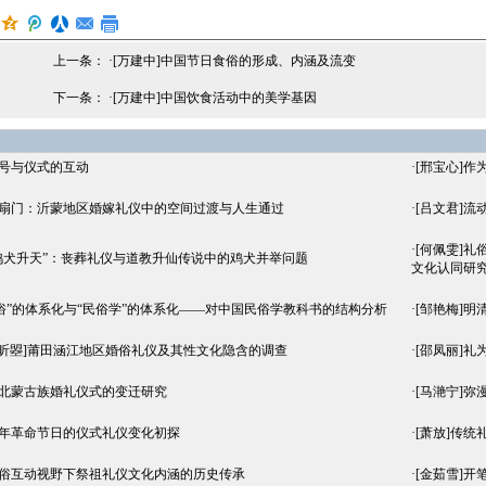
上一条： ·
[万建中]中国节日食俗的形成、内涵及流变
下一条： ·
[万建中]中国饮食活动中的美学基因
符号与仪式的互动
·
[邢宝心]作
三扇门：沂蒙地区婚嫁礼仪中的空间过渡与人生通过
·
[吕文君]
·
[何佩雯]
“鸡犬升天”：丧葬礼仪与道教升仙传说中的鸡犬并举问题
文化认同研
“民俗”的体系化与“民俗学”的体系化——对中国民俗学教科书的结构分析
·
[邹艳梅]
宋昕曌]莆田涵江地区婚俗礼仪及其性文化隐含的调查
·
[邵凤丽]礼
肃北蒙古族婚礼仪式的变迁研究
·
[马滟宁]
百年革命节日的仪式礼仪变化初探
·
[萧放]传
礼俗互动视野下祭祖礼仪文化内涵的历史传承
·
[金茹雪]