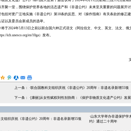
文化遗产公约》缔约国大会第十届会议将于2024年6月11日(星期二)至13日(星
将齐聚一堂，围绕保护世界各地的活态遗产和《非遗公约》未来至关重要的问题展开讨
括对更广泛地实施《非遗公约》第18条的反思、对《操作指南》有关条款的修正建
认证以及委员会新成员的选举。
于2024年5月13日之前以联合国六种正式语文（阿拉伯文、中文、英文、法文、俄
://ich.unesco.org/en/10ga）发布。
文
上一条： ·
联合国教科文组织庆祝《非遗公约》20周年：非遗名录新增55项
下一条： ·
[康丽]从女性赋权到性别协商：《保护非物质文化遗产公约》发
·
山东大学举办非遗保护学
文组织庆祝《非遗公约》20周年：非遗名录新增55项
约》通过二十周年