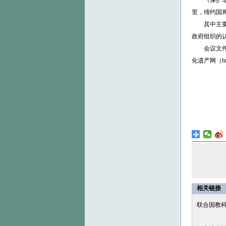
《保护非物质
里，缔约国
其中主要包
政府组织的
会议文件将
化遗产网（https
相关链接
·
联合国教科