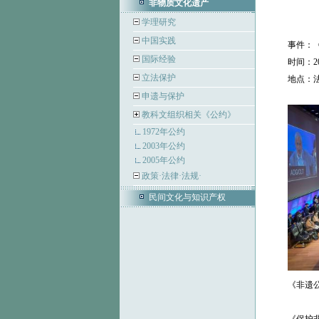
非物质文化遗产
学理研究
中国实践
事件：《非
国际经验
时间：202
立法保护
地点：法国
申遗与保护
教科文组织相关《公约》
1972年公约
2003年公约
2005年公约
政策·法律·法规·
民间文化与知识产权
《非遗公约