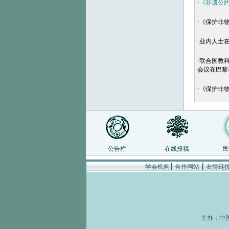
·
《非遗公约》
·
《保护非
·
业内人士
·
联合国教
会议在巴黎
·
《保护非
公告栏
在线投稿
民
学会机构
┃
合作网站
┃
友情链
主办：
中