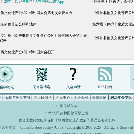
20年：欢迎使用“非遗在中国2020”App
·
[苏长鸿]社区再造：论作
物质文化遗产公约》缔约国大会第七次会议举办
·
《保护非物质文化遗产公
在京研修非遗公约和法律
·
第六届《保护非物质文化
科文组织《保护非物质文化遗产公约》缔约国大会第五届
·
《保护非物质文化遗产公
召开
物质文化遗产公约》缔约国大会召开
俗学论坛
民俗学博客
入会申请
RSS订阅
接
┃
版权与免责申明
┃
网上民俗学
┃
会员中心
┃
学会会员
┃
会费缴纳
┃
2026年会专区
中国民俗学会
中华人民共和国教育部主管
联合国教科文组织保护非物质文化遗产政府间委员会咨询机构
国民俗学会
China Folklore Society (CFS)
Copyright © 2003-2025 All Rights Rese