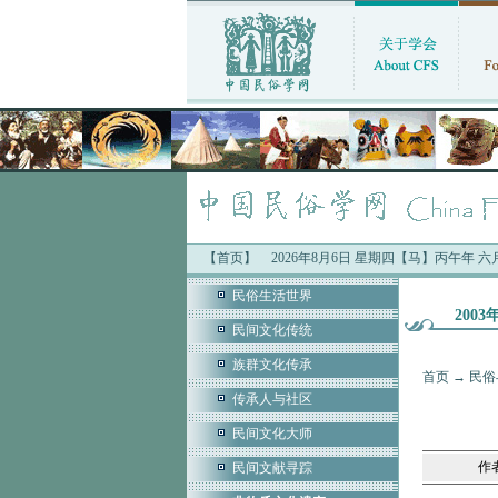
【首页】
2026年8月6日 星期四【马】丙午年 
民俗生活世界
200
民间文化传统
族群文化传承
首页
→
民俗
传承人与社区
民间文化大师
作
民间文献寻踪