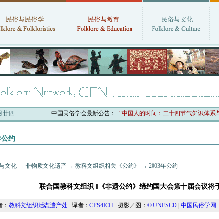
六月廿四
中国民俗学会最新公告：
·“中国人的时间：二十四节气知识体系与数
3年公约
与文化
→
非物质文化遗产
→
教科文组织相关《公约》
→
2003年公约
联合国教科文组织 ‖《非遗公约》缔约国大会第十届会议将
者：
教科文组织活态遗产处
译者：
CFS4ICH
摄影／图：
© UNESCO
|
中国民俗学网