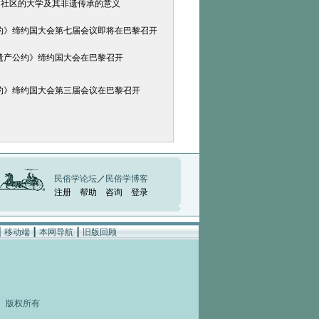
为社区的大学及其非遗传承的意义
约》缔约国大会第七届会议即将在巴黎召开
遗产公约》缔约国大会在巴黎召开
约》缔约国大会第三届会议在巴黎召开
民俗学论坛
／
民俗学博客
注册
帮助
咨询
登录
┃
移动端
┃
本网导航
┃
旧版回顾
rved 版权所有