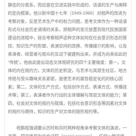
静态的分类系，而应是在交流实践中形成的、话语的生产与阐释
的定向框架。他以新中国十七年（1949-1966）对相声的改进为
考察对象，反思艺术生产中的权力问题，思考文体作为一种话语
形式与社会历史语境的关系，把相声的变迁放置到现代民族国家
建设的进程中，综合考察相声这种文体如何在社会意识形态的管
控、知识生产的形塑、表演空间的改换、传播媒介的影响，以及
表演者、经营者与观众的互动下被建构出来，并成为向来如此的
“传统”。他由此提出动态文体观研究的四个主要维度：第一，文
体的内在规约力，文体的历史积淀，与艺术与其原生社区、地方
传统与受众趣味关系紧密，是使艺术的属性稳定化的的核心因
素；第二，文体的生产方式，包括创作方式、表演方式、传播技
术等；第三，表演者作为行动的主体理解与驾驭文体的能力；第
四，社会对文体的规约与赋值，包括社会意识形态等因素对文体
的规约与期待，知识的生产对文体的隐形规约等。
祝鹏程强调要从历时和共时两种视角来考察文体的演进，一