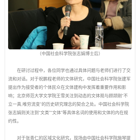
（中国社会科学院张志娟博士后）
在研讨过程中，各位同学也通过具体问题与老师们进行了交
流和对话。对于祝鹏程老师的文体研究，中国社会科学院张建军
提出作为接受者的个体民众在文体建构中发挥着重要作用和影
响；北京师范大学文学院王雪关注到动态的文体观与顾颉刚“不
立一真,唯穷流变”的历史研究理念的契合之处。中国社会科学院
张志娟则关注到“文类”“文体”等具体名词的使用和文体的内在规
约性。
对于张青仁的区域文化研究，现场由中国社会科学院施琴提