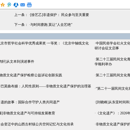
上一条： ·
[徐艺乙]非遗保护： 民众参与至关重要
下一条： ·
与时间赛跑 莫让“人去艺绝”
北京市哲学社会科学优秀成果奖·一等奖：《北京中轴线文化
·
中国民俗学会社火文
研讨会征文启事
·
第二十三届民间文化青
鹤轩]从文本到演述事件
学顺利举办
非物质文化遗产保护检察公益诉讼创新实践
·
第二十三届民间文化青
丨巴莫曲布嫫：人民性原则——非物质文化遗产保护的法理基
·
“第二十一届民间文化
申遗的故事：国际合作守护人类共同遗产
·
[刘晓峰]从东亚时间
嫫]非物质文化遗产与可持续发展教育
·
《文化遗产》：2026
社会变迁中的山西古村镇公共空间记忆与文化传承
·
非物质文化遗产保护