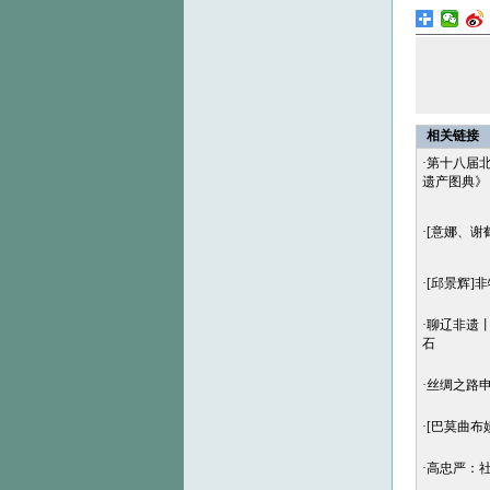
相关链接
·
第十八届
遗产图典》
·
[意娜、谢
·
[邱景辉]
·
聊辽非遗
石
·
丝绸之路
·
[巴莫曲布
·
高忠严：