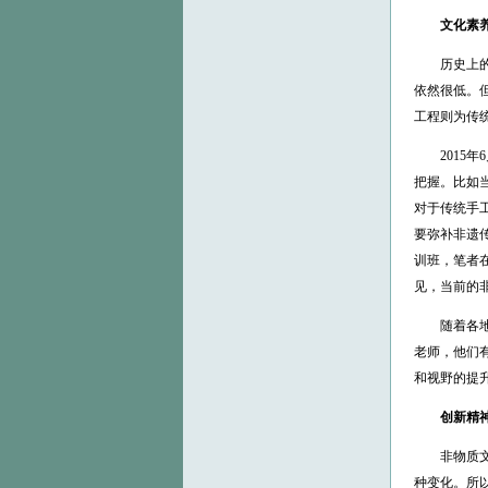
文化素养
历史上的传
依然很低。
工程则为传
2015年
把握。比如
对于传统手
要弥补非遗
训班，笔者
见，当前的
随着各地非
老师，他们
和视野的提
创新精
非物质文化
种变化。所