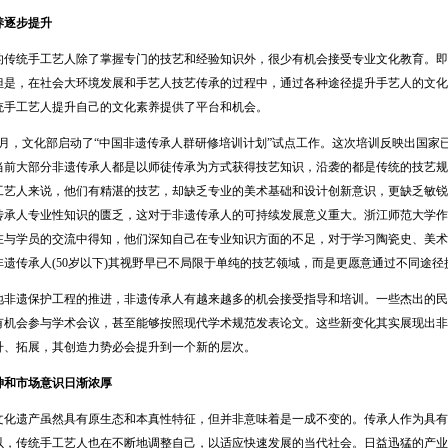
逐步提升
统手工艺人除了掌握专门的技艺和经验知识外，很少有机会接受专业文化教育。即
但是，在社会大环境发展和手艺人技艺传承的过程中，通过各种途径提升手艺人的文化
统手工艺人提升自己的文化素养提供了平台和机会。
6月，文化部启动了“中国非遗传承人群研修培训计划”试点工作。这次培训反映出国家
当前大部分非遗传承人都是以师徒传承为方式获得技艺知识，沿袭的都是传统的技艺规
工艺人来说，他们有精湛的技艺，却缺乏专业的美术基础和设计创新意识，更缺乏敏锐
传承人专业性知识的匮乏，这对于非遗传承人的可持续发展意义重大。浙江师范大学作
在与学员的交流中得知，他们深知自己在专业知识方面的不足，对于学习陶瓷史、美术
非遗传承人(50岁以下)其视野早已不局限于单纯的技艺领域，而是更愿意通过不同途
遗保护工程的推进，非遗传承人有越来越多的机会接受指导和培训。一些杰出的民
有机会参与学术会议，甚至能够按照现代学术规范发表论文。这些新变化其实展现出非
升、拓展，其创造力势必会提升到一个新的层次。
神和市场意识日渐浓厚
遗产虽然具有原生态和本真性特征，但并非意味着是一成不变的。传承人作为具有
以，传统手工艺人也在不断地调整自己，以适应快速发展的当代社会。日益迅猛的产业