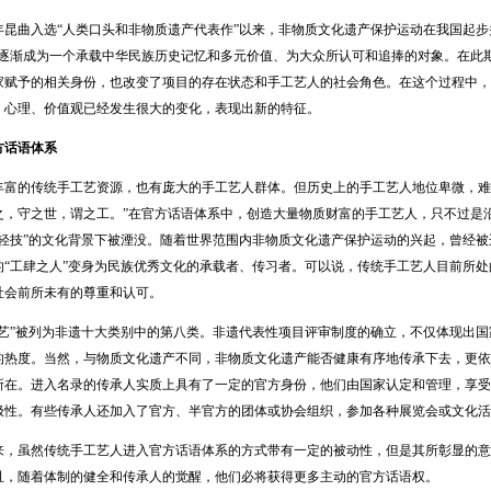
年昆曲入选“人类口头和非物质遗产代表作”以来，非物质文化遗产保护运动在我国起步
”逐渐成为一个承载中华民族历史记忆和多元价值、为大众所认可和追捧的对象。在此
家赋予的相关身份，也改变了项目的存在状态和手工艺人的社会角色。在这个过程中，
、心理、价值观已经发生很大的变化，表现出新的特征。
方话语体系
的传统手工艺资源，也有庞大的手工艺人群体。但历史上的手工艺人地位卑微，难登
之，守之世，谓之工。”在官方话语体系中，创造大量物质财富的手工艺人，只不过是
道轻技”的文化背景下被湮没。随着世界范围内非物质文化遗产保护运动的兴起，曾经
的“工肆之人”变身为民族优秀文化的承载者、传习者。可以说，传统手工艺人目前所
社会前所未有的尊重和认可。
”被列为非遗十大类别中的第八类。非遗代表性项目评审制度的确立，不仅体现出国
的热度。当然，与物质文化遗产不同，非物质文化遗产能否健康有序地传承下去，更依
所在。进入名录的传承人实质上具有了一定的官方身份，他们由国家认定和管理，享受
极性。有些传承人还加入了官方、半官方的团体或协会组织，参加各种展览会或文化活
虽然传统手工艺人进入官方话语体系的方式带有一定的被动性，但是其所彰显的意
且，随着体制的健全和传承人的觉醒，他们必将获得更多主动的官方话语权。