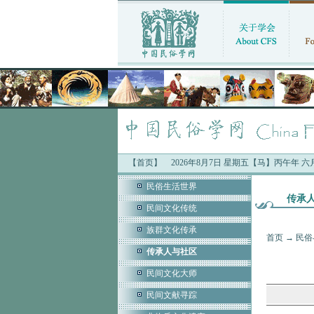
【首页】
2026年8月7日 星期五【马】丙午年 
民俗生活世界
传承
民间文化传统
族群文化传承
首页
→
民俗
传承人与社区
民间文化大师
民间文献寻踪