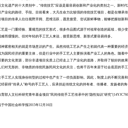
质文化遗产的十大类别中，“传统技艺”应该是最容易创新和产业化的类别之一。新时
量产业化的路径、手段。目前看来，大凡生命力比较强的传统技艺项目，都是在继承传
些项目的传承人往往视野开阔、思维活跃，愿意接受、尝试新鲜事物，能够把握创新和
是一门重经验、重规范的技艺形式，很多作品图式源于对祖辈创造的延续，很少变
困难而缓慢的。但对年轻的手工艺人来说，接受新思维、新形式要容易得多。
紧密相关的就是市场意识的产生。虽然传统工艺从产生之初就代表一种重要的经济
成为国民经济的重要主体，但是行业中的手工艺人主要扮演着产业工人的角色。随着中
重要的文化资源，部分非遗项目实质上已经走上了产业化的道路，并取得了较好的效果
人们对无形的、非物质的传统民族民间文化的关注，也将千百年来居于社会底层的手工
工艺人实现身份转型的过程中也产生了一些负面影响。因此，制度上的不断完善和
已经获得“传承人”称号的手工艺人，应承担起传统文化的持有者、传播者、发扬者的
人文社科研究青年基金项目“民间传统手工艺传承中的‘隐性知识’研究”(14YJC7600
国社会科学报2015年12月16日