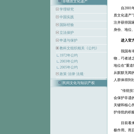
非物质文化遗产
自2001
学理研究
质文化遗产
中国实践
注并获得国
国际经验
身份、地位
立法保护
申遗与保护
进入官
教科文组织相关《公约》
我国有丰富
1972年公约
物，巧者述
2003年公约
地位在“重
2005年公约
从默默无闻
政策·法律·法规·
人群体得到
民间文化与知识产权
“传统技艺
会保护非遗
关键和核心
护传统的积
目前看来，
极作用。而