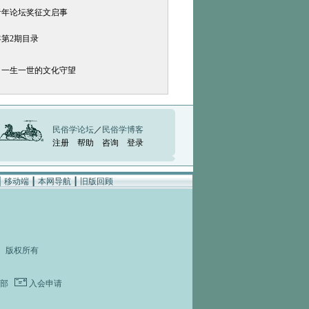
青年论坛奖征文启事
年第2期目录
，一生一世的文化守望
民俗学论坛
／
民俗学博客
注册
帮助
咨询
登录
┃
移动端
┃
本网导航
┃
旧版回顾
rved 版权所有
部
入会申请