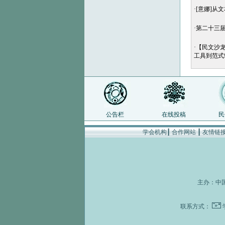
·
[意娜]从
·
第二十三届
·
【民文沙龙
工具到范式
公告栏
在线投稿
民
学会机构
┃
合作网站
┃
友情链
主办：
中
联系方式：