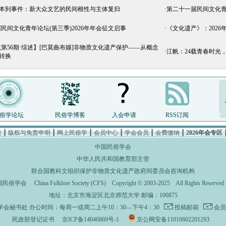
文本到事件：新大众文艺的民间根性与主体复归
·
第二十一届民间文化
民间文化青年论坛(第三季)2026年年会征文启事
·
《文化遗产》：2026
第56期·综述】[巴莫曲布嫫]非物质文化遗产保护——从概念
·
江帆：24载青春时光
转换
俗学论坛
民俗学博客
入会申请
RSS订阅
接
┃
版权与免责申明
┃
网上民俗学
┃
会员中心
┃
学会会员
┃
会费缴纳
┃
2026年会专区
中国民俗学会
中华人民共和国教育部主管
联合国教科文组织保护非物质文化遗产政府间委员会咨询机构
国民俗学会
China Folklore Society (CFS)
Copyright © 2003-2025 All Rights Rese
地址：北京市海淀区北京师范大学 邮编：100875
学会秘书处
办公时间：每周一或周二上午10：30—下午4：30
投稿邮箱
会员
民政部登记证书
京ICP备14046869号-1
京公网安备11010602201293