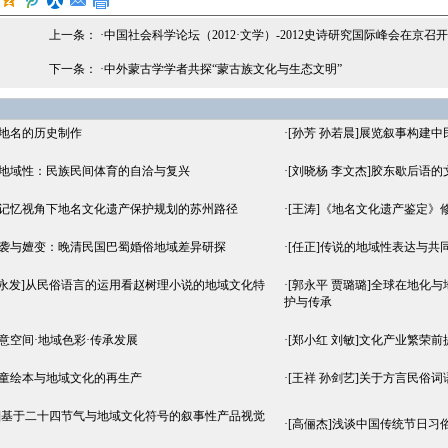
上一条： ·
中国社会科学论坛（2012·文学）-2012史诗研究国际峰会在京召开
下一条： ·
中外蒙古学学者共探“蒙古族文化与生态文明”
河地名的历史制作
·
[孙芳 孙若晨]展览叙事构建
彰地域性：民族民间体育的自洽与复兴
·
[刘晓杨 李文杰]胶东歇后语
体记忆视角下地名文化遗产保护规划的苏州路径
·
[王涛]《地名文化遗产鉴定》
承袭与嬗变：晚清民国巴蜀婚俗地域差异研探
·
[任正]传说的地域性表达与共
刘永发]从民俗语言的运用看赵树理小说的地域文化特
·
[郭永平 贾璐璐]全球在地化
护与传承
诗意空间·地域色彩·传承发展
·
[郑小红 刘敏]文化产业繁荣
儿童绘本与地域文化的再生产
·
[王祥 孙剑艺]关于方言民俗
敏]基于二十四节气与地域文化符号的叙事性产品视觉
·
[高俪杰]浅谈中国传统节日习