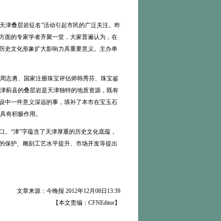
天津叠层岩征名”活动引起市民的广泛关注。昨
学方面的专家学者齐聚一堂，大家普遍认为，在
市历史文化形象扩大影响力具重要意义。主办单
周志勇、国家注册珠宝评估师韩秀芬、珠宝鉴
津蓟县的叠层岩是天津独特的地质资源，既有
建设中一件意义深远的事，填补了本市在宝玉石
具有积极作用。
。“津”字蕴含了天津厚重的历史文化底蕴，
源的保护、雕刻工艺水平提升、市场开发等提出
文章来源：今晚报 2012年12月08日13:39
【本文责编：CFNEditor】