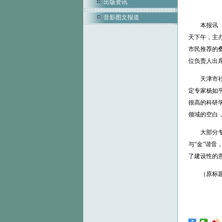
出版资讯
音影图文报道
本报讯 （
天下午，主
市民推荐的
位负责人出
天津市社会
定专家杨如
很高的科研
领域的空白
大部分专家
与“金”谐
了建设性的
（原标题：