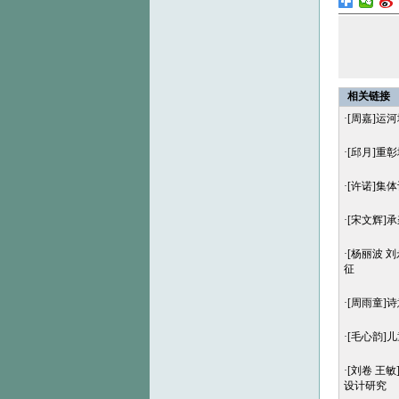
相关链接
·
[周嘉]运
·
[邱月]重
·
[许诺]集
·
[宋文辉]
·
[杨丽波 
征
·
[周雨童]
·
[毛心韵]
·
[刘卷 王
设计研究