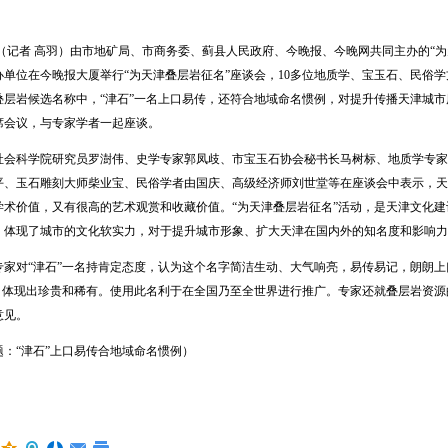
记者 高羽）由市地矿局、市商务委、蓟县人民政府、今晚报、今晚网共同主办的“为
办单位在今晚报大厦举行“为天津叠层岩征名”座谈会，10多位地质学、宝玉石、民俗
叠层岩候选名称中，“津石”一名上口易传，还符合地域命名惯例，对提升传播天津城
席会议，与专家学者一起座谈。
科学院研究员罗澍伟、史学专家郭凤歧、市宝玉石协会秘书长马树标、地质学专家
平、玉石雕刻大师柴业宝、民俗学者由国庆、高级经济师刘世堂等在座谈会中表示，天
学术价值，又有很高的艺术观赏和收藏价值。“为天津叠层岩征名”活动，是天津文化
，体现了城市的文化软实力，对于提升城市形象、扩大天津在国内外的知名度和影响力
对“津石”一名持肯定态度，认为这个名字简洁生动、大气响亮，易传易记，朗朗上口
音，体现出珍贵和稀有。使用此名利于在全国乃至全世界进行推广。专家还就叠层岩资
意见。
“津石”上口易传合地域命名惯例）