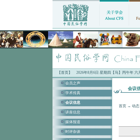
【首页】
2026年8月6日 星期四【马】丙午年 
会员之声
会议
学术传真
会议信息
首页
→
动态
讲座信息
媒体报道
时评杂谈