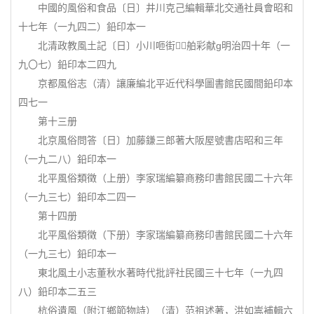
中國的風俗和食品〔日〕井川克己編輯華北交通社員會昭和
十七年（一九四二）鉛印本一
北清政教風土記〔日〕小川咂街舶彩献g明治四十年（一
九〇七）鉛印本二四九
京都風俗志（清）讓廉編北平近代科學圖書館民國間鉛印本
四七一
第十三册
北京風俗問答〔日〕加藤鎌三郎著大阪屋號書店昭和三年
（一九二八）鉛印本一
北平風俗類徵（上册）李家瑞編纂商務印書館民國二十六年
（一九三七）鉛印本二四一
第十四册
北平風俗類徵（下册）李家瑞編纂商務印書館民國二十六年
（一九三七）鉛印本一
東北風土小志董秋水著時代批評社民國三十七年（一九四
八）鉛印本二五三
杭俗遺風（附江鄉節物詩）（清）范祖述著，洪如嵩補輯六