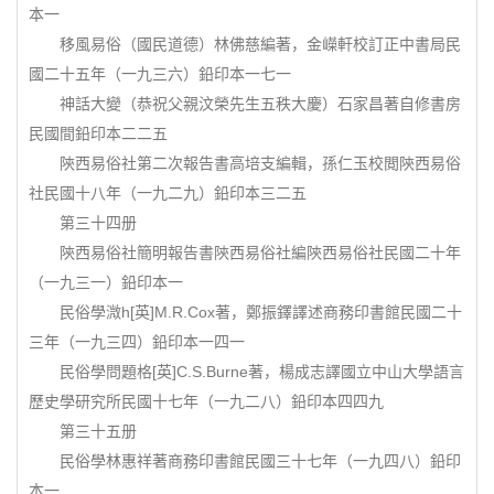
本一
移風易俗（國民道德）林佛慈編著，金嶸軒校訂正中書局民
國二十五年（一九三六）鉛印本一七一
神話大變（恭祝父親汶榮先生五秩大慶）石家昌著自修書房
民國間鉛印本二二五
陝西易俗社第二次報告書高培支編輯，孫仁玉校閲陝西易俗
社民國十八年（一九二九）鉛印本三二五
第三十四册
陝西易俗社簡明報告書陝西易俗社編陝西易俗社民國二十年
（一九三一）鉛印本一
民俗學溦h[英]M.R.Cox著，鄭振鐸譯述商務印書館民國二十
三年（一九三四）鉛印本一四一
民俗學問題格[英]C.S.Burne著，楊成志譯國立中山大學語言
歷史學研究所民國十七年（一九二八）鉛印本四四九
第三十五册
民俗學林惠祥著商務印書館民國三十七年（一九四八）鉛印
本一