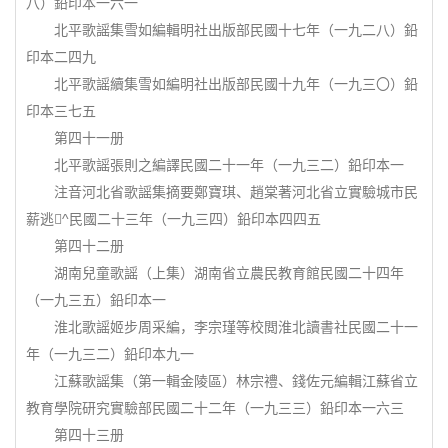
八）鉛印本一六一
北平歌謡集雪如編輯明社出版部民國十七年（一九二八）鉛
印本二四九
北平歌謡續集雪如編明社出版部民國十九年（一九三〇）鉛
印本三七五
第四十一册
北平歌謡張則之編譯民國二十一年（一九三二）鉛印本一
注音河北省歌謡集摘要鄭寶琪、趙棠著河北省立實驗城市民
薪逃^民國二十三年（一九三四）鉛印本四四五
第四十二册
湖南兒童歌謡（上集）湖南省立農民教育館民國二十四年
（一九三五）鉛印本一
淮北歌謡姬步周采編，李宗瑾等校閲淮北讀書社民國二十一
年（一九三二）鉛印本九一
江蘇歌謡集（第一輯金陵區）林宗禮、錢佐元編輯江蘇省立
教育學院研究實驗部民國二十二年（一九三三）鉛印本一六三
第四十三册