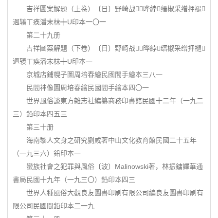
吉祥圖案解題（上卷）〔日〕野崎战晔綍缙椒采缯押褪
迥辏ㄒ痪潘末枺┿U印本一〇一
第二十九册
吉祥圖案解題（下卷）〔日〕野崎战晔綍缙椒采缯押褪
迥辏ㄒ痪潘末枺┿U印本一
京城店鋪幌子圖周培春繪民國間手繪本三八一
民間神像圖周培春繪民國間手繪本四〇一
世界風俗談東方雜志社編纂商務印書館民國十二年（一九二
三）鉛印本四五三
第三十册
海南黎人文身之研究劉咸著中山文化教育館民國二十五年
（一九三六）鉛印本一
蠻族社會之犯罪與風俗〔波〕Malinowski著，林振鏞譯華通
書局民國十九年（一九三〇）鉛印本四三
世界人種風俗大觀良友圖書印刷有限公司編良友圖書印刷有
限公司民國間鉛印本二一九