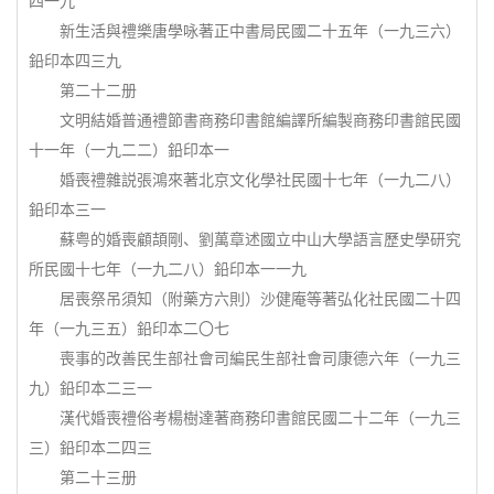
四一九
新生活與禮樂唐學咏著正中書局民國二十五年（一九三六）
鉛印本四三九
第二十二册
文明結婚普通禮節書商務印書館編譯所編製商務印書館民國
十一年（一九二二）鉛印本一
婚喪禮雜説張鴻來著北京文化學社民國十七年（一九二八）
鉛印本三一
蘇粤的婚喪顧頡剛、劉萬章述國立中山大學語言歷史學研究
所民國十七年（一九二八）鉛印本一一九
居喪祭吊須知（附藥方六則）沙健庵等著弘化社民國二十四
年（一九三五）鉛印本二〇七
喪事的改善民生部社會司編民生部社會司康德六年（一九三
九）鉛印本二三一
漢代婚喪禮俗考楊樹達著商務印書館民國二十二年（一九三
三）鉛印本二四三
第二十三册