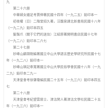
九
第二十六册
中華婦女纏足考賈伸著民國十四年（一九二五）鉛印本一
初夜權〔日〕二階堂招久著，汪馥泉譯北新書局民國十八年
（一九二九）鉛印本四五
髮鬚爪（關于它們的迷信）江紹原著開明書店民國十七年
（一九二八）鉛印本二六七
第二十七册
妙峰山顧頡剛編著國立中山大學語言歷史學研究所民國十七
年（一九二八）鉛印本一
妙峰山瑣記奉寬著國立中山大學民俗學會民國十八年（一九
二九）鉛印本二九一
天津皇會考徐肇瓊編民國二十五年（一九三六）鉛印本四五
七
第二十八册
天津皇會考紀望雲居士、津沽閑人著津沽文學社民國二十五
年（一九三六）鉛印本一