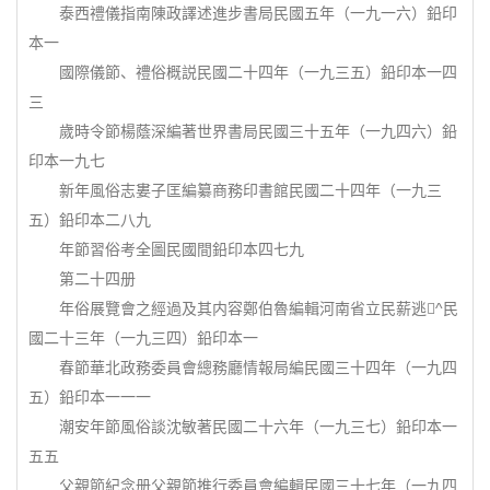
泰西禮儀指南陳政譯述進步書局民國五年（一九一六）鉛印
本一
國際儀節、禮俗概説民國二十四年（一九三五）鉛印本一四
三
歲時令節楊蔭深編著世界書局民國三十五年（一九四六）鉛
印本一九七
新年風俗志婁子匡編纂商務印書館民國二十四年（一九三
五）鉛印本二八九
年節習俗考全圖民國間鉛印本四七九
第二十四册
年俗展覽會之經過及其内容鄭伯魯編輯河南省立民薪逃^民
國二十三年（一九三四）鉛印本一
春節華北政務委員會總務廳情報局編民國三十四年（一九四
五）鉛印本一一一
潮安年節風俗談沈敏著民國二十六年（一九三七）鉛印本一
五五
父親節紀念册父親節推行委員會編輯民國三十七年（一九四