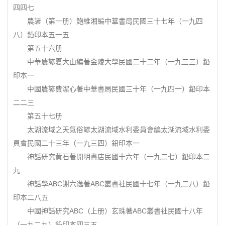
四四七
農諺（第一册）鮑維湘編中華書局民國三十七年（一九四
八）鉛印本五一五
第五十六册
中華農諺夏大山編著金陵大學民國二十二年（一九三三）鉛
印本一
中國農諺費潔心著中華書局民國三十年（一九四一）鉛印本
二二三
第五十七册
太湖流域之天氣俗諺太湖流域水利委員會編太湖流域水利委
員會民國二十三年（一九三四）鉛印本一
神話研究黄石著開明書店民國十六年（一九二七）鉛印本二
九
神話學ABC謝六逸著ABC叢書社民國十七年（一九二八）鉛
印本二八五
中國神話研究ABC（上册）玄珠著ABC叢書社民國十八年
（一九二九）鉛印本四三五