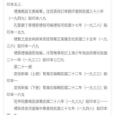
印本五三
禮儀概説王惠編著，沈百英校訂商務印書館民國三十八年
（一九四九）鉛印本八九
孔聖廟丁祭禮節禮俗司編禮俗司民國十七年（一九二八）鉛
印本一五九
禮教之過去與將來宫廷璋著正風雜志社民國二十五年（一九
三六）鉛印本一六九
禮節禮儀趙慰祖編，冷雪樵等校訂上海少年用品供應社民國
二十一年（一九三二）鉛印本三〇九
第二十一册
宜俗新編（上册）管瀚文編輯民國二十二年（一九三三）鉛
印本一
宜俗新編（下册）管瀚文編輯民國二十二年（一九三三）鉛
印本一六五
花甲同慶褚民誼著民國二十八年（一九三九）鉛印本三一一
禮俗改良洪鋆編中華書局民國三十七年（一九四八）鉛印本