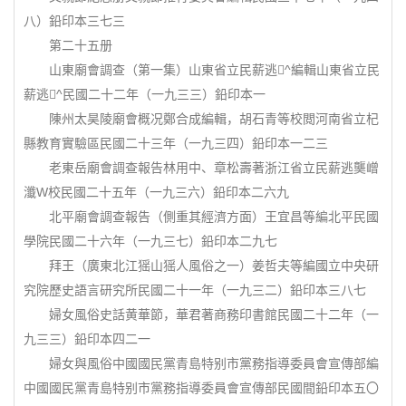
八）鉛印本三七三
第二十五册
山東廟會調查（第一集）山東省立民薪逃^編輯山東省立民
薪逃^民國二十二年（一九三三）鉛印本一
陳州太昊陵廟會概况鄭合成編輯，胡石青等校閲河南省立杞
縣教育實驗區民國二十三年（一九三四）鉛印本一二三
老東岳廟會調查報告林用中、章松壽著浙江省立民薪逃龑嶒
瀸W校民國二十五年（一九三六）鉛印本二六九
北平廟會調查報告（側重其經濟方面）王宜昌等編北平民國
學院民國二十六年（一九三七）鉛印本二九七
拜王（廣東北江猺山猺人風俗之一）姜哲夫等編國立中央研
究院歷史語言研究所民國二十一年（一九三二）鉛印本三八七
婦女風俗史話黄華節，華君著商務印書館民國二十二年（一
九三三）鉛印本四二一
婦女與風俗中國國民黨青島特别市黨務指導委員會宣傳部編
中國國民黨青島特别市黨務指導委員會宣傳部民國間鉛印本五〇