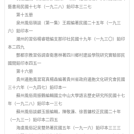
藝書局民國十七年（一九二八）鉛印本三二七
第十五册
泉州風俗瑣談（第一集）王嘏編著民國二十五年（一九三
六）鉛印本一
潮州的習俗楊睿聰編支那印社民國十九年（一九三〇）鉛印
本二四九
酆都宗教習俗調查衛惠林著四川鄉村建設學院研究實驗部民
國間鉛印本四五一
第十六册
貴州邊胞風習寫真楊森編著貴州省政府邊胞文化研究會民國
三十六年（一九四七）鉛印本一
蘇州風俗周振鶴編輯國立中山大學語言歷史研究所民國十七
年（一九二八）鉛印本一三七
蘇州風俗談顧玉振編輯，陳敬濂、徐晋鏞校正民國二十年
（一九三一）鉛印本二四五
海虞風俗記吴雙熱著民國五年（一九一六）鉛印本三三三