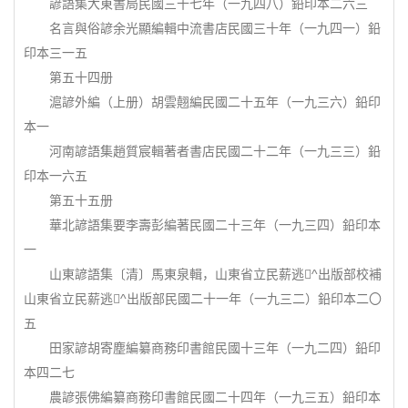
諺語集大東書局民國三十七年（一九四八）鉛印本二六三
名言與俗諺余光顯編輯中流書店民國三十年（一九四一）鉛
印本三一五
第五十四册
滬諺外編（上册）胡雲翹編民國二十五年（一九三六）鉛印
本一
河南諺語集趙質宸輯著者書店民國二十二年（一九三三）鉛
印本一六五
第五十五册
華北諺語集要李壽彭編著民國二十三年（一九三四）鉛印本
一
山東諺語集〔清〕馬東泉輯，山東省立民薪逃^出版部校補
山東省立民薪逃^出版部民國二十一年（一九三二）鉛印本二〇
五
田家諺胡寄塵編纂商務印書館民國十三年（一九二四）鉛印
本四二七
農諺張佛編纂商務印書館民國二十四年（一九三五）鉛印本