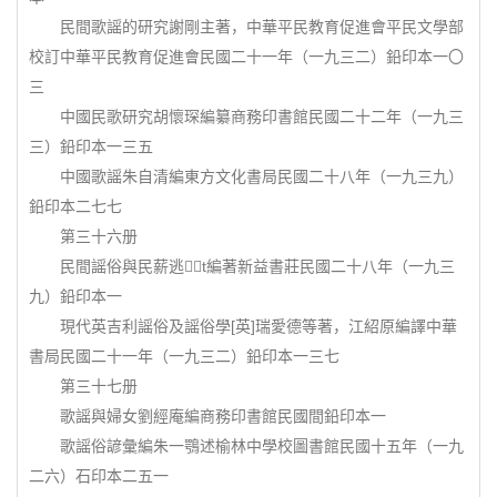
民間歌謡的研究謝剛主著，中華平民教育促進會平民文學部
校訂中華平民教育促進會民國二十一年（一九三二）鉛印本一〇
三
中國民歌研究胡懷琛編纂商務印書館民國二十二年（一九三
三）鉛印本一三五
中國歌謡朱自清編東方文化書局民國二十八年（一九三九）
鉛印本二七七
第三十六册
民間謡俗與民薪逃t編著新益書莊民國二十八年（一九三
九）鉛印本一
現代英吉利謡俗及謡俗學[英]瑞愛德等著，江紹原編譯中華
書局民國二十一年（一九三二）鉛印本一三七
第三十七册
歌謡與婦女劉經庵編商務印書館民國間鉛印本一
歌謡俗諺彙編朱一鶚述榆林中學校圖書館民國十五年（一九
二六）石印本二五一