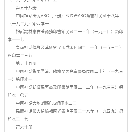
第五十八册
中國神話研究ABC（下册）玄珠著ABC叢書社民國十八年
（一九二九）鉛印本一
神話論林惠祥著商務印書館民國二十三年（一九三四）鉛印
本一一七
粤南神話傳説及其研究吴玉成著民國二十一年（一九三二）
鉛印本二三九
第五十九册
中國神話集陳雪清、陳壽朋著兒童書局民國二十年（一九三
一）鉛印本一
中國神話胡懷琛著商務印書館民國二十二年（一九三三）鉛
印本一〇五
中國神話大袝置駠g鉛印本二三一
民間神話嚴大椿編輯國光書店民國三十八年（一九四九）鉛
印本三一七
第六十册