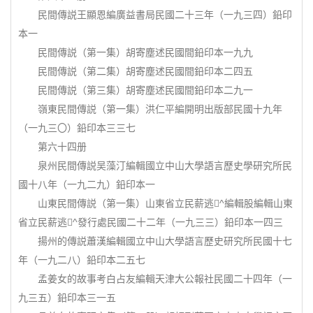
民間傳説王顯恩編廣益書局民國二十三年（一九三四）鉛印
本一
民間傳説（第一集）胡寄塵述民國間鉛印本一九九
民間傳説（第二集）胡寄塵述民國間鉛印本二四五
民間傳説（第三集）胡寄塵述民國間鉛印本二九一
嶺東民間傳説（第一集）洪仁平編開明出版部民國十九年
（一九三〇）鉛印本三三七
第六十四册
泉州民間傳説吴藻汀編輯國立中山大學語言歷史學研究所民
國十八年（一九二九）鉛印本一
山東民間傳説（第一集）山東省立民薪逃^編輯股編輯山東
省立民薪逃^發行處民國二十二年（一九三三）鉛印本一四三
揚州的傳説蕭漢編輯國立中山大學語言歷史研究所民國十七
年（一九二八）鉛印本二五七
孟姜女的故事考白占友編輯天津大公報社民國二十四年（一
九三五）鉛印本三一五