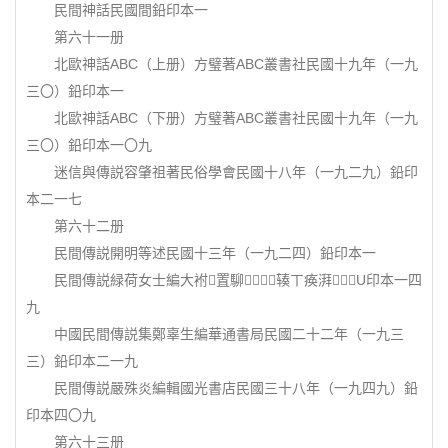
民間神話民國間鉛印本一
第六十一册
北歐神話ABC（上册）方璧著ABC叢書社民國十九年（一九
三〇）鉛印本一
北歐神話ABC（下册）方璧著ABC叢書社民國十九年（一九
三〇）鉛印本一〇九
迷信與傳説容肇祖著民俗學會民國十八年（一九二九）鉛印
本二一七
第六十二册
民間傳説開明等述民國十三年（一九二四）鉛印本一
民間傳説緑荷女士編大袝置駠辏ㄒ痪湃┿U印本一四
九
中國民間傳説集鄭辜生編華通書局民國二十二年（一九三
三）鉛印本二一九
民間傳説嚴殊炎編輯國光書店民國三十八年（一九四九）鉛
印本四〇九
第六十三册