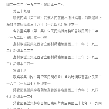
國二十二年（一九三三）鉛印本一三七
第三十九册
現代民謡（第二輯）武漢人民藝術出版社編選，海默選輯上
海教育書店民國三十八年（一九四九）鉛印本一
各省童謡集（第一集）朱天民編輯商務印書館民國十三年
（一九二四）鉛印本一〇三
農村歌謡初集江西省立鄉村師範編民國二十一年（一九三
二）鉛印本二二三
農村歌謡二集江西省立鄉村師範編民國二十二年（一九三
三）鉛印本三四一
第四十册
歌謡叢集（附：蔣管區民間呼聲）苗培時輯韜奮書店民國三
十六年（一九四七）鉛印本一
蔣管區民謡集李春蘭編冀魯豫書店民國三十六年（一九四
七）鉛印本一二七
蔣管區民謡集林冬白編山東新華書店民國三十七年（一九四