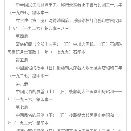
中華國民生活曆陳果夫、邱焙豪編著正中書局民國三十六年
（一九四七）鉛印本一
衣食住（第二册）沈德鴻編纂，孫毓修校訂商務印書館民國
十五年（一九二六）鉛印本三八三
第四册
清俗紀聞（全部十三卷）〔日〕中川忠英輯，〔日〕石崎融
思畫玩月堂寬政十一年（一七九九）石印本一
第五册
中國風俗的故事〔日〕後藤朝太郎著大阪屋號書店昭和二年
（一九二七）鉛印本一
第六册
中國民俗的展望（上）〔日〕後藤朝太郎著冨山房昭和十一
年（一九三六）鉛印本一
第七册
中國民俗的展望（下）〔日〕後藤朝太郎著冨山房昭和十一
年（一九三六）鉛印本一
戰苑中國的習俗〔日〕長野朗著坂上書院昭和十二年（一九