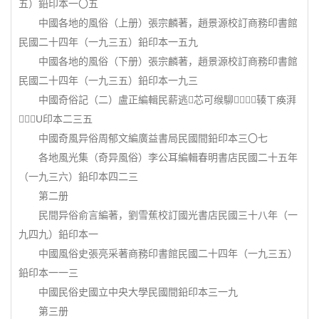
五）鉛印本一〇五
中國各地的風俗（上册）張宗麟著，趙景源校訂商務印書館
民國二十四年（一九三五）鉛印本一五九
中國各地的風俗（下册）張宗麟著，趙景源校訂商務印書館
民國二十四年（一九三五）鉛印本一九三
中國奇俗記（二）盧正編輯民薪逃芯可缑駠辏ㄒ痪湃
┿U印本二三五
中國奇風异俗周郁文編廣益書局民國間鉛印本三〇七
各地風光集（奇异風俗）李公耳編輯春明書店民國二十五年
（一九三六）鉛印本四二三
第二册
民間异俗俞言編著，劉雪蕉校訂國光書店民國三十八年（一
九四九）鉛印本一
中國風俗史張亮采著商務印書館民國二十四年（一九三五）
鉛印本一一三
中國民俗史國立中央大學民國間鉛印本三一九
第三册