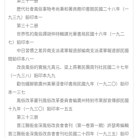
第三十一册
歷代社會風俗事物考尚秉和著商務印書館民國二十八年（一
九三九）鉛印本一
第三十二册
世界性的風俗譚胡仲持輯譯光華書局民國十六年（一九二
七）鉛印本一
中日習慣之差异南支派遣軍報道部編南支派遣軍報道部民國
間鉛印本八一
改良風俗的實施亢真元、梁上燕著民團周刊社民國二十七年
（一九三八）鉛印本九九
勸勿纏脚歌廣州美華浸會印書局民國九年（一九二〇）鉛印
本一三七
風俗改革叢刊風俗改革委員會編廣州特别市黨部宣傳部民國
十九年（一九三〇）鉛印本一五五
第三十三册
晋江縣衙金深風俗改良會會刊（第一卷第一期）許瑟希編輯
晋江縣衙金深風俗改良會會刊社民國二十四年（一九三五）鉛印