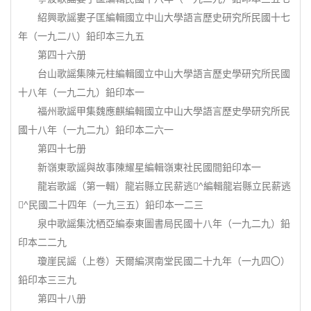
紹興歌謡婁子匡編輯國立中山大學語言歷史研究所民國十七
年（一九二八）鉛印本三九五
第四十六册
台山歌謡集陳元柱編輯國立中山大學語言歷史學研究所民國
十八年（一九二九）鉛印本一
福州歌謡甲集魏應麒編輯國立中山大學語言歷史學研究所民
國十八年（一九二九）鉛印本二六一
第四十七册
新嶺東歌謡與故事陳耀星編輯嶺東社民國間鉛印本一
龍岩歌謡（第一輯）龍岩縣立民薪逃^編輯龍岩縣立民薪逃
^民國二十四年（一九三五）鉛印本一二三
泉中歌謡集沈栖亞編泰東圖書局民國十八年（一九二九）鉛
印本二二九
瓊崖民謡（上卷）天爾編溟南堂民國二十九年（一九四〇）
鉛印本三三九
第四十八册