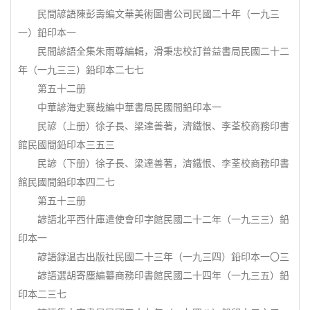
民間諺語陳彭壽編文華美術圖書公司民國二十年（一九三
一）鉛印本一
民間諺語全集朱雨尊編輯，滑秉忠校訂普益書局民國二十二
年（一九三三）鉛印本二七七
第五十二册
中華諺海史襄哉編中華書局民國間鉛印本一
民諺（上册）徐子長、梁達善著，濟鐵恨、李荃校商務印書
館民國間鉛印本三五三
民諺（下册）徐子長、梁達善著，濟鐵恨、李荃校商務印書
館民國間鉛印本四二七
第五十三册
諺語北平西什庫遣使會印字館民國二十二年（一九三三）鉛
印本一
諺語録温古出版社民國二十三年（一九三四）鉛印本一〇三
諺語選胡寄塵編纂商務印書館民國二十四年（一九三五）鉛
印本二三七