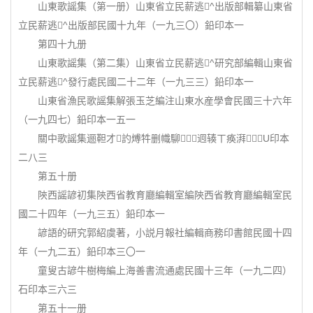
山東歌謡集（第一册）山東省立民薪逃^出版部輯纂山東省
立民薪逃^出版部民國十九年（一九三〇）鉛印本一
第四十九册
山東歌謡集（第二集）山東省立民薪逃^研究部編輯山東省
立民薪逃^發行處民國二十二年（一九三三）鉛印本一
山東省漁民歌謡集解張玉芝編注山東水産學會民國三十六年
（一九四七）鉛印本一五一
關中歌謡集逦靼才訋煿牪删幟駠迥辏ㄒ痪湃┿U印本
二八三
第五十册
陝西謡諺初集陝西省教育廳編輯室編陝西省教育廳編輯室民
國二十四年（一九三五）鉛印本一
諺語的研究郭紹虞著，小説月報社編輯商務印書館民國十四
年（一九二五）鉛印本三〇一
童叟古諺牛樹梅編上海善書流通處民國十三年（一九二四）
石印本三六三
第五十一册