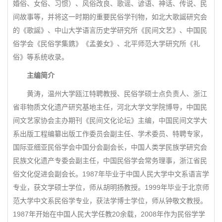
婚俗、女俗、习惯）、风俗改良、歌谣、谚语、神话、传说、民
间故事等，并将这一时期的重要民俗学刊物，如北大歌謡研究会
的《歌謡》、中山大学语言历史学研究所《民间文艺》、中国民
俗学会《民俗学集鎸》《孟姜女》、北平师范大学研究所《礼
俗》等系统收录。
主编简介
黄涛，温州大学瓯江特聘教授、民俗学硕士点负责人、浙江
省非物质文化遗产研究基地主任，河北大学文学院博导，中国民
间文艺家协会主办期刊《民间文化论坛》主编，中国民间文学大
系出版工程编纂出版工作委员会副主任、学术委员、特聘专家，
国际亚细亚民俗学会中国分会副会长，中国人类学民族学研究会
民族文化遗产专委会副主任，中国民俗学会常务理事，浙江省民
俗文化促进会副会长。1987年毕业于中国人民大学中文系语言学
专业，获文学硕士学位，师从胡明扬教授。1999年毕业于北京师
范大学中文系民俗学专业，获法学博士学位，师从钟敬文教授。
1987年开始在中国人民大学任教20余载，2008年作为民俗学学