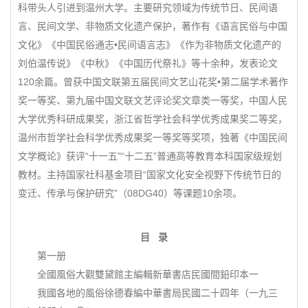
科带头人引进到温州大学。主要研究领域为传统节日、民间语
言、民间文学、非物质文化遗产保护，著作有《语言民俗与中国
文化》《中国民俗通志•民间语言志》《作为非物质文化遗产的
刘伯温传说》《中秋》《中国历代祭礼》等十余种，发表论文
120余篇。曾获中国文联第五届民间文艺山花奖•第二届学术著作
奖一等奖、第九届中国文联文艺评论奖文章类一等奖，中国人民
大学优秀科研成果奖，浙江省哲学社会科学优秀成果奖二等奖，
温州市哲学社会科学优秀成果奖一等奖等奖项，独著《中国民间
文学概论》获评“十一五”“十二五”普通高等教育本科国家级规划
教材。主持国家社科基金项目“国家文化安全视野下传统节日的
变迁、传承与保护研究”（08DG40）等课题10余项。
目 录
第一册
全國風俗大觀雙黛館主編輯新華書店民國間鉛印本一
我國各地的風俗徐德春編中華書局民國二十四年（一九三