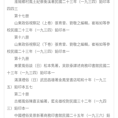
淮陽鄉村風土紀蔡衡溪著民國二十三年（一九三四）鉛印本
四四三
第十七册
山東政俗視察記（上卷）張育曾、劉敬之編輯，崔裕如等參
校民國二十三年（一九三四）鉛印本一
第十八册
山東政俗視察記（下卷）張育曾、劉敬之編輯，崔裕如等參
校民國二十三年（一九三四）鉛印本一
第十九册
東蒙風俗談〔日〕松本隽著，吴欽泰譯述商務印書館民國二
十三年（一九三四）鉛印本一
滿漢禮俗〔日〕武田昌雄著金鳳堂書店昭和十年（一九三
五）鉛印本五七
第二十册
古鄉風俗陳嘉言編著，藍名雄校對民國三十二年（一九四
三）鉛印本一
中國禮俗吴景新著商務印書館民國二十五年（一九三六）鉛