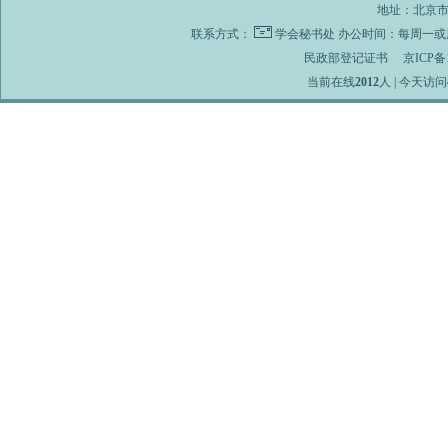
地址：北京市海
联系方式：
学会秘书处
办公时间：每周一或周
民政部登记证书
京ICP备1
当前在线
2012
人 | 今天访问