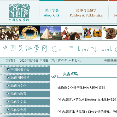
【首页】
2026年8月9日 星期日【马】丙午年 六月廿七
中国民俗学
中国民俗学会
央吉卓玛
民俗与民俗学
民俗与文化
·
非物质文化遗产保护的人民性原则
民俗与教育
·
[央吉卓玛]格萨尔史诗传统的在地保护实
民俗学文库
民俗学专题
·
[央吉卓玛]取法民间：口传史诗的搜集、整