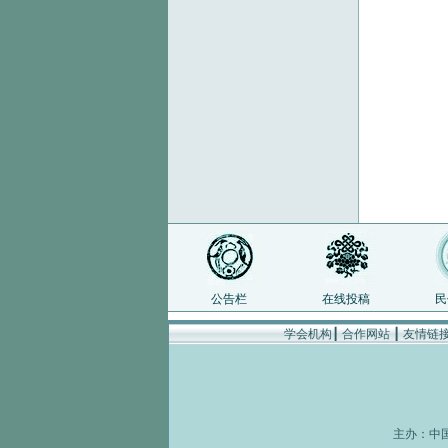
公告栏
在线投稿
民
学会机构
┃
合作网站
┃
友情链
主办：
中