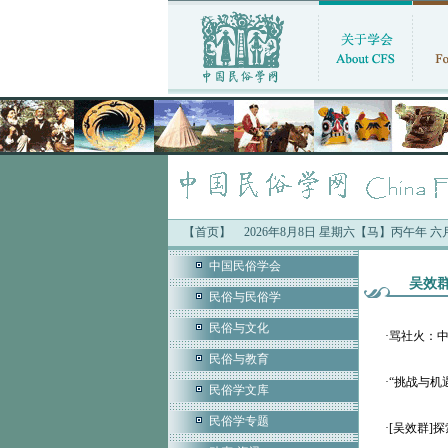
【首页】
2026年8月8日 星期六【马】丙午年 
中国民俗学会
吴效
民俗与民俗学
民俗与文化
·
骂社火：
民俗与教育
·
“挑战与机
民俗学文库
民俗学专题
·
[吴效群]