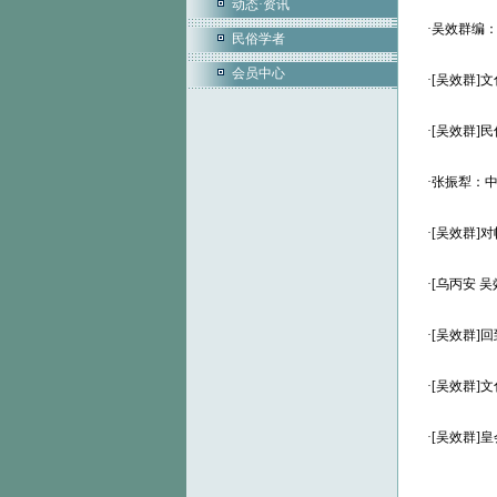
动态·资讯
·
吴效群编
民俗学者
会员中心
·
[吴效群]
·
[吴效群]
·
张振犁：
·
[吴效群]
·
[乌丙安 
·
[吴效群]
·
[吴效群]
·
[吴效群]