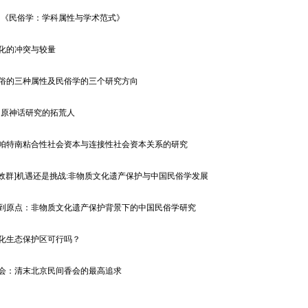
：《民俗学：学科属性与学术范式》
文化的冲突与较量
民俗的三种属性及民俗学的三个研究方向
中原神话研究的拓荒人
对帕特南粘合性社会资本与连接性社会资本关系的研究
吴效群]机遇还是挑战:非物质文化遗产保护与中国民俗学发展
回到原点：非物质文化遗产保护背景下的中国民俗学研究
文化生态保护区可行吗？
皇会：清末北京民间香会的最高追求