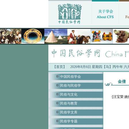
【首页】
2026年8月6日 星期四【马】丙午年 
中
中国民俗学会
金倩
民俗与民俗学
民俗与文化
·
[汪宝荣 
民俗与教育
民俗学文库
民俗学专题