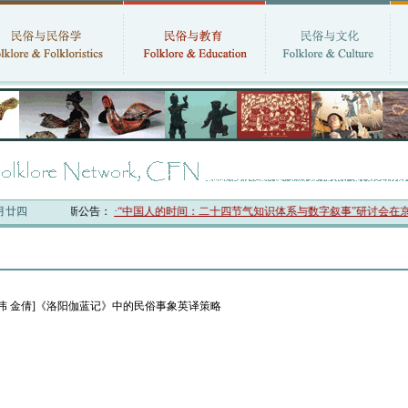
六月廿四
国民俗学会最新公告：
·“中国人的时间：二十四节气知识体系与数字叙事”研讨会在京
姚伟 金倩]《洛阳伽蓝记》中的民俗事象英译策略