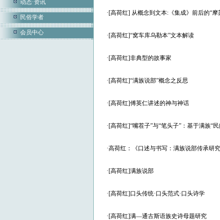
动态·资讯
·
[高荷红] 从概念到文本:《集成》前后的“摩
民俗学者
会员中心
·
[高荷红]“窝车库乌勒本”文本解读
·
[高荷红]非典型的故事家
·
[高荷红]“满族说部”概念之反思
·
[高荷红]傅英仁讲述的神与神话
·
[高荷红]“嘴茬子”与“笔头子”：基于满族
·
高荷红：《口述与书写：满族说部传承研
·
[高荷红]满族说部
·
[高荷红]口头传统·口头范式·口头诗学
·
[高荷红]满—通古斯语族史诗母题研究