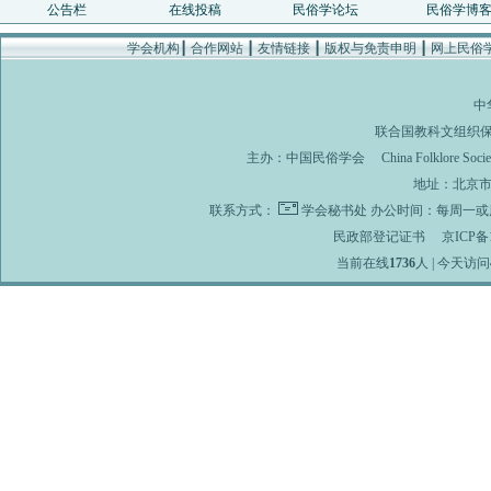
公告栏
在线投稿
民俗学论坛
民俗学博
学会机构
┃
合作网站
┃
友情链接
┃
版权与免责申明
┃
网上民俗
中
联合国教科文组织
主办：
中国民俗学会
China Folklore Soci
地址：北京市海
联系方式：
学会秘书处
办公时间：每周一或周
民政部登记证书
京ICP备1
当前在线
1736
人 | 今天访问