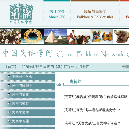
【首页】
2026年8月6日 星期四【马】丙午年 六月廿四
中国民
中国民俗学会
高荷红
民俗与民俗学
民俗与文化
·
[高荷红]赫哲族“伊玛堪”歌手传承路线探
民俗与教育
·
[高荷红]何为“满—通古斯语族史诗”？
民俗学文库
民俗学专题
·
[高荷红]“天宫大战”三百女神今何在？