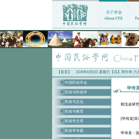
【首页】
2026年8月8日 星期六【马】丙午年 
中国民俗学会
毕传
民俗与民俗学
民俗与文化
·
朝戈金研究
民俗与教育
·
[毕传龙]
民俗学文库
民俗学专题
·
毕传龙：连