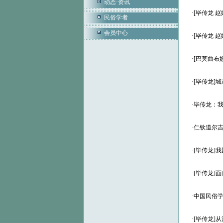
动态·资讯
·
[毕传龙 
民俗学者
会员中心
·
[毕传龙 
·
[巴莫曲布
·
[毕传龙]
·
毕传龙：
·
仁钦道尔
·
[毕传龙]
·
[毕传龙]
·
中国民俗
·
[毕传龙]