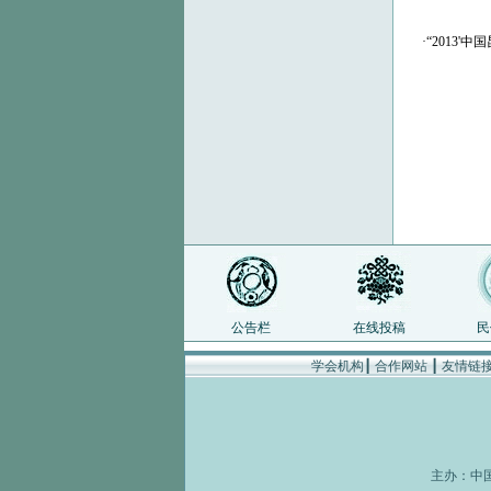
·
“2013
公告栏
在线投稿
民
学会机构
┃
合作网站
┃
友情链
主办：
中