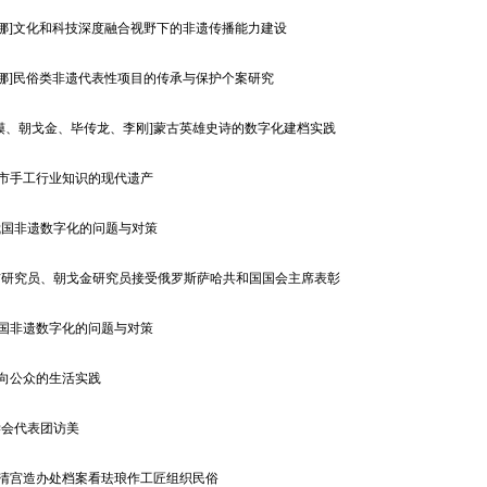
赵娜]文化和科技深度融合视野下的非遗传播能力建设
赵娜]民俗类非遗代表性项目的传承与保护个案研究
嫫、朝戈金、毕传龙、李刚]蒙古英雄史诗的数字化建档实践
城市手工行业知识的现代遗产
我国非遗数字化的问题与对策
吉研究员、朝戈金研究员接受俄罗斯萨哈共和国国会主席表彰
我国非遗数字化的问题与对策
面向公众的生活实践
学会代表团访美
从清宫造办处档案看珐琅作工匠组织民俗