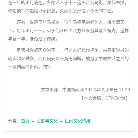
在一年的正月病逝，各路艺人于十三这天赶到马街，摆起书摊，
弹唱他写的唱段以示纪念，久而久之形成了今天的书会。
还有一说是早年马街有一位叫马德平的老艺人，桃李满天
下，每年正月十三，弟子们从四面八方赶来为其献艺祝寿。这样
年复一年，渐渐成了传统。
尽管书会起因众说不一，但艺人们代代相传，来马街说书的
确实越来越多，而且自元以来竟无间断，成为了中原曲艺之乡的
一朵绚丽的奇葩。(完)
文章来源：中国新闻网 2012年02月06日 11:29
【本文责编：CFNEditor】
分类：
首页
→
民俗与文化
→
民间文化传统