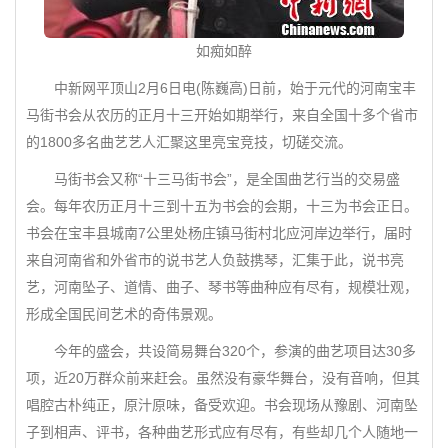
如痴如醉
中新网平顶山2月6日电(陈巍高)日前，始于元代的河南宝丰
马街书会从农历的正月十三开始如期举行，来自全国十多个省市
的1800多名曲艺艺人汇聚这里亮宝竞技，切磋交流。
马街书会又称“十三马街书会”，是全国曲艺行当的交易盛
会。每年农历正月十三到十五为书会的会期，十三为书会正日。
书会在宝丰县城南7公里处杨庄镇马街村北应河岸边举行，届时
来自河南省和外省市的说书艺人负鼓携琴，汇集于此，说书亮
艺，河南坠子、道情、曲子、琴书等曲种应有尽有，规模壮观，
形成全国民间艺术的奇伟景观。
今年的盛会，共设简易舞台320个，参演的曲艺项目达30多
项，近20万群众前来赶会。虽然没有豪华舞台，没有音响，但其
唱腔古朴纯正，原汁原味，备受欢迎。书会现场从豫剧、河南坠
子到相声、评书，各种曲艺形式应有尽有，有些却几个人随地一