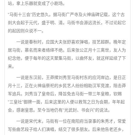
站，拿上乐器就变成了小剧场。
“马街十三会”历史悠久。据马街广严寺及火神庙碑记载，这个古
刹大会起于元代，盛于明、清。马街书会源远流长，不过论起它
的起因则众说不一。
一说是春秋时，应国大夫张舒喜欢弹唱，技艺超群。晚年定
居马街，慕名而来者络绎不绝。后来张公正月十三离世，友人为
纪念他，便于每年的这天聚集马街，以曲怀友，就这样延续了下
来。
一说是东汉前，王莽撵刘秀至马街村东的应河岸边，是日正
月十三，正在火神庙祭祀的乡民艺人纷纷相助汉军竞渡，阻击莽
军追兵。刘秀当了皇帝后，降旨免去马街一带三年皇粮，钦赐
“三皇社”御牌一面，后来这里的人便以救驾之日为会期，年年起
会，感谢皇恩。至今当地仍有“光武封、书会兴”的说法。
一说是宋代末，马街有一位在南阳府当录事的朱秀才，常爱
写些曲艺段子给人们演唱，结交了很多朋友。后来他告老还乡，