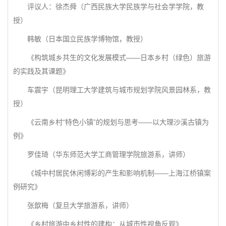
评议人：徐杰舜（广西民族大学民族学与社会学学院，教
授）
韩敏（日本国立民族学博物馆，教授）
《构筑城乡共生的文化发展模式——日本乡村（绿色）旅游
的实践及其课题》
车震宇（昆明理工大学建筑与城市规划学院风景园林系，教
授）
《云南乡村“特色小镇”的规划与思考——以大理沙溪古镇为
例》
罗佳琦（华东师范大学工商管理学院旅游系，讲师）
《城中村居民休闲博彩的产生和影响机制——上海江桥镇案
例研究》
张歆梅（复旦大学旅游系，讲师）
《乡村旅游中乡村性的建构：从城市性视角反观》