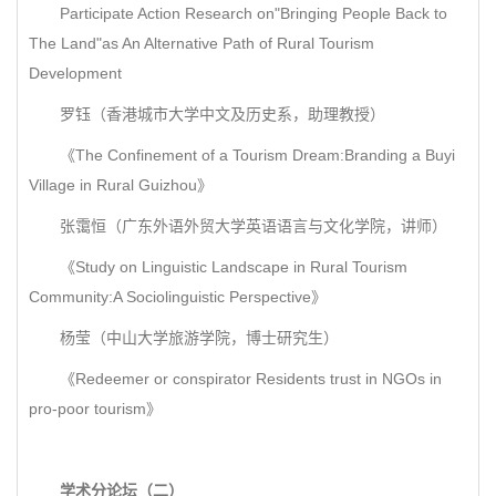
Participate Action Research on"Bringing People Back to
The Land"as An Alternative Path of Rural Tourism
Development
罗钰（香港城市大学中文及历史系，助理教授）
《The Confinement of a Tourism Dream:Branding a Buyi
Village in Rural Guizhou》
张霭恒（广东外语外贸大学英语语言与文化学院，讲师）
《Study on Linguistic Landscape in Rural Tourism
Community:A Sociolinguistic Perspective》
杨莹（中山大学旅游学院，博士研究生）
《Redeemer or conspirator Residents trust in NGOs in
pro-poor tourism》
学术分论坛（二）