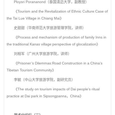
Ploysri Porananond（泰国清迈大学，副教授）
《Tourism and the Revitalization of Ethnic Culture:Case of
the Tai Lue Village in Chiang Mai》
史甜甜（华南师范大学旅游管理学院，讲师）
《Process and mechanism of production of family Inns in
the traditional Kanas village:perspective of glocalization》
刘相军（广州大学旅游学院，讲师）
《Prisoner’s Dilemmas:Road Construction in a China’s
Tibetan Tourism Community》
李毓（中山大学旅游学院，副研究员）
《The study on tourism impacts of Dai people's ritual
practice at Dai park in Sipsongpanna，China》