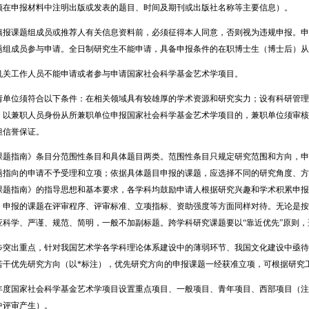
须在申报材料中注明出版或发表的题目、时间及期刊或出版社名称等主要信息）。
课题组成员或推荐人有关信息资料前，必须征得本人同意，否则视为违规申报。申
题组成员参与申请。全日制研究生不能申请，具备申报条件的在职博士生（博士后）从
工作人员不能申请或者参与申请国家社会科学基金艺术学项目。
位须符合以下条件：在相关领域具有较雄厚的学术资源和研究实力；设有科研管理
。以兼职人员身份从所兼职单位申报国家社会科学基金艺术学项目的，兼职单位须审核
担信誉保证。
指南》条目分范围性条目和具体题目两类。范围性条目只规定研究范围和方向，申
题指向的申请不予受理和立项；依据具体题目申报的课题，应选择不同的研究角度、方
课题指南》的指导思想和基本要求，各学科均鼓励申请人根据研究兴趣和学术积累申报
》申报的课题在评审程序、评审标准、立项指标、资助强度等方面同样对待。无论是按
应科学、严谨、规范、简明，一般不加副标题。跨学科研究课题要以“靠近优先”原则
出重点，针对我国艺术学各学科理论体系建设中的薄弱环节、我国文化建设中亟待
若干优先研究方向（以*标注），优先研究方向的申报课题一经获准立项，可根据研究
国家社会科学基金艺术学项目设置重点项目、一般项目、青年项目、西部项目（注
中评审产生）。