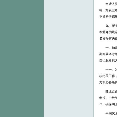
申请人要如
格，如获立
不良科研信
九、所有申
本通知的规
名称等有关
十、如课题
期间要遵守
自出版者视
十一、20
核把关工作
力和必备条
除北京市外
申报。中级
作，确保网
全国艺术科