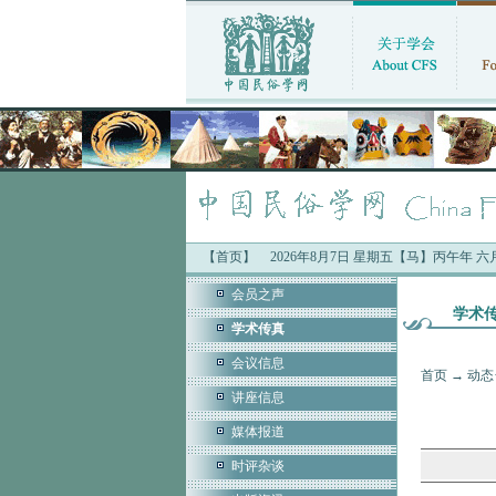
【首页】
2026年8月7日 星期五【马】丙午年 
会员之声
学术
学术传真
会议信息
首页
→
动态
讲座信息
媒体报道
时评杂谈