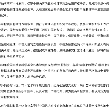
实填写申报材料，保证申报内容的真实性且不涉及知识产权争议。凡发现弄虚作假等
项即作撤销处理并通报批评。凡在国家社会科学基金艺术学项目申报和评审中发现违规
用记录。
报项目将通过资格审查、同行专家通讯初评和复评等程序。资格审查和评审工作严
定进行。同行专家通讯初评采用《活页》匿名方式，《活页》论证字数不超过4000字
信息，否则不予评审。项目评审坚持公平、公正原则，保证质量，宁缺毋滥。评审结果
获准立项，申请人填写立项通知书回执后，申报系统形成的《申报书》即成为有约
相关承诺，履行约定义务，按期完成研究任务。最终成果实行匿名通讯鉴定。除特殊情
为自行终止资助协议。
18年度国家社会科学基金艺术学项目实行3级申报制度。各单位科研管理部门作为初
，根据本通知及有关规定严格审核《申报书》的所有栏目内容，特别是严格审核申报资
件等，签署明确意见，承担信誉保证。
的各省（区、市）艺术科学规划领导小组办公室或文化厅（局）艺术科研管理部门
管理单位要加强组织和指导，认真审核，严格把关，努力提高申报质量。要认真负责地
上申报按期完成。
学规划领导小组办公室委托中国艺术科技研究所承担在京单位的课题申报及各地申