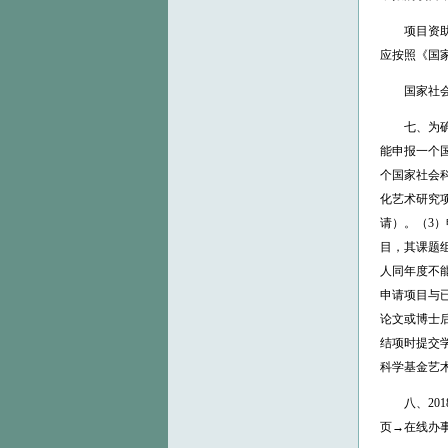
项目资助额
应按照《国
国家社会科
七、为确保
能申报一个
个国家社会
化艺术研究项
请）。（3
目，其课题
人同年度不
申请项目与
论文或博士
结项时提交
科学基金艺
八、201
页→在线办