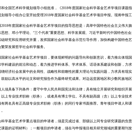
全国艺术科学规划领导小组批准，《2018年度国家社会科学基金艺术学项目课题指
规划领导小组办公室开始受理2018年度国家社会科学基金艺术学项目申报。现将申报
018年度国家社会科学基金艺术学项目的指导思想是：高举中国特色社会主义伟大旗
东思想、邓小平理论、“三个代表”重要思想、科学发展观、习近平新时代中国特色社
基础研究和应用研究并重，发挥国家社会科学基金示范引导作用，加快构建中国特色艺
为繁荣发展哲学社会科学服务。
家社会科学基金艺术学项目，要体现鲜明的问题导向和创新意识，着力推出体现国
和学科建设的前沿和动态，着力推进学科体系、学术体系、话语体系建设和创新，力求
围绕经济社会发展中的全局性、战略性和前瞻性的重大理论与实践问题，力求具有现实
，鼓励以高水平的论文和研究报告作为最终研究成果。对边远贫困地区和少数民族地区
须具备下列条件：遵守中华人民共和国宪法和法律；具有独立开展研究和组织开展
）以上专业技术职称（职务），或者具有博士学位。不具有副高级（含）以上专业技术
有两名具有正高级专业技术职称（职务）的同行专家书面推荐。青年项目申请人和课题组
）。
学基金艺术学重点项目的申请者，须是完成过省、部级以上同专业研究课题的负责
究课题的证明材料）；一般项目的申请者，须在与申报项目相关研究领域的重要期刊发