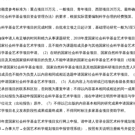
度参考标准为：重点项目35万元，一般项目、青年项目、西部项目20万元。最终确
家社会科学基金项目资金管理办法》的要求，根据实际需要编制科学合理的经费预算。
学基金艺术学项目的完成时限，自批准立项之日起计算，基础理论研究一般为3至5年
申请人有足够的时间和精力从事课题研究，2018年度国家社会科学基金艺术学项目
国家社会科学基金艺术学项目，且不能作为课题组成员参与其他国家社会科学基金艺术
科学基金艺术学项目申请。（2）在研的国家社会科学基金项目、国家自然科学基金项
目及其他国家级科研项目的负责人不能申请新的国家社会科学基金艺术学项目（结项证书
）申请国家社会科学基金项目、国家自然科学基金项目及其他国家级科研项目的负责人
组成员也不能作为负责人以内容相同或相近选题申请国家社会科学基金艺术学项目。（
能申请国家社会科学基金艺术学项目。（5）凡在内容上与在研或已结项的各级各类项
已承担项目的联系和区别，否则视为重复申请；不得以内容基本相同或相近的同一成果
后出站报告为基础申报国家社会科学基金艺术学项目，须在申请时注明所申请项目与学
学位论文（出站报告）原件。（7）不得以已出版的内容基本相同的研究成果申请国家
术学项目名义发表阶段性成果或最终成果，不得同时标注多家基金项目资助字样。
8年度国家社会科学基金艺术学项目实行网上申报。请申请人登录全国艺术科学规划项
事→办事大厅→全国艺术科学规划项目申报管理系统），按照有关说明注册账号并提交