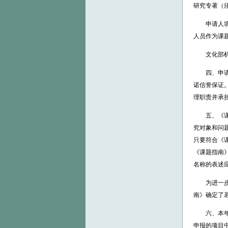
研究专著（
申请人填报
人员作为课
文化部机关
四、申请单
诺信誉保证
理职责并承
五、《课题
究对象和问
只要符合《
《课题指南
名称的表述
为进一步突
南》确定了
六、本年度
申报的项目