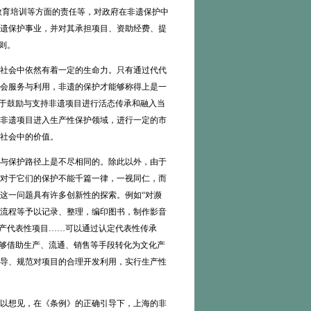
教育培训等方面的责任等，对政府在非遗保护中
遗保护事业，并对其承担项目、资助经费、提
则。
社会中依然有着一定的生命力。只有通过代代
会服务与利用，非遗的保护才能够称得上是一
关于鼓励与支持非遗项目进行活态传承和融入当
非遗项目进入生产性保护领域，进行一定的市
社会中的价值。
与保护路径上是不尽相同的。除此以外，由于
对于它们的保护不能千篇一律，一视同仁，而
这一问题具有许多创新性的探索。例如“对濒
流程等予以记录、整理，编印图书，制作影音
遗产代表性项目……可以通过认定代表性传承
能够借助生产、流通、销售等手段转化为文化产
导、规范对项目的合理开发利用，实行生产性
以想见，在《条例》的正确引导下，上海的非