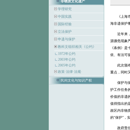
非物质文化遗产
学理研究
中国实践
《上海市非
海非遗保护
国际经验
立法保护
近年来，上
申遗与保护
源濒危现象
教科文组织相关《公约》
《条例》是
1972年公约
依、有法可
2003年公约
2005年公约
此次颁布实
政策·法律·法规·
重点，同时
民间文化与知识产权
保护与保存
护工作任务
价值的非遗
值得指出的是
政区内非物
的“保护”，
政府责任与