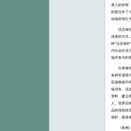
承人的评审
的责任作了
供场所等行
活态保护与
传承的方式
种“活态保
代社会生活
场开发与利
分类保护与
各种非遗形
应该根据不
临消失、活
资料，建立
人、培养后
品的传统技
保护，使该
《条例》的