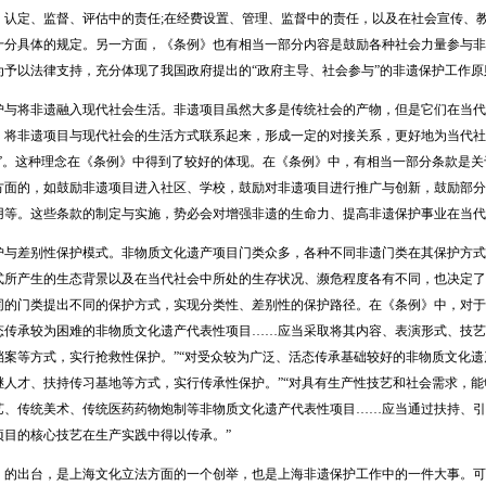
、认定、监督、评估中的责任;在经费设置、管理、监督中的责任，以及在社会宣传、
十分具体的规定。另一方面，《条例》也有相当一部分内容是鼓励各种社会力量参与非
为予以法律支持，充分体现了我国政府提出的“政府主导、社会参与”的非遗保护工作原
将非遗融入现代社会生活。非遗项目虽然大多是传统社会的产物，但是它们在当代
，将非遗项目与现代社会的生活方式联系起来，形成一定的对接关系，更好地为当代社
护”。这种理念在《条例》中得到了较好的体现。在《条例》中，有相当一部分条款是
方面的，如鼓励非遗项目进入社区、学校，鼓励对非遗项目进行推广与创新，鼓励部分
用等。这些条款的制定与实施，势必会对增强非遗的生命力、提高非遗保护事业在当代
差别性保护模式。非物质文化遗产项目门类众多，各种不同非遗门类在其保护方式
式所产生的生态背景以及在当代社会中所处的生存状况、濒危程度各有不同，也决定了
同的门类提出不同的保护方式，实现分类性、差别性的保护路径。在《条例》中，对于
态传承较为困难的非物质文化遗产代表性项目……应当采取将其内容、表演形式、技艺
档案等方式，实行抢救性保护。”“对受众较为广泛、活态传承基础较好的非物质文化
继人才、扶持传习基地等方式，实行传承性保护。”“对具有生产性技艺和社会需求，
艺、传统美术、传统医药药物炮制等非物质文化遗产代表性项目……应当通过扶持、引
项目的核心技艺在生产实践中得以传承。”
出台，是上海文化立法方面的一个创举，也是上海非遗保护工作中的一件大事。可