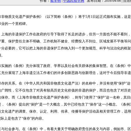
作者：
蔡丰明
|
中国民俗学网
发布日期：2016-04-06 | 点击
物质文化遗产保护条例》（以下简称《条例》）将于5月1日起正式颁布实施，这是
事业的一个里程碑。
海的非遗保护工作在政府的引导下取得了长足的进步，但另一方面也不能不看到，
严重、保护责任主体不明确、工作机制不健全、经费投入不到位、区域发展不平衡等问
十分必要的，它可以把上海的非遗保护工作纳入到一个更加规范、科学与法治化的框架
循。
施的《条例》充分体现了政府、学界以及社会有关群体的集体智慧。在《条例》中
又充分展现了上海非遗立法工作者们的许多创新思路与创新理念，这对于今后指导非遗
的关系。在《中华人民共和国非物质文化遗产法》的名称中，并没有使用“保护”这
的广阔性，它不仅包含了对具有较高历史文化价值的非遗的保护，而且也包含了对历史
的保存。而《上海市非物质文化遗产保护条例》，则专门使用了“保护”这一名称，其
，《条例》提出的“保护”是一个大概念，其中已经包含了“保存”这一小概念。《条例
质文化遗产的调查、保存、认定、利用、传承、传播等保护活动及相关管理工作，适用
实际上是包含了“保存”的内容。
社会参与。在《条例》中，有着大量关于明确政府责任的条文与内容，例如市、区两