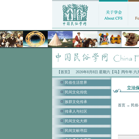
【首页】
2026年8月8日 星期六【马】丙午年 
民俗生活世界
立法
民间文化传统
族群文化传承
首页
→
民俗
传承人与社区
民间文化大师
民间文献寻踪