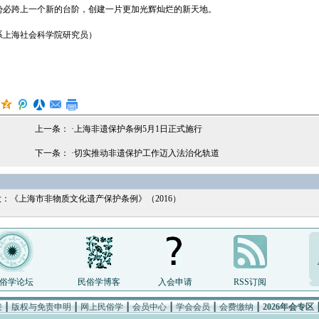
势必跨上一个新的台阶，创建一片更加光辉灿烂的新天地。
海社会科学院研究员）
上一条： ·
上海非遗保护条例5月1日正式施行
下一条： ·
切实推动非遗保护工作迈入法治化轨道
：《上海市非物质文化遗产保护条例》（2016）
俗学论坛
民俗学博客
入会申请
RSS订阅
接
┃
版权与免责申明
┃
网上民俗学
┃
会员中心
┃
学会会员
┃
会费缴纳
┃
2026年会专区