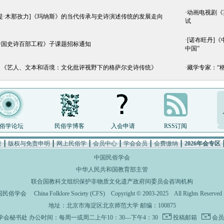
·
动画电视剧《
提·木那孜力]《玛纳斯》的当代传承与史诗演述传统的发展走向
试
·
[诺布旺丹]
《中国史诗百部工程》子课题招标通知
中国”
：《艺人、文本和语境：文化批评视野下的格萨尔史诗传统》
·
藏学专家：“
俗学论坛
民俗学博客
入会申请
RSS订阅
接
┃
版权与免责申明
┃
网上民俗学
┃
会员中心
┃
学会会员
┃
会费缴纳
┃
2026年会专区
中国民俗学会
中华人民共和国教育部主管
联合国教科文组织保护非物质文化遗产政府间委员会咨询机构
国民俗学会
China Folklore Society (CFS)
Copyright © 2003-2025 All Rights Rese
地址：北京市海淀区北京师范大学 邮编：100875
学会秘书处
办公时间：每周一或周二上午10：30—下午4：30
投稿邮箱
会员