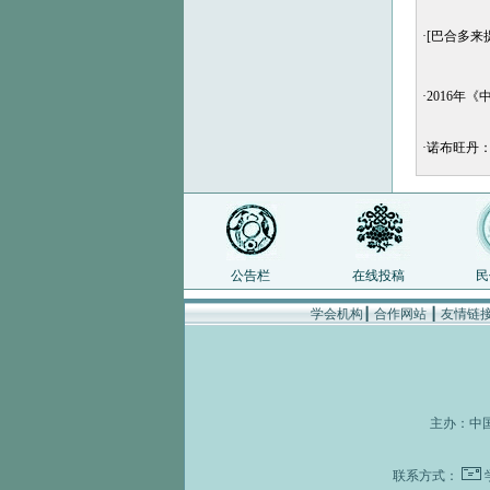
·
[巴合多来
·
2016年
·
诺布旺丹
公告栏
在线投稿
民
学会机构
┃
合作网站
┃
友情链
主办：
中
联系方式：