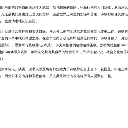
向那些只将自由表达作为武器，放飞想象的翅膀，积极行动的人们致敬，从而承认
，无论是我们身边难以言说的美好，还是世界上深重的伤痛和苦难，诗歌都能使其鲜活
结，也更清晰地认识自己。
促进语言多样性和表达自由。诗人可以参与全球艺术教育和文化传播工作。诗歌有
野蛮的斗争中找到希望之路。在这个崇尚自动化和即刻满足的时代，诗歌开辟了一片自
里郎》、墨西哥传统歌曲“皮卢瓜”、伊夫高族群的哈德哈德圣歌、沙特阿拉伯的Alarda
的Aitysh即兴表演，每种文化都有其自己的诗歌艺术，用以传递知识、社会文化价
努力。
吟诗人、演员、说书人以及所有那些致力于诗歌并在台上台下、花园里、街道上吟
动，因为它不分出身和宗教信仰，用人类最深沉的表达将所有人凝聚在一起。