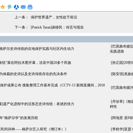
上一条： ·
保护世界遗产，女性处于前沿
下一条： ·
[Patrick Taran]谈移民：传言与现实
·
[巴莫曲布嫫
]格萨尔史诗传统的在地保护实践与社区内生动力
实践进路
传统”展在阿拉木图开幕，涉及中国20多个民族
·
[孙正国]2
作为体裁的史诗以及史诗传统存在的先决条件
·
[陈安强]羌
”保护成果公布 搜集整理工作基本完成（CCTV-13 新闻直播间，2018
·
[巴莫曲布嫫
）
·
[丹珍草]《
嫫]遗产化进程中的活形态史诗传统：表述的张力
样性
百年“格萨尔学”的发展历程
·
[阿地里·居玛
《民间诗神——格萨尔艺人研究（增订本）》
·
[李粉华]亚