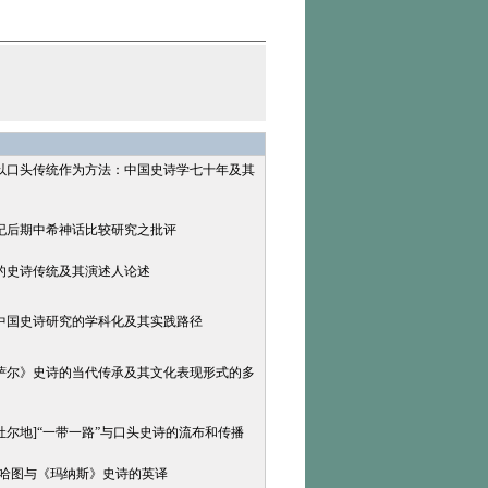
]以口头传统作为方法：中国史诗学七十年及其
0世纪后期中希神话比较研究之批评
族的史诗传统及其演述人论述
]中国史诗研究的学科化及其实践路径
格萨尔》史诗的当代传承及其文化表现形式的多
吐尔地]“一带一路”与口头史诗的流布和传播
瑟·哈图与《玛纳斯》史诗的英译