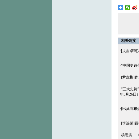
相关链接
·
[央吉卓玛
·
“中国史诗
·
[尹虎彬]
·
“三大史诗
年5月26日
·
[巴莫曲布
·
[李连荣]
·
杨恩洪：