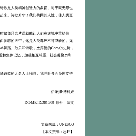
诗歌是人类精神创造力的象征。对于既无形也
起来。诗歌升华了我们共同的人性，使人类更
时仅凭只言片语就能让人们在逆境中重拾信
由驰骋的天空，这是人类尊严不可或缺的。无
h舞蹈、鼓乐和诗歌，土库曼的Gorogly史诗，
值观和集体记忆，加强相互尊重、社会凝聚力和
诵诗歌的无名人士喝彩。我呼吁各会员国支持
伊琳娜·博科娃
DG/ME/ID/2016/09–原件：法文
文章来源：UNESCO
【本文责编：思玮】