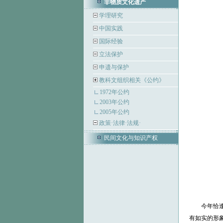
非物质文化遗产
学理研究
中国实践
国际经验
立法保护
申遗与保护
教科文组织相关《公约》
1972年公约
2003年公约
2005年公约
政策·法律·法规·
民间文化与知识产权
今年恰逢莎
有如实的形