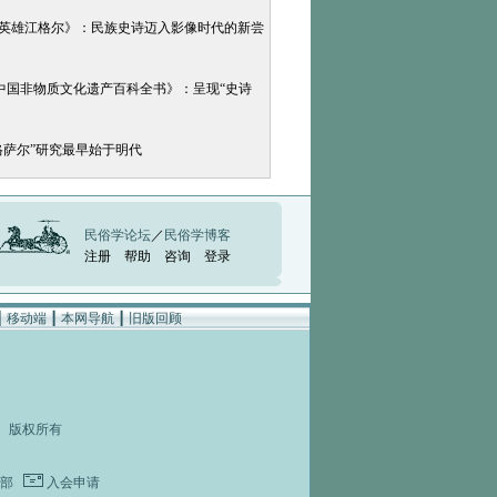
英雄江格尔》：民族史诗迈入影像时代的新尝
《中国非物质文化遗产百科全书》：呈现“史诗
格萨尔”研究最早始于明代
民俗学论坛
／
民俗学博客
注册
帮助
咨询
登录
┃
移动端
┃
本网导航
┃
旧版回顾
rved 版权所有
部
入会申请