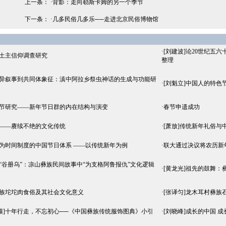
上一条： ·
背影：走向勒斯卡姆的另一个季节
下一条： ·
几多民俗几多乐──走进北京民俗博物馆
·
[刘建波]论20世纪五
族土主信仰调查研究
整理
灾异叙事到共同体象征：滇中阿拉乡祭虫神话的生成与功能研
·
[刘魁立]中国人的特色
春节研究——新年节日群的内在结构与演变
·
春节申遗成功
节——赓续不绝的文化传统
·
[萧放]传统新年礼俗与
作为时间制度的中国节日体系 ——以传统新年为例
·
联大通过决议将农历新
]“谷册乌”：凉山彝族民间故事中“为支格阿鲁报仇”文化逻辑
·
[黄龙光]祖先的鼓舞
彝族坨坨肉食俗及其社会文化意义
·
[张译匀]龙木耳村彝族
嫫]十年行走，不忘初心──《中国彝族传统服饰图典》小引
·
[刘晓峰]成长的中国 成