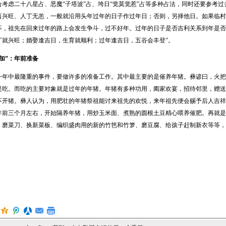
合考虑二十八星占、恶魔“子塔波”占、垮日“觉莫觉惹”占等多种占法，同时还要参考
畜兴旺、人丁无恙，一般就沿用头年过年的日子作过年日；否则，另择他日。如果临村
不，祖先在回来过年的路上会发生争斗，过不好年。过年的日子是否吉利关系到年是否
丁就兴旺；婚娶逢吉日，生育就顺利；过年逢吉日，五谷会丰登”。
加”：年前准备
中最隆重的事件，要做许多的准备工作。其中最主要的是催养年猪。彝谚曰，火把
是吃。而吃的主要对象就是过年的年猪。年猪有多种功用，阖家欢宴，招待邻里，赠送
不开猪。彝人认为，用肥壮的年猪祭祖能讨来祖先的欢悦，来年祖先便会赐予后人吉祥
年前三个月左右，开始隔养年猪，用炒玉米面、煮熟的圆根土豆精心喂养催肥。再就是
、磨菜刀、换新菜板、编织盛肉用的新的竹笆和竹箩、磨豆腐、给孩子赶制新衣等等，