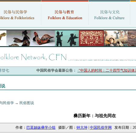
六月廿七
中国民俗学会最新公告：
·“中国人的时间：二十四节气知识体系与数
图说
与民俗学
→
民俗图说
彝历新年：与祖先同在
作者：
巴莫姊妹彝学小组
摄影／图：
钟大坤
|
中国民俗学网
发布日期：2014-