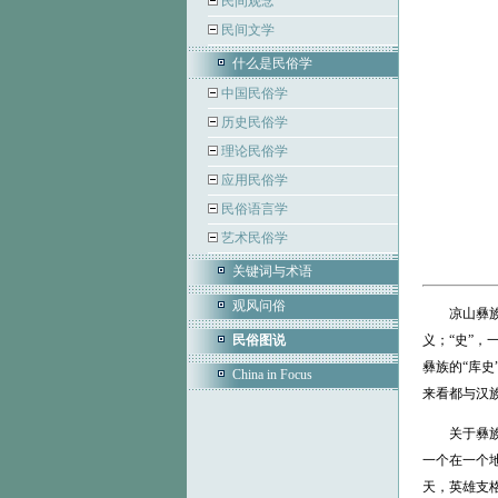
民间观念
民间文学
什么是民俗学
中国民俗学
历史民俗学
理论民俗学
应用民俗学
民俗语言学
艺术民俗学
关键词与术语
观风问俗
凉山彝族地
民俗图说
义；“史”，
彝族的“库
China in Focus
来看都与汉
关于彝族新
一个在一个
天，英雄支