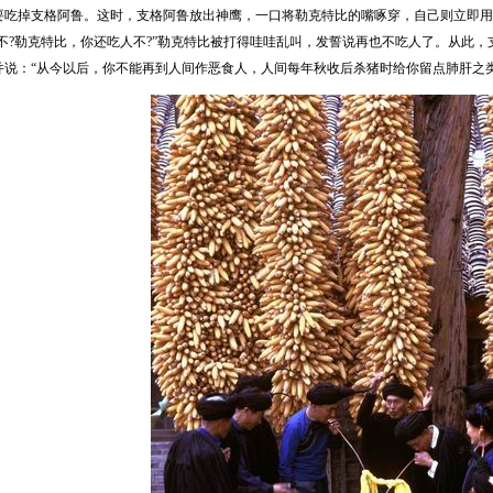
要吃掉支格阿鲁。这时，支格阿鲁放出神鹰，一口将勒克特比的嘴啄穿，自己则立即用
人不?勒克特比，你还吃人不?”勒克特比被打得哇哇乱叫，发誓说再也不吃人了。从此
并说：“从今以后，你不能再到人间作恶食人，人间每年秋收后杀猪时给你留点肺肝之