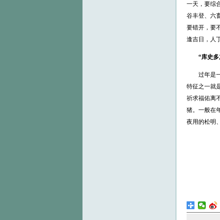
一天，要综
谷丰登、六
要错开，要
逢吉日，人
“库史多
过年是一年
特征之一就
祈求福佑离
猪。一般在
夜用的松明