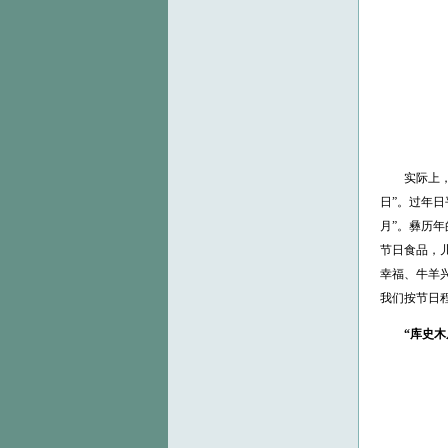
实际上，彝历
日”。过年
月”。彝历
节日食品，
幸福、牛羊
我们按节日
“库史木尼