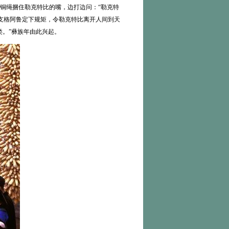
铜绳捆住勒克特比的嘴，边打边问：“勒克特
，支格阿鲁定下规矩，令勒克特比离开人间到天
类。”彝族年由此兴起。