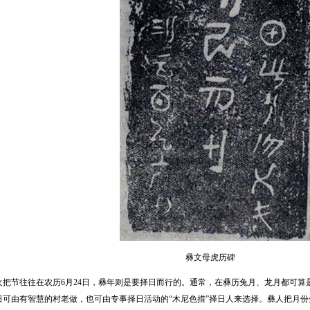
彝文母虎历碑
节往往在农历6月24日，彝年则是要择日而行的。通常，在彝历兔月、龙月都可算是
日可由有智慧的村老做，也可由专事择日活动的“木尼色措”择日人来选择。彝人把月