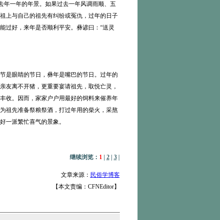
过去年一年的年景。如果过去一年风调雨顺、五
祖上与自己的祖先有纠纷或冤仇，过年的日子
能过好，来年是否顺利平安。彝谚曰：“送灵
节是眼睛的节日，彝年是嘴巴的节日。过年的
亲友离不开猪，更重要宴请祖先，取悦亡灵，
丰收。因而，家家户户用最好的饲料来催养年
为祖先准备祭粮祭酒，打过年用的柴火，采熬
好一派繁忙喜气的景象。
继续浏览：
1
|
2
|
3
|
文章来源：
民俗学博客
【本文责编：CFNEditor】