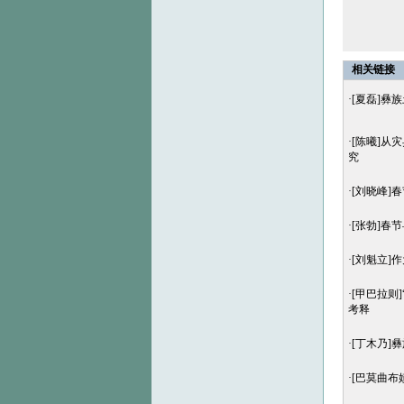
相关链接
·
[夏磊]彝
·
[陈曦]从
究
·
[刘晓峰]
·
[张勃]春
·
[刘魁立]
·
[甲巴拉则
考释
·
[丁木乃]
·
[巴莫曲布