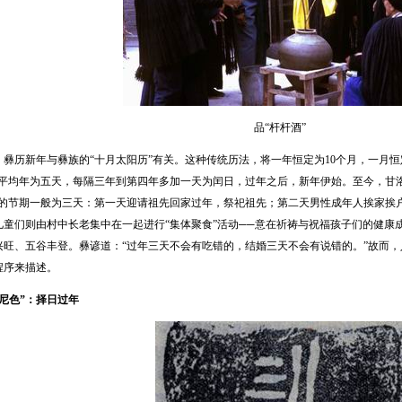
品“杆杆酒”
新年与彝族的“十月太阳历”有关。这种传统历法，将一年恒定为10个月，一月恒定为
日平均年为五天，每隔三年到第四年多加一天为闰日，过年之后，新年伊始。至今，甘洛
年的节期一般为三天：第一天迎请祖先回家过年，祭祀祖先；第二天男性成年人挨家挨户
儿童们则由村中长老集中在一起进行“集体聚食”活动──意在祈祷与祝福孩子们的健康
兴旺、五谷丰登。彝谚道：“过年三天不会有吃错的，结婚三天不会有说错的。”故而，
程序来描述。
色”：择日过年