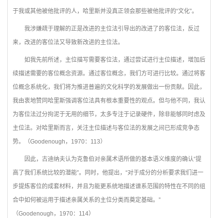
于我或其他被他批评的人，哈里斯并没真正领会那些被他批评的“文化”。
我涉嫌疏于理解的正是改进的主位法引导出的改进了的客位法，反过
来，改进的客位法又导致新改进的主位法。
如我先前所述，主位描写需要客位法，通过尝试进行主位描述，增加后
续描述需要的客位概念资源。通过客位概念，我们方可进行比较。通过将客
位概念系统化，我们将为推进普遍的文化科学的发展做出一份贡献。因此，
我由衷地赞同哈里斯强调客位法具有根本重要性的观点。但与他不同，我认
为客位法过分拘泥于无用的细节，太多专注于记录硬件，除非能够同时虑及
主位法。对哈里斯而言，关注主位描述与客位法的发展之间已形成竞争态
势。（Goodenough，1970：113）
因此，古迪纳夫认为克鲁伯对亲属术语所做的基本语义维度的确认“提
高了我们系统比较的潜能”。同时，他提出，“对于成分的分析要求我们进一
步提炼客位的成套材料，并且为能更系统地描述谱系范围的特性在不同的组
合中如何被运用于描述亲属关系的主位分类而奠定基础。”
（Goodenough，1970：114）