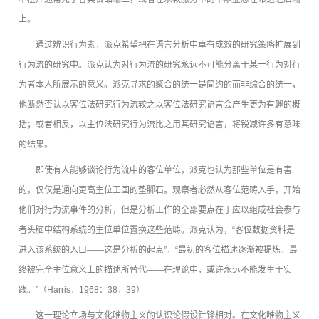
上。
通过辨识行为素，派克希望把在语言分析中卓有成效的研究策略扩展到
行为流的研究中。派克认为对行为流的研究永远不可能分离于某一行为对行
为者本人所展示的意义。派克寻求的聚合的统一是简约的而非综合的统一，
他断然否认以客位法研究行为流较之以客位法研究语言会产生更为有趣的概
括；或者相反，以主位法研究行为流比之用其研究语言，将锐减许多有意味
的结果。
即使有人能够谈论行为流中的客位单位，派克也认为那些单位是有害
的，仅仅是通向更高主位王国的垫脚石。观察者必然从客位范畴入手，开始
他们对行为流事件的分析，但是分析工作的全部要点在于应以组成社会参与
者头脑中结构系统的主位单位置换这些范畴。派克认为，“客位数据资料是
进入该系统的入口——这是分析的起点”，“最初的客位描述逐渐被提炼，最
终被完全主位意义上的描述所替代——在理论中，或许永远不能发生于实
践。”（Harris，1968：38，39）
这一理论立场与文化唯物主义的认识论假设针锋相对。在文化唯物主义