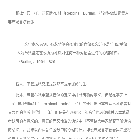
和杜尔宾一样，罗宾斯·伯林（Robbins Burling）将这种做法谴责为
非布龙菲尔德派：
这些定义表明，布龙菲尔德派所说的音位概念并不是“主位”单位，
因为布派坚定甚或执拗地反对任何一种对语言进行的心理解释。
（Berling，1964：826）
看来，不管是派克还是我都不是布派的门生。
此外，尽管布派希望从音位的定义中排除明确的意义，但是在事实上，
（a）最小辨异对子（minimal pairs）｛1｝的使用仍旧需要从本地语者对
其异同的判断中得出。（b）即使是布派观念上的音位也必须能并入本地语
者认可的有意义的、真实的而又恰当的话语中（不管语言学家是否了解话语
的意义）。我难以否认音位区分中的心理特质，即使布龙菲尔德着实希望将
心理因素减至最小。正像埃蒙·巴赫（Emmon Bach）表述的观点：