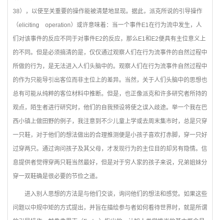
38），以使至关重要的操作能被清楚地显现。据此，派克所说的引导操作
（eliciting operation）或许意味着：当一个事件E1在行为流中发生，人
们对该事件的反应不同于对事件E2的反应，那么E1和E2便具有主位意义上
的不同。但是必须搞清的是，仅仅通过观察人们在行为流事件的自然过程中
所做的行为，是无法进入人们头脑中的。观察人们在行为流事件自然过程中
的作为只能导引出客位而非主位上的差异。当然，关于人们头脑中的思想也
总有可能从纯粹的客位材料中推断。但是，也正像派克和许多研究者所持的
观点，陌生者进行研究时，他们的自我预设将使之误入歧途。举一个我在巴
西小镇上做田野的例子，我注意到不少儿童上学或去周末集市时，总是只穿
一只鞋，对于他们的想法做出的合理推测便是小孩子喜欢打赤脚，穿一只好
过穿两只。通过询问孩子及其父母，才发现行为的主位目的却另有隐情。信
息提供者觉得穿两只鞋当然最好，但是对于穷人家的孩子来说，兄弟姐妹分
穿一双鞋确是很必要的节俭之道。
进入别人思想的方法是与他们交谈，询问他们的想法和感觉。如果这些
问题以中规中矩的方式提出，并旨在描绘参与者如何看待世界时，就是所谓