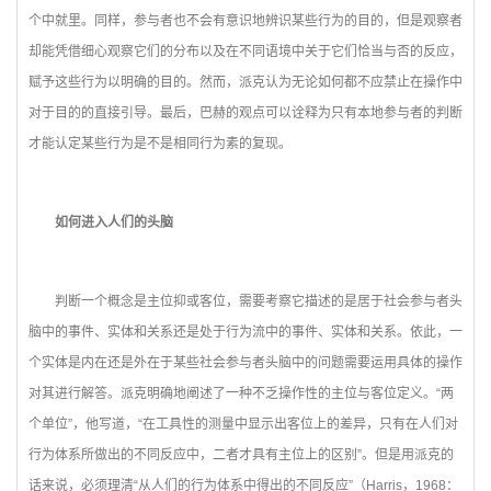
个中就里。同样，参与者也不会有意识地辨识某些行为的目的，但是观察者
却能凭借细心观察它们的分布以及在不同语境中关于它们恰当与否的反应，
赋予这些行为以明确的目的。然而，派克认为无论如何都不应禁止在操作中
对于目的的直接引导。最后，巴赫的观点可以诠释为只有本地参与者的判断
才能认定某些行为是不是相同行为素的复现。
如何进入人们的头脑
判断一个概念是主位抑或客位，需要考察它描述的是居于社会参与者头
脑中的事件、实体和关系还是处于行为流中的事件、实体和关系。依此，一
个实体是内在还是外在于某些社会参与者头脑中的问题需要运用具体的操作
对其进行解答。派克明确地阐述了一种不乏操作性的主位与客位定义。“两
个单位”，他写道，“在工具性的测量中显示出客位上的差异，只有在人们对
行为体系所做出的不同反应中，二者才具有主位上的区别”。但是用派克的
话来说，必须理清“从人们的行为体系中得出的不同反应”（Harris，1968：