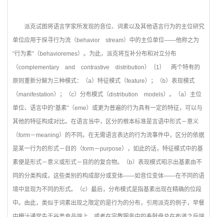
派克试图将语言学家所发现的音位、词素以及其他语言行为的主位研究
单位应用于探寻行为流（behavior stream）中的主位单位——他称之为
“行为素”（behavioremes）。为此，派克将互补分布和对立分布
（complementary and contrastive distribution）｛1｝ 两个特有的
原则重新分解为三种模式：（a）特征模式（feature）；（b）表现模式
（manifestation）；（c）分布模式（distribution models）。（a）主位
单位、语言中的“基素”（eme）或更为普遍的行为具有一定的特征，可以与
其他的特征构成对比。在语言当中，区分的根本标准是言语中形式－意义
（form－meaning）的不同。在无需语言表达的行为流事件中，区分的依据
是某一行为的形式－目的（form－purpose），如此的话，特征模式中的基
素便是形式－意义或形式－目的的复合物。（b）表现模式昭示出基素由不
同的分类构成，这些类别的构成部分或变体——如音位变体——在不同的语
境中显现为不同的形式。（c）最后，分布模式是指基素出现在精确的位段
中。由此，类似于词素出现之限定的是行为的分布，引用派克的例子，早餐
中橙汁通常先于谷类食品端上，或者在宗教服务中的奉献盘总在布道之后端