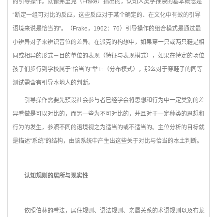
的引导操作。就像弗里克（Frake）指出的，认知人类学推崇的基本概念是
“断定一组可对比的反应，这些反应对于某个确定的、在文化中有效的引导
语境来说是恰当的”。（Frake，1962：76）引导操作的组合模式是通过最
小辨异对子来辨识音位的差异。在派克的构想中，如果穿一只或两只鞋是相
同或相异的形式－目的单位的表现（特征与表现模式），如果在特定的场位
孩子们步行到学校属于“恰当的”举止（分布模式），那么对于穿鞋子的同等
测试需含有引导本地人的判断。
引导操作需要先预设社会参与者已经学会将思想和行为中一定类别的差
异看做是可以对比的，而另一些为不可对比的，并且对于一定种类的思想和
行为的发生，参照不同的语境视之为适当的或不适当的。主位分析的目标就
是描述“系统”的结构，由该系统中产生出这些关于对比与恰当的本土判断。
认知规则的居所与现实性
依照伯林的看法，居住规则、语法规则、亲属关系的术语规则以及布龙