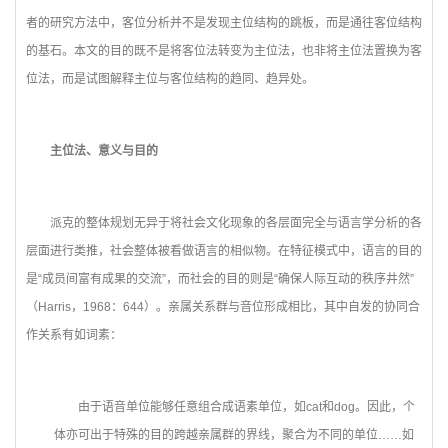
者的研究方法中，客位分析并不是发现主位结构的跳板，而是通往客位结构
的基石。本文的目的既不是将客位法转变为主位法，也非将主位法置换为客
位法，而是试图解释主位与客位结构的趋同、趋异处。
主位法、意义与目的
派克的整体规划无异于将社会文化现象的各层面完全与语言学分析的各
层面进行类推，社会整体被看做语言的相似物。在特征模式中，语言的目的
是“成员间富有成果的交流”，而社会的目的则是“确保人际互动的秩序井然”
（Harris，1968：644）。亲属关系群与音位形成相比，其中自发的协同合
作关系有如词素：
由于语音单位能够任意组合成语素单位，如cat和dog。因此，个
体亦可出于特殊的目的跨越亲属群的界线，聚合为不同的单位……如