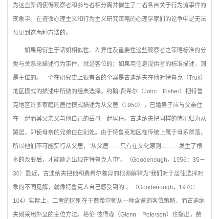
为这些新词使得观察者和参与者相分离并催生了二者各自关于行为流事件的
现象学。在遵循心理主义和行为主义研究策略的心理学家们的论争中是无法
预见到这两种方法的。
如果用衍生于诸如相似性、差异性及重要性这些观察者之策略标准的分
类与关系来描述行为事件，就是客位的；如果用信息提供者的标准描述，则
是主位的。一个在研究史上很有名的个案是古迪纳夫在他对特鲁克（Truk）
地区模式的描述中所做的经典选择。约翰·费希尔（John Fisher）把特鲁
克地区许多家庭的居住模式描述为从父居（1950），已婚男子应与父亲住
在一起而其父亲又与他自己的岳母一起居住。古迪纳夫把同样的情况归为从
舅居，即使母亲的兄弟住在别处。由于特鲁克地区在传统上属于母系群落，
所以他们不可能实行从父居，“从父居……只有在文化原则上……发生了根
本的改变后，才能随之出现在特鲁克人中”。（Goodenough，1956：35－
36）最近，古迪纳夫把他和费希尔差异的根源解释为“我们对于居住选择对
象的不同见解，就像特鲁克人自己感受到的”。（Goodenough，1970：
104）实际上，二者的区别在于费希尔师从一种含蓄的客位策略，而古迪纳
夫则采用外显的主位方法。格伦·彼得森（Glenn Petersen）也指出，费