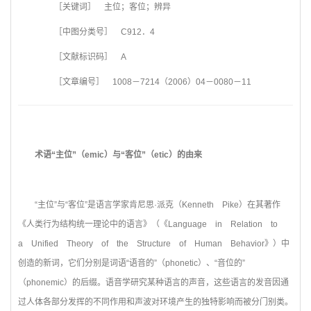
［关键词］ 主位；客位；辨异
［中图分类号］ C912．4
［文献标识码］ A
［文章编号］ 1008－7214（2006）04－0080－11
术语“主位”（emic）与“客位”（etic）的由来
“主位”与“客位”是语言学家肯尼思·派克（Kenneth Pike）在其著作
《人类行为结构统一理论中的语言》（《Language in Relation to
a Unified Theory of the Structure of Human Behavior》）中
创造的新词，它们分别是词语“语音的”（phonetic）、“音位的”
（phonemic）的后缀。语音学研究某种语言的声音，这些语言的发音因通
过人体各部分发挥的不同作用和声波对环境产生的独特影响而被分门别类。