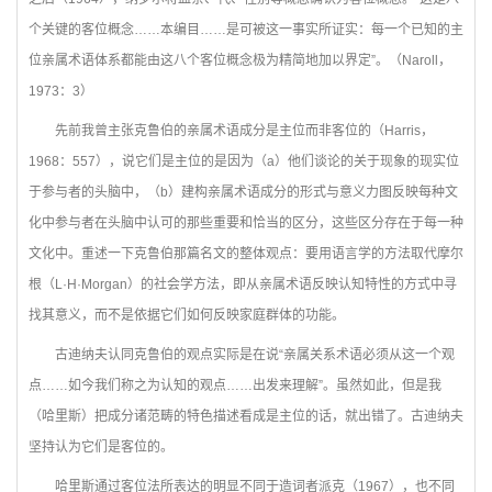
个关键的客位概念……本编目……是可被这一事实所证实：每一个已知的主
位亲属术语体系都能由这八个客位概念极为精简地加以界定”。（Naroll，
1973：3）
先前我曾主张克鲁伯的亲属术语成分是主位而非客位的（Harris，
1968：557），说它们是主位的是因为（a）他们谈论的关于现象的现实位
于参与者的头脑中，（b）建构亲属术语成分的形式与意义力图反映每种文
化中参与者在头脑中认可的那些重要和恰当的区分，这些区分存在于每一种
文化中。重述一下克鲁伯那篇名文的整体观点：要用语言学的方法取代摩尔
根（L·H·Morgan）的社会学方法，即从亲属术语反映认知特性的方式中寻
找其意义，而不是依据它们如何反映家庭群体的功能。
古迪纳夫认同克鲁伯的观点实际是在说“亲属关系术语必须从这一个观
点……如今我们称之为认知的观点……出发来理解”。虽然如此，但是我
（哈里斯）把成分诸范畴的特色描述看成是主位的话，就出错了。古迪纳夫
坚持认为它们是客位的。
哈里斯通过客位法所表达的明显不同于造词者派克（1967），也不同