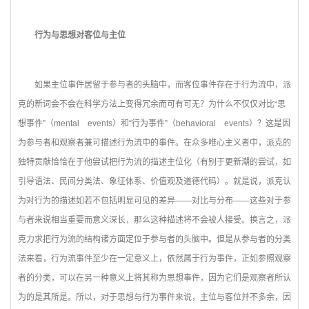
行为与思想对客位与主位
如果主位事件居留于参与者的头脑中，而客位事件存在于行为流中，派
克的新词会不会在科学方法上变得冗余而可有可无？为什么不仅仅对比“思
想事件”（mental events）和“行为事件”（behavioral events）？这是因
为参与者和观察者兼可描述行为流中的事件。在众多唯心主义者中，派克的
独特贡献恰恰在于他尝试把行为流的描述主位化（有别于更新潮的尝试，如
引导语法、民间分类法、象征体系、价值观及道德代码）。就是说，派克认
为对行为的描述如若不包括明显可见的差异——对比与分布——这些对于参
与者来说相当重要而意义深长，那么这种描述将不会被人接受。换言之，派
克力求把行为流的结构诸方面定位于参与者的头脑中。但是从参与者的分类
法来看，行为流事件至少在一定意义上，依然属于行为事件，正如参照观察
者的分类，可以在另一种意义上将其称为思想事件，因为它们是观察者所认
为的是其所是。所以，对于思想与行为事件来说，主位与客位并不多余，因