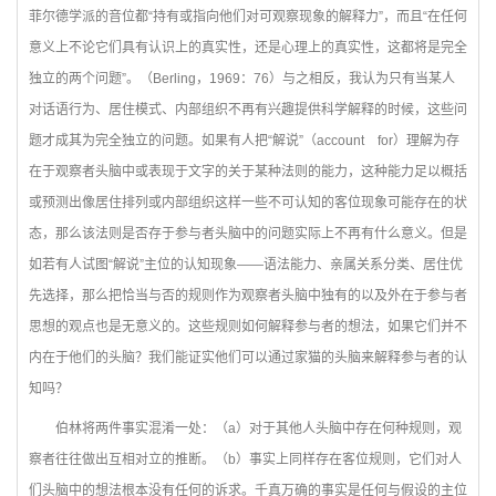
菲尔德学派的音位都“持有或指向他们对可观察现象的解释力”，而且“在任何
意义上不论它们具有认识上的真实性，还是心理上的真实性，这都将是完全
独立的两个问题”。（Berling，1969：76）与之相反，我认为只有当某人
对话语行为、居住模式、内部组织不再有兴趣提供科学解释的时候，这些问
题才成其为完全独立的问题。如果有人把“解说”（account for）理解为存
在于观察者头脑中或表现于文字的关于某种法则的能力，这种能力足以概括
或预测出像居住排列或内部组织这样一些不可认知的客位现象可能存在的状
态，那么该法则是否存于参与者头脑中的问题实际上不再有什么意义。但是
如若有人试图“解说”主位的认知现象——语法能力、亲属关系分类、居住优
先选择，那么把恰当与否的规则作为观察者头脑中独有的以及外在于参与者
思想的观点也是无意义的。这些规则如何解释参与者的想法，如果它们并不
内在于他们的头脑？我们能证实他们可以通过家猫的头脑来解释参与者的认
知吗？
伯林将两件事实混淆一处：（a）对于其他人头脑中存在何种规则，观
察者往往做出互相对立的推断。（b）事实上同样存在客位规则，它们对人
们头脑中的想法根本没有任何的诉求。千真万确的事实是任何与假设的主位