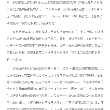
同，他明确否认这种“在‘根本上纯粹形式的极端定义中（与布龙菲尔德和齐
里格·哈里斯有关的定义），一个词素只是一组排列好的音位’——作为基本
定义本身的一部分却毫无意义”。（Harris，1968：85）换言之，他直截了
当地拒斥杜尔宾“音位模式的重要特征”。
派克反复强调，在特征模式中基素包括复合的形式－意义对比，形式或
意义无法单独确定语言和行为流的单位。因此，对派克来说，主位分析不应
依靠作为音位层面特征的严格分布标准。设若它被非常严格地限定，那么派
克宏大的类推计划将永远不会呈送于读者的眼前，我在上文论及的只是其中
的一小部分。
尽管我并不反对派克强调形式－意义、形式－目的复合物的重要性，但
是我仍坚持认为主位研究方法中可操作的本质成分仍是“对比”的事物，这在
音位分析中已被证明。在这个层面上——音位的层面——一个基素所代表的
特别意义是毋庸置疑的。音位并不意指任何事件，因此，形式－意义复合物
在以英语为母语的说话者的头脑中，仅表示一个具体的声音以及它与其他声
音构成的对比。关键的标准并不在于这种对比是不是对特殊意义的对比，而
是在于它们是否具有特殊的意义，对比本身之所以重要是因为参与者在头脑