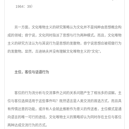
1964：39）
另一方面，文化唯物主义的研究策略认为文化并不是纯粹由思想概念构
成的领域；毋宁说，文化同时指派了思想与行为两种模式。而且，文化唯物
主义的研究方法认为与其说行为是思想的发散物，毋宁说思想应被视做行为
的发散物。显然，古迪纳夫并没有理解文化唯物主义的“文化”。
主位，客位与话语行为
客位的行为流分析与交流事件之间的关系问题产生了相当多的误解。主
位与客位选择适用于这些事件吗？既然语言是人类交流的首选方式，而且具
有传情达意的功能，或许有人会就此推断作为意义的传送者，主位模式是通
向语言的唯一可行的途径。文化唯物主义的策略却认为同时存在主位与客位
两种达成交流行为的方式。