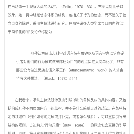
在当场第一手观察人类的活动”。（Pelto，1970：83）。布莱克对此予以
驳斥，她一再申明是信念体系的结构，包括关于行为的信念，而不是关于信
念自身的陈述，采用主位法进行研究。玛丽将诸多人类学家异口同声的“过
于简单化的”相反论点综括为：
那种认为民族志科学对语言情有独钟以及语言学家以信息提
供者对他们的行为模式做出陈述为目的的观点实在太简单化了，只有
那些没有做过民族志语义学工作（ethnosemantic work）的人才会
持有这种想法。（Black，1973：524）
在我看来，承认主位法既涉及由引导得出的各种反应的具体内容，又包
括构成几种不同层面内容下的结构，并不是什么简单过甚的想法。在某些特
定的领域中（例如如何踢足球或打扑克，或者怎么皱脸），可以直接引导出
结构的规则。古迪纳夫“行为尺度”（duty scale） 的概念包含直接的引导
规则。同样，将从官僚机构的行政人员和从机构内工人二者身上得到的规则