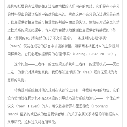
结构相抵牾的客位规则都无法准确地描绘人们内在的思想，它们是在不充分
的材料得出的错误推论中被建构出来的。辨察这种不充分的方法通常是在关
于信息提供者恰当性或可接受性的判断中预显的失误。例如从对近亲之间禁
止性关系的规则把握中，有人或许会错误地推测信息提供者将接受如下陈
述：“舅舅的女儿和姑姑的儿子不允许通婚”。一条规则的心理“事实”
（reality）仅能在成功的预言中才能被衡量。如果两条相互对立的主位规则
同样奏效，它们必定依据相同的心理“事实”（Berling，1964：20－28）。
这个问题——二者择一的主位规则系统和二者择一的逻辑模式——需由
二选一的意识对其辨别真伪。我们都知道“真实的”（real）规则无需成为有
意识的法则。
转换规则系统和其他的规则在认识论上具有一种模棱两可的地位，它们
没有借助旨在揭示其不充分预设的引导技巧进行系统地测试——一个住在新
汉文（New Haven）的人，若仅依靠特罗布里恩德岛（Trobriand
Island）匿名的或已故的信息提供者给出的关于亲属关系术语的印刷报告来
从事研究，这种过失将在所难免。