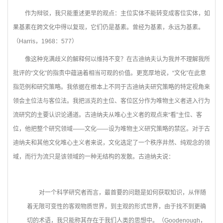
作为辩驳，我只能重述更早的观点：主位实体不能转变成客位实体，如
果基素在跨文化中得以复现，它们仍是基素。曾经为基素，永远为基素。
（Harris，1968：577）
像这种充满歧义的解释何以维持不变？在古迪纳夫认为我并不理解我所
批评的“文化”的指责中蕴涵着相当可观的价值。更宽厚地说，“文化”在此意
指范例和研究策略。我依据在根本上不同于古迪纳夫研究策略的特定视角来
领会主位法与客位法。我把派克的主位、客位区分作为唯物主义者进入行为
流研究的主要认识论通道。古迪纳夫从唯心主义者的观点来“看”主位、客
位，他把整个研究领域——文化——设为唯物主义研究策略的禁区。对于古
迪纳夫和其他文化唯心主义者来说，文化选定了一个秩序井然、纯观念的领
域，而行为流只是该领域的一种无结构的发散。古迪纳夫说：
对一个科学研究者而言，最首要的问题是如何获取知识，从伴随
着无限可变性的客观物质世界，到主观的形式世界，由于找不到更确
切的术语，我只能称其存在于我们人类的思想中。（Goodenough，