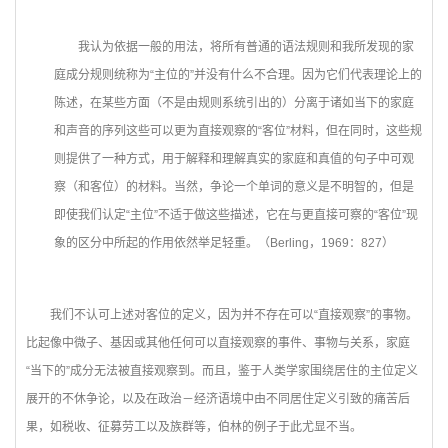
我认为依据一般的用法，将所有普通的语法规则和我所发现的家
庭成分规则统称为“主位的”并没有什么不合理。因为它们代表理论上的
陈述，在某些方面（不是由规则系统引出的）分离于诸如当下的家庭
和声音的序列这些可以更为直接观察的“客位”材料，但在同时，这些规
则提供了一种方式，用于解释和理解真实的家庭和真值的句子中可观
察（和客位）的材料。当然，争论一个单词的意义是不明智的，但是
即使我们认定“主位”不适于做这些描述，它在与更直接可察的“客位”现
象的区分中所起的作用依然举足轻重。（Berling，1969：827）
我们不认可上述对客位的定义，因为并不存在可以“直接观察”的事物。
比起像中微子、基因或其他任何可以直接观察的事件、事物与关系，家庭
“当下的”成分无法被直接观察到。而且，鉴于人类学家围绕居住的主位定义
展开的不休争论，以及在政治－经济语境中由不同居住定义引致的痛苦后
果，如税收、征募劳工以及族群等，伯林的例子于此尤显不当。