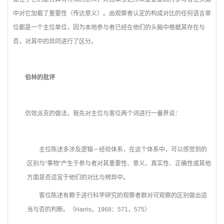
中对它加载了重要性（传达意义）。由观察者认定的构成对比的任何语言单
位都是一个主位单位，因为本地参与者已经在他们的头脑中根据其存在与
否，对其中的异同进行了区分。
伯林的批评
仿效派克的做法，我先对主位与客位两个词进行一番界说：
主位陈述多涉及逻辑－经验体系，在这个体系中，可以感觉到的
区别与“事物”产生于参与者对其重要性、意义、真实性、正确性或其他
方面是否适宜于他们的对比与辨异中。
客位陈述有赖于进行科学研究的观察者群对可观察的区别做出适
当与否的判断。（Harris，1968：571，575）