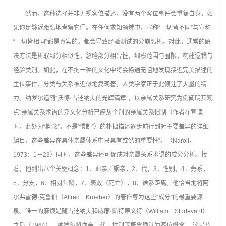
然而，这种选择并非无视客位描述，没有两个客位事件会重复自身，如
果你足够近距离地考察它们。在任何求知领域中，宣称“一切皆不同”与宣称
“一切皆相同”都是真实的，都会导致经验测试的分崩离析。对此，通常的解
决方法是析取部分相似性，忽略部分相异性，细察范围与囿限，构建逻辑与
经验类别。如此，在不拘一种的文化中将会畅通无阻地发现接近完美描述的
主位事件、分类与关系被近似地复现着，人类学家正于此倾注了大量的精
力。纳罗尔追随“沃德·古迪纳夫的光辉篇章”，以亲属关系研究为例阐明其观
点“亲属关系术语的泛文化分析已经从个别的亲属关系惯制（作者在宣读
时，此处为“概念”，不是“惯制”）的朴拙描述逐步前行到对主要差异的详细
编目，这些差异在具体亲属体系中只具有或然的重要性”。（Naroll，
1973：1－23）同时，这些差异还可促成对亲属关系术语的成分分析。接
着，他列出八个关键概念：1．血亲／姻亲，2．代，3．性别，4．旁系，
5．分支，6．相对年龄，7．衰败（死亡），8．谱系距离。他恰当地将阿
尔弗雷德·克鲁伯（Alfred Kroeber）的著作尊为这些“成分”的最重要源
泉。唯一的麻烦是随古迪纳夫和威廉·斯特蒂文特（William Sturtevant）
之后（1964），纳罗尔将血亲、代、性别等概念确认为客位概念。“这是八