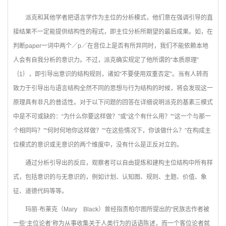
派克和其他学者把语言学作为主位的分析模式，他们意在强调引导的直
接结果不一定能提供结构性的程式，即主位分析所期望的最后成果。如，在
判断paper一词中两个／p／在音位上是否有所异同时，我们不能依赖本地
人会有自我分析的意识力。不过，派克确实规定了他所谓的“本质原理”
｛1｝，即引导出意识的结构规则，诸如“不要使用双重否定”。当有人转而
致力于引导出与语言结构全然不同的思想与行为结构的时候，将会发现这一
原理具有非凡的普适性。对于以下问题的回答在详细说明派克的基素三模式
中是不可或缺的：“为什么你要这样做？”或“这个有什么用？”“这一个与那一
个相同吗？”“何时何地你这样做？”“在这些情况下，你该做什么？”在构成主
位模式的意识或无意识的两个维度中，没有什么是正反对立的。
通过分析引导出的反应，观察者可以自由提炼和建构主位结构中所有样
式，包括意识的与无意识的，例如计划、认知图、规则、主题、价值、象
征、道德代码等等。
玛丽·布莱克（Mary Black）曾经指责柏尔图所提出的“民族志作者被
一些‘主位论者’称为从事收集关于人类行为的话语陈述，而一个客位论者就