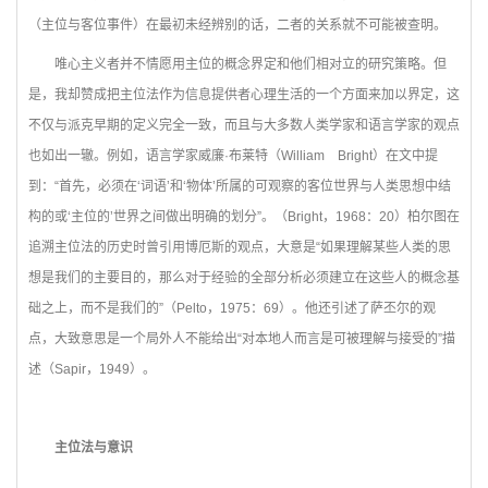
（主位与客位事件）在最初未经辨别的话，二者的关系就不可能被查明。
唯心主义者并不情愿用主位的概念界定和他们相对立的研究策略。但
是，我却赞成把主位法作为信息提供者心理生活的一个方面来加以界定，这
不仅与派克早期的定义完全一致，而且与大多数人类学家和语言学家的观点
也如出一辙。例如，语言学家威廉·布莱特（William Bright）在文中提
到：“首先，必须在‘词语’和‘物体’所属的可观察的客位世界与人类思想中结
构的或‘主位的’世界之间做出明确的划分”。（Bright，1968：20）柏尔图在
追溯主位法的历史时曾引用博厄斯的观点，大意是“如果理解某些人类的思
想是我们的主要目的，那么对于经验的全部分析必须建立在这些人的概念基
础之上，而不是我们的”（Pelto，1975：69）。他还引述了萨丕尔的观
点，大致意思是一个局外人不能给出“对本地人而言是可被理解与接受的”描
述（Sapir，1949）。
主位法与意识