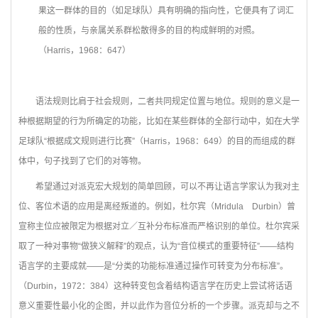
果这一群体的目的（如足球队）具有明确的指向性，它便具有了词汇
般的性质，与亲属关系群松散得多的目的构成鲜明的对照。
（Harris，1968：647）
语法规则比肩于社会规则，二者共同规定位置与地位。规则的意义是一
种根据期望的行为所确定的功能，比如在某些群体的全部行动中，如在大学
足球队“根据成文规则进行比赛”（Harris，1968：649）的目的而组成的群
体中，句子找到了它们的对等物。
希望通过对派克宏大规划的简单回顾，可以不再让语言学家认为我对主
位、客位术语的应用是离经叛道的。例如，杜尔宾（Mridula Durbin）曾
宣称主位应被限定为根据对立／互补分布标准而严格识别的单位。杜尔宾采
取了一种对事物“做狭义解释”的观点，认为“音位模式的重要特征”——结构
语言学的主要成就——是“分类的功能标准通过操作可转变为分布标准”。
（Durbin，1972：384）这种转变包含着结构语言学在历史上尝试将话语
意义重要性最小化的企图，并以此作为音位分析的一个步骤。派克却与之不