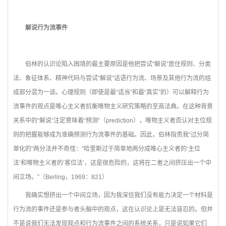
解说行为流事件
伯林的认识论陷入困境的最主要原因是他把尝试“解说”居住规则、分类
法、象征体系、精神代码与尝试“解说”话语行为流、场景及其他行为流的组
成部分混为一谈。心理规则（即使是最“适当”和最“真实”的）可以解释行为
流事件的观点是唯心主义者抗衡唯物主义研究策略的至高法典。在这种背景
关系中的“解说”注定意味着“预测”（prediction），唯物主义者否认对主位规
则的把握能够成为准确预测行为流事件的基础。因此，伯林指责我“过分简
单化的”两分法并不奇怪：“哈里斯过于简单地两分成唯心主义者的‘主位
法’和唯物主义者的‘客位法’，这是很危险的，这将在二者之间挤压出一个中
间立场。”（Berling，1969：821）
我确实想挤出一个中间立场，因为我深信我们没有能力决定一个材料是
行为流的事件还是参与者头脑中的观点，这在认识论上是无法容忍的。但并
不是说我们无法发现观点和行为流事件之间的系统关系，只是说如果它们