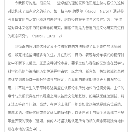
令我惊奇的是，很显然，一些卓越的理论家深信正是主位与客位的这种
对比构成了派克定义的核心。如，拉乌尔·纳罗尔（Raoul Naroll）通过参
考具体文化与泛文化概念的差异性，居然径自将主位与客位界定为：“主位
是对具体文化中的特有概念的研究，而客位则是为普遍的泛文化研究而进行
的概念研究”。（Naroll，1973：2）
我惊奇的原因是这种定义主位与客位的方法规避了认识论中的诸多问
题，派克对这些问题多有关注，并在形式－目的、表现与分布模式的精深讨
论中不断予以反思。正是这种讨论本身，要求主位与客位的区别应在哲学与
科学的范例与策略的历史性进程中占据一席之地。断言某一探知领域的某种
陈述受到该领域一部分特殊性的限定，而其他的陈述却得到更为普遍的运
用，并不能产生关于每种陈述类型在认识论中所处地位的任何分类。主位的
事件与关系究竟在什么程度上可以被跨文化地复制，如果缺乏经验测试，将
无法回答这个问题。当然，在理论上我们可能会如此这般地提纯音位系统、
亲属术语、道德代码或是足球队的特殊性，以致世界上的每个角落都寻不见
等量齐观的现象（譬如，有的人将坚决地认定所有的相关概念都能独有地体
现在本地的语言中）。