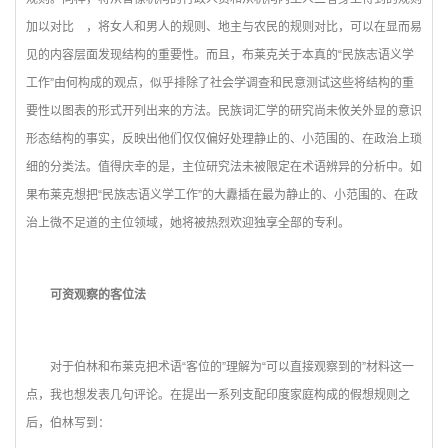
加以对比 ，将女人和男人的规则、地主与农民的规则对比，可以在显而易
见的内容层面发现结构的重要性。而且，布莱克关于本真的“民族志语义学
工作”由何构成的观点，似乎排除了社会学调查和民意测试这些将结构的重
要性以图表的形式开列出来的方法。民族词汇学的研究尚未攸关外显的意识
形态结构的事实，反映出他们仅仅偏好处理静止的、小范围的、在政治上琐
细的分类法。值得庆幸的是，主位研究法未被限定在术语辨异的分析中。如
果布莱克想把“民族志语义学工作”的大纛插在最为静止的、小范围的、在政
治上微不足道的主位领域，她将被热烈欢迎独享全部的专利。
可资观察的客位法
对于伯林和布莱克把术语“客位的”理解为“可以直接观察到的”材料这一
点，我也想发表几句评论。在提出一系列支配印度家庭构成的假想规则之
后，伯林写到：