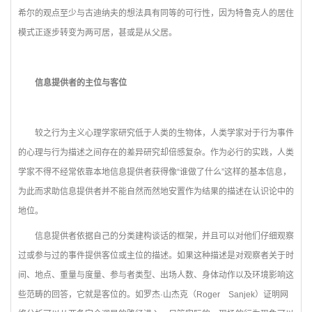
希尔的观点至少与古迪纳夫的想法具有同等的可行性，因为特鲁克人的居住
模式正逐步转变为两可居，甚或是从父居。
信息提供者的主位与客位
较之行为主义心理学家研究低于人类的生物体，人类学家对于行为事件
的心理与行为描述之间存在的差异研究却倍感复杂。作为必行的实践，人类
学家不得不经常依靠本地信息提供者获得像“谁做了什么”这样的基本信息，
为此而求助信息提供者并不能自然而然地安置作为结果的描述在认识论中的
地位。
信息提供者依据自己的分类建构谈话的框架，并且可以对他们仔细观察
过或参与过的事件提供客位或主位的描述。如果这种描述是对观察者关于时
间、地点、重量与度量、参与者类型、出场人数、身体动作以及环境影响这
些范畴的回答，它就是客位的。如罗杰·山杰克（Roger Sanjek）证明网