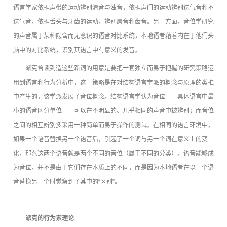
语言学家依据声带的运动辨别清音与浊音，依据声门的运动辨别送气音和不
送气音，依据舌头与牙齿的运动，辨别唇音和齿音。另一方面，音位学研究
的声音属于某种隐含而无意识的语音对比系统，本地语者藉着内在于他们头
脑中的对比系统，识别其语言中有意义的发音。
派克曾谈到造这些新词的用意是要把一套独立而易于把握的研究策略运
用到语言和行为分析中，这一策略是在对结构语言学派的概念与原理的类推
中产生的，该学派发展了音位概念。结构语言学认为音位——具体语言中最
小的语音区分单位——可以在不明显的、几乎相同的声音中被辨别；而音位
之间的相互辨别多采用一种简单而易于操作的测试。在相同的语言环境中，
如果一个语音替换另一个语音后，引起了一个词与另一个词在意义上的变
化，那么这两个语音就是两个不同的音位（属于不同的分类）。语音能够成
为音位，并不是由于它们存在本质上的不同，而是因为本地语者在以一个语
音替换另一个时觉察到了其中的“区别”。
派克的行为素理论