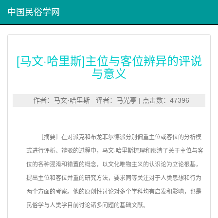
中国民俗学网
[马文·哈里斯]主位与客位辨异的评说
与意义
作者：马文·哈里斯 译者：马光亭 | 点击数：47396
［摘要］在对派克和布龙菲尔德派分别偏重主位或客位的分析模
式进行评析、辩驳的过程中，马文·哈里斯梳理和廓清了关于主位与客
位的各种混淆和错置的概念，以文化唯物主义的认识论为立论根基，
提出主位和客位并重的研究方法，要求同等关注对于人类思想和行为
两个方面的考察。他的原创性讨论对多个学科均有启发和影响，也是
民俗学与人类学目前讨论诸多问题的基础文献。