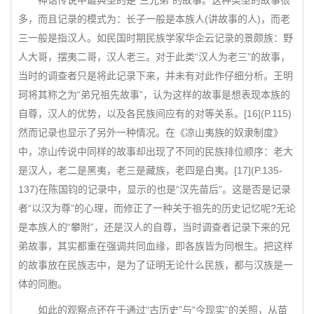
神话传说中最典型的是“三兄弟”的故事。这种类型的故事很
多，而且记录的模式为：长子一般是本族人(讲故事的人)，而老
三一般是指汉人。如民国时期民族学家华企云记录的景颇族：野
人大哥，摆夷二哥，汉人老三。对于此类“汉人为老三”的故事，
当时的调查者只是将此记录下来，并未有对此作仔细分析。王明
珂将其称之为“弟兄祖先故事”，认为这样的故事是想表现本族的
自尊，汉人的优势，以及各民族间应有的对等关系。[16](P.115)
然而记录也显示了另外一种情况。在《凉山夷族的奴隶制度》
中，凉山传说中同样的故事却出现了不同的民族排位顺序：老大
是汉人，老二是黑夷，老三是藏族，老四是白夷。[17](P.135-
137)在陈国钧的记录中，显示的也是“汉先苗后”。这是否是记录
者“以汉为尊”的心理，而修正了一种关于祖先的历史记忆呢?无论
是本族人的“攀附”，还是汉人的自尊，当时调查者记录下来的兄
弟故事，其实都重在强调共同血缘，即各族皆为同根生。把这样
的故事放在民族志中，是为了证明无论什么民族，都与汉族是一
体的同胞。
如此的观察点还在于通过“古历史”与“今现实”的关照，从苗