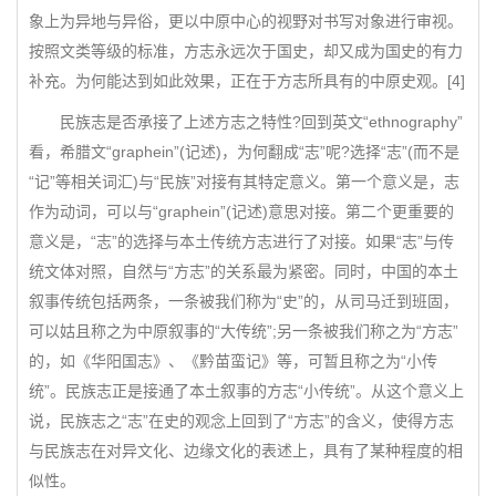
象上为异地与异俗，更以中原中心的视野对书写对象进行审视。
按照文类等级的标准，方志永远次于国史，却又成为国史的有力
补充。为何能达到如此效果，正在于方志所具有的中原史观。[4]
民族志是否承接了上述方志之特性?回到英文“ethnography”
看，希腊文“graphein”(记述)，为何翻成“志”呢?选择“志”(而不是
“记”等相关词汇)与“民族”对接有其特定意义。第一个意义是，志
作为动词，可以与“graphein”(记述)意思对接。第二个更重要的
意义是，“志”的选择与本土传统方志进行了对接。如果“志”与传
统文体对照，自然与“方志”的关系最为紧密。同时，中国的本土
叙事传统包括两条，一条被我们称为“史”的，从司马迁到班固，
可以姑且称之为中原叙事的“大传统”;另一条被我们称之为“方志”
的，如《华阳国志》、《黔苗蛮记》等，可暂且称之为“小传
统”。民族志正是接通了本土叙事的方志“小传统”。从这个意义上
说，民族志之“志”在史的观念上回到了“方志”的含义，使得方志
与民族志在对异文化、边缘文化的表述上，具有了某种程度的相
似性。