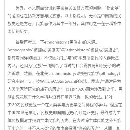
另外，本文前面也谈到李泰棻民国修方志的问题，“新史学”
的范围也包括新方志与民族志。以上都说明，无论是中国新的民
族史还是方志，民族志作为其中一部分，其作用之一在于增补中
国新的历史。
最后再考查一下ethnohistory (民族史)的来源。
“ethnography”被翻成“民族志”与“ethnohistory”被翻成“民族史”，
都有着同样的缘由，不仅因为“民”与“族”本身所指代的人群概念
内涵，还因为“民族”一词契合了当时的社会需要与知识分子的政
治诉求。然而，在北美，ethnohistory起初是民族学(ethnology)
研究中的一支。按WilliamC.Sturtevan的说法，民族史“通常是为
人类学家所研究的族群的历史”，[31](P.320)因为涉及到史学，民
族史究竟属于什么学科并没有在学界取得一致的看法。[32]
(P.302)民族史是一个在人类学与历史学之间徘徊的学科。但是在
中国20世纪早期，民族史却偏向历史(而且是正史)，最终成为主
体民族撰写并强调主体民族的历史。在表述除主体民族之外各族
历史之时，并不从人类学的角度来撰写“他者的历史”，从而，其