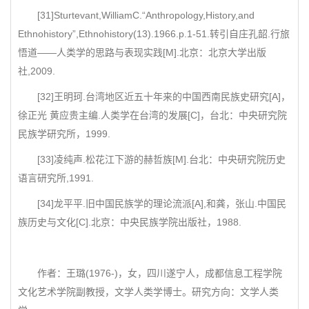
[31]Sturtevant,WilliamC.“Anthropology,History,and
Ethnohistory”,Ethnohistory(13).1966.p.1-51.转引自庄孔韶.行旅
悟道——人类学的思路与表现实践[M].北京：北京大学出版
社,2009.
[32]王明珂.台湾地区近五十年来的中国西南民族史研究[A]，
徐正光 黄应贵主编.人类学在台湾的发展[C]，台北：中央研究院
民族学研究所，1999.
[33]凌纯声.松花江下游的赫哲族[M].台北：中央研究院历史
语言研究所,1991.
[34]龙平平.旧中国民族学的理论流派[A],和龚，张山.中国民
族历史与文化[C].北京：中央民族学院出版社，1988.
作者：王璐(1976-)，女，四川遂宁人，成都信息工程学院
文化艺术学院副教授，文学人类学博士。研究方向：文学人类