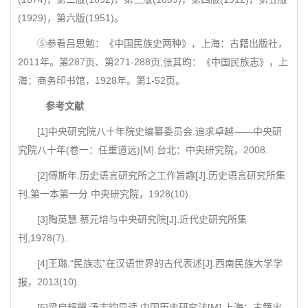
(1929)，第六版(1951)。
⑤参看吕思勉：《中国民族史两种》，上海：古籍出版社，
2011年。第287页、第271-288页;张其昀：《中国民族志》，上
海：商务印书馆，1928年。第1-52页。
参考文献
[1]中央研究院八十年院史编纂委员会.追求卓越——中央研
究院八十年(卷一：任重道远)[M].台北：中央研究院，2008.
[2]傅斯年.历史语言研究所之工作旨趣[J].历史语言研究所集
刊,第一本第一分.中央研究院，1928(10).
[3]陶英慧.蔡元培与中央研究院[J].近代史研究所集
刊,1978(7).
[4]王璐.“民族志”在汉语世界的古代表述[J].西南民族大学学
报，2013(10).
[5]梁启超撰 汤志钧导读.中国历史研究法[M].上海：古籍出