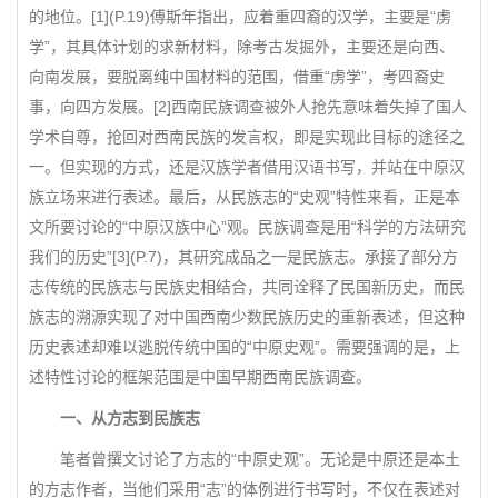
的地位。[1](P.19)傅斯年指出，应着重四裔的汉学，主要是“虏
学”，其具体计划的求新材料，除考古发掘外，主要还是向西、
向南发展，要脱离纯中国材料的范围，借重“虏学”，考四裔史
事，向四方发展。[2]西南民族调查被外人抢先意味着失掉了国人
学术自尊，抢回对西南民族的发言权，即是实现此目标的途径之
一。但实现的方式，还是汉族学者借用汉语书写，并站在中原汉
族立场来进行表述。最后，从民族志的“史观”特性来看，正是本
文所要讨论的“中原汉族中心”观。民族调查是用“科学的方法研究
我们的历史”[3](P.7)，其研究成品之一是民族志。承接了部分方
志传统的民族志与民族史相结合，共同诠释了民国新历史，而民
族志的溯源实现了对中国西南少数民族历史的重新表述，但这种
历史表述却难以逃脱传统中国的“中原史观”。需要强调的是，上
述特性讨论的框架范围是中国早期西南民族调查。
一、从方志到民族志
笔者曾撰文讨论了方志的“中原史观”。无论是中原还是本土
的方志作者，当他们采用“志”的体例进行书写时，不仅在表述对