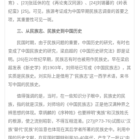
育》、[23]张廷休的在《再论夷汉同源》、[24]刘锡蕃的《岭表
纪蛮》[25]。可见，族源考证成为中国早期民族志调查的首要之
项，其重要性可见一斑。
三、从民族志、民族史到中国历史
民国时期，由于民族问题的重要，中国历史的研究，有时也
变成了中国民族史的研究，梁启超的《中国历史研究法》即是证
明。[26]在20世纪早期，民族志有时也被用作民族史。早在梁启
超发表《新史学》的1903年，刘师培已写成《中国民族志》，其
实质是民族史。刘实际上是借用了“民族志”这一西学术语，来书
写中国的民族史。
值得强调的是，当时，在一些知识分子眼中，民族史的民
族，指的就是汉族，刘师培的《中国民族志》正是他汉满种界之
辨思想的体现。章炳麟的《序种姓》也要辨明“夷族”和汉族姓氏
的根源，使之流别昭彰，不得互相混淆。[27](P.73-76)试图以“汉
族”替代“民族”的旨意也体现在其后学者所著的民族史中。利用中
国的历史文献，在民国时期特别是30-40年代，产生了一批以“中