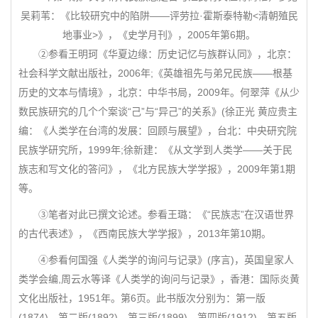
吴莉苇：《比较研究中的陷阱——评劳拉·霍斯泰特勒<清朝殖民
地事业>》，《史学月刊》，2005年第6期。
②参看王明珂《华夏边缘：历史记忆与族群认同》，北京：
社会科学文献出版社，2006年;《英雄祖先与弟兄民族——根基
历史的文本与情境》，北京：中华书局，2009年。何翠萍《从少
数民族研究的几个个案谈“己”与“异己”的关系》(徐正光 黄应贵主
编：《人类学在台湾的发展：回顾与展望》，台北：中央研究院
民族学研究所，1999年;徐新建：《从文学到人类学——关于民
族志和写文化的答问》，《北方民族大学学报》，2009年第1期
等。
③笔者对此已撰文论述。参看王璐：《“民族志”在汉语世界
的古代表述》，《西南民族大学学报》，2013年第10期。
④参看何国强《人类学的询问与记录》(序言)，英国皇家人
类学会编,周云水等译《人类学的询问与记录》，香港：国际炎黄
文化出版社，1951年。第6页。此书版次分别为：第一版
(1874)，第二版(1892)，第三版(1899)，第四版(1912)，第五版