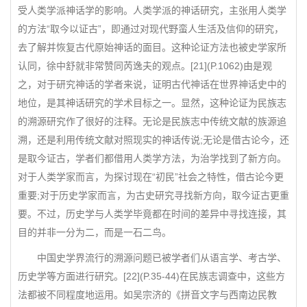
受人类学派神话学的影响。人类学派的神话研究，主张用人类学
的方法“取今以证古”，即通过对现代野蛮人生活及信仰的研究，
去了解并恢复古代原始神话的面目。这种论证方法也被史学家所
认同，徐中舒就非常赞同芮逸夫的观点。[21](P.1062)由是观
之，对于研究神话的学者来说，证明古代神话在世界神话史中的
地位，是其神话研究的学术目标之一。显然，这种论证为民族志
的溯源研究作了很好的注释。无论是民族志中传统文献的族源追
溯，还是利用传统文献对照现实的神话传说;无论是借古论今，还
是取今证古，学者们都借用人类学方法，为治学找到了新方向。
对于人类学家而言，为探讨现在“初民”社会之特性，借古论今更
重要;对于历史学家而言，为古史研究寻找新方向，取今证古更重
要。不过，历史学与人类学毕竟都在时间的差异中寻找连接，其
目的并非一分为二，而是一石二鸟。
中国史学界流行的溯源问题已被学者们从语言学、考古学、
历史学等方面进行研究。[22](P.35-44)在民族志调查中，这些方
法都被不同程度地运用。如吴宗济的《拼音文字与西南边民教