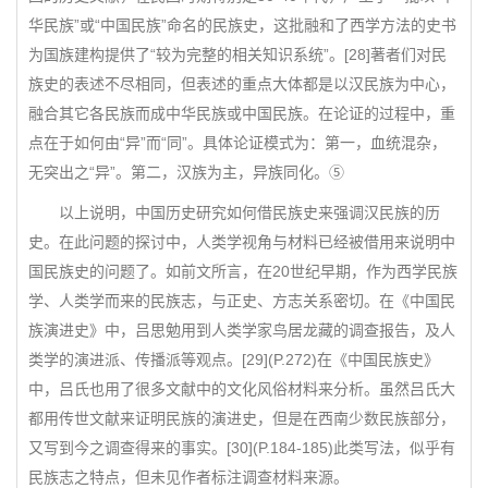
华民族”或“中国民族”命名的民族史，这批融和了西学方法的史书
为国族建构提供了“较为完整的相关知识系统”。[28]著者们对民
族史的表述不尽相同，但表述的重点大体都是以汉民族为中心，
融合其它各民族而成中华民族或中国民族。在论证的过程中，重
点在于如何由“异”而“同”。具体论证模式为：第一，血统混杂，
无突出之“异”。第二，汉族为主，异族同化。⑤
以上说明，中国历史研究如何借民族史来强调汉民族的历
史。在此问题的探讨中，人类学视角与材料已经被借用来说明中
国民族史的问题了。如前文所言，在20世纪早期，作为西学民族
学、人类学而来的民族志，与正史、方志关系密切。在《中国民
族演进史》中，吕思勉用到人类学家鸟居龙藏的调查报告，及人
类学的演进派、传播派等观点。[29](P.272)在《中国民族史》
中，吕氏也用了很多文献中的文化风俗材料来分析。虽然吕氏大
都用传世文献来证明民族的演进史，但是在西南少数民族部分，
又写到今之调查得来的事实。[30](P.184-185)此类写法，似乎有
民族志之特点，但未见作者标注调查材料来源。