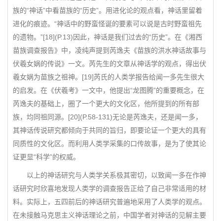
族的“神话”中看苗族的“历史”。用进化论的观点看，神话里留着
进化的痕迹。“神话中的野蛮怪诞的要素可以说是古时野蛮祖先
的遗物。”[18](P.13)因此，神话是我们过去的“历史”。在《湘西
苗族调查报告》中，凌纯声提到芮逸夫《苗族的洪水神话故事与
伏羲女娲的传说》一文。芮先生的文章从神话学的观点，得出伏
羲女娲为苗族之祖神。[19]芮氏的人类学报告给闻一多先生很大
的启发。在《伏羲考》一文中，他提出“龙图腾”的重要概念，在
芮逸夫的基础上，圈了一个更大的文化区，他所提到的所有部
族，均同祖同源。[20](P.58-131)无论是芮逸夫，还是闻一多，
其神话传说研究都倾向于共同的旨归，即要论证一个更大的具有
同质性的文化区。而利用人类学采集的口传故事，是为了使其论
证更显“科学”的权威。
以上的神话研究与人类学关系极其密切，以致闻一多在作神
话研究时欣喜地发现人类学的调查报告正给了自己非常适用的材
料。实际上，五四前后的神话研究普遍地采用了人类学的观点。
在未接触马克思主义神话理论之前，中国学者对神话的见解主要