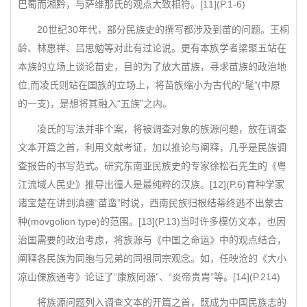
巴蜀而湘黔，与萨维那氏的观点大致相符。[11](P.1-6)
20世纪30年代，部分民族史的撰写都涉及到苗的问题。王桐
龄、林惠祥、吕思勉等对此有过论说。更有本族学者梁聚五站在
本族的立场上谈论苗史，目的为了放大苗族，寻求苗族的政治地
位;而凌氏则站在国族的立场上，将苗族缩小为古代的“髦”(中原
的一支)，是想将其融入“五族”之内。
凌氏的写法并非个案，将被调查对象的族源问题，放在调查
文本开篇之首，利用文献考证，加以推论与阐释，几乎是民族调
查报告的书写范式。研究东南亚民族史的专家徐松石先生的《粤
江流域人民史》推导出徸人是最纯粹的汉族。[12](P.6)育种学家
诸宝楚在讲到滇疆“苗蛮”时说，西南民族归根结蒂终逃不出蒙古
种(movgolion type)的范围。[13](P.13)当时许多模仿文本，也因
治国需要的政治考虑，将族源与《中国之命运》中的观点结合，
阐释各民族为同胞与兄弟的同祖同宗观念。如，任映沧的《大小
凉山倮族通考》论证了“康族同源”、“炎帝贵胄”等。[14](P.214)
将族源问题列入调查文本的开篇之首，既成为中国民族志的