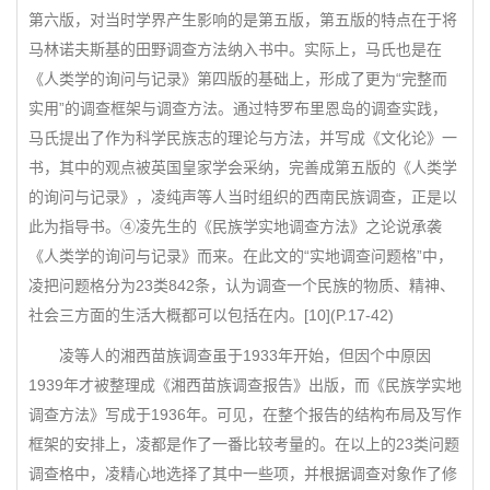
第六版，对当时学界产生影响的是第五版，第五版的特点在于将
马林诺夫斯基的田野调查方法纳入书中。实际上，马氏也是在
《人类学的询问与记录》第四版的基础上，形成了更为“完整而
实用”的调查框架与调查方法。通过特罗布里恩岛的调查实践，
马氏提出了作为科学民族志的理论与方法，并写成《文化论》一
书，其中的观点被英国皇家学会采纳，完善成第五版的《人类学
的询问与记录》，凌纯声等人当时组织的西南民族调查，正是以
此为指导书。④凌先生的《民族学实地调查方法》之论说承袭
《人类学的询问与记录》而来。在此文的“实地调查问题格”中，
凌把问题格分为23类842条，认为调查一个民族的物质、精神、
社会三方面的生活大概都可以包括在内。[10](P.17-42)
凌等人的湘西苗族调查虽于1933年开始，但因个中原因
1939年才被整理成《湘西苗族调查报告》出版，而《民族学实地
调查方法》写成于1936年。可见，在整个报告的结构布局及写作
框架的安排上，凌都是作了一番比较考量的。在以上的23类问题
调查格中，凌精心地选择了其中一些项，并根据调查对象作了修