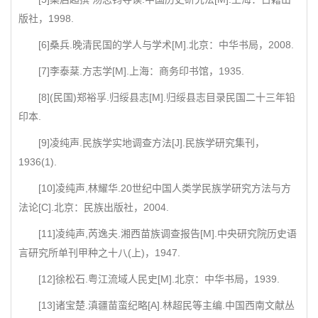
版社，1998.
[6]桑兵.晚清民国的学人与学术[M].北京：中华书局，2008.
[7]李泰棻.方志学[M].上海：商务印书馆，1935.
[8](民国)郑裕孚.归绥县志[M].归绥县志目录民国二十三年铅
印本.
[9]凌纯声.民族学实地调查方法[J].民族学研究集刊，
1936(1).
[10]凌纯声,林耀华.20世纪中国人类学民族学研究方法与方
法论[C].北京：民族出版社，2004.
[11]凌纯声,芮逸夫.湘西苗族调查报告[M].中央研究院历史语
言研究所单刊甲种之十八(上)，1947.
[12]徐松石.粤江流域人民史[M].北京：中华书局，1939.
[13]诸宝楚.滇疆苗蛮纪略[A].林超民等主编.中国西南文献丛