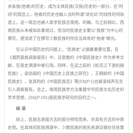
余各族(他者)的历史，成为主体民族(汉族)历史的一部分。在“时
间”的观念上，他者的历史也融入当时所谓“进化论”的线性时间轨
道上，这一观念也被人类学民族志借用。的确，与之前相比，西
南民族从未被如此重视过，但当时民族史主要以“我族”为中心的
撰写，便消退了在撰写少数民族时所应当具有的“他者”眼光。
在认识中国历史的问题上，“民族史”占据着重要位置。在
《湘西苗族调查报告》中，吕思勉的《中国民族史》作为参考文
献，在苗史溯源中被引用。同样，在这之前的《松花江下游的赫
哲族》，梁启超的《中国历史上民族之研究》，王桐龄的《中国
民族史》，张其昀的《中国民族志》等[33](P.1)也被凌纯声先生
引入调查报告。总之，借用民族学方法重建中华民族文化历史的
学术思想，[34](P.191)是民族学研究的目的之一。
结 语
综上，民族志承接方志的部分特性而来，并具有方志的中原
史观。在具体的民族溯源中，少数民族的祖先来源证据往往依靠