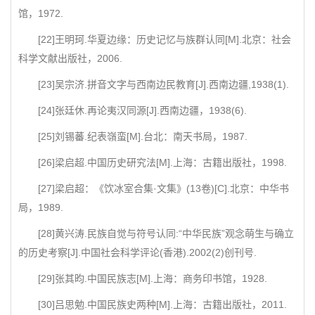
馆，1972.
[22]王明珂.华夏边缘：历史记忆与族群认同[M].北京：社会
科学文献出版社，2006.
[23]吴宗济.拼音文字与西南边民教育[J].西南边疆,1938(1).
[24]张廷休.再论夷汉同源[J].西南边疆，1938(6).
[25]刘锡蕃.纪表嶺蛮[M].台北：南天书局，1987.
[26]梁启超.中国历史研究法[M].上海：古籍出版社，1998.
[27]梁启超：《饮冰室合集·文集》(13卷)[C].北京：中华书
局，1989.
[28]黄兴涛.民族自觉与符号认同:“中华民族”观念萌生与确立
的历史考察[J].中国社会科学评论(香港).2002(2)创刊号.
[29]张其昀.中国民族志[M].上海：商务印书馆，1928.
[30]吕思勉.中国民族史两种[M].上海：古籍出版社，2011.