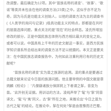
改调整，最后确定为12项。其中“苗族名称的递变”、“故事”、“歌
谣”等类并未包含在他的调查方法(23类)之中。这似乎亦不足为
奇，因为马氏是功能主义创始人，以他的调查方法为主的调查书
(《人类学的询问与记录》)极具功能主义的特点，即都是在共时
的层面选择问题，重点关注的是“现在”的社会样态。凌氏所增加
修改的部分，正是中国民族志体例与西方相比最大的变化之处。
或者可以说，中国具有上千年的历史文献这一事实，是西方民族
学知识谱系所总结出来的调查方法不足以统摄的。本文正是要关
注：在中国民族志调查报告中，为何如此注重利用已有的历史文
献呢?
“苗族名称的递变”实为苗之族源的追溯。凌的重点是要通过
古籍文献来论证今日苗的族源问题。他主要举例的中国文献是章
炳麟《检论》：“凡俚繇诸族分保牂牁上下者谓之髳，音变为
苗。”此外别无证据。用训诂的方法，凌纯声举了“髦”与“髳”同音
译文，“髦”与“夷”同义，古“髳”所在之地，来推论出“今日之苗为
古代之髦”的结论。在推论中，髳在何处?髳是由晋豫而迁巴蜀，