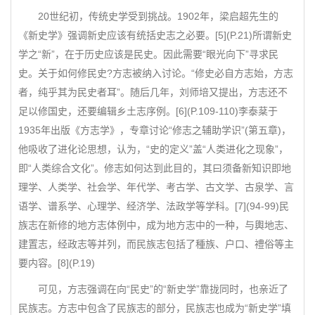
20世纪初，传统史学受到挑战。1902年，梁启超先生的
《新史学》强调新史应该有统括史志之必要。[5](P.21)所谓新史
学之“新”，在于历史应该是民史。因此需要“眼光向下”寻求民
史。关于如何修民史?方志被纳入讨论。“修史必自方志始，方志
者，纯乎其为民史者耳”。随后几年，刘师培又提出，方志还不
足以修国史，还要编辑乡土志序例。[6](P.109-110)李泰棻于
1935年出版《方志学》，专章讨论“修志之辅助学识”(第五章)，
他吸收了进化论思想，认为，“史的定义”盖“人类进化之现象”，
即“人类综合文化”。修志如何达到此目的，其曰须备新知识即地
理学、人类学、社会学、年代学、考古学、古文学、古泉学、言
语学、谱系学、心理学、经济学、法政学等学科。[7](94-99)民
族志在新修的地方志体例中，成为地方志中的一种，与輿地志、
建置志，经政志等并列，而民族志包括了種族、户口、禮俗等主
要内容。[8](P.19)
可见，方志强调在向“民史”的“新史学”靠拢同时，也亲近了
民族志。方志中包含了民族志的部分，民族志也成为“新史学”填