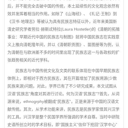
后，并不能完全击破中国的传统，本土延续性的文化观念依然有
效并发挥着相当的作用。如除了《山海经》、《礼记·王制》到
《汉书·地理志》等被认为具有民族志特征以外，近年来美国新
清史研究学者劳拉·赫斯忒特拉(Laura Hostetler)的《清朝的拓殖
事业：早期近代中国的民族志与制图》就将中国民族志在实践意
义上推向清乾隆年间，并以《清朝职贡图》、苗图册等为例，认
为清朝在与欧洲差不多的时间里出现了民族志这一与各政权的扩
张趋势相关的近代学科。
民族志与中国传统文化及文类的联系体现在中国早期民族志
体例上，即相对于西方民族志，其在开篇增加了民族溯源(少数
民族来源)问题。对此，学界已有了不少研究成果，本文试图从
汉语“民族志”角度对其进行讨论。何为汉语“民族志”?首先，从词
源来说，ethnogrphy被翻成“民族志”，正是来源于中国的汉语文
献传统。其次，从学术功能来讲，民族志是民族学家借其兴汉学
的工具。兴汉学是整个民国学界所强调的学术自尊。当时中研院
史语所创立时的学术目标，即“国族主义”信仰下抢回“汉学中心”