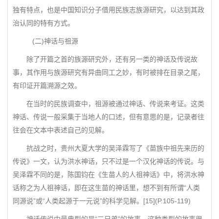
独有特点，也是中国知识分子借用民族志族源研究，以达到其政
治认同的特有方式。
(二)神话与祖源
除了开篇之首的族源研究外，还有另一类的神话及传说故
事，其作用与族源研究有异曲同工之妙，有时被排在目录之尾，
有印证开篇溯源之效。
在当时的民族调查中，祖源被通过神话、传说来考证。这类
神话、传说一般采集于当地人的口述，但有意思的是，记录者往
往会在文本中表述自己的见解。
抗战之时，贵州大夏大学的吴泽霖写了《苗族中祖先来历的
传说》一文，认为洪水神话，只不过是一个汉化神话的传说。与
吴泽霖不同的是，陈国钧在《生苗人的人祖神话》中，将洪水神
话称之为人祖神话，即在这生苗的神话里，想不到有所谓“人类
同源说”或“人类起源于一元说”的科学见解。[15](P.105-119)