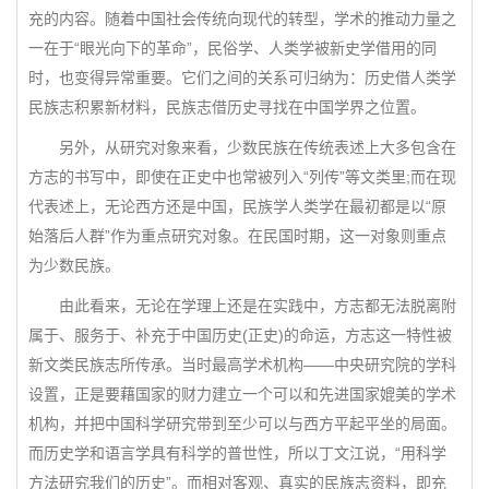
充的内容。随着中国社会传统向现代的转型，学术的推动力量之
一在于“眼光向下的革命”，民俗学、人类学被新史学借用的同
时，也变得异常重要。它们之间的关系可归纳为：历史借人类学
民族志积累新材料，民族志借历史寻找在中国学界之位置。
另外，从研究对象来看，少数民族在传统表述上大多包含在
方志的书写中，即使在正史中也常被列入“列传”等文类里;而在现
代表述上，无论西方还是中国，民族学人类学在最初都是以“原
始落后人群”作为重点研究对象。在民国时期，这一对象则重点
为少数民族。
由此看来，无论在学理上还是在实践中，方志都无法脱离附
属于、服务于、补充于中国历史(正史)的命运，方志这一特性被
新文类民族志所传承。当时最高学术机构——中央研究院的学科
设置，正是要藉国家的财力建立一个可以和先进国家媲美的学术
机构，并把中国科学研究带到至少可以与西方平起平坐的局面。
而历史学和语言学具有科学的普世性，所以丁文江说，“用科学
方法研究我们的历史”。而相对客观、真实的民族志资料，即充