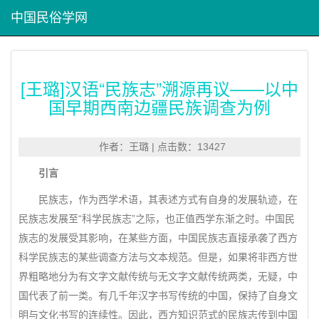
中国民俗学网
[王璐]汉语“民族志”溯源再议——以中
国早期西南边疆民族调查为例
作者：王璐 | 点击数：13427
引言
民族志，作为西学术语，其表述方式有自身的发展轨迹，在
民族志发展至“科学民族志”之际，也正值西学东渐之时。中国民
族志的发展受其影响，在某些方面，中国民族志直接承袭了西方
科学民族志的某些调查方法与文本规范。但是，如果将非西方世
界粗略地分为有文字文献传统与无文字文献传统两类，无疑，中
国代表了前一类。有几千年汉字书写传统的中国，保持了自身文
明与文化书写的连续性。因此，西方知识范式的民族志传到中国