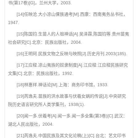
书(第17卷)[G]，兰州大学，2003.
[14]任映沧.大小凉山倮族通考[M].西康：西南夷务丛书社，
1947.
[15]陈国钧.生苗人的人祖神话[A].吴泽霖,陈国钧等.贵州苗夷
社会研究[C].北京：民族出版社，2004.
[16]王明珂.民族文物之反映与映照[J].历史月刊.2003(185).
[17]江应樑.凉山夷族的奴隶制度[A].江应樑.江应樑民族研究
文集[C].北京：民族出版社，1992.
[18]林惠祥.神话论[M].上海：商务印书馆，1933.
[19]芮逸夫.苗族的洪水故事与伏羲女娲的传说[J].中央研究
院历史语言研究所人类学集刊，1938(1).
[20]闻一多.伏羲考[A].闻一多.闻一多全集(第3卷)[C].武汉：
湖北人民出版社，2004.
[21]芮逸夫.中国民族及其文化论稿(上)[C].台北：艺文印书