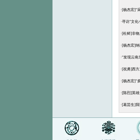
·
[杨杰宏]
·
寻访“文化
·
[杜鲜]非
·
[杨杰宏]
·
“发现云南
·
[祝勇]西
·
[杨杰宏]
·
[陈烈]英
·
[葛芸生]