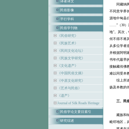
译著译文
同藏纳
民俗影像
不同意学界
源地中甸县
平行学科
……”（30
民俗学刊物
地”。其次
《民俗研究》
何不得不将
《民族艺术》
从多位学者
《民间文化论坛》
并根据阿明
《民族文学研究》
书年代最早
《文化遗产》
接触藏传佛
《中国民俗文摘》
难以同受本
综上所
《中原文化研究》
扬及本教的
《艺术与民俗》
《遗产》
三、民
Journal of Silk Roads Heritage
民俗学论文要目索引
藏族和
研究综述
毗邻地区，
笔者在