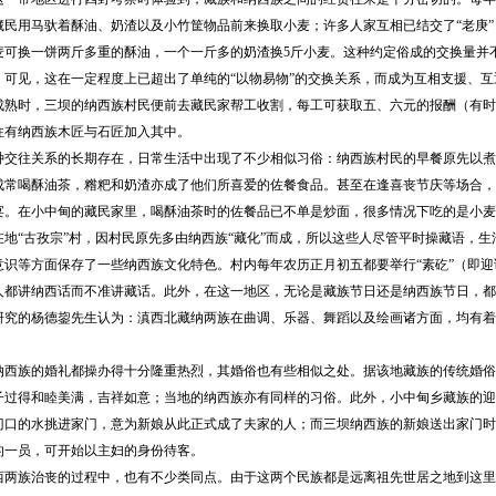
藏民用马驮着酥油、奶渣以及小竹筐物品前来换取小麦；许多人家互相已结交了“老庚
小麦可换一饼两斤多重的酥油，一个一斤多的奶渣换5斤小麦。这种约定俗成的交换量并
。可见，这在一定程度上已超出了单纯的“以物易物”的交换关系，而成为互相支援、
成熟时，三坝的纳西族村民便前去藏民家帮工收割，每工可获取五、六元的报酬（有时
往有纳西族木匠与石匠加入其中。
种交往关系的长期存在，日常生活中出现了不少相似习俗：纳西族村民的早餐原先以煮
成常喝酥油茶，糌粑和奶渣亦成了他们所喜爱的佐餐食品。甚至在逢喜丧节庆等场合，
宴。在小中甸的藏民家里，喝酥油茶时的佐餐品已不单是炒面，很多情况下吃的是小麦
在地“古孜宗”村，因村民原先多由纳西族“藏化”而成，所以这些人尽管平时操藏语，
意识等方面保存了一些纳西族文化特色。村内每年农历正月初五都要举行“素矻”（即迎
人都讲纳西话而不准讲藏话。此外，在这一地区，无论是藏族节日还是纳西族节日，都
研究的杨德鋆先生认为：滇西北藏纳两族在曲调、乐器、舞蹈以及绘画诸方面，均有着
纳西族的婚礼都操办得十分隆重热烈，其婚俗也有些相似之处。据该地藏族的传统婚俗
子过得和睦美满，吉祥如意；当地的纳西族亦有同样的习俗。此外，小中甸乡藏族的迎
门口的水挑进家门，意为新娘从此正式成了夫家的人；而三坝纳西族的新娘送出家门时
的一员，可开始以主妇的身份待客。
西两族治丧的过程中，也有不少类同点。由于这两个民族都是远离祖先世居之地到这里