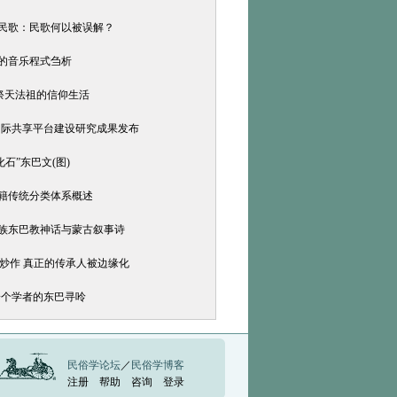
的民歌：民歌何以被误解？
诗的音乐程式刍析
祭天法祖的信仰生活
国际共享平台建设研究成果发布
石”东巴文(图)
古籍传统分类体系概述
西族东巴教神话与蒙古叙事诗
被炒作 真正的传承人被边缘化
一个学者的东巴寻呤
民俗学论坛
／
民俗学博客
注册
帮助
咨询
登录