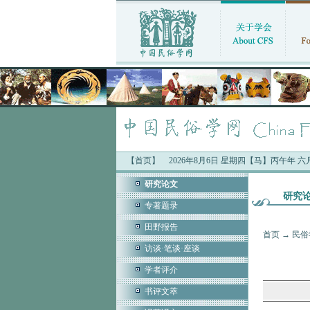
【首页】
2026年8月6日 星期四【马】丙午年 
研究论文
研究
专著题录
田野报告
首页
→
民俗
访谈·笔谈·座谈
学者评介
书评文萃