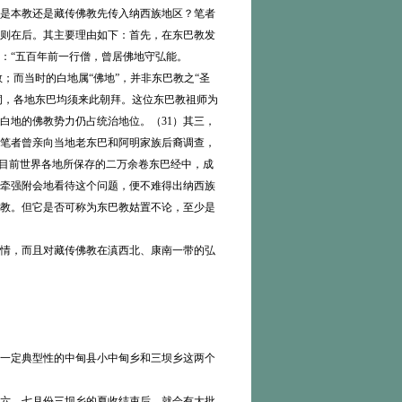
是本教还是藏传佛教先传入纳西族地区？笔者
则在后。其主要理由如下：首先，在东巴教发
碑：“五百年前一行僧，曾居佛地守弘能。
教；而当时的白地属“佛地”，并非东巴教之“圣
洞，各地东巴均须来此朝拜。这位东巴教祖师为
白地的佛教势力仍占统治地位。（31）其三，
）笔者曾亲向当地老东巴和阿明家族后裔调查，
在目前世界各地所保存的二万余卷东巴经中，成
非牵强附会地看待这个问题，便不难得出纳西族
教。但它是否可称为东巴教姑置不论，至少是
情，而且对藏传佛教在滇西北、康南一带的弘
一定典型性的中甸县小中甸乡和三坝乡这两个
六、七月份三坝乡的夏收结束后，就会有大批