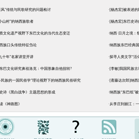
“采风”传统与民歌研究的问题检讨
·
[杨杰宏]被表述
小山村”的纳西族歌者
·
[杨杰宏]东巴史
物质文化遗产视野下东巴文化的当代生态变迁
·
纳西·日月之境：
纳西族口头传统特征刍论
·
纳西族东巴经典
九十年”名家讲堂开讲
·
探寻人类文字“活化
方东巴文化研究鼻祖洛克：中国形象自他扭转?
·
[李敏]我国民族
“多民族的一国民俗学”理论视野下的纳西族民俗研究
·
[斋藤达次郎]纳
雄史诗《黑白战争》主题思想的形成
·
纳西族“东巴纸”
我读《神路图》
·
从李庄到丽江：