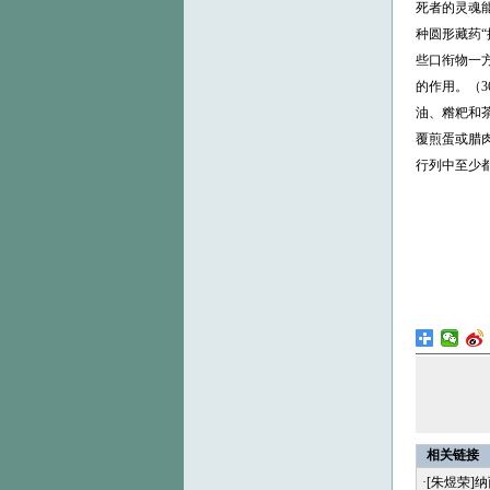
死者的灵魂
种圆形藏药“
些口衔物一
的作用。（
油、糌粑和茶
覆煎蛋或腊
行列中至少
相关链接
·
[朱煜荣]