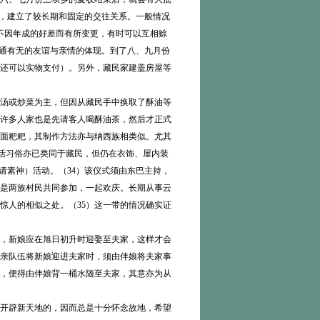
”，建立了较长期和固定的交往关系。一般情况
不因年成的好差而有所变更，有时可以互相赊
互通有无的友谊与亲情的体现。到了八、九月份
还可以实物支付）。另外，藏民家建盖房屋等
汤或炒菜为主，但因从藏民手中换取了酥油等
许多人家也是先请客人喝酥油茶，然后才正式
面粑粑，其制作方法亦与纳西族相类似。尤其
生活习俗亦已类同于藏民，但仍在衣饰、屋内装
请素神）活动。（34）该仪式须由东巴主持，
是两族村民共同参加，一起欢庆。长期从事云
惊人的相似之处。（35）这一带的情况确实证
，新娘应在旭日初升时迎娶至夫家，这样才会
亲队伍将新娘迎进夫家时，须由伴娘将夫家事
，便得由伴娘背一桶水随至夫家，其意亦为从
开辟新天地的，因而总是十分怀念故地，希望