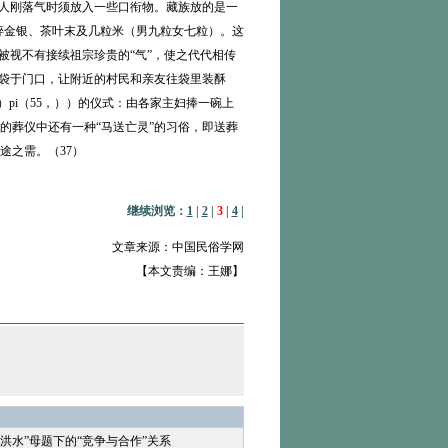
在人刚落气时须放入一些口衔物。藏族放的是一
少许碎金银、茶叶末及几粒米（男九粒女七粒）。这
被视不有接续祖宗珍贵的“气”，使之代代相传
麻袋于门口，让附近的村民和亲友往袋里装酥
）pi（55，））的仪式：由各家主妇捧一碗上
的葬仪中还有一种“马送亡灵”的习俗，即送葬
途之需。（37）
继续浏览：
1
|
2
|
3
|
4
|
文章来源：中国民俗学网
【本文责编：王娜】
与“洪水”母题下的“竞争与合作”关系