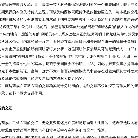
两族宗教交融以及滇西北、康南一带各教传播情况密要相关的一个重要问题，即：究竟
长期流行的本教先行传入之说，而认为纳西族同藏传佛教的接触应在先，与本教的交往
白地的白水台畔，有纳西族土司木高于明朝嘉靖甲寅年（公元1554年）题刻的摩崖诗
）这说明了早在公元11世纪前后，就已有该诗落款处题的号称“释哩达多”的僧人在此传
，中甸白地有一远近闻名的“阿明乃科”，系东巴教真正的祖师阿明什罗藏经与修行的灵
其从藏区偷运回的本经藏于洞穴，并只能在暗地里修行和传教呢？唯一的解释便是当时
迄今为止所搜集到的所有阿明家谱来分析，这位阿明什罗最早只可能是清代人。（32
家人珍藏的“阿明展兰”（板铃）等圣物的制作年代推断，亦不可能早于清代。其四，
的一册为清康熙七年的写本，现藏于美国国会图书馆。（33）因此，只要实事求是而
教先于本教的结论。当然，这并不意味着否认纳西族先民中曾存在过较为原初古朴之宗
教及藏传佛教影响，经过改造后的东巴教相提并论的。
述，藏纳两族在宗教方面的交融确实是十分明显的，这种交融不仅加深了两族人民的亲
传承，都起了巨大促进作用。
俗的交汇
纳西族在民俗方面的交汇，无论其深度还是广度都是颇为引人注目的。笔者仅选取具有
从微观角度对这两个民族当今日常生活中存在的交汇情况作一简述。
这一带地区进行四野考察时体验到，藏族和纳西族之间的经贸往来是十分密切的。每年