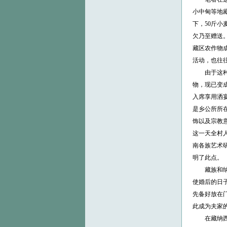
小中甸等地
下，50斤
欠乃至赠送
藏区农作物
活动，也往
由于这
物，现已变
入席享用洒
是乡公所所
饰以及宗教
这一天全村
南各族艺术
明了此点。
藏族和
使婚后的日
先备好放在
此成为夫家
在藏纳