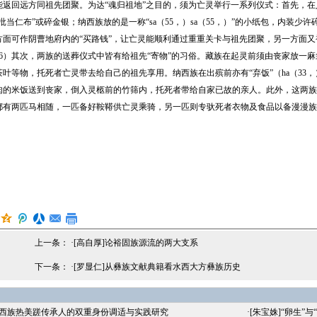
能返回远方同祖先团聚。为达“魂归祖地”之目的，须为亡灵举行一系列仪式：首先，
批当仁布”或碎金银；纳西族放的是一称“sa（55，）sa（55，）”的小纸包，内装
方面可作阴曹地府内的“买路钱”，让亡灵能顺利通过重重关卡与祖先团聚，另一方面又
36）其次，两族的送葬仪式中皆有给祖先“寄物”的习俗。藏族在起灵前须由丧家放一
叶等物，托死者亡灵带去给自己的祖先享用。纳西族在出殡前亦有“弃饭”（ha（33，
肉的米饭送到丧家，倒入灵柩前的竹筛内，托死者带给自家已故的亲人。此外，这两族
都有两匹马相随，一匹备好鞍鞯供亡灵乘骑，另一匹则专驮死者衣物及食品以备漫漫族
上一条： ·
[高自厚]论裕固族源流的两大支系
下一条： ·
[罗显仁]从彝族文献典籍看水西大方彝族历史
纳西族热美蹉传承人的双重身份调适与实践研究
·
[朱宝姝]“卵生”