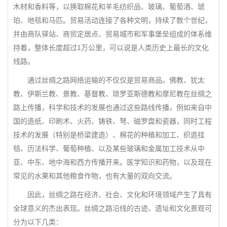
木材和香料等，以换取棉花和羊毛纺织品、玻璃、葡萄酒、琥
珀、地毯和马匹。贸易活动连接了各种文明，持续了数个世纪，
并由商队驿站、商贸定居点、贸易城市和军事堡垒组成的体系维
持着，整体长度超过1万公里，可以说是人类历史上最长的文化
线路。
通过丝绸之路网络运输的不仅仅是贸易商品。佛教、犹太
教、伊斯兰教、景教、基督教、琐罗亚斯德教和摩尼教在丝绸之
路上传播，科学和技术的发展也通过这些路线传播，例如来自中
国的造纸、印刷术、火药、铸铁、弩、磁罗盘和瓷器，同时工程
技术的发展（特别是桥梁建造）、棉花的种植和加工、织造挂
毯、历法科学、葡萄种植、以及某些玻璃和金属加工技术从中
亚、中东、地中海和西方传播开来。医学知识和药物，以及现在
常见的水果和其他粮食作物，也有大量的双向交流。
因此，丝绸之路在经济、社会、文化和环境领域产生了具有
全球意义的杰出表现。丝绸之路沿线的古迹、遗址和文化景观可
分为以下几类：