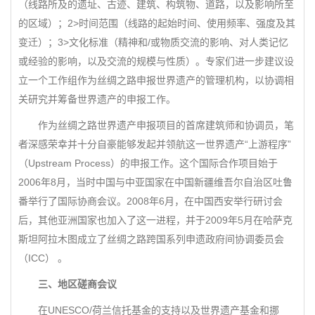
（线路所及的遗址、古迹、建筑、构筑物、道路，以及影响所至
的区域）；2>时间范围（线路的起始时间、使用频率、强度及其
变迁）；3>文化标准（精神和/或物质交流的影响、对人类记忆
或经验的影响，以及交流的规模与性质）。专家们进一步建议设
立一个工作组作为丝绸之路申报世界遗产的管理机构，以协调相
关研究并筹备世界遗产的申报工作。
作为丝绸之路世界遗产申报项目的首席建筑师和协调员，笔
者深感荣幸并十分自豪能够发起并领航这一世界遗产“上游程序”
（Upstream Process）的申报工作。这个国际合作项目始于
2006年8月，当时中国与中亚国家在中国新疆维吾尔自治区吐鲁
番举行了国际协商会议。2008年6月，在中国西安举行研讨会
后，其他亚洲国家也加入了这一进程，并于2009年5月在哈萨克
斯坦阿拉木图成立了丝绸之路跨国系列申遗政府间协调委员会
（ICC） 。
三、地区磋商会议
在UNESCO/荷兰信托基金的支持以及世界遗产基金和挪