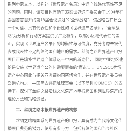
系列申遗文本，以弥补《世界遗产名录》中遗产线路代表性不足
的问题。同时，该项目也有助于落实世界遗产委员会于1994年在
泰国普吉召开的第18届会议通过的“全球战略”，该战略旨在建立
一个可信、具有代表性和平衡性的《世界遗产名录》。“全球战
略”为分析和行动方案提供了广泛框架，以缩小区域代表性的差
距，实现《世界遗产名录》的均衡性与可信度，充分考虑未被代
表或代表性不足的缔约国和地区的需求。丝绸之路世界遗产申报
项目正是填补世界遗产体系这一空白的新途径， 同时中亚地区也
恰是实施《世界遗产公约》需要覆盖的“盲点”。。UNESCO世界
遗产中心因此与相关亚洲缔约国密切合作，并在世界遗产委员会
咨询机构之一—国际古迹遗址理事会（以下简称ICOMOS）的支
持下，探讨了丝绸之路沿线文化遗产地申报跨国系列世界遗产的
理论方法和策略途径。
二、丝绸之路申报世界遗产的构想
丝绸之路跨国系列世界遗产的申报，具有成为当代跨文化传
播项目典范的潜力，使所有参与方—包括各缔约国和当今社区—