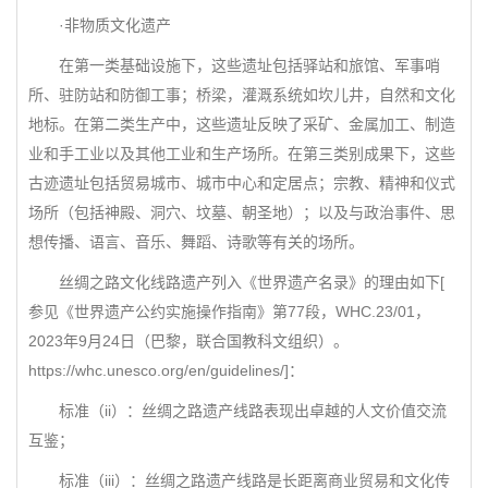
·非物质文化遗产
在第一类基础设施下，这些遗址包括驿站和旅馆、军事哨
所、驻防站和防御工事；桥梁，灌溉系统如坎儿井，自然和文化
地标。在第二类生产中，这些遗址反映了采矿、金属加工、制造
业和手工业以及其他工业和生产场所。在第三类别成果下，这些
古迹遗址包括贸易城市、城市中心和定居点；宗教、精神和仪式
场所（包括神殿、洞穴、坟墓、朝圣地）；以及与政治事件、思
想传播、语言、音乐、舞蹈、诗歌等有关的场所。
丝绸之路文化线路遗产列入《世界遗产名录》的理由如下[
参见《世界遗产公约实施操作指南》第77段，WHC.23/01，
2023年9月24日（巴黎，联合国教科文组织）。
https://whc.unesco.org/en/guidelines/]：
标准（ii）：丝绸之路遗产线路表现出卓越的人文价值交流
互鉴；
标准（iii）：丝绸之路遗产线路是长距离商业贸易和文化传