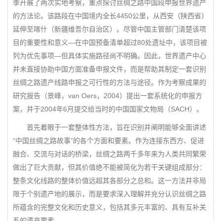
季开展了两次实地考察，重点探讨丝绸之路中国段申报世界遗产
的方法论。该路段在中国境内全长4450公里，从西安（陕西省）
延伸至喀什（新疆维吾尔自治区）。尽管中国主管部门清楚该项
目的重要性和意义—在中国预备清单超过80处遗址中，该项目被
列为优先事项—但具体实施路径尚不明确。因此，世界遗产中心
并未直接协助中国方面准备申报文件，而是帮助其制定一套识别
丝绸之路遗产线路申报之可行性的方法与途径。作为考察成果的
研究报告（景峰，van Oers，2004）提出一套系统化的申报方
案，并于2004年6月提交给当时的中国国家文物局（SACH）。
首先着眼于一套整体性方法，旨在识别并阐明能够全面讲述
“中国丝绸之路故事”的各个方面和要素。作为连接东西方、促进
融合、交流与对话的桥梁，丝绸之路两千多年来为人类共同繁荣
做出了巨大贡献，但其价值绝不能被简化为若干关键组成部分：
整条文化线路的整体价值远超其各部分之总和。这一方法并非局
限于个别遗产地的展示，而是要求深入理解并充分认识丝绸之路
所蕴含的完整文化和历史意义，包括其多元丰富的、具有互补关
系的遗产要素。