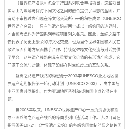
《世界遗产名录》包含了跨国系列联合申报项目，这些项目
实际上为理解与探讨不同文化之间的融合提供了理想的蓝图，并
有助于审视过去和现在跨文化交流所带来的积极成果（UNESCO
世界遗产名录）。只有当遗产跨越两个或以上缔约国的边界时，
才会被考虑作为跨国系列申报项目列入名录。因此，丝绸之路不
仅代表了历史上繁荣的跨文化交流，也为当今世界各国和人民在
政治层面和地方层面携手合作、持续促进跨文化交流与对话提供
了平台。这些遗产线路由具有重要文化价值的有形遗产构成，它
们源于交流与对话，体现了沿线在时空维度上的互动关系。
丝绸之路遗产线路的构想源于2003年UNESCO亚太地区世
界遗产定期报告第一轮行动计划（UNESCO 2003），由中国与
中亚国家共同提出，作为亚洲地区系列和/或跨国申遗的潜在主
题。
自2003年以来，UNESCO世界遗产中心一直负责协调和指
导亚洲丝绸之路遗产线路的跨国系列申遗活动工作。该项目旨在
指导签署1972年《世界遗产公约》的各缔约国编制丝绸之路跨国