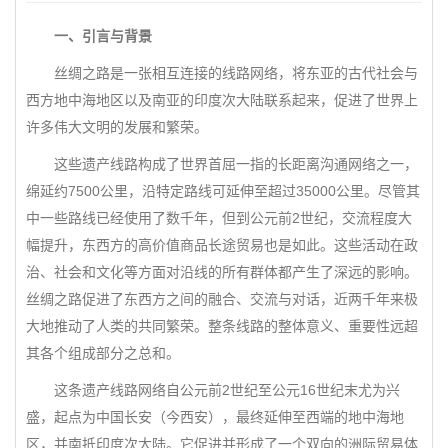
一、引言与背景
丝绸之路是一张相互连接的线路网络，将东亚的古代社会与
西方地中海地区以及南亚的印度次大陆联系起来，促进了世界上
许多伟大文明的发展和繁荣。
这些遗产线路构成了世界首屈一指的长距离沟通网络之一，
绵延约7500公里，沿特定路线可延伸至超过35000公里。尽管其
中一些路线已经使用了数千年，但到公元前2世纪，交流程度大
幅提升，东西方的高价值商品长途贸易也是如此。这些活动在政
治、社会和文化等方面对沿线的所有群体都产生了深远的影响。
丝绸之路促进了东西方之间的融合、交流与对话，近两千年来极
大地推动了人类的共同繁荣。整条线路的整体意义、重要性远超
其各个组成部分之总和。
这条遗产线路网络自公元前2世纪至公元16世纪末尤为兴
盛，起点为中国长安（今西安），最终延伸至西端的地中海地
区，并南抵印度次大陆。它促进并形成了一个双向的洲际贸易体