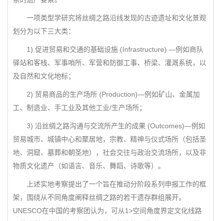
一项类型学研究将丝绸之路沿线发现的古迹遗址和文化景观
划分为以下三大类：
1) 促进贸易和交通的基础设施 (Infrastructure) —例如商队
驿站和客栈、军事哨所、军营和防御工事、桥梁、灌溉系统，以
及自然和文化地标；
2) 贸易商品的生产场所 (Production)—例如矿山、金属加
工、制造业、手工业及其他工业/生产场所；
3) 沿丝绸之路沟通与交流所产生的成果 (Outcomes)—例如
贸易城市、城镇中心和聚居地，宗教、精神与仪式场所（包括圣
地、洞窟、墓葬和朝圣地），社会交往与政治交流场所，以及非
物质文化遗产（如语言、音乐、舞蹈、诗歌等）。
上述实地考察提出了一个旨在推动分阶段系列申报工作的框
架，围绕从不同角度阐释丝绸之路的若干遗存群组展开。
UNESCO在中国的考察团认为，可从1>空间角度界定文化线路