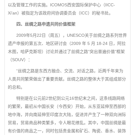
以及管理工作的实施。ICOMOS西安国际保护中心（IICC-
Xi'an）被指定为该政府间协调委员会（ICC）的秘书处。
四、丝绸之路申遗共同价值框架
2009年5月22日（周五），UNESCO关于丝绸之路系列世界
遗产申报的第五次、地区研讨会（2009 年 5 月 18-24 日，阿拉
木图，哈萨克斯坦）讨论并通过了丝绸之路“突出普遍价值”框架
（SOUV）：
“丝绸之路是东西方融合、交流、对话之路，近两千年来为
人类共同繁荣做出了重要贡献。丝绸之路的整体大于其组成部分
的总和。
特别是在公元前2世纪到公元16世纪末之间，这条线路网络
的繁荣，最初从中国长安（今西安）开始，从东亚延伸至西部的
地中海，并向南延伸至印度次大陆，促进并产生了一种双向洲际
贸易，贸易商品种类繁多，令人眼花缭乱。其中，中国丝绸是最
有价值的商品之一，同时包括贵金属和矿石、陶瓷、香水、装饰