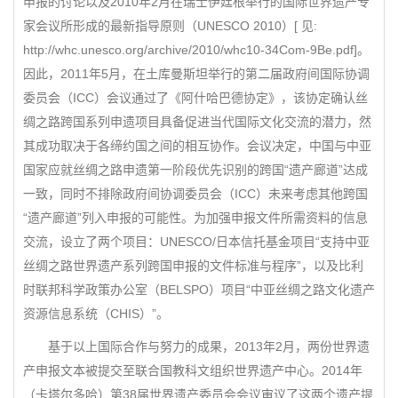
申报的讨论以及2010年2月在瑞士伊廷根举行的国际世界遗产专
家会议所形成的最新指导原则（UNESCO 2010）[ 见:
http://whc.unesco.org/archive/2010/whc10-34Com-9Be.pdf]。
因此，2011年5月，在土库曼斯坦举行的第二届政府间国际协调
委员会（ICC）会议通过了《阿什哈巴德协定》，该协定确认丝
绸之路跨国系列申遗项目具备促进当代国际文化交流的潜力，然
其成功取决于各缔约国之间的相互协作。会议决定，中国与中亚
国家应就丝绸之路申遗第一阶段优先识别的跨国“遗产廊道”达成
一致，同时不排除政府间协调委员会（ICC）未来考虑其他跨国
“遗产廊道”列入申报的可能性。为加强申报文件所需资料的信息
交流，设立了两个项目：UNESCO/日本信托基金项目“支持中亚
丝绸之路世界遗产系列跨国申报的文件标准与程序”，以及比利
时联邦科学政策办公室（BELSPO）项目“中亚丝绸之路文化遗产
资源信息系统（CHIS）”。
基于以上国际合作与努力的成果，2013年2月，两份世界遗
产申报文本被提交至联合国教科文组织世界遗产中心。2014年
（卡塔尔多哈）第38届世界遗产委员会会议审议了这两个遗产提