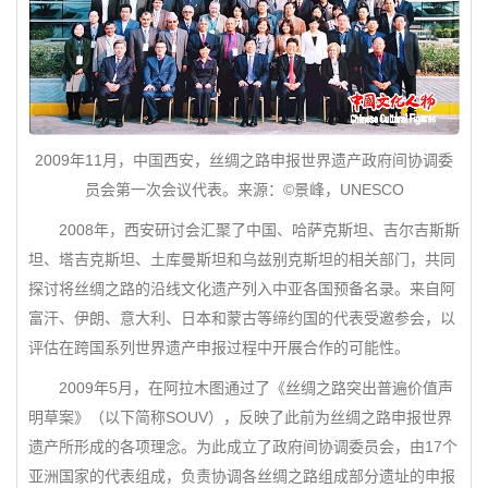
2009年11月，中国西安，丝绸之路申报世界遗产政府间协调委
员会第一次会议代表。来源：©景峰，UNESCO
2008年，西安研讨会汇聚了中国、哈萨克斯坦、吉尔吉斯斯
坦、塔吉克斯坦、土库曼斯坦和乌兹别克斯坦的相关部门，共同
探讨将丝绸之路的沿线文化遗产列入中亚各国预备名录。来自阿
富汗、伊朗、意大利、日本和蒙古等缔约国的代表受邀参会，以
评估在跨国系列世界遗产申报过程中开展合作的可能性。
2009年5月，在阿拉木图通过了《丝绸之路突出普遍价值声
明草案》（以下简称SOUV），反映了此前为丝绸之路申报世界
遗产所形成的各项理念。为此成立了政府间协调委员会，由17个
亚洲国家的代表组成，负责协调各丝绸之路组成部分遗址的申报