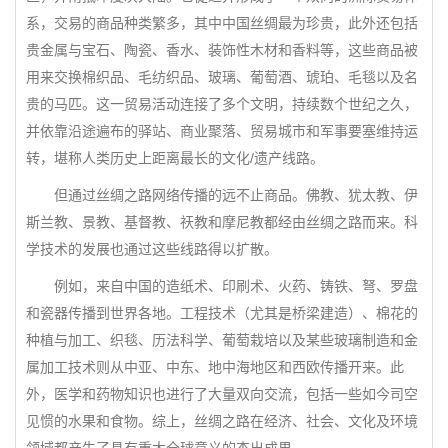
系，交易的商品种类繁多，其中中国丝绸最为珍贵，此外还包括
贵金属与宝石、陶瓷、香水、装饰性木材和香料等，这些商品被
用来交换棉织品、毛纺织品、玻璃、葡萄酒、琥珀、毛毯以及名
贵的马匹。这一贸易活动连接了多个文明，持续数个世纪之久，
并依靠沿途遍布的驿站、商业聚落、贸易城市和军事要塞维持运
转，堪称人类历史上距离最长的文化/遗产线路。
但通过丝绸之路网络传播的远不止商品。佛教、犹太教、伊
斯兰教、景教、基督教、祆教和摩尼教都经由丝绸之路而来。科
学技术的发展也通过这些线路得以扩散。
例如，来自中国的造纸术、印刷术、火药、铸铁、弩、罗盘
和瓷器传播到世界各地。工程技术（尤其是桥梁建造）、棉花的
种植与加工、织毯、历法科学、葡萄栽培以及某些玻璃制造和金
属加工技术则从中亚、中东、地中海地区和西欧传播开来。此
外，医学和药物知识也进行了大量双向交流，包括一些如今司空
见惯的水果和食物。综上，丝绸之路在经济、社会、文化及环境