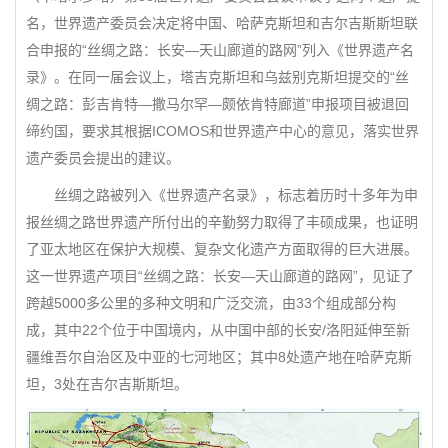
名，世界遗产委员会决定将中国、哈萨克斯坦和吉尔吉斯斯坦联
合申报的“丝绸之路：长安—天山廊道的路网”列入《世界遗产名
录》。在同一届会议上，塔吉克斯坦和乌兹别克斯坦提交的“丝
绸之路：彭吉肯特—撒马尔罕—颇依肯特廊道”申报项目被退回
缔约国，要求其根据ICOMOS和世界遗产中心的意见，落实世界
遗产委员会提出的建议。
丝绸之路被列入《世界遗产名录》，标志着历时十多年为申
报丝绸之路世界遗产所付出的辛勤努力取得了丰硕成果，也证明
了亚太地区在保护大规模、复杂文化遗产方面取得的巨大进展。
这一世界遗产项目“丝绸之路：长安—天山廊道的路网”，见证了
跨越5000多公里的多种文明和广泛交流，由33个组成部分构
成，其中22个位于中国境内，从中国中部的长安/洛阳延伸至新
疆维吾尔自治区及中亚的七河地区；其中8处遗产地在哈萨克斯
坦，3处在吉尔吉斯斯坦。