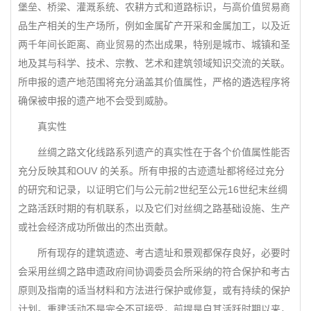
堡垒、桥梁、灌溉系统、农耕方式和道路标识，与高价值贸易商
品生产相关的生产场所，例如金属矿产开采和金属加工，以及近
两千年间长距离、商业贸易的杰出成果，特别是城市、城镇和圣
地及其与科学、技术、宗教、艺术和建筑领域知识交流的关联。
所申报的遗产地范围将充分涵盖其价值属性，严格的遴选程序将
确保被申报的遗产地不会受到威胁。
真实性
丝绸之路文化线路系列遗产的真实性在于各个价值属性能否
充分反映其和OUV 的关系。所有申报的古迹遗址都将经过充分
的研究和记录，以证明它们与公元前2世纪至公元16世纪末丝绸
之路活跃时期的有机联系，以及它们对丝绸之路基础设施、生产
或社会经济成功所做出的杰出贡献。
所有现存的建筑遗迹、考古遗址和景观都保存良好，必要时
会采用丝绸之路申遗政府间协调委员会所采纳的符合保护和考古
原则及指南的适当材料和方法进行保护或修复，或有持续的保护
计划。重建活动不是完全不可接受，前提是自其活跃时期以来，