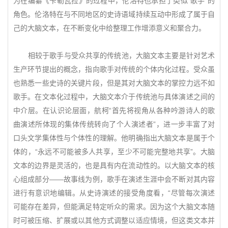
为在编纂《卡勒瓦拉》的过程中，伦洛特也承担了类似“歌手”的
角色。伦洛特在与不同地区的史诗语域持续互动中形成了属于自
己的大脑文本，在不断变化中给整理工作增添意义和聚合力。
相较于歌手与受众共享的传统池，大脑文本主要是针对艺术
生产环节提出的概念，指向歌手对传统的个体内化过程。受众虽
也熟悉一些史诗的关键片段，但是其对大脑文本的掌控力远不如
歌手。在文本化过程中，大脑文本介于传统池与具体演述之间的
中介层。在认识论层面，航柯“首先将视角从各种吟游诗人的歌
曲演述所体现的集体传统转向了个人演述者”，进一步丰富了对
口头文学集体性与个体性的理解。他明确指出大脑文本是属于个
体的，“永远不可能被多人共享，至少不可能完整地共享”。大脑
文本的边界是灵活的，也是具有内在流动性的。以大脑文本的核
心组成部分——故事线为例，歌手在演述生涯中会不断对其内容
进行有意识地编辑。从史诗演述的接受角度看，“尽管每次演述
可能存在差异，但能满足特定听众的需求。因为这个大脑文本随
时可被压缩、扩展或以其他方式调整以适应情境，但这类文本并