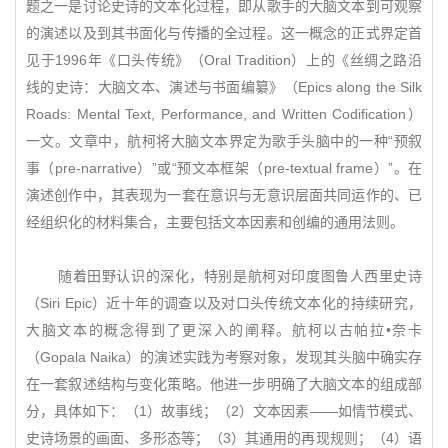
题之一是讨论史诗的文本化过程，即从歌手的大脑文本到可观察
的演述以及到其书面化与传播的全过程。这一概念的正式界定首
见于1996年《口头传统》（Oral Tradition）上的《丝绸之路沿
线的史诗：大脑文本、演述与书面编纂》（Epics along the Silk
Roads: Mental Text, Performance, and Written Codification）
一文。文章中，航柯将大脑文本界定为歌手头脑中的一种“预叙
事（pre-narrative）”或“预文本框架（pre-textual frame）”。在
演述创作中，其表现为一套在意识与无意识层面共同运作的、已
经组织化的材料集合，主要包括文本因素和创编的通用法则。
随着田野认识的深化，特别是航柯对印度图鲁人西里史诗
（Siri Epic）近十年的调查以及对口头传统文本化的持续研究，
大脑文本的概念得到了更深入的阐释。航柯以古帕拉•奈卡
（Gopala Naika）的演述实践为考察对象，发现其头脑中确实存
在一套叙述结构与变化策略。他进一步明确了大脑文本的组成部
分，具体如下：（1）故事线；（2）文本因素——如情节模式、
史诗场景的画面、多形态等；（3）其通用的再现规则；（4）语