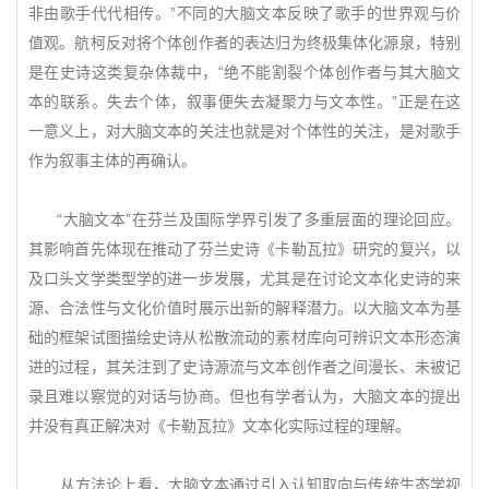
非由歌手代代相传。”不同的大脑文本反映了歌手的世界观与价
值观。航柯反对将个体创作者的表达归为终极集体化源泉，特别
是在史诗这类复杂体裁中，“绝不能割裂个体创作者与其大脑文
本的联系。失去个体，叙事便失去凝聚力与文本性。”正是在这
一意义上，对大脑文本的关注也就是对个体性的关注，是对歌手
作为叙事主体的再确认。
“大脑文本”在芬兰及国际学界引发了多重层面的理论回应。
其影响首先体现在推动了芬兰史诗《卡勒瓦拉》研究的复兴，以
及口头文学类型学的进一步发展，尤其是在讨论文本化史诗的来
源、合法性与文化价值时展示出新的解释潜力。以大脑文本为基
础的框架试图描绘史诗从松散流动的素材库向可辨识文本形态演
进的过程，其关注到了史诗源流与文本创作者之间漫长、未被记
录且难以察觉的对话与协商。但也有学者认为，大脑文本的提出
并没有真正解决对《卡勒瓦拉》文本化实际过程的理解。
从方法论上看，大脑文本通过引入认知取向与传统生态学视