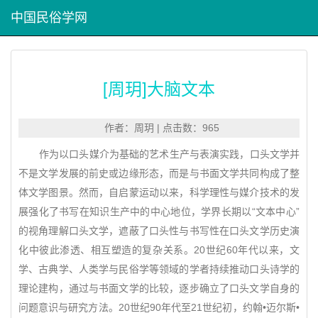
中国民俗学网
[周玥]大脑文本
作者：周玥 | 点击数：965
作为以口头媒介为基础的艺术生产与表演实践，口头文学并
不是文学发展的前史或边缘形态，而是与书面文学共同构成了整
体文学图景。然而，自启蒙运动以来，科学理性与媒介技术的发
展强化了书写在知识生产中的中心地位，学界长期以“文本中心”
的视角理解口头文学，遮蔽了口头性与书写性在口头文学历史演
化中彼此渗透、相互塑造的复杂关系。20世纪60年代以来，文
学、古典学、人类学与民俗学等领域的学者持续推动口头诗学的
理论建构，通过与书面文学的比较，逐步确立了口头文学自身的
问题意识与研究方法。20世纪90年代至21世纪初，约翰•迈尔斯•