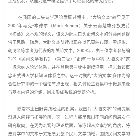
生成机制，从而为这一概念提供了可经验化的研究路径。
在我国的口头诗学理论发展过程中，“大脑文本”较早见于
2002年马克•本德尔（Mark Bender）关于云南楚雄彝族史诗
《梅葛》文本观的译文，该文为解决口头史诗文本的分类问题提
供了思路。随后，大脑文本陆续出现在以巴莫曲布嫫、尹虎彬、
朝戈金等学者为代表的相关论文中。2009年，由三位学者参与编
写的《民间文学教程》（第二版）“史诗”一章中将“大脑文本”这
一概念纳入论述体系，并在其后第三版中继续沿用，标志着该概
念正式进入学科知识体系之中。这一时期的“大脑文本”多作为综
合性研究中的一个理论节点出现，相关讨论主要集中于概念来源
与基本内涵的介绍，尚未形成系统的专题分析。
随着本土田野实践经验的积累，我国对“大脑文本”的研究逐
渐进入阐释与拓展阶段，这一过程内部呈现出不同的问题层次与
研究取向。在更为宏观的理论层面，陈泳超从文本学的角度，将
史诗学中的文本研究拓展到整个民间文学领域，围绕民间文学的