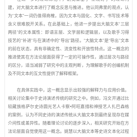
建，对大脑文本进行了概念反思与推进。他认同弗里的观点，认
为“文本”一词仍值得商榷，因为文本与固化、文字、书写技术等
含义很难脱开关系。在此基础上，他进一步提出大脑文本“三层
两径”的文本属性：即语言层、文学层和逻辑层，以及歌手习得
技艺的“补进”与在演述中的“导出”路径。“大脑文本”是“导出”文本
的前在状态，具有非确定性、流变性和开放性特点。这一概念的
推进使其在方法论层面获得了一定的可操作性，通过层次与路径
的区分，适当减弱了研究中的主观判断，为理解歌手的创编机制
及不同文本的互文性提供了解释框架。
在具体实践中，这一概念显示出较强的解释力与应用价值。
相关讨论集中于史诗演述传统的研究之中。例如，冯文开通过比
较藏族格萨尔史诗圆光艺人卡察•阿旺嘉措和神授艺人扎巴森格
的案例，认为不同史诗的演述传统从大脑文本到最终呈现存在媒
介间性或差异性。随着理论讨论的逐步深入，相关研究开始在方
法论层面自觉使用这一概念。姚慧以大脑文本等史诗文本化过程