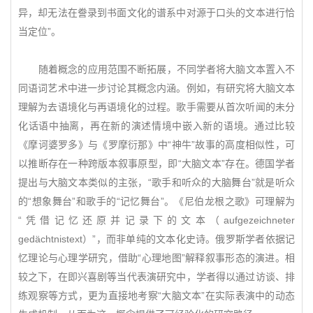
异，却无法在誊录到书面文化的谱系中对源于口头的文本进行恰
当定位”。
随着概念的应用范围不断拓展，不同学者将大脑文本置入不
同语词艺术中进一步讨论其概念内涵。例如，有研究将大脑文本
理解为去语境化与再语境化的过程。歌手需要从首次听闻的未分
化话语中抽离，再在新的演述情境中嵌入新的语境。通过比较
《摩诃婆罗多》与《罗摩衍那》中“神牛”故事的高度相似性，可
以推断存在一种跨版本叙事原型，即“大脑文本”存在。德国学者
提出与大脑文本类似的主张，“歌手和听众的大脑舞台”就是听众
的“想象舞台”和歌手的“记忆舞台”。《尼伯龙根之歌》可理解为
“凭借记忆还原并记录下的文本（aufgezeichneter
gedächtnistext）”，而非单纯的文本化史诗。俄罗斯学者依据记
忆理论与心理学研究，借助“心理地图”解释叙事形态的演进。相
较之下，在即兴喜剧等当代表演研究中，学者得以通过访谈、排
练观察等方式，更为直接地考察“大脑文本”在实际表演中的动态