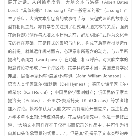
展开对话。从创编角度看，大脑文本与洛德（Albert Bates
Lord）“具体的歌”（the song）和“一般意义的歌”（a song）产
生了呼应，大脑文本所包含的故事情节与口头程式理论的故事范
型有相似之处。亦有学者关注到了程式与大脑文本的关系，强调
在解释即兴创作与大脑文本建构之前，必须明确程式作为文化单
元的存在基础，正是程式的累积与内化，构成了后两者得以运作
的前提。就其运作机制而言，心理意象所蕴含的动力，与弗里所
提出的语词力（word power）在功能上相互呼应。对大脑文本的
概念讨论亦形成了一个跨区域、跨学科的学术圈，美国史诗学家
弗里、民俗学家约翰•威廉•约翰逊（John William Johnson）、
语言人类学家戴尔•海默斯（Dell Hymes）；德国史诗学家卡尔•
赖希尔（Karl Reichl）；中国民俗学家刘魁立；俄国民俗学家普
提洛夫（Putilov）、齐里尔•契斯托夫（Kiril Chistov）等学者均
加入讨论。赖希尔认为“大脑文本”具有理论开创意义，是连接西
方学术与本土知识传统的典范。在后续的研究中，他进一步修正
道，“大脑文本同样存在于仅存书面记录的作品中，并可作为指
向其口头传承背景的线索……”，但是其“虽揭示了文本类型的差