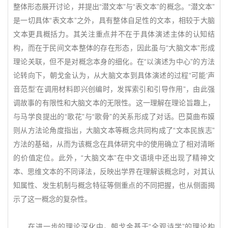
整体形态展开讨论，并提出“潜文本”与“表文本”的概念。“潜文本”
是一切具体“表文本”之外，具有整体自足性的文本，相较于大脑
文本更具概括力。其关注重点并不在于具体演述主体的认知结
构，而在于民间文本整体的存在形态，因此虽与“大脑文本”形成
理论关联，但不是对概念本身的细化。在“以演述为中心”的方法
论转向下，朝戈金认为，从大脑文本到具体演述的过程“可能‘声
音范型’在调用材料即兴创编时，发挥索引和引导作用”，由此强
调故事的有限性和大脑文本的无限性。这一理解在理论旨趣上，
与马学良提出的“歌花”与“歌骨”的关系形成了对话。巴莫曲布嫫
则从方法论角度指出，大脑文本等概念共同构成了“文本民族志”
方法的基础，从而为该概念在具体研究中的使用确立了相对清晰
的价值定位。此外，“大脑文本”在中文语境中还出现了精神文
本、思维文本的不同译法，反映出学界在理解该概念时，对其认
知属性、发生机制与概念特征等侧重点的不同把握，也从侧面揭
示了这一概念的复杂性。
在进一步的理论深化中，朝戈金基于“全观诗学”的理论构