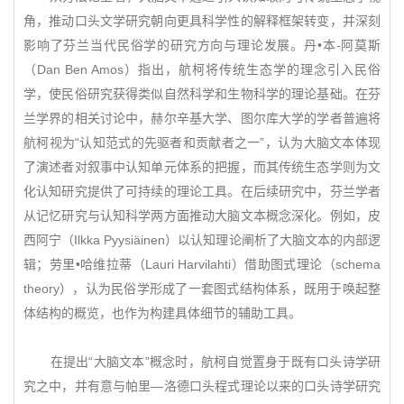
角，推动口头文学研究朝向更具科学性的解释框架转变，并深刻
影响了芬兰当代民俗学的研究方向与理论发展。丹•本-阿莫斯
（Dan Ben Amos）指出，航柯将传统生态学的理念引入民俗
学，使民俗研究获得类似自然科学和生物科学的理论基础。在芬
兰学界的相关讨论中，赫尔辛基大学、图尔库大学的学者普遍将
航柯视为“认知范式的先驱者和贡献者之一”，认为大脑文本体现
了演述者对叙事中认知单元体系的把握，而其传统生态学则为文
化认知研究提供了可持续的理论工具。在后续研究中，芬兰学者
从记忆研究与认知科学两方面推动大脑文本概念深化。例如，皮
西阿宁（Ilkka Pyysiäinen）以认知理论阐析了大脑文本的内部逻
辑；劳里•哈维拉蒂（Lauri Harvilahti）借助图式理论（schema
theory），认为民俗学形成了一套图式结构体系，既用于唤起整
体结构的概览，也作为构建具体细节的辅助工具。
在提出“大脑文本”概念时，航柯自觉置身于既有口头诗学研
究之中，并有意与帕里—洛德口头程式理论以来的口头诗学研究