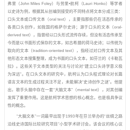
弗里（John Miles Foley）与劳里•航柯（Lauri Honko）等学者
以史诗为例，根据其从创编到接受的不同特点将文本分成三类：
口头文本或口传文本（oral text），主要指那些仍在活态传承的
各类口头创作，如我国的格萨尔史诗；源于口头的文本（oral-
derived text），指曾经以口头形式流传存续，但没有活态传承至
今而是以书面形式保存的文本，如古希腊的荷马史诗；以传统为
取向的文本（tradition-oriented text），指经过对口传文本及其
他形态文本搜集整理，成为书面的口头文本，如芬兰的《卡勒瓦
拉》。这些关于文本类型的关注与讨论对“建立口头诗学意义极
为深远”。在口头文本的研究中，航柯认为口头程式理论对长篇
语言文本的生成过程关注不足，未能解决“史诗创作之谜”。他提
出，歌手头脑中存在一套“大脑文本”（mental text），对其创编
发挥了重要作用。这是航柯学术思想的核心概念，也是极具争议
性的概念。
“大脑文本”一词最早出现于1993年在芬兰举办的“丝绸之路
沿线史诗国际比较研究项目”小型学术研讨会。该会议的核心议