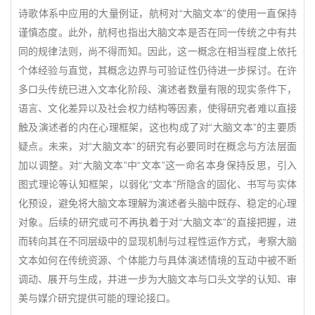
诗歌体系中应用的大量例证，航柯对“大脑文本”的使用一直保持
谨慎态度。此外，航柯也指出大脑文本是否在同一传统之中有共
同的规律法则，尚不得而知。因此，这一概念在相当程度上依托
个体经验与直觉，其概念边界与可验证性仍待进一步探讨。在许
多口头传统已进入文本化阶段、演述者数量有限的现实条件下，
语言、文化差异以及社会权力结构等因素，使得研究者难以直接
触及演述者的内在心理框架，这也构成了对“大脑文本”的主要质
疑点。未来，对“大脑文本”的研究有必要同时在概念与方法层面
加以调整。对“大脑文本”中“文本”这一命名本身保持反思，引入
图式理论等认知框架，以弱化“文本”所隐含的固化、书写与实体
化预设，避免将大脑文本理解为演述者头脑中既存、稳定的心理
对象。后续的研究或可不再执着于对“大脑文本”的直接把握，进
而转向其在不同层级中的显现机制与过程性运作方式，考察大脑
文本如何在传统资源、个体能力与具体演述情境的互动中被不断
调动、展开与生成，并进一步为大脑文本与口头文学的认知、审
美与媒介研究提供可能的理论接口。