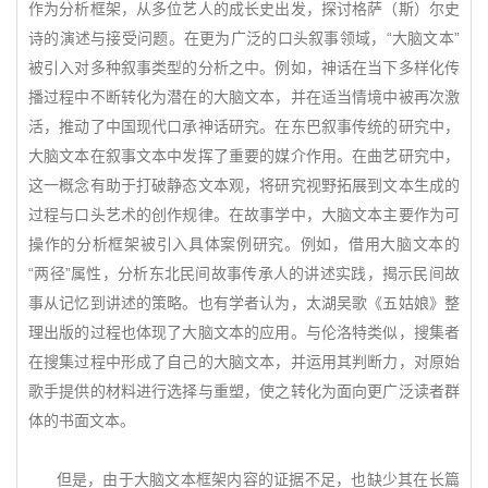
作为分析框架，从多位艺人的成长史出发，探讨格萨（斯）尔史
诗的演述与接受问题。在更为广泛的口头叙事领域，“大脑文本”
被引入对多种叙事类型的分析之中。例如，神话在当下多样化传
播过程中不断转化为潜在的大脑文本，并在适当情境中被再次激
活，推动了中国现代口承神话研究。在东巴叙事传统的研究中，
大脑文本在叙事文本中发挥了重要的媒介作用。在曲艺研究中，
这一概念有助于打破静态文本观，将研究视野拓展到文本生成的
过程与口头艺术的创作规律。在故事学中，大脑文本主要作为可
操作的分析框架被引入具体案例研究。例如，借用大脑文本的
“两径”属性，分析东北民间故事传承人的讲述实践，揭示民间故
事从记忆到讲述的策略。也有学者认为，太湖吴歌《五姑娘》整
理出版的过程也体现了大脑文本的应用。与伦洛特类似，搜集者
在搜集过程中形成了自己的大脑文本，并运用其判断力，对原始
歌手提供的材料进行选择与重塑，使之转化为面向更广泛读者群
体的书面文本。
但是，由于大脑文本框架内容的证据不足，也缺少其在长篇