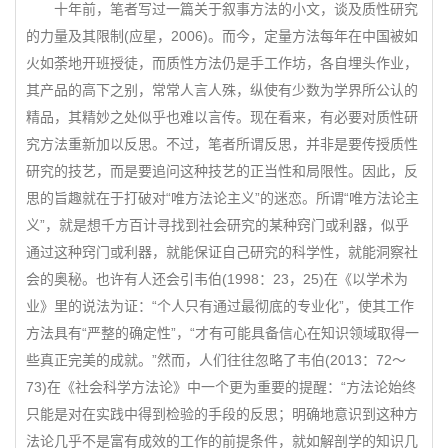
十年前，笔者写过一篇关于叙事方法的小文，谈及质性研究
的力量及其限制(应星，2006)。而今，定量方法每年在中国被如
火如荼地开班授徒，而质性方法仍是手工作坊，各自埋头作业，
其产品的高下之别，常常人言人殊，纵使有少数为学界所公认的
精品，其精妙之处似乎也难以言传。现在看来，有必要对质性研
究方法重新加以反思。不过，笔者所谓反思，并非是要传授质性
研究的技艺，而是要追问这种技艺的正当性和局限性。因此，反
思的旨趣就在于打破对“唯方法论主义”的迷恋。所谓“唯方法论主
义”，就是想千方百计寻找到社会研究的某种窍门或利器，似乎
通过这种窍门或利器，就能保证自己研究的科学性，就能洞察社
会的奥秘。也许有人还会引韦伯(1998：23，25)在《以学术为
业》里的说法为证：“个人只有通过最彻底的专业化”，使其工作
方法具有“严整的确定性”，“才有可能具备信心在知识领域取得一
些真正完美的成就。”然而，人们往往忽略了韦伯(2013：72～
73)在《社会科学方法论》中一个更为重要的提醒：“方法论始终
只能是对在实践中得到检验的手段的反思；明确地意识到这种方
法论几乎不是富有成效的工作的前提条件，就如解剖学的知识几