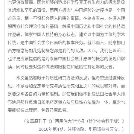
也更值得警惕。因为能够创造出在学界真正有生命力的概念是极
其艰难和罕见的事情，而西方概念与中国经验的对接也是一个困
难重重、稍一不慎即会落入陷阱的事情。在笔者看来，在深入理
解西方社会理论传统的基础上触摸中国历史和中国社会的独特运
作逻辑，体察中国人独特的身心状态，建立以中国为主位的学术
传统，是中国社会学今日面临的根本任务。就此而言，随意挪用
西方概念与胡乱炮制概念都是我们的大敌。因此，我们在理论上
也许更应该提倡的是对来自中国社会原汁原味的概念的发现和解
读，同时也要对这种做法的限制性和危险性有足够的反省。
本文虽然着眼于对质性研究方法的反思，但希望通过这种反
思，不是要加深定量研究与质性研究相互之间的成见和对峙，而
是要深明各自的力量和限制。即使我们做不到像法国社会学大师
布迪厄那样灵活自如地将定量方法与质性方法融为一体，至少也
要能够彼此理解、包容乃至欣赏。
（文章原刊于《广西民族大学学报（哲学社会科学版）》
2016年第4期，注释省略，引用请参考原文。）