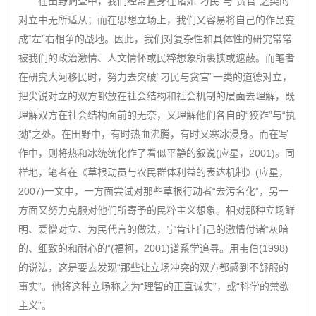
在田野调查中，我们经常置身在诸如“刁民”与“贪官”之类的
对立中无所适从；而在思想立场上，我们又容易将自己的作品变
成“左”右相争的战地。因此，我们对复杂性和具体性的研究常常
被我们的政治激情、人文情怀或民粹想象所裹挟或遮蔽。而笔者
在研究大河移民时，努力去突破“刁民与贪官”一类的道德对立，
把尖锐对立的双方都放在社会结构和社会机制的层面去理解，既
理解双方在社会结构面前的无奈，又理解他们各自的“狡诈”与“执
拗”之处。在田野中，有时热血沸腾，有时又寒冰浸身。而在写
作中，则将热和冰统统化作了看似平静的叙说(应星，2001)。同
样地，笔者在《草根动员与农民群体利益的表达机制》(应星，
2007)一文中，一方面尝试对那些草根行动者“去污名化”，另一
方面又努力克服对他们所寄予的民粹主义想象。相对那种立场鲜
明、爱憎对立、为民代言的做法，宁肯让自己的激情付诸“灰暗
的、细致的和耐心的”(福柯，2001)谱系学追寻。用韦伯(1998)
的说法，这是要去发现“那些让立场冲突的双方都感到不舒服的
事实”。他将这种立场称之为“理智的正直诚实”，或“科学的禁欲
主义”。