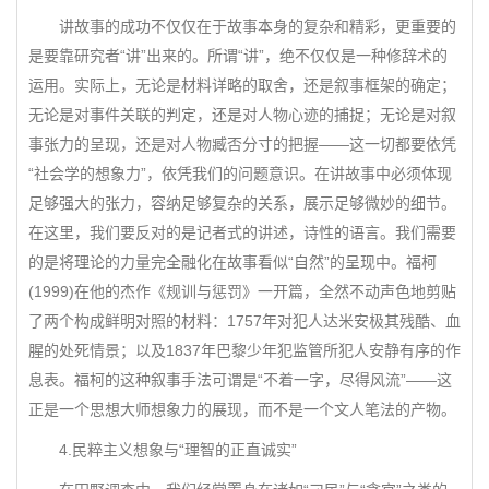
讲故事的成功不仅仅在于故事本身的复杂和精彩，更重要的
是要靠研究者“讲”出来的。所谓“讲”，绝不仅仅是一种修辞术的
运用。实际上，无论是材料详略的取舍，还是叙事框架的确定；
无论是对事件关联的判定，还是对人物心迹的捕捉；无论是对叙
事张力的呈现，还是对人物臧否分寸的把握——这一切都要依凭
“社会学的想象力”，依凭我们的问题意识。在讲故事中必须体现
足够强大的张力，容纳足够复杂的关系，展示足够微妙的细节。
在这里，我们要反对的是记者式的讲述，诗性的语言。我们需要
的是将理论的力量完全融化在故事看似“自然”的呈现中。福柯
(1999)在他的杰作《规训与惩罚》一开篇，全然不动声色地剪贴
了两个构成鲜明对照的材料：1757年对犯人达米安极其残酷、血
腥的处死情景；以及1837年巴黎少年犯监管所犯人安静有序的作
息表。福柯的这种叙事手法可谓是“不着一字，尽得风流”——这
正是一个思想大师想象力的展现，而不是一个文人笔法的产物。
4.民粹主义想象与“理智的正直诚实”