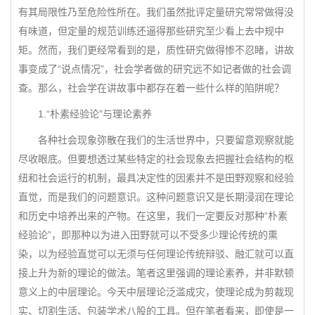
有其局限性乃至危险性所在。我们虽然批评定量研究常常做得没
有味道，但定量的规范训练还逼得那些研究至少看上去中规中
矩。然而，我们更经常看到的是，质性研究做得惨不忍睹，讲故
事变成了“说点情况”，社会学者做的研究远不如记者做的社会调
查。那么，社会学在讲故事中都存在着一些什么样的陷阱呢？
1.“朴素经验论”与理论素养
各种社会现象弥散在我们的生活世界中，只要留意观察就能
尽收眼底。但要想透过某些特定的社会现象去把握社会结构的枢
纽和社会运行的机制，最具决定性的因素并不是田野观察和经验
直觉，而是我们的问题意识。这种问题意识又是长期浸润在理论
和历史中培养出来的产物。在这里，我们一定要反对那种“朴素
经验论”，即那种以为进入田野就可以不受多少理论传统的熏
染，以为经验直觉可以无须与任何理论传统辩驳、融汇就可以直
接上升为新的理论的做法。笔者这里强调的理论素养，并非默顿
意义上的中层理论。今天中层理论泛滥成灾，使理论成为剪裁现
实、切割生活、包装学术八股的工具。但在笔者看来，即使是一