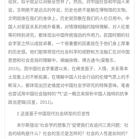
现状，似乎就足以洞察全世界了。然而，对中国社会和中国人来
说，文明绝不是远古的传说，历史也绝不是躺在博物馆的文物。
文明就烙在我们的身体上，历史就弥散在我们的人伦日用中。中
国人对家庭关系的格外看重，对情理相融的独特理解，对人伦差
等的特别讲究，都体现出中国传统强劲的作用力。民国时期的社
会学家之所以成就卓著，一个很重要的因素就在于他们身上厚重
的历史感。他们能够将现代社会科学的视野和方法融汇在对中国
思想和社会变局的理解中，阐幽抉微，博古通今(渠敬东，
2015)。而中国社会学重建以来，在阐发面子、人情、关系等本
土现象上的不断拓展，在理解中国人社会行动的伦理气质上的不
断深入，都体现出历史维度对中国社会学研究的特殊意味。笔者
也尝试用中国社会独特的“气”这一概念来探析中国人独特的抗争
政治逻辑(应星，2011)。
2.这是基于中国现代社会转型的巨变性
米尔斯提出“社会学的想象力”促使我们去追问三类问题：社
会的结构是什么？社会的变迁是怎样的？社会的人性是如何的？