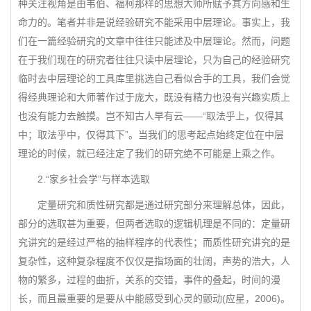
种关注视角是由韦伯、福柯那样的思想大师所赋予其方向感和生
命力的。笔者并非是说经验研究不能采用中层理论。事实上，我
们在一篇经验研究的文章中往往只能述及中层理论。然而，问题
在于我们现在的研究者往往只读中层理论，只为自己的经验研究
临时去中层理论的工具库里挑选自己看似合手的工具，我们会觉
得经典理论和大师著作过于庞大，既没有精力也没有兴趣实质上
也没有能力去触摸。岂不知古人早有云——“取法乎上，仅得其
中；取法乎中，仅得其下”。当我们的思考起点始终定位在中层
理论的时候，就已经注定了我们的研究绝不可能是上乘之作。
2.“家乡社会学”与样本选取
定量研究和质性研究都是通过研究部分来理解总体，因此，
部分的选取甚为重要，但两者选取的逻辑机理是不同的：定量研
究讲究的是经过严格的抽样程序的代表性；而质性研究讲究的是
复杂性，这种复杂程度不仅仅是指场面的壮阔，声势的浩大，人
物的繁多，过程的曲折，关系的交错，事件的叠起，时间的漫
长，而且最重要的是要从中能感受到心灵的颤动(应星，2006)。