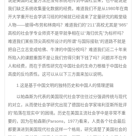
说是美国的定量方法还没有系统地传到中国社会来，也不能说是
我们缺乏系统收集量化数据的经费。难道我们不是从1980年在南
开大学重开社会学讲习班的时候就已经请来了定量研究的殿堂级
人物——彼得•布劳和林南吗？难道我们的“211”高校尤其是“985”
高校的社会学专业师资不是早就争相在以“海归优先”为标杆吗？
难道我们某些顶尖高校所设计的所谓“与国际接轨”的道路不就是
把自己立志变成哈佛、牛津的中国分校吗？难道我们近二十年来
所陷入的课题重围不是让我们穷得只剩下钱了吗？问题并不在传
人和经费，而在于质性研究在中国社会的生命力根植于中国社会
高度的反均质性。这可以从以下三方面来加以说明。
1.这是基于中国文明的独特历史和中国人的情理逻辑
以帕森斯为代表的美国现代社会学往往过分强调传统与现代
的对立，从而使社会学研究出现了德国社会学家埃利亚斯所批评
的“陷落在现实中”的困境。历史在美国主流社会学中是非常不重
要的，因为在帕森斯(Parsons，1977)看来，人类各个社会最后
都要演进到美国现代社会这样一个格局，研究清楚了美国社会的