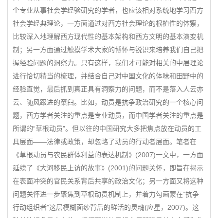
个专业从事社会学经验研究的学者，也应该相对系统地学习西方
社会学经典理论，一方面通过对西方社会理论的根植性的体察，
比较深入地理解西方现代性的基本架构和西方文明的基本演变机
制；另一方面通过触摸学术大家的博怀与锐识来培养我们自己把
握经验问题的洞察力。只有这样，我们才可能对相关的中层理论
进行恰切精当的梳理，并结合自己对中国文化的体味和田野中的
经验直觉，最后抓到真正具有洞察力的问题，而不是落入人云亦
云、随风跟进的窠臼。比如，动员是抗争政治研究的一个核心问
题，西方学者关注的重点是专业动员，而中国学者关注的重点是
所谓的“草根动员”。但以往的中国研究大多把焦点放在动员的工
具层面——法律或政策，却忽略了动员的行动者层面。笔者在
《草根动员与农民群体利益的表达机制》(2007)一文中，一方面
延续了《大河移民上访的故事》(2001)的问题关怀，即旨在揭示
在表面冲突的官民关系背后共享的政治文化；另一方面又将这种
问题关怀进一步聚焦到草根动员机制上，并着力勾画蒙在“抗争
行动组织者”这层模糊面纱背后的鲜活的灵魂(应星，2007)。这