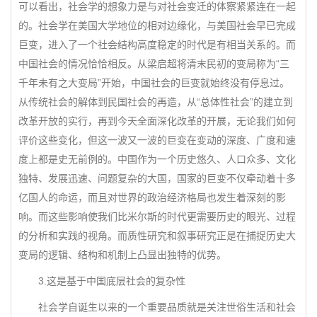
可以看出，社会学的想象力是与对社会变迁的体察紧紧连在一起
的。社会学在美国大学地位的相对边缘化，与美国社会早已完成
巨变，进入了一个社会结构高度稳定的时代是有相当关系的。而
中国社会的情况恰恰相反。从梁启超将清末民初的变局称为“三
千年未有之大变局”开始，中国社会的巨变就始终没有停息过。
从传统社会的解体到民国社会的再造，从“总体性社会”的建立到
改革开放的实行，再到今天全面深化改革的开展，无论我们如何
评价这些变化，但这一波又一波的巨变在变动的深度、广度和速
度上都是史无前例的。中国作为一个历史悠久、人口众多、文化
独特、发展迅速、问题复杂的大国，国家的巨变不仅牵动着十多
亿国人的命运，而且对世界的政治经济格局也发生着深刻的影
响。而这些影响使我们比米尔斯的时代更需要历史的眼光、过程
的分析和实践的视角。而质性研究和叙事研究正是在捕捉历史大
变局的逻辑、结构和机制上凸显出独特的优势。
3.这是基于中国底层社会的复杂性
社会学自诞生以来的一个重要品质就是关注世俗生活和社会