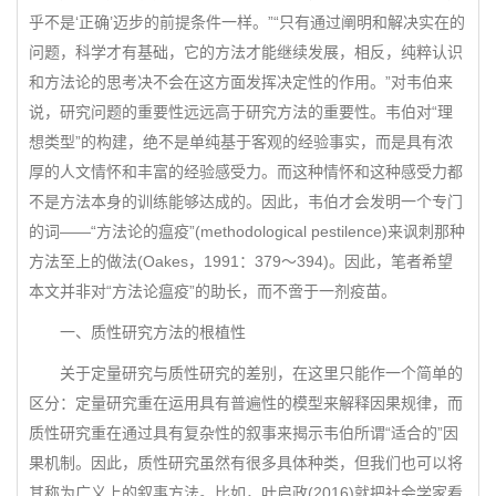
乎不是‘正确’迈步的前提条件一样。”“只有通过阐明和解决实在的
问题，科学才有基础，它的方法才能继续发展，相反，纯粹认识
和方法论的思考决不会在这方面发挥决定性的作用。”对韦伯来
说，研究问题的重要性远远高于研究方法的重要性。韦伯对“理
想类型”的构建，绝不是单纯基于客观的经验事实，而是具有浓
厚的人文情怀和丰富的经验感受力。而这种情怀和这种感受力都
不是方法本身的训练能够达成的。因此，韦伯才会发明一个专门
的词——“方法论的瘟疫”(methodological pestilence)来讽刺那种
方法至上的做法(Oakes，1991：379～394)。因此，笔者希望
本文并非对“方法论瘟疫”的助长，而不啻于一剂疫苗。
一、质性研究方法的根植性
关于定量研究与质性研究的差别，在这里只能作一个简单的
区分：定量研究重在运用具有普遍性的模型来解释因果规律，而
质性研究重在通过具有复杂性的叙事来揭示韦伯所谓“适合的”因
果机制。因此，质性研究虽然有很多具体种类，但我们也可以将
其称为广义上的叙事方法。比如，叶启政(2016)就把社会学家看