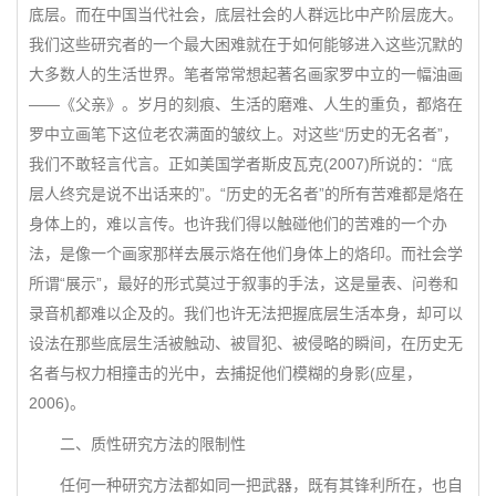
底层。而在中国当代社会，底层社会的人群远比中产阶层庞大。
我们这些研究者的一个最大困难就在于如何能够进入这些沉默的
大多数人的生活世界。笔者常常想起著名画家罗中立的一幅油画
——《父亲》。岁月的刻痕、生活的磨难、人生的重负，都烙在
罗中立画笔下这位老农满面的皱纹上。对这些“历史的无名者”，
我们不敢轻言代言。正如美国学者斯皮瓦克(2007)所说的：“底
层人终究是说不出话来的”。“历史的无名者”的所有苦难都是烙在
身体上的，难以言传。也许我们得以触碰他们的苦难的一个办
法，是像一个画家那样去展示烙在他们身体上的烙印。而社会学
所谓“展示”，最好的形式莫过于叙事的手法，这是量表、问卷和
录音机都难以企及的。我们也许无法把握底层生活本身，却可以
设法在那些底层生活被触动、被冒犯、被侵略的瞬间，在历史无
名者与权力相撞击的光中，去捕捉他们模糊的身影(应星，
2006)。
二、质性研究方法的限制性
任何一种研究方法都如同一把武器，既有其锋利所在，也自