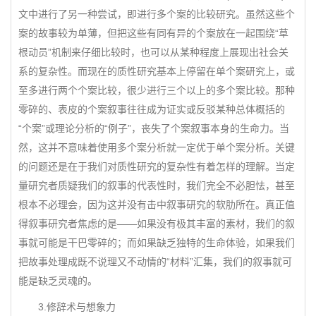
文中进行了另一种尝试，即进行多个案的比较研究。虽然这些个
案的故事较为单薄，但把这些有同有异的个案放在一起围绕“草
根动员”机制来仔细比较时，也可以从某种程度上展现出社会关
系的复杂性。而现在的质性研究基本上停留在单个案研究上，或
至多进行两个个案比较，很少进行三个以上的多个案比较。那种
零碎的、表皮的个案叙事往往成为证实或反驳某种总体概括的
“个案”或理论分析的“例子”，丧失了个案叙事本身的生命力。当
然，这并不意味着使用多个案分析就一定优于单个案分析。关键
的问题还是在于我们对质性研究的复杂性有着怎样的理解。当定
量研究者质疑我们的叙事的代表性时，我们完全不必胆怯，甚至
根本不必理会，因为这并没有击中叙事研究的软肋所在。真正值
得叙事研究者焦虑的是——如果没有极其丰富的素材，我们的叙
事就可能是干巴零碎的；而如果缺乏独特的生命体验，如果我们
把故事处理成既不说理又不动情的“材料”汇集，我们的叙事就可
能是缺乏灵魂的。
3.修辞术与想象力