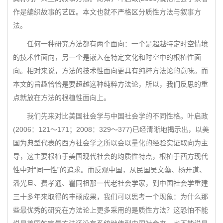
作是编织故事的艺匠。本文也就不严格区分质性方法与叙事方
法。
任何一种研究方法都有两个面向：一个是超越特定时空情境
的技术性面向，另一个是嵌入在特定文化和时空中的根植性面
向。相对来说，方法的技术性面向更具有纯粹方法论的意味。而
本文的旨趣恰恰是要超越这种纯粹方法论，所以，我们反思的重
点就放在方法的根植性面向上。
我们先来对比美国社会学与中国社会学的不同性格。叶启政
(2006：121～171；2008：329～377)已经清晰地揭示出，以美
国为典型代表的西方社会学之所以会以量化的经验实证取向为主
导，这主要根植于美国现代社会的均质性特点，根植于西方现代
性中对“同一性”的追求。而反观中国，从民国吴文藻、杨开道、
潘光旦、费孝通、瞿同祖那一代老社会学家，到中国社会学重建
三十多年来取得的丰硕成果，我们可以思考一个现象：为什么那
些最优秀的研究在方法论上更多采用的是质性方法？这恐怕不能