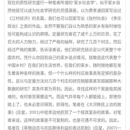
现在的质性研究盛行一种笔者所谓的“家乡社会学”，似乎家乡自
然地就可以成为社会学研究的灵感源泉，以为费孝通回家写出过
《江村经济》的名篇，我们也可以回家写出《张村社会》《李庄
政治》之类的作品，全然不察我们自以为熟悉的家乡有些时候恰
恰可能构成认识的屏障。定量研究者花了成千上万的巨资，花了
巨大的人力物力，经过了严格的抽样，研究了几百个村庄，然后
经过严格的推算，告诉读者说，他们的研究结论足以代表整个中
国农村。凭什么你回到自己的家乡说点情况，就敢说这代表整个
中国乡村？在我们的生活世界，在我们的家乡，随时随地都在发
生着各种各样的故事，但一个什么样的村庄故事具有足够的复杂
性，足以与定量方法对几百个村庄的研究相媲美甚至超越那种大
数据的研究？其条件甚为苛刻。因此，寻找这样的个案是极其困
难的，有时甚至需要运气。而运气并非每个人都能碰上，即使你
碰上了，也未必意识得到，抓得住。笔者在《大河移民上访的故
事》(应星，2001)中就幸运地抓到了一个极其复杂的故事。对笔
者来说，这样的故事是不可复制的，也是可遇不可求的。因此，
笔者在《草根动员与农民群体利益的表达机制》(应星，2007)一