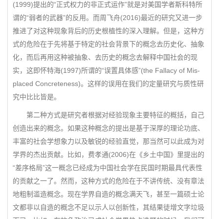
(1999)提出的“正式权力的非正式运作”就是对美国学者斯科特所
谓的“弱者的武器”的反用。而周飞舟(2016)最近的研究又进一步
推进了对这种现象背后的历史根植性的深入理解。但是，这种方
式的危险在于先将基于特定的社会背景下的概念去历史化、抽象
化，而后再用这种被抽象、去历史的概念去解释中国社会的现
实，这即怀特海(1997)所谓的“误置具体感”(the Fallacy of Mis-
placed Concreteness)。这样的误用在我们的定量研究与质性研
究中比比皆是。
第二种方式是研究者根据对经验现象主要特征的概括，自己
创造出来的概念。如果这种概念的提出是基于深厚的理论功底、
丰富的社会学想象力以及敏锐的经验直觉，那当然可以此成为对
学界的杰出贡献。比如，费孝通(2006)在《乡土中国》里提出的
“差序格局”这一概念已经成为中国社会学在民国时期最具代表性
的贡献之一了。然而，这种方式的危险在于不讲传统、没有章法
地粗制滥造概念。现在学界自造的概念满天飞，甚至一篇硕士论
文都非以自造的概念不足以示人以创新性，其结果徒增文字垃圾