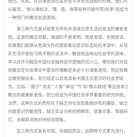
而已。比如，在抗争政治已成社会学界热点选题的时候，我们可
以看到，“依X(诸如法、理、情、身等各种可替代项)抗争”就成为
一种热门的概念创造游戏。
第三种方式是对政策文件的术语或日常生活的说法的重新发
现。这里的概念贡献，强调的不是发明，而是发现。也就是说，
如果我们能够从党政文件的那些看似意识形态化的术语中，从现
实生活中那些习焉不察的说法中，敏锐地品味出社会学的滋味，
并以此作为触及中国社会独特运作逻辑的切入口，哪怕我们对这
些概念在社会理论中意含的理解还未必十分清晰透彻，但这些概
念被挖掘出来，就已经足以启发具有中国主位意识的社会学研
究。比如，“面子”“关系”“人情”“单位”“气”和“群众路线”等这些本土
概念的被重新发现，就已经成为中国社会学界重要的研究传统。
当然，这种方式的危险在于缺乏对社会现象微妙性的捕捉，缺乏
问题意识的敏锐性，缺乏实证分析的明晰性，就事论事、零敲碎
打、含糊其词地对待经验现象。
这三种方式各有长短。但相较而言，前两种方式更为流行，