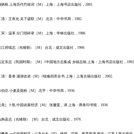
权.上海历代竹枝词［M］.上海：上海书店出版社，2001.
〕王有光.吴下谚联［M］.北京：中华书局，1982.
〕温革.分门琐碎录［M］.上海：学林出版社，1986.
府续志（光绪朝）［M］.台北：成文出版社，1966.
东志（民国时期）［M］//中国地方志集成·乡镇志辑.上海：上海书店出版社，1992
〕姜皋.浦泖农咨［M］//续修四库全书.上海：上海古籍出版社，2002.
庄.小麦及面粉［M］.北平：中华书局，1936.
］卜凯.中国农家经济［M］.张履鸾，译.上海：商务印书馆，1936.
县志（光绪朝）［M］.台北：成文出版社，1976.
春.一个中国村庄：山东台头［M］.张雄，沈炜，秦美珠译.南京：江苏人民出版社，2