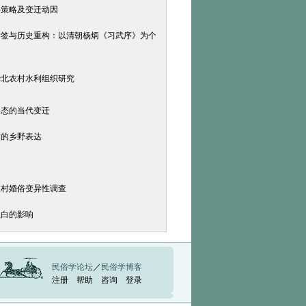
事策略及变迁动因
标签与历史重构：以清朝杨炳《习武序》为个
华北农村水利组织研究
形态的当代变迁
术的乡野表达
农村婚俗变异性调查
秋白的影响
民俗学论坛
／
民俗学博客
注册
帮助
咨询
登录