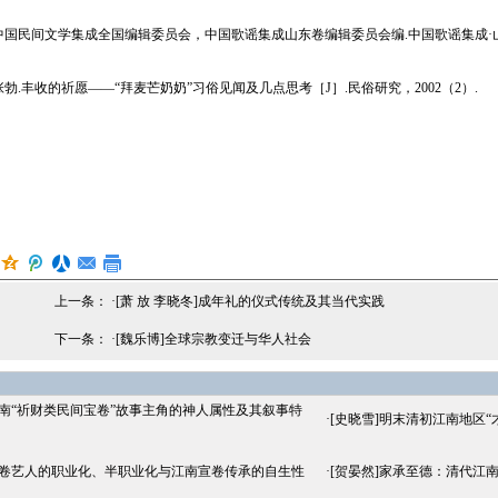
民间文学集成全国编辑委员会，中国歌谣集成山东卷编辑委员会编.中国歌谣集成·山东卷［
.丰收的祈愿——“拜麦芒奶奶”习俗见闻及几点思考［J］.民俗研究，2002（2）.
上一条： ·
[萧 放 李晓冬]成年礼的仪式传统及其当代实践
下一条： ·
[魏乐博]全球宗教变迁与华人社会
江南“祈财类民间宝卷”故事主角的神人属性及其叙事特
·
[史晓雪]明末清初江南地区“
宣卷艺人的职业化、半职业化与江南宣卷传承的自生性
·
[贺晏然]家承至德：清代江