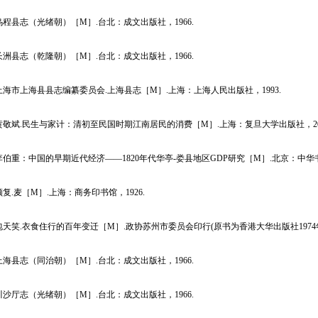
县志（光绪朝）［M］.台北：成文出版社，1966.
县志（乾隆朝）［M］.台北：成文出版社，1966.
市上海县县志编纂委员会.上海县志［M］.上海：上海人民出版社，1993.
斌.民生与家计：清初至民国时期江南居民的消费［M］.上海：复旦大学出版社，200
重：中国的早期近代经济——1820年代华亭-娄县地区GDP研究［M］.北京：中华书局
.麦［M］.上海：商务印书馆，1926.
笑.衣食住行的百年变迁［M］.政协苏州市委员会印行(原书为香港大华出版社1974年
县志（同治朝）［M］.台北：成文出版社，1966.
厅志（光绪朝）［M］.台北：成文出版社，1966.