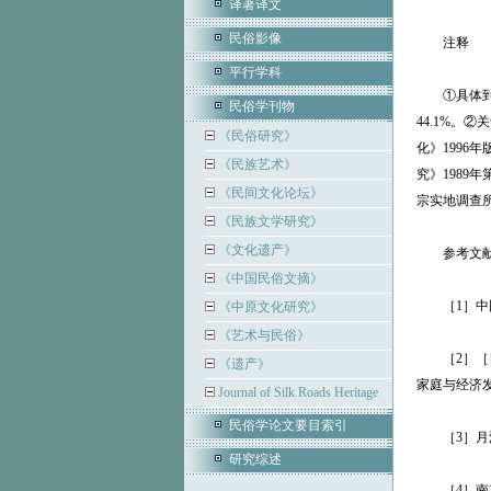
译著译文
民俗影像
注释
平行学科
①具体到各省，
民俗学刊物
44.1%。
《民俗研究》
化》1996
《民族艺术》
究》1989
《民间文化论坛》
宗实地调查
《民族文学研究》
《文化遗产》
参考文
《中国民俗文摘》
［1］中国农
《中原文化研究》
《艺术与民俗》
［2］［日
《遗产》
家庭与经济发
Journal of Silk Roads Heritage
民俗学论文要目索引
［3］月浦里
研究综述
［4］南京农