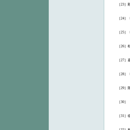
［23］顾炳
［24］〔清
［25］〔宋
［26］松江
［27］嘉定
［28］〔清
［29］陈伯
［30］［美
［31］临朐
［32］杨懋