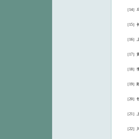
［14］乌程
［15］长洲
［16］上海
［17］黄敬
［18］李伯
［19］顾复
［20］包天
［21］上海
［22］川沙