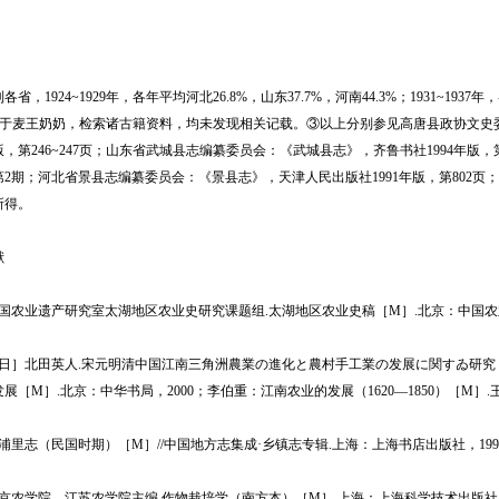
1924~1929年，各年平均河北26.8%，山东37.7%，河南44.3%；1931~1937年
②关于麦王奶奶，检索诸古籍资料，均未发现相关记载。③以上分别参见高唐县政协文史
年版，第246~247页；山东省武城县志编纂委员会：《武城县志》，齐鲁书社1994年版
年第2期；河北省景县志编纂委员会：《景县志》，天津人民出版社1991年版，第802页；
所得。
献
业遗产研究室太湖地区农业史研究课题组.太湖地区农业史稿［M］.北京：中国农业出
］北田英人.宋元明清中国江南三角洲農業の進化と農村手工業の发展に関すゐ研究［M
展［M］.北京：中华书局，2000；李伯重：江南农业的发展（1620—1850）［M］.
志（民国时期）［M］//中国地方志集成·乡镇志专辑.上海：上海书店出版社，1992
学院，江苏农学院主编.作物栽培学（南方本）［M］.上海：上海科学技术出版社，1