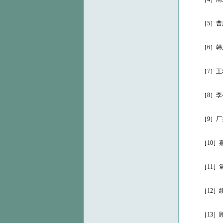
［5］曹广才
［6］韩茂莉
［7］王利华
［8］李令福
［9］厂头镇
［10］嘉定
［11］常熟
［12］续外
［13］顾炳