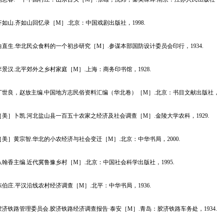
山.齐如山回忆录［M］.北京：中国戏剧出版社，1998.
生.华北民众食料的一个初步研究［M］.参谋本部国防设计委员会印行，1934.
汉.北平郊外之乡村家庭［M］.上海：商务印书馆，1928.
良，赵放主编.中国地方志民俗资料汇编（华北卷）［M］.北京：书目文献出版社，19
］卜凯.河北盐山县一百五十农家之经济及社会调查［M］.金陵大学农科，1929.
］黄宗智.华北的小农经济与社会变迁［M］.北京：中华书局，2000.
香主编.近代冀鲁豫乡村［M］.北京：中国社会科学出版社，1995.
庄.平汉沿线农村经济调查［M］.北平：中华书局，1936.
铁路管理委员会.胶济铁路经济调查报告·泰安［M］.青岛：胶济铁路车务处，1934.