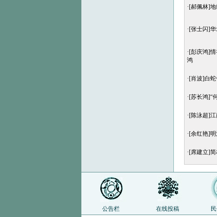
·
[郝佩林]
·
[张士闪]
·
[彭庆鸿]
鸿
·
[肖波]白
·
[苏长鸿]
·
[陈泳超]
·
[余红艳]
·
[席建立]
公告栏
在线投稿
民