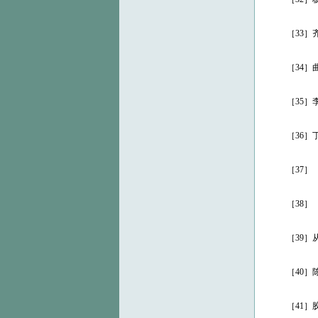
［33］齐如
［34］曲直
［35］李景
［36］丁世
［37］［美
［38］［美
［39］从翰
［40］陈伯
［41］胶济