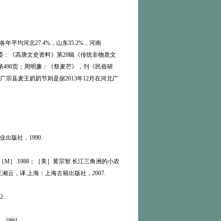
，各年平均河北27.4%，山东35.2%，河南
委：《高唐文史资料》第20辑《传统非物质文
，第490页；周明廉：《祭麦芒》，刊《民俗研
广宗县麦王奶奶节则是据2013年12月在河北广
版社，1990.
］.1988；［美］黄宗智.长江三角洲的小农
王湘云，译.上海：上海古籍出版社，2007.
.
994.