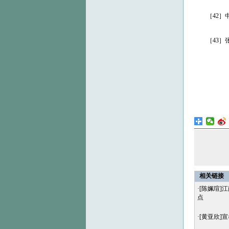
［42］中国
［43］张勃
相关链接
·
[陈姵瑄]
点
·
[黄亚欣]