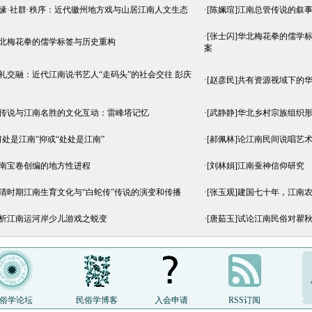
地缘·社群·秩序：近代徽州地方戏与山居江南人文生态
·
[陈姵瑄]江南总管传说的叙
·
[张士闪]华北梅花拳的儒学
华北梅花拳的儒学标签与历史重构
案
情礼交融：近代江南说书艺人“走码头”的社会交往 彭庆
·
[赵彦民]共有资源视域下的
蛇传说与江南名胜的文化互动：雷峰塔记忆
·
[武静静]华北乡村宗族组织
“何处是江南”抑或“处处是江南”
·
[郝佩林]论江南民间说唱艺
江南宝卷创编的地方性进程
·
[刘林娟]江南蚕神信仰研究
明清时期江南生育文化与“白蛇传”传说的演变和传播
·
[张玉观]建国七十年，江南
简析江南运河岸少儿游戏之蜕变
·
[唐茹玉]试论江南民俗对瞿
俗学论坛
民俗学博客
入会申请
RSS订阅