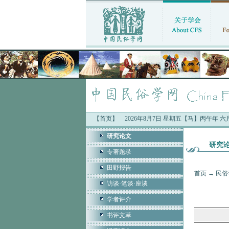
【首页】
2026年8月7日 星期五【马】丙午年 
研究论文
研究
专著题录
田野报告
首页
→
民俗
访谈·笔谈·座谈
学者评介
书评文萃