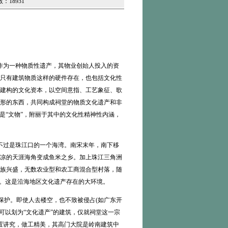
数：18931
。
作为一种物质性遗产，其物业创始人投入的资
只有建筑物质这样的硬件存在，也包括文化性
建构的文化资本，以空间意指、工艺象征、歌
形的东西，共同构成祠堂的物质文化遗产和非
更是“文物”，附丽于其中的文化性精神性内涵，
过是珠江口的一个海湾。南宋末年，南下移
凉的天涯海角变成鱼米之乡。加上珠江三角洲
族兴盛，无数农业型和农工商混合型村落，随
础。这是沿海地区文化遗产存在的大环境。
保护。即使人去楼空，也不致被侵占(如广东开
可以划为“文化遗产”的建筑，仅就祠堂这一宗
置讲究，做工精美，其高门大院是岭南建筑中