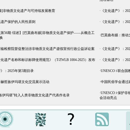
嫫]非物质文化遗产与可持续发展教育
·
《文化遗产》：20
化遗产保护的人民性原则
·
《文化遗产》：20
第56期·综述】[巴莫曲布嫫]非物质文化遗产保护——从概念工
·
巴莫曲布嫫：推动
换
运输检察院督促整治涉非物质文化遗产虚假宣传行政公益诉讼案
·
《文化遗产》：20
遗产名称和标识标牌使用规范》（T/ZWLB 1004-2025）发布
·
《文化遗产》：20
》：2025年第5期目录
·
UNESCO ‖ 联
行赫哲族伊玛堪文化交流展示活动
·
中国民俗学会通过
·
UNESCO ‖ 
族伊玛堪”转入人类非物质文化遗产代表作名录
会活动亮点