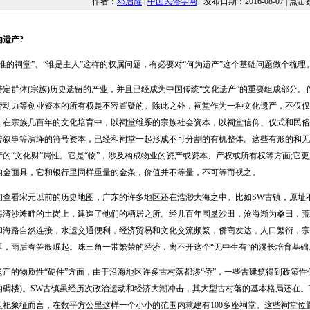
作者：
邓启耀
|
中国民俗学网
发布日期：2016-08-07 | 点击
遗产?
的祠堂”、“谁是主人”这样的权属问题，有必要对“何为遗产”这个基础问题做个梳理
群体(宗族)历史遗留的产业，并且已经成为中国传统“文化遗产”的重要组成部分。
劳动力等创业资本的所有权是不容置疑的。除此之外，祠堂作为一种文化遗产，不仅仅
。在宗族几百年的文化培育中，以祠堂维系的宗族社会资本，以祠堂信仰、仪式和民俗
传叙事等演绎的符号资本，已经和祠堂一起形成不可分割的有机整体。这些有形的和无
的“文化财”属性。它是“物”，涉及构成物业的资产或资本、产权或所有权等方面;它
的金面具，它和银行里同样重量的金条，价值并不等量，不可等而视之。
看宋元以前的历史地图，广东的许多地区还在浩渺大海之中。比如SW古镇，原址不
海湾沙滩畔的土岗上，建造了他们的栖居之所。经几百年围垦沙田，沧海渐为桑田，荒
和海路自然连接，水运交通便利，经济贸易和文化交流频繁，侨商发达，人口繁衍，宗
延，雨后春笋般崛起。珠三角一带繁荣的经济，离不开这个“无中生有”的漫长培育基
的物质性“硬件”方面，由于沿海地区许多古村落都涉“侨”，一些古建筑得到政策性
的碉楼)。SW古镇虽经历次政治运动和经济大潮冲击，其大型古村落的基本格局还在。
祖祀象征而言，在数平方公里这样一个小小的范围内就建有100多座祠堂。这些祠堂位