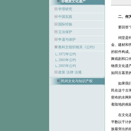
非物质文化遗产
学理研究
中国实践
二、何为
国际经验
要回答“谁
立法保护
祠堂是特定
申遗与保护
金、建材和
教科文组织相关《公约》
的软件构成
1972年公约
舞戏剧和口
2003年公约
2005年公约
物质文化遗产
政策·法律·法规·
如同古墓里
民间文化与知识产权
如果我们查
民在这个古
密布的水网
着陆地的南
在文化遗产
平数以千计
族最突出的