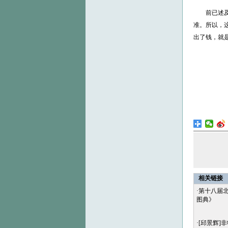
前已述及，
准。所以，
出了钱，就是
相关链接
·
第十八届
图典》
·
[邱景辉]