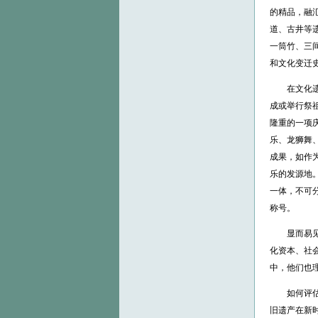
的精品，融
道、古井等
一筒竹、三
和文化变迁
在文化遗产
成或举行祭
隆重的一项
乐、龙狮舞
成果，如作
乐的发源地
一体，不可分
称号。
显而易见，
化资本、社
中，他们也
如何评估文
旧遗产在新