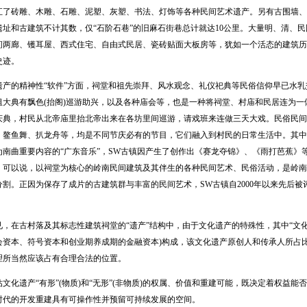
汇了砖雕、木雕、石雕、泥塑、灰塑、书法、灯饰等各种民间艺术遗产。另有古围墙、
遗址和古建筑不计其数，仅“石阶石巷”的旧麻石街巷总计就达10公里。大量明、清、
间两廊、镬耳屋、西式住宅、自由式民居、瓷砖贴面大板房等，犹如一个活态的建筑历
史迹。
的精神性“软件”方面，祠堂和祖先崇拜、风水观念、礼仪祀典等民俗信仰早已水乳
祖大典有飘色(抬阁)巡游助兴，以及各种庙会等，也是一种将祠堂、村庙和民居连为
庆典，村民从北帝庙里抬北帝出来在各坊里间巡游，请戏班来连做三天大戏。民俗民间
、鳌鱼舞、扒龙舟等，均是不同节庆必有的节目，它们融入到村民的日常生活中。其中
为南曲重要内容的“广东音乐”，SW古镇因产生了创作出《赛龙夺锦》、《雨打芭蕉》
。可以说，以祠堂为核心的岭南民间建筑及其伴生的各种民间艺术、民俗活动，是岭南
割。正因为保存了成片的古建筑群与丰富的民间艺术，SW古镇自2000年以来先后被评
在古村落及其标志性建筑祠堂的“遗产”结构中，由于文化遗产的特殊性，其中“文化”
会资本、符号资本和创业期养成期的金融资本)构成，该文化遗产原创人和传承人所占
理所当然应该占有合理合法的位置。
化遗产“有形”(物质)和“无形”(非物质)的权属、价值和重建可能，既决定着权益能
时代的开发重建具有可操作性并预留可持续发展的空间。