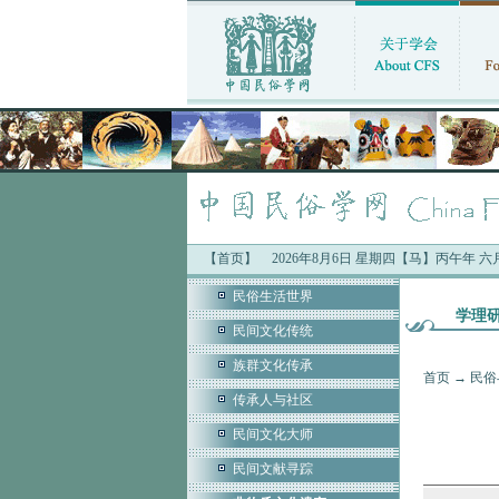
【首页】
2026年8月6日 星期四【马】丙午年 
民俗生活世界
学理
民间文化传统
族群文化传承
首页
→
民俗
传承人与社区
民间文化大师
民间文献寻踪