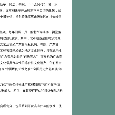
庙宇、民居、书院、卜卜斋(小学)、塔、水
民国、文革和改革开放时期不同类型的建筑，如
史博物馆，折射着珠江三角洲地区的社会转型
交融。每年旧历三月三的北帝诞巡游，祠堂落
一体的空间展演。其中，北帝巡游是旧时沙湾最
文艺活动如广东音乐私伙局、粤剧、广东音
某些项目已经成为地方文化经典，具有标示性
等广东音乐名曲的“何氏三杰”，而被称为广东音
文化最具代表性的综合性文化遗产。它们整合
为“中国民间艺术之乡”“全国历史文化名镇”等
的产权(包括物业产权和知识产权)和资本(文
比重最大。所以，在其资产评估和权益分配结构
否合理划分，也关系到开发具有什么的水准，使