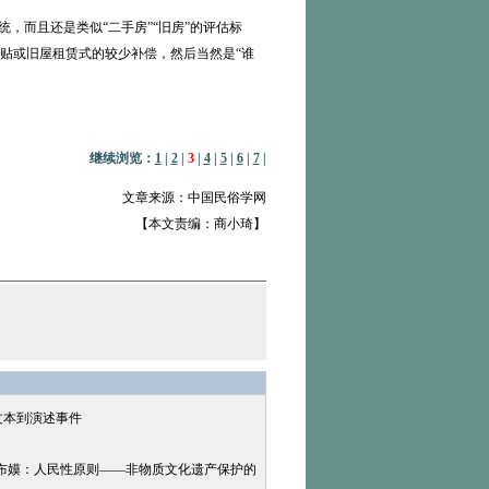
而且还是类似“二手房”“旧房”的评估标
贴或旧屋租赁式的较少补偿，然后当然是“谁
继续浏览：
1
|
2
|
3
|
4
|
5
|
6
|
7
|
文章来源：中国民俗学网
【本文责编：商小琦】
文本到演述事件
布嫫：人民性原则——非物质文化遗产保护的