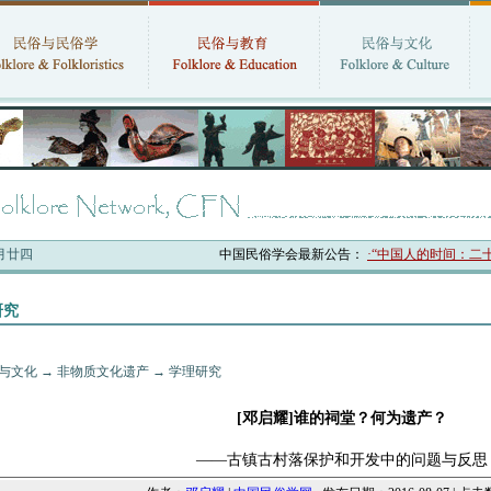
六月廿四
中国民俗学会最新公告：
·“中国人的时间：二十四
研究
与文化
→
非物质文化遗产
→
学理研究
[邓启耀]谁的祠堂？何为遗产？
——古镇古村落保护和开发中的问题与反思