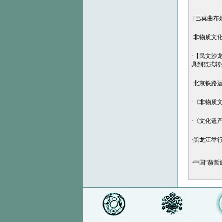
·
[巴莫曲布
·
非物质文
·
【民文沙龙
具到范式转
·
北京铁路
·
《非物质文化
·
《文化遗产
·
黑龙江举
·
中国“赫哲