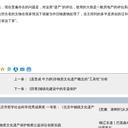
现在普遍存在的问题是，对这类“遗产”的评估，使用的大致是一般房地产的评估系统，
这些古老的文物在很多情况下就被当作旧物废物处理了，业主得到的多半是类似拆迁补
谁说了算”。
上一条： ·
[孟贵成 牛力静]非物质文化遗产概念的“工具性”分析
下一条： ·
[田青]城镇化建设中的非遗保护
北京市哲学社会科学优秀成果奖·一等奖：《北京中轴线文化遗产
·
[意娜、谢鹤轩]从
·
聊辽非遗丨巴莫曲
非物质文化遗产保护检察公益诉讼创新实践
法理基石