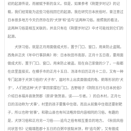
初的起源传说，而被赋予新的含义。但是，如果参考《荆楚岁时记》的记
载，我们经常能为这些习俗找回它的起源。我在研究日本民俗时，曾注意过
日本很多地方今天仍然存在的“犬饼”和“追鸟”这两种习俗。按照我的看法，
这两种习俗是相互关联的，并且只有在《荆楚岁时记》中才可能找到它们的
起源。
犬饼习俗，就是正月用面做成犬形，置于门口、窗口，用来防止盗贼。
西角井正庆《年中行事辞典》称：日本秋田市南部，正月十五日夜，要用面
做成犬形，置于门口、窗口，用来防止被盗。现在自己家做的少了，一般都
在店里直接买。在横手市的正月十五日、汤泽市旧历正月十二日，又有一种
专门起源于犬饼习俗的“犬子市”，届时市上出卖面做成的龟、鹤等形状的“犬
子”，人们把这种“犬子”拿回家摆在门口。吉野裕子《阴阳五行与日本民俗》
介绍日本福井县敦贺郡（原译“敦贺县，误——引者。）的白木村，正月七
日的活动称为“犬事”，村里的孩子要集中住宿，而且从前集中住宿还要射靶
子，所以也称“射事”。和歌山县也有叫法略异但内容相同的习俗。有趣的
是，犬饼习俗和正月另一习俗——追鸟之俗有相互重合的地方。《秋田风俗
问状答书》记载雄胜郡十五日的白粥中放黏米饼，称“追鸟粥”，又有做成