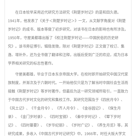
在日本较早采用近代研究方法研究《荆楚岁时记》的是和田久德。
1941年，他发表了《关于＜荆楚岁时记＞》一文，从文献学角度对《荆楚
岁时记》的成书、版本等做了初步研究，对该书在日本的影响也有所涉及。
1950年，守屋美都雄出版了《校注荆楚岁时记——中国民俗的历史研
究》。该书旁征博引，辑隐发微，除对《荆楚岁时记》正文做了校订、集
逸、增补外，还为全书做了翻译和注释，出版后受到广泛的欢迎，成为日本
学界相关研究的标志性著作。
守屋美都雄，毕业于日本东京帝国大学。在校时即开始研究中国汉代家
族制度，并渐次及于六朝时代。一开始他仅只是为了解当时中国社会生活而
接触《荆楚岁时记》等岁时著作，但最后为这一研究领域所吸引，一直致力
于中国古代岁时文化的研究和集校工作。其研究范围及于《四民月令》、
《风土记》、《千金月令》、《齐人月令》、《金谷园记》、《保生月
录》、《金门岁时录》、《四时宝镜》、《秦中岁时记》、《辇下岁时
记》、《四时纂要》、《岁华纪丽》、《岁时广记》、《养生月览》等，其
研究成果，多收入《中国古代岁时记研究》中。1966年，时任大阪大学文