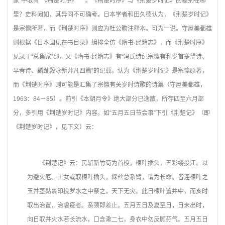
家”中收有“《荆楚时序》一”。《荆楚时序》与《荆楚岁时记》的差别在哪
里？史料阙如，其异同不可确考。日本学者和田久德认为，《荆楚岁时记》
是宗懔所著，而《荆楚时序》则应为杜公瞻注释本。可为一说。守屋美都雄
则根据《日本国见在书目录》编排全仿《隋书·经籍志》，而《荆楚时序》
见录于“总集家”部，又《隋书·经籍志》有“冯氏诗纪宗懔有和岁首寒望诗、
早春诗、麟趾殿咏新井凡四篇”的记载，认为《荆楚岁时记》是宗懔原著，
而《荆楚时序》则可能是汇集了宗懔有关岁时诗歌的诗集（守屋美都雄，
1963：84－85）。前引《本朝月令》绝大部分已逸散，所存四至六月部
分，多引用《荆楚岁时记》内容。如“五月五日节会事”下引《荆楚记》（即
《荆楚岁时记》，见下文）云：
《荆楚记》云：民斩新竹筍为首椶，楝叶插头，五彩缕投江。以
为避火厄。士女或取楝叶插头，綵丝总系臂，谓为长命。皆连楝叶之
玉并茎黏裹印投罗水之中祭之，天下无灾。此日楝叶置井中，而亥时
取出治置，治虐疫者。系颈即差止。五月五日及夏至日，日未出时，
向日取井火水若长流水，口含漱二七，身衣中勿反顾芬气。五月五日