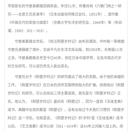
学部部长的守屋美都雄因病猝逝，年仅51岁。所著尚有《六朝门阀之一研
究——太原王氏系谱考》（日本出版协同株式会社，1951年）、遗作集
《中国古代的家族与国家》（京都大学东洋史研究会，1968年）等（布目
潮
，1993：301－303）。
守屋美都雄去世后，《校注荆楚岁时记》由布目潮沨、中村裕一等根据
守屋氏遗稿做了增补，交由平凡社东洋文库出版，到1993年，共再版11次
之多。守屋美都雄去世至今已40年，但在日本中国学界，论及中国古代岁
时文化研究，可以说仍然无人能出其右。
守屋氏对于《荆楚岁时记》的研究做出了很大的贡献。由于他的卓越的
工作，《荆楚岁时记》在日本的流传范围得到极大的扩展。综观他对《荆楚
岁时记》的研究，可以总结出三项主要成就。首先是为《荆楚岁时记》正
名。他认为，《荆楚岁时记》最初名《荆楚记》，因为一直到《玉烛宝典》
成书，典籍中出现的都是《荆楚记》，没有出现过今天我们习惯的《荆楚岁
时记》这一书名。也就是说，《荆楚岁时记》的“岁时”是《玉烛宝典》成书
以后，《艺文类聚》成书以前（581－624年）这43年之间被人加上的。而