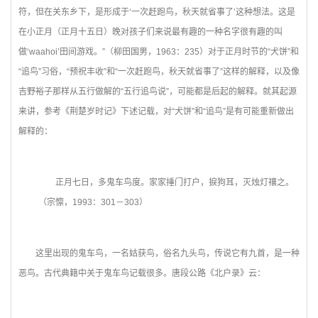
符，但在关东乡下，是形成于‘一次赶跑鸟，秋天就省事了’这种想法。这是
在小正月（正月十五日）晚对孩子们来说最有趣的一种名字很有趣的叫
做‘waahoi’田间游戏。”（柳田国男，1963：235）对于正月时节的“犬饼”和
“追鸟”习俗，“预祝丰收”和“一次赶跑鸟，秋天就省事了”这样的解释，以及像
吉野裕子那样从五行做解的“五行追鸟说”，可能都是后起的解释。就其起源
来讲，参考《荆楚岁时记》下述记载，对“犬饼”和“追鸟”是有可能重新做出
解释的：
正月七日，多鬼车鸟度。家家捶门打户，捩狗耳，灭烛灯禳之。
（宗懔，1993：301－303）
这里出现的鬼车鸟，一名姑获鸟，俗名九头鸟，传说它有九首，是一种
恶鸟。古代典籍中关于鬼车鸟记载很多。唐段公路《北户录》云：