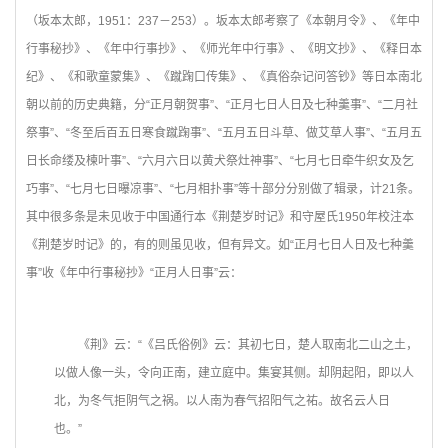
（坂本太郎，1951：237－253）。坂本太郎考察了《本朝月令》、《年中
行事秘抄》、《年中行事抄》、《师光年中行事》、《明文抄》、《释日本
纪》、《和歌童蒙集》、《蹴踘口传集》、《真俗杂记问答钞》等日本南北
朝以前的历史典籍，分“正月朝贺事”、“正月七日人日及七种羹事”、“二月社
祭事”、“冬至后百五日寒食蹴踘事”、“五月五日斗草、做艾草人事”、“五月五
日长命缕及楝叶事”、“六月六日以黄犬祭灶神事”、“七月七日牵牛织女及乞
巧事”、“七月七日曝凉事”、“七月相扑事”等十部分分别做了辑录，计21条。
其中很多条是未见收于中国通行本《荆楚岁时记》和守屋氏1950年校注本
《荆楚岁时记》的，有的则虽见收，但有异文。如“正月七日人日及七种羹
事”收《年中行事秘抄》“正月人日事”云：
《荆》云：“《吕氏俗例》云：其初七日，楚人取南北二山之土，
以做人像一头，令向正南，建立庭中。集宴其侧。却阴起阳，即以人
北，为冬气拒阴气之祸。以人南为春气招阳气之祐。故名云人日
也。”