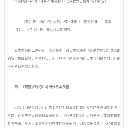
“七月相扑事”收《年中行事秘抄》“七月廿六日相扑内政事”云：
《荆》云：结件相扑之戏。相扑即相扑（原文如此——笔者
注）。《月令》云：养壮侠以助阳气。
坂本太郎的上述研究，重点集中于对日本典籍中《荆楚岁时记》逸文的
钩辑，角度新颖，内容翔实，对于包括守屋氏在内的日本《荆楚岁时记》的
研究者都有很大影响。
四、《荆楚岁时记》与当代日本民俗
因为《荆楚岁时记》历史上曾经对日本岁时文化发展产生过深刻影响，
所以，即便在今天研究日本民俗时，《荆楚岁时记》仍然是不可或缺的重要
参考书籍。今天日本各地仍然存在的很多民俗，因为流传过久，已经失去最