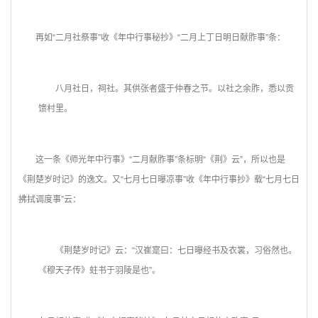
再如“二月社祭事”收《年中行事秘抄》“二月上丁日明日献胙事”条：
八月社日，祠社。其供张者盛于仲春之节。以社之余胙，悉以贡
馈村里。
这一条《师光年中行事》“二月献胙事”条标明“《荆》云”，所以也是
《荆楚岁时记》的逸文。又“七月七日曝凉事”收《年中行事抄》载“七月七日
拂拭调度事”云：
《荆楚岁时记》云：“汉崔寔曰：七日曝经书及衣裳，习俗然也。
《穆天子传》蛀书于羽陵是也”。