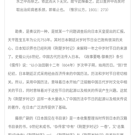
水之中而祭之。依此而天下无灾。故今此楝蓁之，此日置井中而亥时
取出治疟病者系颈，即差止也。（惟宗公方，1931：273）
勘奏，是奏议的一种，是就某一个问题调查后向日本天皇提出的汇报。
天平胜宝五年为公元753年。其时日本朝廷对岁时节日业已抱有很深的关
心，日本知识界也已经利用《荆楚岁时记》来解释一年之中岁时节日的来源
了。史载公元6世纪，中国古代历法传入日本。《政事要略·御奏历》条引
《儒传》说：“以小治田朝十二年（604年）岁次甲子朔，始用历日。”到7世
纪初，日本朝廷正式采用经由百济传来的中国历法。历法和岁时节日密切相
关。所以，采用中国历法，意味着日本开始广泛接触中国古代岁时文化中相
关的节日，同时意味着对于这些节日的起源以及相关的传说产生兴趣。这就
为《荆楚岁时记》这样一本大量收入了中国历法中节日的起源以及相关传说
的著作，在日本广泛流传提供了基础。
藤原广嗣的《日本国见在书目录》是一本收集整理当时传到日本的汉籍
书目录的书，9世纪末成书。“杂传家”中有“《荆楚岁时记》一卷”，又“总集