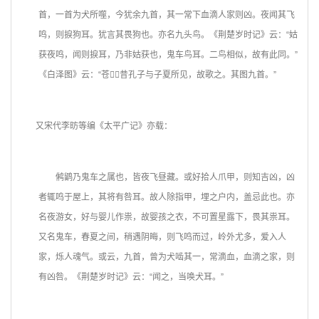
首，一首为犬所噬，今犹余九首，其一常下血滴人家则凶。夜闻其飞
鸣，则捩狗耳。犹言其畏狗也。亦名九头鸟。《荆楚岁时记》云：“姑
获夜鸣，闻则捩耳，乃非姑获也，鬼车鸟耳。二鸟相似，故有此同。”
《白泽图》云：“苍
，昔孔子与子夏所见，故歌之。其图九首。”
又宋代李昉等编《太平广记》亦载：
鸺鹠乃鬼车之属也，皆夜飞昼藏。或好拾人爪甲，则知吉凶，凶
者辄鸣于屋上，其将有咎耳。故人除指甲，埋之户内，盖忌此也。亦
名夜游女，好与婴儿作祟，故婴孩之衣，不可置星露下，畏其祟耳。
又名鬼车，春夏之间，稍遇阴晦，则飞鸣而过，岭外尤多，爱入人
家，烁人魂气。或云，九首，曾为犬啮其一，常滴血，血滴之家，则
有凶咎。《荆楚岁时记》云：“闻之，当唤犬耳。”