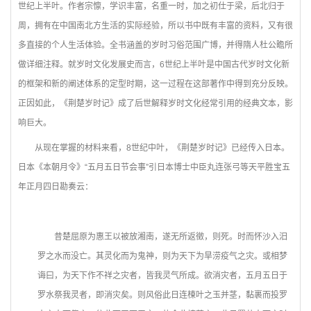
世纪上半叶。作者宗懔，学识丰富，名重一时，加之初仕于梁，后北归于
周，拥有在中国南北方生活的实际经验，所以书中既有丰富的资料，又有很
多直接的个人生活体验。全书涵盖的岁时习俗范围广博，并得隋人杜公瞻所
做详细注释。就岁时文化发展史而言，6世纪上半叶是中国古代岁时文化新
的框架和新的阐述体系的定型时期，这一过程在这部著作中得到充分反映。
正因如此，《荆楚岁时记》成了后世解释岁时文化经常引用的经典文本，影
响巨大。
从现在掌握的材料来看，8世纪中叶，《荆楚岁时记》已经传入日本。
日本《本朝月令》“五月五日节会事”引日本博士中臣丸连张弓等天平胜宝五
年正月四日勘奏云：
昔楚屈原为惠王以被放湘南，遂无所返徵，则死。时而怀沙入汨
罗之水而没亡。其灵化而为鬼神，则为天下为旱涝疫气之灾。或相梦
诲曰，为天下作不祥之灾者，皆我灵气所成。欲消灾者，五月五日于
罗水祭我灵者，即消灾矣。则风俗此日连楝叶之玉并茎，黏裹而投罗