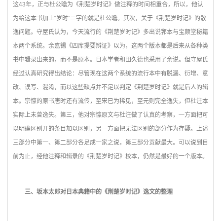
这43年，正与杜公瞻为《荆楚岁时记》做注释的时间相重合，所以，他认
为给这本书加上“岁时”二字的就是杜公瞻。其次，关于《荆楚岁时记》的散
逸问题。守屋氏认为，今天流行的《荆楚岁时记》多出说郛本与宝颜堂秘籍
本两个系统。余嘉锡《四库提要辨证》以为，这两个版本都是后来从各种类
书中辑录出来的，而不是原本。日本学者和田久德也采用了余说。但守屋氏
经过认真研究得出结论：尽管现在这两个系统的流行本中有脱漏、衍增、意
改、误写、混淆，而以这些缺点并不足以判定《荆楚岁时记》就是后人的辑
本。宗懔的原书唐时还有流传，至宋已为稀见，至元则完全逸失，但杜注本
实际上未曾逸失。第三，他对宗懔原文与杜注做了认真的考察，一方面把可
以明确区别开的条目加以区别，另一方面把无法区别的部分作为存疑。上述
三部分中第一、第二部分各足成一家之说，第三部分贡献最大。可以说到目
前为止，经他注释和辑录的《荆楚岁时记》校本，仍然是最好的一个版本。
三、坂本太郎对日本典籍中的《荆楚岁时记》逸文的整理