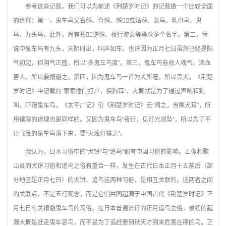
参考这些记载，我们可以为前述《荆楚岁时记》的记载做一个比较全面
的诠释：第一，鬼车鸟又名鸧、奇鸧、鸧
，或姑获、女鸟、乳母鸟、鬼
鸟、九头鸟，此外，尚有苍，逆鸧、夜行游女等等众多
个名字。第二，传
说中鬼车鸟有九头，天阴时出，叫声如车。也许因为正月七日虽然已经是阳
气初起，但阴气正盛，所以“多鬼车鸟度”。第三，鬼车鸟能收人魂气、滴血
害人，所以要攘避之。第四，因为鬼车鸟一首为犬所噬，所以畏犬。《荆楚
岁时记》中记载的“家家捶门打户，捩狗耳”，大概就是为了通过声响和狗
叫，吓跑鬼车鸟。《太平广记》引《荆楚岁时记》云“闻之，当唤犬耳”，所
用禳解的道理也是同样的。又因为鬼车鸟“夜行，见灯光则坠”，所以为了不
让飞度的鬼车鸟落下来，要“灭烛灯禳之”。
我认为，日本习俗中的“犬饼”与“追鸟”都有中国习俗的影响。正像和歌
山县的犬饼习俗和追鸟之俗有重合一样，发生在古代日本正月十五前后（部
分地区是正月七日）的犬饼、追鸟这两种习俗，是相互关联的。这两者之间
的关联点，不是五行观念，而是它们共同起源于中国古代《荆楚岁时记》正
月七日有关禳避鬼车鸟的习俗。在日本普遍流行的正月追鸟之俗，最初的起
源大概是赶走鬼车恶鸟，而不是为了追赶要到秋天才到来危害庄稼的鸟。正