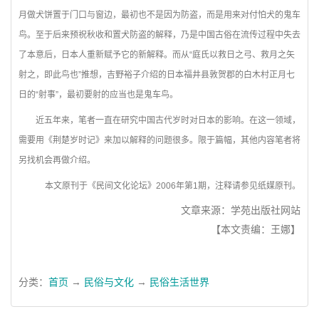
月做犬饼置于门口与窗边，最初也不是因为防盗，而是用来对付怕犬的鬼车
鸟。至于后来预祝秋收和置犬防盗的解释，乃是中国古俗在流传过程中失去
了本意后，日本人重新赋予它的新解释。而从“庭氏以救日之弓、救月之矢
射之，即此鸟也”推想，吉野裕子介绍的日本福井县敦贺郡的白木村正月七
日的“射事”，最初要射的应当也是鬼车鸟。
近五年来，笔者一直在研究中国古代岁时对日本的影响。在这一领域，
需要用《荆楚岁时记》来加以解释的问题很多。限于篇幅，其他内容笔者将
另找机会再做介绍。
本文原刊于《民间文化论坛》2006年第1期，注释请参见纸媒原刊。
文章来源：学苑出版社网站
【本文责编：王娜】
分类：
首页
→
民俗与文化
→
民俗生活世界