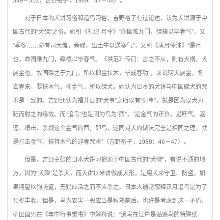
549－552；吉野裕子，1989：47－48）。
对于日本的犬饼习俗和追鸟习俗，吉野裕子有过论述，认为犬饼源于中
国古代的“犬磔”之俗。她引《礼记·月令》“命国难九门，磔禳以毕春气”，又
“季冬……命有司大傩，旁磔，出土牛以送寒气”，又引《唐月令注》“是月
也，命国难九门，磔禳以毕春气。《洪范》传曰：言之不从，则有犬祸。犬
属金也。故国磔之于九门，所以抑金扶木，毕成春功”，来说明犬属金，冬
去春来，要扶木气，抑金气，所以磔犬。她认为日本的犬饼与中国磔犬的咒
术是一致的。吉野还认为福井县的“犬事”之所以有“射事”，就是因为以犬为
靶而射之的缘故。而“追鸟”也是因为鸟为“酉”，“是金气的正位，是旺气。驱
逐、禳击、杀戮这个金气的酉，即鸟，这同对犬的做法完全是相同之理，就
是打击金气，扶持木气的迎春咒术”（吉野裕子，1989：46－47）。
但是，吉野主张的日本犬饼习俗源于中国古代的“犬磔”，有说不通的地
方。因为“犬磔”是杀犬，而犬饼以米饼做成犬形，是用犬来守卫、防盗。如
果期望以狗防盗，无疑应活之而不应杀之。日本人通常解释正月追鸟是为了
预祝丰收。但是，鸟为农害一般应当是秋熟前后。也许是考虑到这一矛盾，
柳田国男在《年中行事觉书》中解释说：“追鸟在江户是贴追鸟的特殊纸