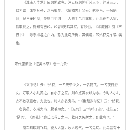
《淮南万毕术》曰鸱鸺致鸟。注云取鸱鸺折其大羽，绊其两足，
以为媒，张罗其旁，众鸟聚矣。《博物志》又云：鸺鹠鸟，一名鸱
鸺，昼日无所见，夜则目至明……人截手爪弃露地，此鸟夜至人家，
拾取视之，则知有吉凶。凶者
更鸣其家，有殃也。《陈藏器》引《五
行书》：除手爪埋之户内，恐为此鸟所得，其鸺鹠，即姑获鬼车鸮类
也。
宋代唐慎微《证类本草》卷十九云：
《玄中记》云：“姑获，一名天帝少女，一名隐飞，一名夜行游
女。好取人小儿养之。有小子之家，则血点其衣以为志。今时人小儿
衣不欲夜露者，为此也。时人亦名鬼鸟。”《荆楚岁时记》云：“姑获，
一名钩星，衣毛为鸟，脱毛为女。”《左传》云“鸟鸣于毫”，杜注云：
“
是也”。《周礼》“庭氏以救日之弓、救月之矢射之，即此鸟也。”
鬼车晦暝则飞鸣，能入人室，收人魂气，一名鬼鸟。此鸟昔有十