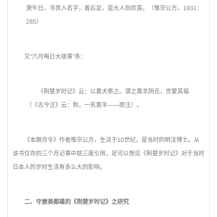
庚午日，书贵人名字，着右足，是大人则欢喜。（惟宗公方，1931：
285）
又“六月晦日大祓事”条：
《荆楚岁时记》云：以黄犬祭之。谓之黄羊阴氏，世蒙其福
（《古今注》云：狗，一名黄羊——原注）。
《本朝月令》作者惟宗公方，生活于10世纪，是当时的明法博士。从
该书仅存的三个月记事中就三度引用，足可以想见《荆楚岁时记》对于当时
日本人的岁时生活有多么大的影响。
二、守屋美都雄的《荆楚岁时记》之研究