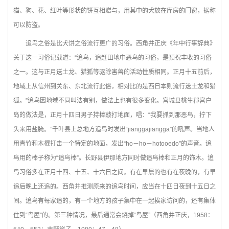
猫、狗、花、红叶等形状的饼互相赠与，用其中的犬放在库房的门窗，据称
可以防盗。
追鸟之俗是比犬饼之俗流行更广的习俗。西角井正庆《年中行事辞典》
关于这一习俗记载道：“追鸟，追赶田地中恶鸟的习俗，是预祝丰收的习俗
之一。这与正月送土龙、猎狐等驱除害兽的活动性质相同。正月十五前后，
地域上从信州到关东、东北流行此俗，相对比的是西日本则流行送土龙和猎
狐。”追鸟因地域不同叫法有别，做法上也有很多变化。宫城县桃生郡宫户
岛的做法是，正月十四日男子持棒敲打地面，唱：“我要抓到那恶鸟，拧下
头来用盐腌。”千叶县上总地方追鸟时发出“jianggajiangga”的吼声。当地人
用青竹和木棍打击一个特定的地面，发出“ho－ho－hotooedo”的声音。追
鸟用的棒子称为“追鸟棒”。长野县伊那地方同时做追鸟棒和正月的饰木。追
鸟习俗多在正月十四、十五、十六日之间。有在早晨的也有在夜晚的，有早
追后晚上还追的。西角井推测原来的追鸟时间，应当在十四日夜到十五日之
间。追鸟有每家追的，有一个地方的孩子集中在一起挨家访问的，还有集体
住到“鸟屋”的。第三种情况，最后通常会烧掉“鸟屋”（西角井正庆，1958：