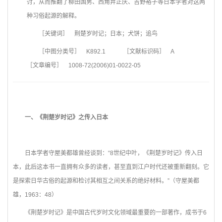
讨，从而推翻了柳田国男、西角井正庆、吉野裕子等日本学者对这两
种习俗起源的解释。
［关键词］ 荆楚岁时记；日本；犬饼；追鸟
［中图分类号］ K892.1
［文献标识码］ A
［文章编号］ 1008-72(2006)01-0022-05
一、《荆楚岁时记》之传入日本
日本学者守屋美都雄曾经谈到：“8世纪中叶，《荆楚岁时记》传入日
本，此后这本书一直拥有众多的读者，甚至直到江户时代还被重新翻刻。它
是探索日华古俗的起源和检讨其相互之间关系的绝好材料。”（守屋美都
雄，1963：48）
《荆楚岁时记》是中国古代岁时文化领域最重要的一部著作，成书于6