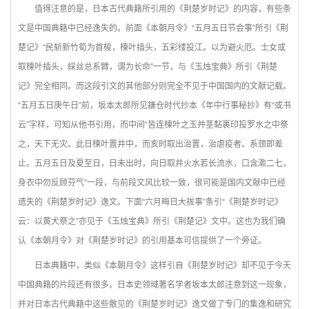
值得注意的是，日本古代典籍所引用的《荆楚岁时记》的内容，有些条
文是中国典籍中已经逸失的。前面《本朝月令》“五月五日节会事”所引《荆
楚记》“民斩新竹筍为首椶，楝叶插头，五彩缕投江。以为避火厄。士女或
取楝叶插头，綵丝总系臂，谓为长命”一节，与《玉烛宝典》所引《荆楚
记》完全相同。而这段引文的其他部分则完全不见于中国国内的文献记载。
“五月五日庚午日”前，坂本太郎所见鎌仓时代抄本《年中行事秘抄》有“或书
云”字样，可知从他书引用，而中间“皆连楝叶之玉并茎黏裹印投罗水之中祭
之，天下无灾。此日楝叶置井中，而亥时取出治置，治虐疫者。系颈即差
止。五月五日及夏至日，日未出时，向日取井火水若长流水，口含漱二七，
身衣中勿反顾芬气”一段，与前段文风比较一致，很可能是国内文献中已经
遗失的《荆楚岁时记》逸文。下面“六月晦日大祓事”条引“《荆楚岁时记》
云：以黄犬祭之”亦见于《玉烛宝典》所引《荆楚记》文中。这也为我们确
认《本朝月令》对《荆楚岁时记》的引用基本可信提供了一个旁证。
日本典籍中，类似《本朝月令》这样引自《荆楚岁时记》却不见于今天
中国典籍的片段还有很多。日本史领域著名学者坂本太郎注意到这一现象，
并对日本古代典籍中这些散见的《荆楚岁时记》逸文做了专门的集逸和研究