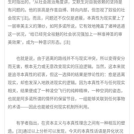
生时指出的，“从社会政治角度讲，艾默生对自我依赖的坚持是
有问题的。他的崇高是作茧自缚、转向内部，但忽视了奴役的社
会现实”[注]。而且，问题还不仅仅是遮蔽，本真性为现实蒙上了
一层审美主义的薄纱，如阿多诺所说，它有效地掩盖了诸神逃遁
这一状况，“给已经完全祛魅的社会状况强加上一种准神圣的审
美效果”，成为一种意识形态。[注]
也就是说，由于逃离的路线并不与现实冲突，所以变得安分
而无害，根本无力或无意改变现实的压迫逻辑。当然，这本来就
是追寻本真性的初衷，但这一选择的结果是悖论性的：愈是逃离
现实，却愈发深入地跌进现实的逻辑。因为本真性不与任何现实
相关，结果便成了一种凌空飞行的纯粹精神，一种空洞的姿态，
也就是阿多诺所谓的情怀的保留节目，一组能够关联到任何事物
的术语——因此也能被任何现实机制所利用。
有学者指出，在资本主义与本真性理念之间有一种相互的塑
造。[注]通过以上分析可以发现，今天的本真性话语是异化状况