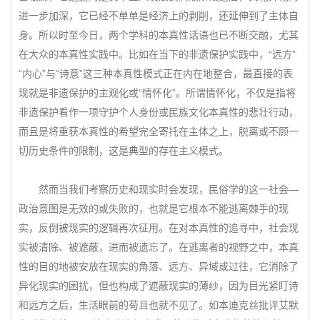
进一步加深，它已经不单单是经济上的剥削，还延伸到了主体自
身。所以时至今日，两个学科的本真性话语也已不断交融，尤其
在大众的本真性实践中。比如在当下的非遗保护实践中，“远方”
“内心”与“诗意”这三种本真性模式正在内在地整合，最直接的表
现就是非遗保护的主观化或“情怀化”。所谓情怀化，不仅是指将
非遗保护看作一项守护个人身份或民族文化本真性的悲壮行动，
而且是将重获本真性的希望完全寄托在主体之上，脱离或不顾一
切历史条件的限制，这是典型的存在主义模式。
然而当我们考察历史和现实时会发现，民俗学的这一社会—
政治意图是无效的或失败的，也就是它根本不能逃离棘手的现
实，反倒被现实的逻辑再次征用。在对本真性的追寻中，社会现
实被清除、被遮蔽，进而被遗忘了。在逃离者的视野之中，本真
性的目的地被安放在现实的角落、远方、异域或过往，它消除了
异化现实的困扰，但也构成了遮蔽现实的薄纱，因为目光紧盯诗
和远方之后，生活眼前的苟且也就不见了。如本迪克丝批评艾默