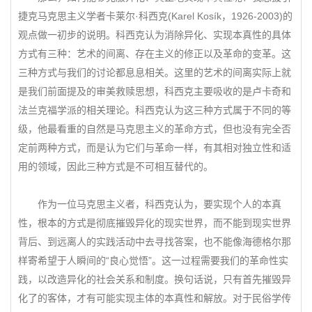
捷克马克思主义学者卡莱尔·科西克(Karel Kosík，1926-2003)的
观点做一初步的说明。科西克认为消除异化、实现本真性的具体
方式有三种：艺术的间离、存在主义的修正以及革命的变革。这
三种方式与我们的讨论都息息相关。这里的艺术的间离实际上就
是我们前面提及的审美救赎思想，科西克主要吸收的是卢卡奇和
法兰克福学派的相关理论。科西克认为这三种方式属于不同的等
级，他最看重的自然是马克思主义的革命方式，但也没有完全否
定前两种方式，而是认为它们与革命一样，有其相对独立性和适
用的领域，因此三种方式是不可相互替代的。
作为一位马克思主义者，科西克认为，要实现个人的本真
性，根本的方式是彻底摧毁异化的现实世界，而不能到现实世界
背后、到远离人的实践活动中去寻找答案，也不能像海德格尔那
样寄希望于人瞬间的“良心觉悟”。这一过程需要我们的革命性实
践，以改造异化的社会关系和制度。换句话说，只有首先摧毁异
化了的客体，才有可能实现主体的本真性和解放。对于民俗学传