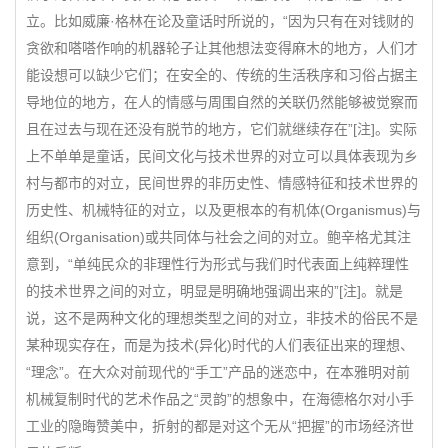
立。比如威廉·格林在论及童话时所说的，“因为只有在对钱财的
贪欲和嗒嗒作响的机器轮子让其他想法变得麻木的地方，人们才
能设想可以缺少它们；在安全的、传统的生活秩序和习俗占据主
导地位的地方，在人的情感与周围自然的关联仍然能够被觉察而
且在过去与现在还没有脱节的地方，它们就继续存在”[注]。实际
上不单单是童话，民间文化与技术世界的对立可以具体表现为乡
村与都市的对立，民间世界的非历史性、情感特征和技术世界的
历史性、机械特征的对立，以及更根本的有机体(Organismus)与
组织(Organisation)或共同体与社会之间的对立。鲍辛格尤其注
意到，“单纯民众的非理性行为形式与我们时代表面上纯粹理性
的技术世界之间的对立，明显是明确地强调出来的”[注]。就是
说，这不是两种文化的理想类型之间的对立，非技术的俗民不是
某种现实存在，而是为技术(异化)时代的人们表征出来的理想、
“理念”。在大众对前现代的“手工”产品的迷恋中，在本雅明对前
机械复制时代的艺术作品之“灵韵”的想象中，在海德格尔对小手
工业的隐晦赞美中，折射的都是对这个无从“把握”的市场经济世