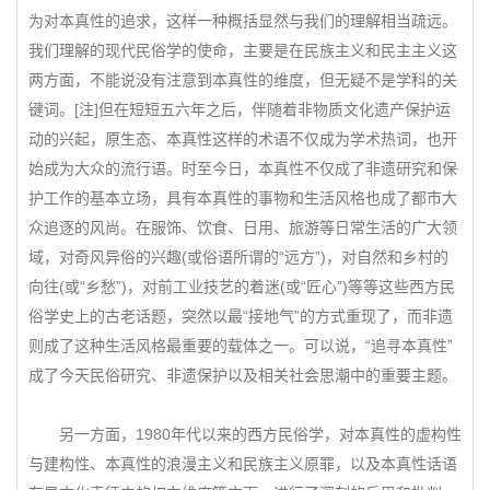
为对本真性的追求，这样一种概括显然与我们的理解相当疏远。
我们理解的现代民俗学的使命，主要是在民族主义和民主主义这
两方面，不能说没有注意到本真性的维度，但无疑不是学科的关
键词。[注]但在短短五六年之后，伴随着非物质文化遗产保护运
动的兴起，原生态、本真性这样的术语不仅成为学术热词，也开
始成为大众的流行语。时至今日，本真性不仅成了非遗研究和保
护工作的基本立场，具有本真性的事物和生活风格也成了都市大
众追逐的风尚。在服饰、饮食、日用、旅游等日常生活的广大领
域，对奇风异俗的兴趣(或俗语所谓的“远方”)，对自然和乡村的
向往(或“乡愁”)，对前工业技艺的着迷(或“匠心”)等等这些西方民
俗学史上的古老话题，突然以最“接地气”的方式重现了，而非遗
则成了这种生活风格最重要的载体之一。可以说，“追寻本真性”
成了今天民俗研究、非遗保护以及相关社会思潮中的重要主题。
另一方面，1980年代以来的西方民俗学，对本真性的虚构性
与建构性、本真性的浪漫主义和民族主义原罪，以及本真性话语