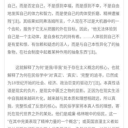
自己，而是否定自己，不是感到幸福，而是感到不幸，不是自由
地发挥自己的体力和智力，而是使自己的肉体受折磨、精神遭摧
残”[注]。其结果如同弗洛姆所言，个人现在不过是大机器中的一
个齿轮，服务于它无从把握的外在目标。因此，“他无法体验到
自己是一个主动体，是自身权力的持有者。……人体验到自己不
是有爱和恨、有信赖和疑虑的活人，而是与自己本性异化了的抽
象物，在社会制度中起着某种作用的抽象东西”[注]。
这就解释了为何“是我/非我”处于存在主义概念的核心，也就
解释了为何在民俗学中“对‘真正’、‘真实’、‘完整’的追寻，已然成
为18世纪开始的社会、经济、政治巨变的驱动力”[注]。本真性话
语是现实的负片，是现实中匮乏之物的显影。正因为在现实生活
中自我越来越碎片化，越来越与其本质和理想相疏远，所以真
我、完整性成了反思的核心。而民俗学家将本真人性的理想，寄
托在现代世界之外的某处。他们是威廉·格林眼中的俗民，这一
“在其中完美表现了精神力量的一个概念”；或英国浪漫主义者如