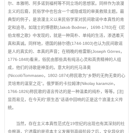
尔、本雅明、阿多诺到福柯等不同立场的思想家。同样作为浪漫
主义的后裔，民俗学中也包含一个或隐或现的审美救赎主题。最
典型的例子，是浪漫主义以来民俗学家对民间歌谣中本真性的肯
定和追寻。如瑞士的博德默(Jakob Bodmer，1698-1783)在《尼
伯龙根之歌》中发现的，就是一种简朴、单纯的生活，渗透着天
真和真诚。同样地，德国的赫尔德(1744-1803)也认为民间歌谣
是人的真实的、本真的声音；在稍晚的格雷斯(Joseph Görres，
1776-1848)看来，俗民由那些具有纯洁心灵和高贵精神的人组
成，他们的诗歌是神圣的。意大利的托马泽奥
(NiccolòTommaseo，1802-1874)称民歌为“乡野的无拘无束的心
灵培育的温室之花”。俄罗斯的卡拉姆津(Nikolay karamzin，
1766-1826)称民歌的语言传达的是一种温柔的纯朴，等等。[注]
显而易见，在今天的“原生态”话语中回响的正是这个浪漫主义传
统。
当然，存在主义本真性范式在19世纪的出现也有其深刻的社
会根源，它透露的是资本主义发展到高级阶段之后，文化异化的