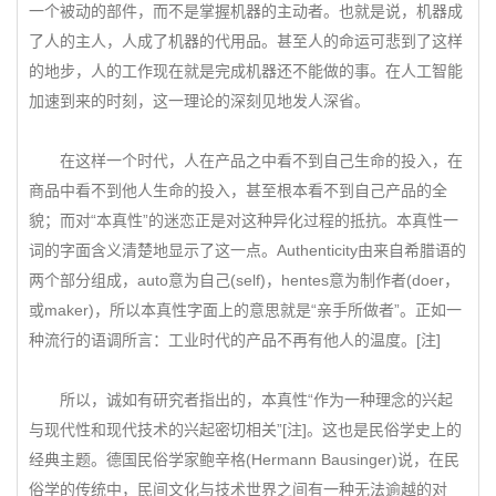
一个被动的部件，而不是掌握机器的主动者。也就是说，机器成
了人的主人，人成了机器的代用品。甚至人的命运可悲到了这样
的地步，人的工作现在就是完成机器还不能做的事。在人工智能
加速到来的时刻，这一理论的深刻见地发人深省。
在这样一个时代，人在产品之中看不到自己生命的投入，在
商品中看不到他人生命的投入，甚至根本看不到自己产品的全
貌；而对“本真性”的迷恋正是对这种异化过程的抵抗。本真性一
词的字面含义清楚地显示了这一点。Authenticity由来自希腊语的
两个部分组成，auto意为自己(self)，hentes意为制作者(doer，
或maker)，所以本真性字面上的意思就是“亲手所做者”。正如一
种流行的语调所言：工业时代的产品不再有他人的温度。[注]
所以，诚如有研究者指出的，本真性“作为一种理念的兴起
与现代性和现代技术的兴起密切相关”[注]。这也是民俗学史上的
经典主题。德国民俗学家鲍辛格(Hermann Bausinger)说，在民
俗学的传统中，民间文化与技术世界之间有一种无法逾越的对