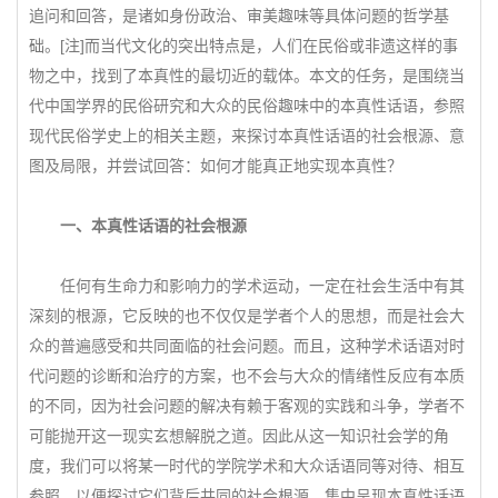
追问和回答，是诸如身份政治、审美趣味等具体问题的哲学基
础。[注]而当代文化的突出特点是，人们在民俗或非遗这样的事
物之中，找到了本真性的最切近的载体。本文的任务，是围绕当
代中国学界的民俗研究和大众的民俗趣味中的本真性话语，参照
现代民俗学史上的相关主题，来探讨本真性话语的社会根源、意
图及局限，并尝试回答：如何才能真正地实现本真性？
一、本真性话语的社会根源
任何有生命力和影响力的学术运动，一定在社会生活中有其
深刻的根源，它反映的也不仅仅是学者个人的思想，而是社会大
众的普遍感受和共同面临的社会问题。而且，这种学术话语对时
代问题的诊断和治疗的方案，也不会与大众的情绪性反应有本质
的不同，因为社会问题的解决有赖于客观的实践和斗争，学者不
可能抛开这一现实玄想解脱之道。因此从这一知识社会学的角
度，我们可以将某一时代的学院学术和大众话语同等对待、相互
参照，以便探讨它们背后共同的社会根源。集中呈现本真性话语