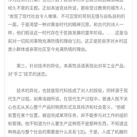
经久不衰的主题。正如本迪克丝所说，那些受过教育的城市人，
“发现了现代社会令人难堪、不可忍受的苛刻无情与自私自利的
一面，于是渴望一种对黄金时代的精神沉思，和古代的诗人一
样，他们假设这一时代存在于民族发展的童年阶段。……这是当
前对一切民间事物充满热情的理由”[注]。这正是民俗学对乡村这
类小群体或亲密社区至今充满热情的理由。
第三，针对技术的异化，本真性话语表现出对非工业产品、
对“手工”技艺的迷恋。
技术的异化，也就是现代科技成了对人的奴役，同样源于现
代生产过程。如弗洛姆所说，在现代生产过程中，普通人既不关
心也无从关心整个产品的物质形式及其经济和社会意义，“他被
安置在某个位置，被迫完成某项任务，却不能参与对工作的组织
和管理。他不知道为什么要生产这种而不是那种东西，不知道这
种商品与整个社会的需要是什么关系”[注]。于是，人成了机器的