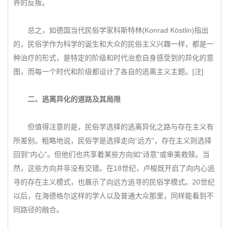
界的反叛。
总之，如德国当代民俗学家科斯特林(Konrad Köstlin)指出
的，民俗学作为科学的诞生和大众的民俗主义兴趣一样，都是一
种治疗的形式，是特定的阶级和时代治愈自身感受到的异化的意
图，而每一个时代和阶级都设计了各自的逃离主义主题。[注]
二、逃离异化的道路及其局限
但值得注意的是，民俗学选择的逃离异化之路与存在主义有
所差别。粗略地说，民俗学是选择走向“远方”，存在主义则选择
回到“内心”。但他们也共享着某些方向如“诗意”或审美救赎。当
然，这些方向并非没有交错。在18世纪，卢梭既开启了向内心追
寻的存在主义模式，也展示了向远方追寻的民俗学模式。20世纪
以后，在海德格尔这样的学人以及普通大众那里，同样能看到不
同路径的融合。