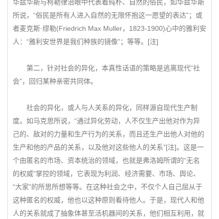
华兹华斯与柯勒律治眼中代表着纯朴、自然的俗民，如华兹华斯
所说，“俗民是所有人进入自然的无限怀抱这一愿望的表达”；或
者麦克斯·缪勒(Friedrich Max Muller，1823-1900)心中的雅利安
人：“雅利安世界是我们种族的镜像”；等等。[注]
第二，针对社会的异化，本真性话语的策略是逃离现代“社
会”，回归某种亲密共同体。
社会的异化，或人与人关系的异化，同样源自现代生产制
度。如马克思所说，“通过异化劳动，人不仅生产出他对作为异
己的、敌对的力量和生产行为的关系，而且还生产出他人对他的
生产和他的产品的关系，以及他对这些他人的关系”[注]。这是一
个由匿名的市场、资本统治的领域，也就是弗洛姆所谓的“无名
的权威”掌控的领域，它表现为利润、经济需要、市场、舆论、
“大家”的所思所想等等。在这种社会之中，不仅个人自己屈从于
这种匿名的权威，他也以这种原则看待他人。于是，现代人和他
人的关系就成了抽象体甚至活机器间的关系，他们相互利用，就