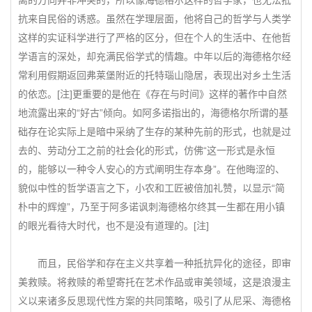
离的方向并非冲突的，所以像海德格尔这样的哲学家，也无法抵
抗来自民俗的诱惑。虽然在学理层面，他将自己的哲学与人类学
这样的实证科学进行了严格的区分，但在个人的生活中、在他哲
学语言的深处，却充满民俗学式的情趣。中年以后的海德格尔经
常利用假期返回弗莱堡附近的托特瑙山隐居，表现出对乡土生活
的依恋。[注]更重要的是他在《存在与时间》这样的著作中自然
地流露出来的“好古”倾向。如阿多诺指出的，海德格尔所谓的基
础存在论实际上是暗中采纳了生存的某种先前的形式，也就是过
去的、劳动分工之前的社会化的形式，仿佛“这一形式是永恒
的，能够以一种令人安心的方式阐明生存本身”。在他晦涩的、
貌似中性的哲学语言之下，小农和工匠被倍加礼赞，以显示“简
朴中的辉煌”，乃至于阿多诺讽刺海德格尔终其一生都在用小镇
的眼光看待大时代，也不是没有道理的。[注]
而且，民俗学和存在主义共享着一种抵抗异化的途径，即审
美救赎。将救赎的希望寄托在艺术作品或审美领域，这是浪漫主
义以来诸多反思现代性方案的共同策略，吸引了从尼采、海德格