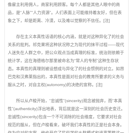
像雇主利用佣人，商家利用顾客。每个人都是其他人眼中的商
品，是“人脉”“人力资源”。人们表面上可能维持着友好，但在表
象之下，却是距离、冷漠，以及难以觉察的不信任。[注]
存在主义本真性话语的核心内涵，就是对这种异化了的社会
关系的批判。祁克果将这种状况称之为现代的抹平过程——现代
人迷失在人群之中，把公众观点当成真理的标准，统治则依赖于
统计学，这在海德格尔那里被命名为“常人的专制”这种生存状
态。本真性的真理则被设想成与异化了的社会惯例的对立。如昂
巴克和汉弗莱指出的，本真性是面对社会的教育所要求的义务与
服从之时，对自主权(autonomy)的决绝的宣称。[注]
所以从卢梭开始，“忠诚性”(sincerity)观念被抛弃，而“本真
性”(authenticity)浮出地表，背后就是这一深刻的社会历史变迁。
忠诚性(sincerity)包含一个不可消除的社会维度，它要求对社会
规范的服从，但在卢梭看来，破坏我们本真性的正是社会本身。
作为应对的方案，他也开启了民俗学的乡愁模式和逃离策略这一