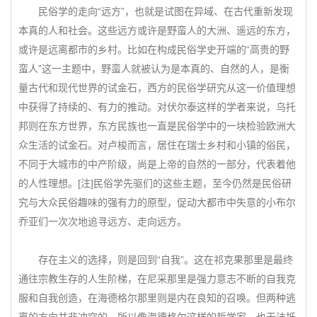
民俗学的走向“远方”，也就是试图在异域、在古代重新发现
本真的人和社会。这些远方或许是野蛮人的大洲、遥远的东方，
或许是远离都市的乡村。比如在构成民俗学史开端的“高贵的野
蛮人”这一主题中，野蛮人就被认为是本真的、自然的人，是衡
量古代和现代世界的试金石，西方的民俗学研究从这一价值理想
中获得了持续的、有力的推动。对伏尔泰这样的学者来说，乌托
邦则在东方世界，东方民族也一直是民俗学中的一块检验欧洲大
众生活的试金石。对卢梭而言，居住在瑞士乡村和小镇的俗民，
不同于大城市的中产阶级，尚是上帝的自然的一部分，代表着他
的人性理想。[注]民俗学先驱们的这些主题，至今仍然是民俗研
究与大众民俗趣味的强有力的原型，促动大都市中失意的小布尔
乔亚们一次次地追寻远方、走向远方。
存在主义的选择，则是回到“自我”。这在祁克果那里是最终
通往宗教生存的人生阶梯，在尼采那里是强力意志不断的自我克
服和自我创造，在海德格尔那里则是内在良知的召唤。但两种逃