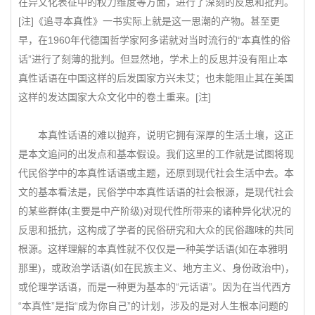
在异文化表征中的权力维度等方面，进行了深刻的反思和批判。
[注]《追寻本真性》一书实际上就是这一思潮的产物。甚至更
早，在1960年代德国哲学家阿多诺就对当时流行的“本真性的俗
话”进行了刻薄的批判。但显然地，学术上的反思并没有阻止本
真性话语在中国这样的后发国家方兴未艾；也未能阻止其在美国
这样的发达国家大众文化中的卷土重来。[注]
本真性话语的难以抛弃，说明它拥有深厚的生活土壤，这正
是本文追问的出发点和基本假设。我们这里的工作就是试图将现
代民俗学中的本真性话语或主题，还原到现代社会生活中去。本
文的基本看法是，民俗学中本真性话语的社会根源，是现代社会
的某些群体(主要是中产阶级)对现代性所带来的诸种异化状况的
反思和抵抗，这构成了学者的民俗研究和大众的民俗趣味的共同
根源。这样理解的本真性就不仅仅是一种美学话语(如在本雅明
那里)，或政治学话语(如在民族主义、地方主义、身份政治中)，
或伦理学话语，而是一种更为基本的“元话语”。因为在当代西方
“本真性”是指“成为你自己”的计划，涉及的是对人生根本问题的