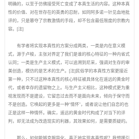
明确的，以至于仿佛接受死亡变成了本真生活的内容。这种本真
性的价值、对在世存在的英勇的忍耐，如同阿多诺一针见血地批
评的，只是篡夺了宗教激情的手段，却不包含最低限度的宗教内
容。[注]
有学者将实现本真性的方案分成两类，一类是内在意义模
式，源于卢梭，主张对界定了我们是谁的核心特征的一种内省式
认同；一类是生产主义模式，可以追溯到尼采，强调对生存的审
美创造，模仿的是艺术的生产。[注]民俗学的本真性方案更接近
第一种，只不过这种本真性的核心特征被具体化在遥远的黄金时
代，或者幸存的遗留物之上。与生产主义相比，这种模式更为重
视发现而不是建设，它留恋过去而不是面向未来，倾向于保守而
不是创造。它唤起的更多是一种“情怀”，或者说让他们自恋的也
正是这样一种情怀。确实，遥远的黄金时代构成了对当下的评
判，却无法成为改造现实的利器，其效果如何，是需要质疑的。
那么，如何能够克服异化、真正地实现本真性呢？我想援引