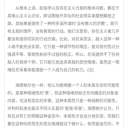
从根本上讲，民俗学以及存在主义方案的根本问题，都在于
其唯心主义认识论，即试图抛开异化的社会现实来臆想解放之
路，其结果是提供了一种阿多诺所谓的“没有教义的宗教”，即只
有主观的情怀，没有客观的行动。我们注意到，存在主义者几乎
都没有提供切实的行动方案。比如，对尼采而言，超人这样一种
人格不能完全实现，它只是一种调节性的理念，是对现代性过分
强调平等、客观性和抑平过程的校正。所以，尼采提供不了任何
超人的具体个例，它只能引发追求真我的悲怆情绪，虽然这一情
绪在尼采看来能激励一个人成为自己的权力。[注]
海德格尔也一样，他认为能唤醒一个人的本真生存的可能性
的，是某种情绪性的“畏”，但这种情绪却缺乏任何确定的对象或
内容，也没有现实的步骤。这种本真性只是一种纯粹的可能性，
评判的标准也是近乎同义反复的“是我/非我”。海德格尔认为，只
有在对死亡的预期这种姿态中，本真性才会充分地实现，但我们
要在这种向死而生的悲壮情绪鼓动下做什么，依然是迷茫的，不