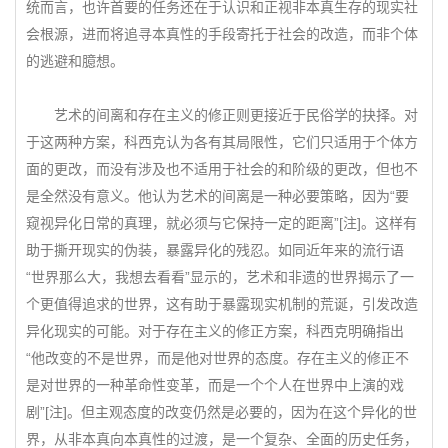
统而言，也许首要的任务还在于认识和正视非本真生存的现实社
会根源，进而将追寻本真性的手段寄托于社会的改造，而非个体
的逃避和臆想。
艺术的间离和存在主义的修正则更接近于民俗学的抉择。对
于这两种方案，科西克认为各有其局限性，它们只适用于个体方
面的更改，而没有涉及也不适用于社会的和阶级的更改，但也不
是全然没有意义。他认为艺术的间离是一种必要策略，因为“要
窥视异化日常的真理，就必须与它保持一定的距离”[注]。这样有
助于撕开现实的伪装，暴露异化的残忍。如同近年来的流行语
“世界那么大，我想去看看”显示的，艺术和非遗的世界揭示了一
个更值得追求的世界，这有助于暴露现实机制的荒诞，引发改造
异化现实的可能。对于存在主义的修正方案，科西克明确指出
“他改变的不是世界，而是他对世界的态度。存在主义的修正不
是对世界的一种革命性变革，而是一个个人在世界中上演的戏
剧”[注]。但主观态度的改变仍然是必要的，因为在这个异化的世
界，从非本真向本真性的过渡，是一个复杂、全面的历史任务，