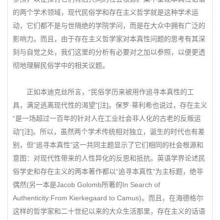
的两个学术领域，现代民俗学和存在主义哲学就是这种学术运
动，它们都不是与世隔绝的学院学问，而是在大众中拥有广泛的
影响力。而且，由于存在主义哲学家对本真性问题的思考有其深
刻与自觉之处，我们这里的分析有必要对之加以参照，以便更透
彻地理解民俗学中的相关议题。
正如本迪克丝所言，“民俗学历来被用作追寻本真性的工
具，满足逃离现代性的渴望”[注]。保罗·蒂利希也说过，存在主义
“是一场超过一百年的针对人在工业社会非人化的古老的反叛运
动”[注]。所以，虽然两个学术传统相对独立，诞生的时代也有差
别，但“追寻本真性”这一共同主题显示了它们相同的社会根源和
意图：对现代性带来的人性异化的反思和抵抗。英语学界论述民
俗学史和存在主义的两本著作都以“追寻本真性”为主标题，绝非
偶然(另一本是Jacob Golomb所著的In Search of
Authenticity:From Kierkegaard to Camus)。而且，在海德格尔
这样的哲学家和二十世纪以来的大众生活那里，存在主义的话语