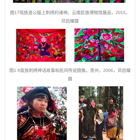
图17瑶族道公服上刺绣的诸神。云南民族博物馆展品，2015，
邓启耀摄
图1 8苗族刺绣神话故事和民间传说图像。贵州，2006，邓启耀
摄