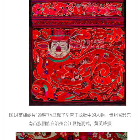
图14苗族绣片“透明”地显现了孕育于龙肚中的人物。贵州省黔东
南苗族侗族自治州台江县施洞式，黄英峰摄