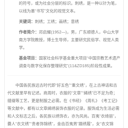
的符号，或为社会分层的标识。刺绣，是一种以针为笔，
以线为墨“书写”文化的视觉文本。
关键词：
刺绣；工绣；画绣；意绣
作者简介：
邓启耀(1952—)，男，广东顺德人，中山大学
南方学院教授，博士生导师，主要研究民俗学、视觉人类
学。
基金项目：
国家社会科学基金重大项目“中国宗教艺术遗产
调查与数字化保存整理研究”(11&ZD185)阶段性成果。
中国各民族远古时代即“好五色”“重文绣”，在上古神话和古
代文献里早有记述。商周时，衣服的“文章”“絺绣”已不足为奇；
缝缀等工艺，更是制服之必需。在《书经》《周礼》《考工记》
等文献中，都有以文章絺绣装饰衣服的记录。服饰成为生活必需
和人文标志之后，各民族以绣饰衣，亦为风尚。百夷“衣绮丽”，
爨人“衣文绣”“贵者饰锦绣”，金齿百夷男“蹑绣履”，女“衣文锦