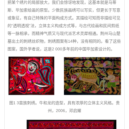
把某个绣片的局部放大，我们会惊讶地发现，这基本就是马蒂
斯、毕加索绘画的原型。少数民族画绣可以写实，但更长于写意
或象征，有自己特殊的平面构成方式。其描绘可知而非描绘可见
的“透明透视”法，立体主义构成方式等，与古代绘画和民间剪纸
等一脉相承，而精神气质又与现代派艺术灵犀相通。荆州马山楚
墓出土的刺绣丝织物，刺绣图案有14种，没有相同的。看了这些
图案，国外学者说，这是2 000多年前的中国毕加索设计的。
图1 3苗族刺绣。牛和龙的造型，具有浓厚的立体主义风格。贵
州，2006，邓启耀