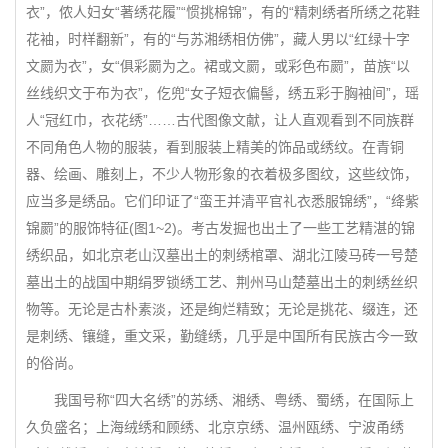
衣”，侬人妇女“著绣花履”“惯挑棉锦”，有的“精刺绣者所绣之花鞋
花袖，时样翻新”，有的“与苏湘绣相仿佛”，藏人男以“红绿十字
文罽为衣”，女“俱彩罽为之。裙或文罽，或彩色布罽”，苗族“以
丝线织文于布为衣”，仡兜“女子短衣偏髻，绣五彩于胸袖间”，瑶
人“冠红巾，衣花绣”……古代图像文献，让人直观看到不同族群
不同角色人物的服装，看到服装上精美的饰品或绣纹。在青铜
器、绘画、雕刻上，不少人物形象的衣着极多图纹，这些纹饰，
应当多是绣品。它们印证了“蛮王并清平官礼衣悉服锦绣”，“绛紫
锦罽”的服饰特征(图1~2)。考古发掘也出土了一些工艺精湛的锦
绣织品，如北京老山汉墓出土的刺绣棺罩、湖北江陵马砖一号楚
墓出土的战国中期绢罗锁绣工艺、荆州马山楚墓出土的刺绣丝织
物等。无论是古朴素淡，还是绚烂精致；无论是挑花、缀连，还
是刺绣、镶缝，重文采，勤缝绣，几乎是中国所有民族古今一致
的俗尚。
我国号称“四大名绣”的苏绣、湘绣、粤绣、蜀绣，在国际上
久负盛名；上海绒绣和顾绣、北京京绣、温州瓯绣、宁波甬绣