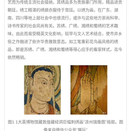
艺而为传统主流社会接纳，其绣品多为贵族豪门所用，精品进贡
朝廷，绣工精湛的绣娘亦服侍于宫廷。以绣为画，在广东、湖
南、四川等地上层社会中也很流行，或许与这些地方崇尚科举、
诗书传家的社会风尚有关。苏绣、广绣、湘绣和蜀绣的艺术趣
味，由此而易受精英文化影响，较早与文人艺术结合，使市井乡
俗之作融进了些许华贵雅致意态。如工笔重彩花鸟画风格的绣
品，即是苏绣、广绣、湘绣和蜀绣等得心应手的看家样式，迄今
依然畅销。
图1 1大英博物馆藏敦煌藏经洞巨幅刺绣画“凉州瑞像图”局部。图
像来自微信公众号“展玩”