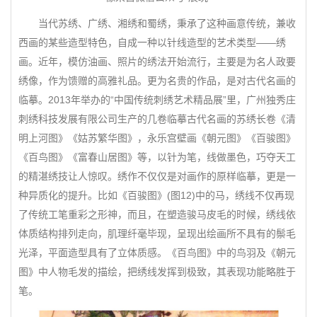
当代苏绣、广绣、湘绣和蜀绣，秉承了这种画意传统，兼收
西画的某些造型特色，自成一种以针线造型的艺术类型——绣
画。近年，模仿油画、照片的绣法开始流行，主要是为名人政要
绣像，作为馈赠的高雅礼品。更为名贵的作品，是对古代名画的
临摹。2013年举办的“中国传统刺绣艺术精品展”里，广州独秀庄
刺绣科技发展有限公司生产的几卷临摹古代名画的苏绣长卷《清
明上河图》《姑苏繁华图》，永乐宫壁画《朝元图》《百骏图》
《百鸟图》《富春山居图》等，以针为笔，线做墨色，巧夺天工
的精湛绣技让人惊叹。绣作不仅仅是对画作的原样临摹，更是一
种异质化的提升。比如《百骏图》(图12)中的马，绣线不仅再现
了传统工笔重彩之形神，而且，在塑造骏马皮毛的时候，绣线依
体质结构排列走向，肌理纤毫毕现，呈现出绘画所不具有的鬃毛
光泽，平面造型具有了立体质感。《百鸟图》中的鸟羽及《朝元
图》中人物毛发的描绘，把绣线发挥到极致，其表现功能略胜于
笔。