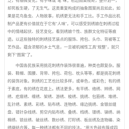
泛，有细微变化，有手味或“笔”味；右边图案规矩，整齐划一，
却死板生硬，了无生气。这类重复构成的抽象图案尚且如此，如
果是花鸟鱼虫、人物故事，机绣更无法和手工比。手工作品比机
制产品更有价值就在于它有“人味”，可以感受到绣娘在刺绣过程
中的情绪起伏、技艺变化，看到绣娘个性、族群文化特征等痕
迹。以这些独特的刺绣技艺装点的服饰、挎包、头巾、背被等工
艺作品，蕴含浓郁的乡土气息，一旦被机械性工具“规整”，就只
剩下“图案”了。
中国各民族采用挑花刺绣作装饰很普遍，种类也颇复杂。服
装、鞋帽、围腰、背带、挎包、荷包、枕头等等，都是挑花刺绣
的装饰对象。刺绣的工艺也比较多样，或单色，或彩色；有的绣
于素底，有的绣在花底上。绣法更多，有平绣、络绣、辫绣、网
绣、疙瘩绣、缠绣、架绣、游绣、梭绣、挑绣、包筋绣、堆绣、
乱针绣、素绣、彩绣、贴布绣、连物绣、缘边挑绣、金银丝缝
盘、错针杂线绣、剪空内贴布绣、叠绣、绉绣、镂绣、锑绣、纳
棉绣、锁丝绣、破丝绣、数纱绣、打籽绣、板丝绣及连物编、染
绣缀结合等，每一种绣法都有不同的技法。“用五色碎布簇成四