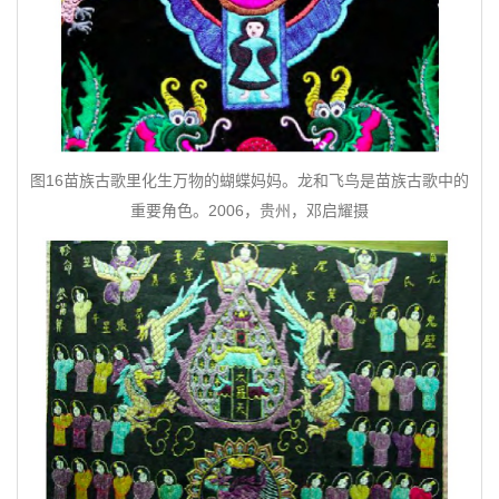
图16苗族古歌里化生万物的蝴蝶妈妈。龙和飞鸟是苗族古歌中的
重要角色。2006，贵州，邓启耀摄