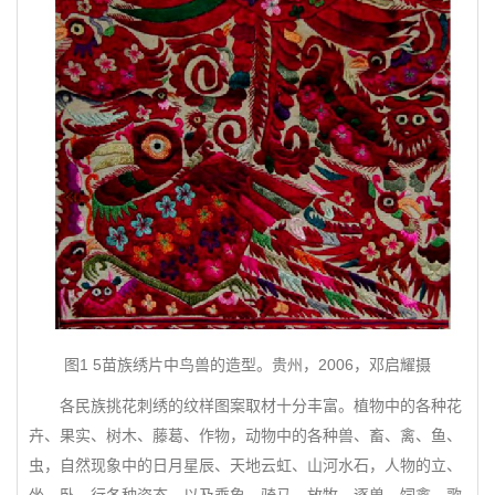
图1 5苗族绣片中鸟兽的造型。贵州，2006，邓启耀摄
各民族挑花刺绣的纹样图案取材十分丰富。植物中的各种花
卉、果实、树木、藤葛、作物，动物中的各种兽、畜、禽、鱼、
虫，自然现象中的日月星辰、天地云虹、山河水石，人物的立、