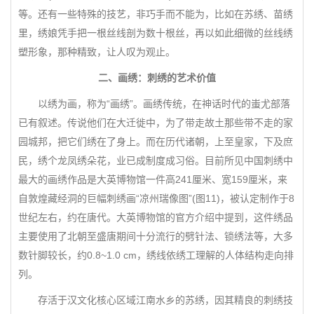
等。还有一些特殊的技艺，非巧手而不能为，比如在苏绣、苗绣
里，绣娘凭手把一根丝线剖为数十根丝，再以如此细微的丝线绣
塑形象，那种精致，让人叹为观止。
二、画绣：刺绣的艺术价值
以绣为画，称为“画绣”。画绣传统，在神话时代的蚩尤部落
已有叙述。传说他们在大迁徙中，为了带走故土那些带不走的家
园城邦，把它们绣在了身上。而在历代诸朝，上至皇家，下及庶
民，绣个龙凤绣朵花，业已成制度成习俗。目前所见中国刺绣中
最大的画绣作品是大英博物馆一件高241厘米、宽159厘米，来
自敦煌藏经洞的巨幅刺绣画“凉州瑞像图”(图11)，被认定制作于8
世纪左右，约在唐代。大英博物馆的官方介绍中提到，这件绣品
主要使用了北朝至盛唐期间十分流行的劈针法、锁绣法等，大多
数针脚较长，约0.8~1.0 cm，绣线依绣工理解的人体结构走向排
列。
存活于汉文化核心区域江南水乡的苏绣，因其精良的刺绣技