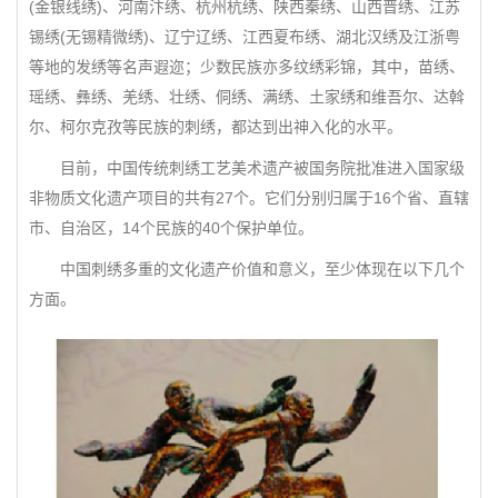
(金银线绣)、河南汴绣、杭州杭绣、陕西秦绣、山西晋绣、江苏
锡绣(无锡精微绣)、辽宁辽绣、江西夏布绣、湖北汉绣及江浙粤
等地的发绣等名声遐迩；少数民族亦多纹绣彩锦，其中，苗绣、
瑶绣、彝绣、羌绣、壮绣、侗绣、满绣、土家绣和维吾尔、达斡
尔、柯尔克孜等民族的刺绣，都达到出神入化的水平。
目前，中国传统刺绣工艺美术遗产被国务院批准进入国家级
非物质文化遗产项目的共有27个。它们分别归属于16个省、直辖
市、自治区，14个民族的40个保护单位。
中国刺绣多重的文化遗产价值和意义，至少体现在以下几个
方面。