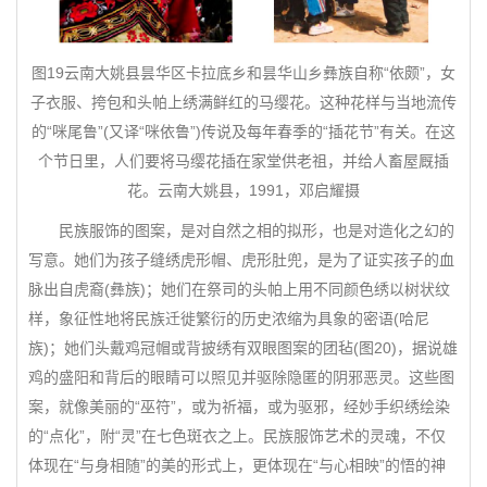
图19云南大姚县昙华区卡拉底乡和昙华山乡彝族自称“依颇”，女
子衣服、挎包和头帕上绣满鲜红的马缨花。这种花样与当地流传
的“咪尾鲁”(又译“咪依鲁”)传说及每年春季的“插花节”有关。在这
个节日里，人们要将马缨花插在家堂供老祖，并给人畜屋厩插
花。云南大姚县，1991，邓启耀摄
民族服饰的图案，是对自然之相的拟形，也是对造化之幻的
写意。她们为孩子缝绣虎形帽、虎形肚兜，是为了证实孩子的血
脉出自虎裔(彝族)；她们在祭司的头帕上用不同颜色绣以树状纹
样，象征性地将民族迁徙繁衍的历史浓缩为具象的密语(哈尼
族)；她们头戴鸡冠帽或背披绣有双眼图案的团毡(图20)，据说雄
鸡的盛阳和背后的眼睛可以照见并驱除隐匿的阴邪恶灵。这些图
案，就像美丽的“巫符”，或为祈福，或为驱邪，经妙手织绣绘染
的“点化”，附“灵”在七色斑衣之上。民族服饰艺术的灵魂，不仅
体现在“与身相随”的美的形式上，更体现在“与心相映”的悟的神