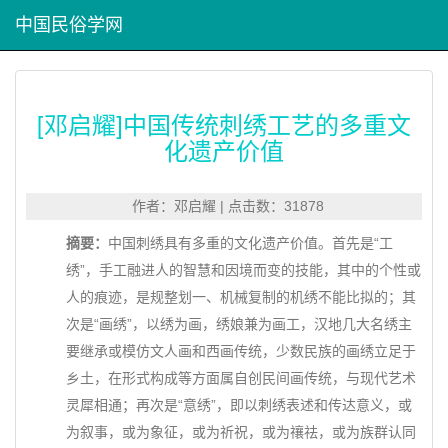
中国民俗学网
[邓启耀]中国传统刺绣工艺的多重文
化遗产价值
作者：邓启耀 | 点击数：31878
摘要：
中国刺绣具有多重的文化遗产价值。首先是“工
绣”，手工融进人的智慧和因境而变的技能，其中的个性或
人的痕迹，是规整划一、机械复制的机绣不能比拟的；其
次是“画绣”，以绣为画，绣娘兼为画工，汉地几大名绣主
要继承或模仿文人画和西画传统，少数民族的画绣立足于
乡土，在形式构成等方面属自创民间画传统，与现代艺术
灵犀相通；再次是“意绣”，即以刺绣表述和传达意义，或
为叙事，或为象征，或为祈祝，或为禳祛，或为族群认同