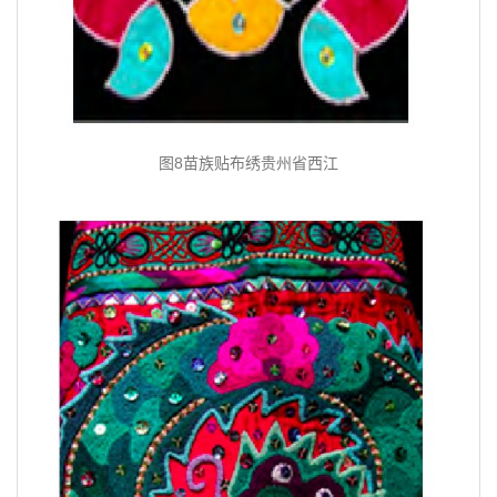
图8苗族贴布绣贵州省西江