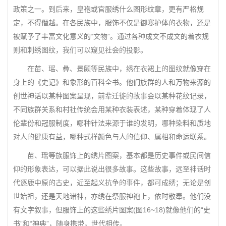
政策之一。到后来，皇袍或官服绣什么图形纹章，更有严格规
定，不得僭越。在各民族中，服饰不仅是御寒护体的衣物，还是
被赋予了丰富文化意义的“文物”。通过各种成文不成文的着衣规
则和刺绣图纹，我们可以窥见社会的投影。
在苗、瑶、彝、景颇等民族中，绣在衣裙上的图纹就像穿在
身上的《史记》和象形的百科全书。他们族群的人和万物来源的
创世神话以某种图案呈现，前辈迁徙的故事会以某种花纹记录，
不同族群关系和村社传统会用某种衣装表述，某种穿着体现了人
伦辈份和冠服制度，哪种针法来源于谁的发明，哪种染料和质地
对人的健康有益，哪种式样颜色与人的信仰、属相和命运联系。
苗、瑶等族服饰上的绣片图案，基本都是历史事件或民间信
仰的形象表达，可以据此说出很多故事。这些故事，远至神话时
代逐鹿中原的古史，近至起义抗争的事件，都可成绣；无论是创
世始祖，还是天地诸神，亦绣在祭服神袍上，依时敬奉。他们没
有文字叙事，但服饰上的这些绣片图案(图16~18)就像他们的“史
书”和“神典”，随身携带，世代相传。