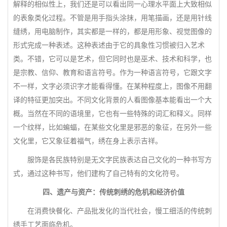
解释的相似性上，我们还是可以看出同一心理水平面上大致相似
的表象类化过程。不管是用手指头涂抹，用笔描画，还是用针线
缝绣，用电脑制作，其实都是一样的，都是用形象、视觉图像的
形式完成一种表述。这种表述由于它的具象性习惯被归入艺术
类。不错，它可以是艺术，但它同时也是巫术、技术和科学，也
是宗教、信仰、教育和语言符号。作为一种语言符号，它跟文字
不一样，文字必须识字才能看得懂。在某种程度上，图像不用翻
译的特征更加突出。不同文化背景的人看图像基本能看出一个大
概。当然在不同的语境里，它也有一些特殊的词汇和释义。同样
一个纹样，比如蝙蝠，在某些文化里是邪恶的象征，在另外一些
文化里，它又象征着福气，绣在身上表示吉祥。
服饰是各民族特别是无文字民族表达自己文化的一种书写方
式，通过这种书写，他们建构了自己特有的文化符号。
四、遗产与资产：传统刺绣的危机和经济价值
在消费快餐化、产品批发化的当代社会，慢工细活的传统刺
绣手工艺面临危机。