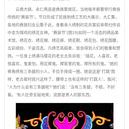
云南大姚、永仁两县是彝族聚居区，当地每年都要举行彝族
传统的“赛装节”。节日形成了民族刺绣工艺的大展示、大汇集，
各地的彝族妇女云集于此，身着亲人绣制的花衣裳前来祭扫传说
中变为锦鸡的绣花女神。“赛装节”(图19)如同一个活态的绣品美
术馆，绣花衣、绣花帽、绣花裤、绣花鞋、绣花包、绣花围腰，
五彩缤纷、千姿百态，凡绣艺高超者，皆会得到人们的敬重和赞
扬。一位身上绣满马缨花的老太太告诉我：“插花，人喜欢，老
祖喜欢，鬼害怕，用花撵鬼。撵家里的鬼，撵所有的鬼。”她的
裤角绣有三条腿的小人，手拉手排成一圈，她说这是“打跳”图
样，老古辈时就兴这样了。腰带上也有这样的“打跳人”，我问：
“人为什么会有三条腿呢?”她们说：“没有三条腿，不稳，不好
看。”有人在旁玄秘地笑，说那是男人的那东西。