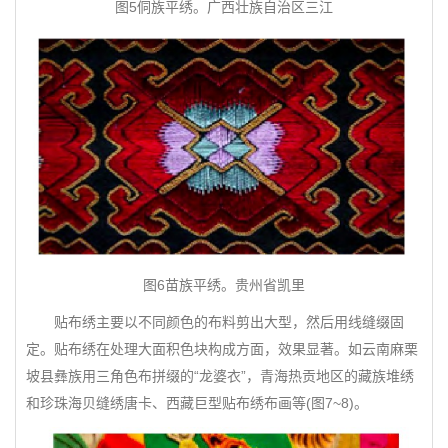
图5侗族平绣。广西壮族自治区三江
图6苗族平绣。贵州省凯里
贴布绣主要以不同颜色的布料剪出大型，然后用线缝缀固
定。贴布绣在处理大面积色块构成方面，效果显著。如云南麻栗
坡县彝族用三角色布拼缀的“龙婆衣”，青海热贡地区的藏族堆绣
和珍珠海贝缝绣唐卡、西藏巨型贴布绣布画等(图7~8)。