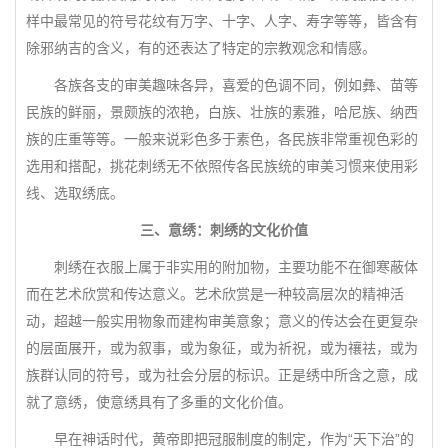
样中最常见的符号花纹有万字、十字、人字、寿字等等，皆含有
除邪纳吉的含义，有的还表达了特定的宗教观念和情感。
各族各支的审美趣味各异，喜爱的色调不同，例如彝、苗等
民族的鲜丽，景颇族的浓艳，白族、壮族的素雅，哈尼族、纳西
族的庄重等等。一般来说彩色多于素色，各民族非常重视色彩的
选用和搭配，挑花刺绣无不依照传各民族统的审美习惯来使用彩
线、选取绣底。
三、意绣：刺绣的文化价值
刺绣在衣服上属于非实用的附加物，主要功能不在御寒蔽体
而在艺术欣赏和传达意义。艺术欣赏是一种较高层次的精神活
动，超越一般实用物象而建构审美意象；意义的传达会在更复杂
的层面展开，或为叙事，或为象征，或为祈祝，或为禳祛，或为
族群认同的符号，或为社会分层的标识。正是绣中所含之意，成
就了意绣，使意绣具有了多重的文化价值。
早在神话时代，黄帝即把冠服制度的制定，作为“天下治”的