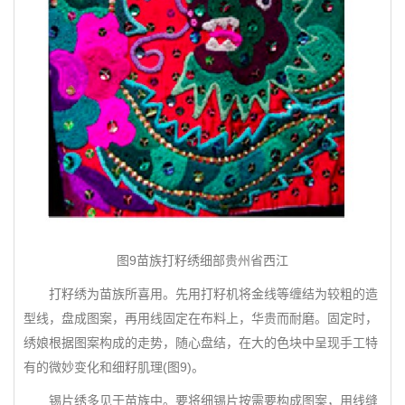
图9苗族打籽绣细部贵州省西江
打籽绣为苗族所喜用。先用打籽机将金线等缠结为较粗的造
型线，盘成图案，再用线固定在布料上，华贵而耐磨。固定时，
绣娘根据图案构成的走势，随心盘结，在大的色块中呈现手工特
有的微妙变化和细籽肌理(图9)。
锡片绣多见于苗族中。要将细锡片按需要构成图案，用线缝