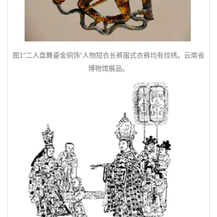
图1“二人盘舞鎏金铜饰”人物短衣长裤服式衣裤均有纹绣。云南省
博物馆展品。