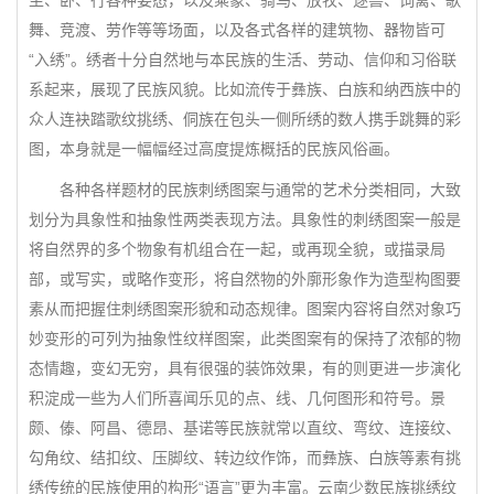
坐、卧、行各种姿态，以及乘象、骑马、放牧、逐兽、饲禽、歌
舞、竞渡、劳作等等场面，以及各式各样的建筑物、器物皆可
“入绣”。绣者十分自然地与本民族的生活、劳动、信仰和习俗联
系起来，展现了民族风貌。比如流传于彝族、白族和纳西族中的
众人连袂踏歌纹挑绣、侗族在包头一侧所绣的数人携手跳舞的彩
图，本身就是一幅幅经过高度提炼概括的民族风俗画。
各种各样题材的民族刺绣图案与通常的艺术分类相同，大致
划分为具象性和抽象性两类表现方法。具象性的刺绣图案一般是
将自然界的多个物象有机组合在一起，或再现全貌，或描录局
部，或写实，或略作变形，将自然物的外廓形象作为造型构图要
素从而把握住刺绣图案形貌和动态规律。图案内容将自然对象巧
妙变形的可列为抽象性纹样图案，此类图案有的保持了浓郁的物
态情趣，变幻无穷，具有很强的装饰效果，有的则更进一步演化
积淀成一些为人们所喜闻乐见的点、线、几何图形和符号。景
颇、傣、阿昌、德昂、基诺等民族就常以直纹、弯纹、连接纹、
勾角纹、结扣纹、压脚纹、转边纹作饰，而彝族、白族等素有挑
绣传统的民族使用的构形“语言”更为丰富。云南少数民族挑绣纹