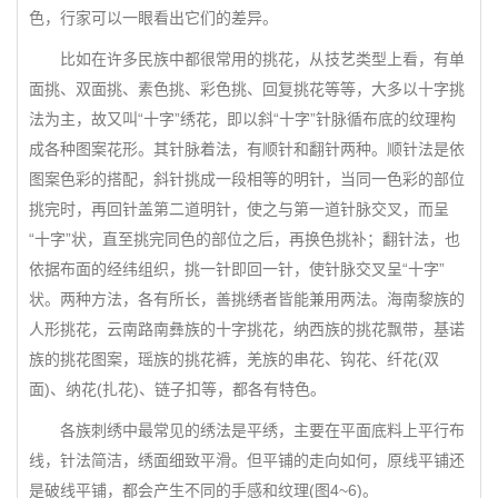
色，行家可以一眼看出它们的差异。
比如在许多民族中都很常用的挑花，从技艺类型上看，有单
面挑、双面挑、素色挑、彩色挑、回复挑花等等，大多以十字挑
法为主，故又叫“十字”绣花，即以斜“十字”针脉循布底的纹理构
成各种图案花形。其针脉着法，有顺针和翻针两种。顺针法是依
图案色彩的搭配，斜针挑成一段相等的明针，当同一色彩的部位
挑完时，再回针盖第二道明针，使之与第一道针脉交叉，而呈
“十字”状，直至挑完同色的部位之后，再换色挑补；翻针法，也
依据布面的经纬组织，挑一针即回一针，使针脉交叉呈“十字”
状。两种方法，各有所长，善挑绣者皆能兼用两法。海南黎族的
人形挑花，云南路南彝族的十字挑花，纳西族的挑花飘带，基诺
族的挑花图案，瑶族的挑花裤，羌族的串花、钩花、纤花(双
面)、纳花(扎花)、链子扣等，都各有特色。
各族刺绣中最常见的绣法是平绣，主要在平面底料上平行布
线，针法简洁，绣面细致平滑。但平铺的走向如何，原线平铺还
是破线平铺，都会产生不同的手感和纹理(图4~6)。