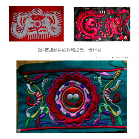
图4苗族绣片纸样和成品。贵州省