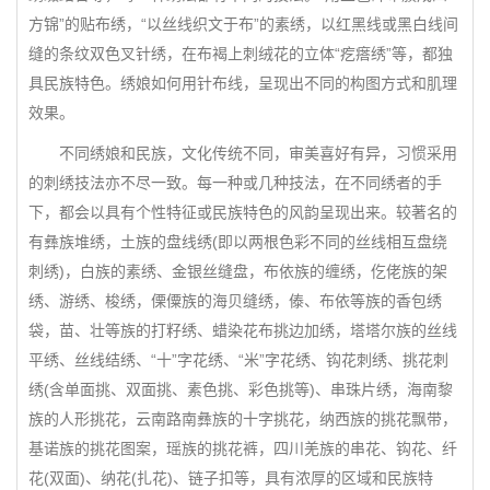
方锦”的贴布绣，“以丝线织文于布”的素绣，以红黑线或黑白线间
缝的条纹双色叉针绣，在布褐上刺绒花的立体“疙瘩绣”等，都独
具民族特色。绣娘如何用针布线，呈现出不同的构图方式和肌理
效果。
不同绣娘和民族，文化传统不同，审美喜好有异，习惯采用
的刺绣技法亦不尽一致。每一种或几种技法，在不同绣者的手
下，都会以具有个性特征或民族特色的风韵呈现出来。较著名的
有彝族堆绣，土族的盘线绣(即以两根色彩不同的丝线相互盘绕
刺绣)，白族的素绣、金银丝缝盘，布依族的缠绣，仡佬族的架
绣、游绣、梭绣，傈僳族的海贝缝绣，傣、布依等族的香包绣
袋，苗、壮等族的打籽绣、蜡染花布挑边加绣，塔塔尔族的丝线
平绣、丝线结绣、“十”字花绣、“米”字花绣、钩花刺绣、挑花刺
绣(含单面挑、双面挑、素色挑、彩色挑等)、串珠片绣，海南黎
族的人形挑花，云南路南彝族的十字挑花，纳西族的挑花飘带，
基诺族的挑花图案，瑶族的挑花裤，四川羌族的串花、钩花、纤
花(双面)、纳花(扎花)、链子扣等，具有浓厚的区域和民族特