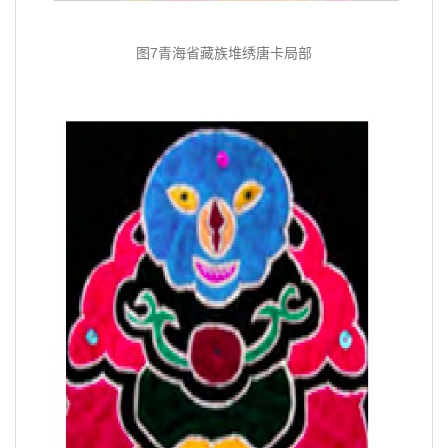
图7青海省藏族堆绣唐卡局部