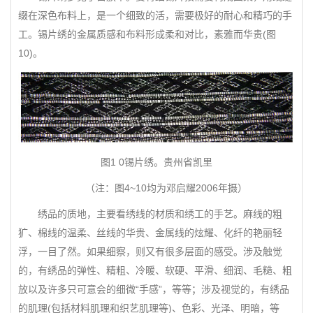
缀在深色布料上，是一个细致的活，需要极好的耐心和精巧的手
工。锡片绣的金属质感和布料形成柔和对比，素雅而华贵(图
10)。
图1 0锡片绣。贵州省凯里
（注：图4~10均为邓启耀2006年摄）
绣品的质地，主要看绣线的材质和绣工的手艺。麻线的粗
犷、棉线的温柔、丝线的华贵、金属线的炫耀、化纤的艳丽轻
浮，一目了然。如果细察，则又有很多层面的感受。涉及触觉
的，有绣品的弹性、精粗、冷暖、软硬、平滑、细润、毛糙、粗
放以及许多只可意会的细微“手感”，等等；涉及视觉的，有绣品
的肌理(包括材料肌理和织艺肌理等)、色彩、光泽、明暗，等