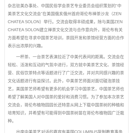
杂志驻美办事处、中国民俗学会茶艺专业委员会组织策划的“中
美茶艺文化交流会”在美国俄亥俄州首府哥伦布禅茶沙龙（ZEN
CHATEA SOLON）举行。交流会取得丰硕成果，除与美国ZEN
CHATEA SOLON建立禅茶文化交流与合作意向外，哥伦布有关
方面希望在寻求中国茶艺培训，茶园开发和茶馆经营方面的合作
表示出浓厚的兴趣。
一杯茶、一台茶艺表演拉近了中美代表间的距离。交流会在
轻松、活泼和互动的气氛中进行，双方就中美茶艺文化、茶馆经
营、民俗饮茶特点等话题进行了广泛交流，并对共同感兴趣的茶
文化话题进行有益探讨。此外，中美茶艺师面对面切磋泡茶技
艺，美国茶艺师希望有更多的机会学习中国茶艺，中国茶艺师也
希望了解美国人对中国茶的爱好和消费习惯。为了参加本次茶艺
交流会，哥伦布植物园园长还特意从网上下载中国茶树的种植和
培育知识，并希望有可能得到中国茶树苗在哥伦布植物园广泛栽
种。
出席中美茶艺对话的嘉宾有美国COLUMBUS复制教育事务