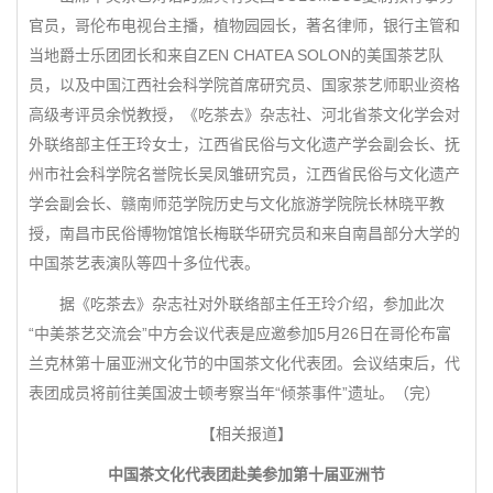
官员，哥伦布电视台主播，植物园园长，著名律师，银行主管和
当地爵士乐团团长和来自ZEN CHATEA SOLON的美国茶艺队
员，以及中国江西社会科学院首席研究员、国家茶艺师职业资格
高级考评员余悦教授，《吃茶去》杂志社、河北省茶文化学会对
外联络部主任王玲女士，江西省民俗与文化遗产学会副会长、抚
州市社会科学院名誉院长吴凤雏研究员，江西省民俗与文化遗产
学会副会长、赣南师范学院历史与文化旅游学院院长林晓平教
授，南昌市民俗博物馆馆长梅联华研究员和来自南昌部分大学的
中国茶艺表演队等四十多位代表。
据《吃茶去》杂志社对外联络部主任王玲介绍，参加此次
“中美茶艺交流会”中方会议代表是应邀参加5月26日在哥伦布富
兰克林第十届亚洲文化节的中国茶文化代表团。会议结束后，代
表团成员将前往美国波士顿考察当年“倾茶事件”遗址。（完）
【相关报道】
中国茶文化代表团赴美参加第十届亚洲节