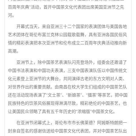
百周年庆典”活动，首开中国茶文化代表团出席美国亚洲节之先
河。
开幕式当天，来自亚洲三十二个国家的表演团体与美国各地
艺术团体在哥伦布富兰克林公园载歌载舞，具有亚洲各国民俗风
情的精彩表演把本次亚洲节和伦布成立二百周年庆典活动推向新
高潮。
亚洲节上，除中国茶艺表演队闪亮登场外，组委会还邀请了
中国书法表演和中国功夫表演，三支中国表演队伍以中国传统文
化元素登上亚洲节的大舞台，共同演绎古老的东方文明对人类、
对世界作出的重要贡献。由南昌在校大学生们组成的中国茶艺队
还在活动现场表演了“文士茶”、“新娘茶”、“擂茶”等茶艺，把中国
民族特色的饮茶风俗展现得淋漓尽致，精彩绝伦的中国茶艺，也
让美国民众领略了具有五千年历史的“浓缩版”中国茶文化。
在亚洲节闭幕式上，哥伦布市市长佛莱德？阿姆斯特朗把一
封亲自签名的感谢信送给中国茶文化代表团，并对中国茶艺队出