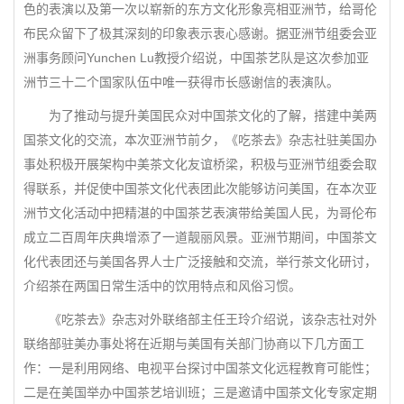
色的表演以及第一次以崭新的东方文化形象亮相亚洲节，给哥伦
布民众留下了极其深刻的印象表示衷心感谢。据亚洲节组委会亚
洲事务顾问Yunchen Lu教授介绍说，中国茶艺队是这次参加亚
洲节三十二个国家队伍中唯一获得市长感谢信的表演队。
为了推动与提升美国民众对中国茶文化的了解，搭建中美两
国茶文化的交流，本次亚洲节前夕，《吃茶去》杂志社驻美国办
事处积极开展架构中美茶文化友谊桥梁，积极与亚洲节组委会取
得联系，并促使中国茶文化代表团此次能够访问美国，在本次亚
洲节文化活动中把精湛的中国茶艺表演带给美国人民，为哥伦布
成立二百周年庆典增添了一道靓丽风景。亚洲节期间，中国茶文
化代表团还与美国各界人士广泛接触和交流，举行茶文化研讨，
介绍茶在两国日常生活中的饮用特点和风俗习惯。
《吃茶去》杂志对外联络部主任王玲介绍说，该杂志社对外
联络部驻美办事处将在近期与美国有关部门协商以下几方面工
作：一是利用网络、电视平台探讨中国茶文化远程教育可能性；
二是在美国举办中国茶艺培训班；三是邀请中国茶文化专家定期