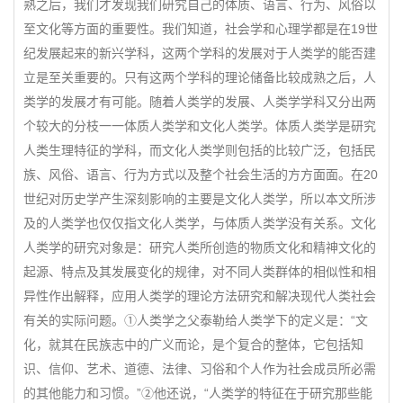
熟之后，我们才发现我们研究自己的体质、语言、行为、风俗以
至文化等方面的重要性。我们知道，社会学和心理学都是在19世
纪发展起来的新兴学科，这两个学科的发展对于人类学的能否建
立是至关重要的。只有这两个学科的理论储备比较成熟之后，人
类学的发展才有可能。随着人类学的发展、人类学学科又分出两
个较大的分枝一一体质人类学和文化人类学。体质人类学是研究
人类生理特征的学科，而文化人类学则包括的比较广泛，包括民
族、风俗、语言、行为方式以及整个社会生活的方方面面。在20
世纪对历史学产生深刻影响的主要是文化人类学，所以本文所涉
及的人类学也仅仅指文化人类学，与体质人类学没有关系。文化
人类学的研究对象是：研究人类所创造的物质文化和精神文化的
起源、特点及其发展变化的规律，对不同人类群体的相似性和相
异性作出解释，应用人类学的理论方法研究和解决现代人类社会
有关的实际问题。①人类学之父泰勒给人类学下的定义是：“文
化，就其在民族志中的广义而论，是个复合的整体，它包括知
识、信仰、艺术、道德、法律、习俗和个人作为社会成员所必需
的其他能力和习惯。”②他还说，“人类学的特征在于研究那些能