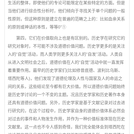
生活的整体，即使他们的专论可能限定在某些特定的方面。但是
当他们进行综合性分析时，他们倾向于寻找关于单个问题的一般
性原则，但这种原则是建立在普遍的范畴之上的：比如血亲关系
的原则或神话的本性，等等0”①
第四，它们在价值取向上也是有区别的。历史学在研究它的
研究对象时，不可能不涉及道德价值问题。历史学更多的是关注
入的“自觉”活动，而人类学则更多关注人的“自发”活动。人类自
从进入文明社会之后，道德价值在人的“自觉”活动中就一直发挥
着重要作用。最早的历史学家们(比如修昔底德、波利比乌斯、
塔西陀等人)，他们发现了道德伦理及人性与国家及人的命运之
间的关系，这些结论至今都有巨大价值。所以道德价值问题始终
是历史学讨论的一个不变的主题。况且历史学家和历史著作本身
还具有道德价值问题。另外，历史学家是基于文献记录对过去进
行研究的，在这个过程中，历史学家自身的道德价值体系必然会
对过去的事件和人物发生作用，并作为一种价值标准体现在历史
文献里。这一点也不令人感到奇怪，我们完全能体会到塔西陀在