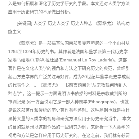
入是如何拓展和深化了历史学研究的手段。本文还对人类学方法
应用于历史研究的不足做出分析。
[关键词] 人类学 历史人类学 历史人种志 《蒙塔尤》 结构功
能主义
《蒙塔尤》是一部描写法国南部奥克西坦尼的一个小山村从
1294至1324年历史的书。其作者是法国年鉴学派第三代历史学
家埃马纽埃尔.勒华.拉杜里(Emmanuel Le Roy Ladurie)。这部
著作是在文化人类学的视角和方法之下研究历史的典范，曾经引
起西方史学界的广泛关注与好评，成为20世纪年鉴学派史学成就
的代表作之一。《蒙塔尤》一书前言题目为“从宗教裁判所到人
种志学”，这一提示一方面说明该书依据的材料是宗教裁判所的
审判记录;另一方面说明它是一部人种志学(Ethnography)，也就
是说这部著作和传统的历史著作有些差别。这种差别也就是拉杜
里将大量的人类学的视角和研究方法应用于历史研究当中。 本文
的目的就是想以这部作品的一些研究为例，来解析一下人类学的
视角和方法是怎样应用于历史研究的。在这之前，我们就有必要