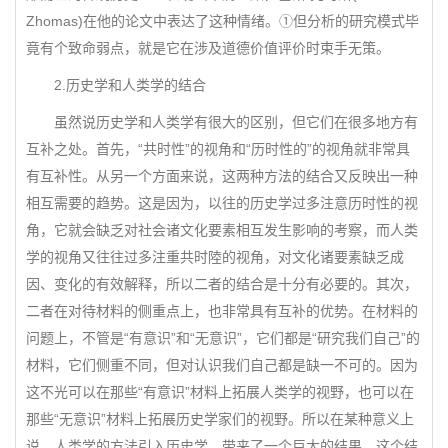
Zhomas)在他的论文中表达了这种情绪。①但分析的研究模式毕
竟有个致命弱点，就是它在涉及道德价值评价时束手无策。
2.历史学和人类学的结合
虽然说历史学和人类学有很大的区别，但它们在很多地方有
互补之处。首先，“共时性”的视角和“历时性的”的视角就非常具
有互补性。从另一个方面来说，这两种方法的结合又反映出一种
相互需要的趋势。这是因为，以往的历史学过多注意历时性的视
角，它就会缺乏对社会诸文化要素相互发生影响的考察，而人类
学的视角又往往过多注重共时陸的视角，对文化诸要素缺乏成
因、变化的有效解释，所以二者的结合是十分有必要的。其次，
二者在对待材料的侧重点上，也非常具有互补的优势。在材料的
问题上，不管是“有意识”和“无意识”，它们都是“研究我们自己”的
材料，它们侧重不同，但对认识我们自己都是缺一不可的。因为
这不光可以在那些“有意识”材料上拓展人类学的视野，也可以在
那些“无意识”材料上拓展历史学家们的视野。所以在某种意义上
说，人类学的方法引入历史学，带来了一个巨大的结果，这个结