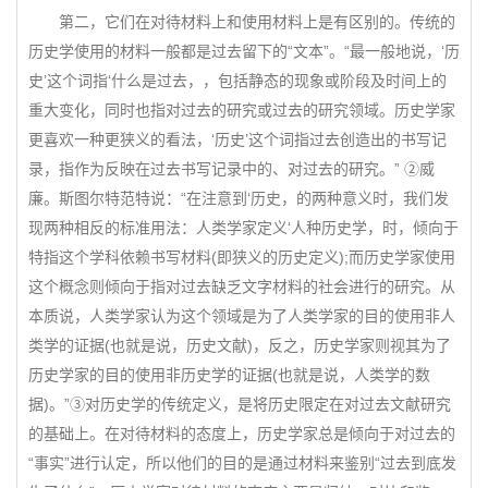
第二，它们在对待材料上和使用材料上是有区别的。传统的
历史学使用的材料一般都是过去留下的“文本”。“最一般地说，‘历
史’这个词指‘什么是过去，，包括静态的现象或阶段及时间上的
重大变化，同时也指对过去的研究或过去的研究领域。历史学家
更喜欢一种更狭义的看法，‘历史’这个词指过去创造出的书写记
录，指作为反映在过去书写记录中的、对过去的研究。” ②威
廉。斯图尔特范特说：“在注意到‘历史，的两种意义时，我们发
现两种相反的标准用法：人类学家定义‘人种历史学，时，倾向于
特指这个学科依赖书写材料(即狭义的历史定义);而历史学家使用
这个概念则倾向于指对过去缺乏文字材料的社会进行的研究。从
本质说，人类学家认为这个领域是为了人类学家的目的使用非人
类学的证据(也就是说，历史文献)，反之，历史学家则视其为了
历史学家的目的使用非历史学的证据(也就是说，人类学的数
据)。”③对历史学的传统定义，是将历史限定在对过去文献研究
的基础上。在对待材料的态度上，历史学家总是倾向于对过去的
“事实”进行认定，所以他们的目的是通过材料来鉴别“过去到底发