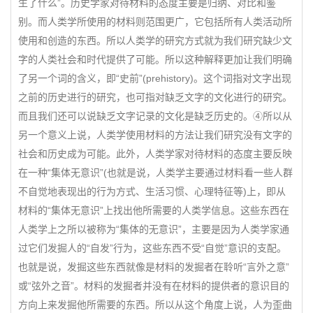
生了什么”。历史学家对待材料的态度主要是归纳、对比和鉴
别。而人类学所使用的材料则范围更广，它包括所有人类活动所
使用和创造的东西。所以人类学的研究方式就为我们研究缺少文
字的人类社会和时代提供了可能。所以这种解释更加让我们明确
了另一个词的含义，即“史前”(prehistory)。这个词指对文字出现
之前的历史进行的研究，也可指对缺乏文字的文化进行的研究。
而且我们还可以说缺乏文字记录的文化是缺乏历史的。④所以从
另一个意义上说，人类学使用材料的方法让我们研究没有文字的
社会和历史成为可能。此外，人类学家对待材料的态度主要反映
在一种“集体无意识”(也就是说，人类学主要通过材料看一些人群
不自觉地表现出的行为方式、生活习惯、心理特征等)上，即从
材料的“集体无意识”上找出他所需要的人类学信息。这些东西在
人类学上之所以被称为“集体的无意识”，主要是因为人类学家通
过它们发掘人的“自发”行为，这些东西不受“自觉”意识的支配。
也就是说，发掘这些东西就像是材料的发掘者在聆听“言外之意”
或“弦外之音”。材料的发掘者并没有在材料的提供者的意识目的
方向上来发掘他所需要的东西。所以从这个角度上说，人为歪曲