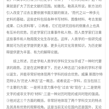
果就是扩大了历史文献的范围。如雅克。勒高夫所说，新方法的
引入改变了过去主要依据书面文献的做法，“而代之以一种多元
史料的基础，这些史料包括各种书写材料、图像材料、考古发掘
成果、口头资料等”。②再者，它们在研究目标的侧重点上也具
有互补的优势。历史学家们注重事件和人物，而人类学家们注重
这些事件和人物周围文化生存状态。这样，人类学的一些研究成
果就可为历史学提供更大量、更多元的文化背景知识，为历史解
释提供更为丰富、有力的解释论据。
综上所述，历史学和人类学的学科交叉似乎成了一种时代要
求的趋势。正是在这种要求下，历史人种志这门全新的学科才得
以诞生，并能非常好地体现两个学科的综合优势。威廉.斯图尔特
范特认为“历史人种志”这一概念，或者说这一学科，应当包括三
个主要的方面：一是将注意力集中在“过去”和“现在”上;二是使用
文字的或非文字的“材料”;三是一种对历时陸的或共时陸的强调。
③他对这三个方面的概括，非常好地体现了两个学科交叉的特点
及其具有优势的观察视角。这是当前无论在国内还是国外，无论