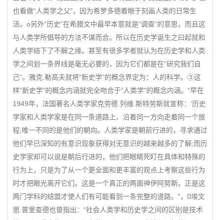
也看做“人类学之父”，因为希罗多德着眼于刻画人类的日常生
活。o另外“历史”在希腊文中最早本意就是“调查”的意思，而且这
与人类学所倡导的方法不谋而合。所以在历史学诞生之曰起就和
人类学结下了不解之缘。甚至有很多学者就认为在历史学和人类
学之间划一条界线是毫无必要的，因为它们都是在“研究我们自
己”。雅克.勒高夫就将“新史学”的概念界定为：人的科学。③这
样“新史学”的概念内涵就完全吻合于“人类学”的概念内涵。“早在
1949年，法国著名人类学家克劳德.列维.斯特劳斯就宣称：‘历史
学家和人类学家是在同一条道路上、沿着同一方向走着同一个旅
程;唯一不同的是他们的朝向。人类学家是朝前行进的，寻求通过
他们早已深知的有意识现象获得对无意识的越来越多的了解;而历
史学家却可以说是朝后行进的，他们把眼睛死盯在具体和特殊的
行为上，只是为了从一个更全面和更丰富的观点上考察这些行为
时才把眼光离开它们。这是一个真正的两面神伊阿努斯。正是这
两门学科的结盟才使人们有可能看到一条完整的道路。”，0埃文
思.普里查德也曾指出：“社会人类学和历史学之间的区别是技术