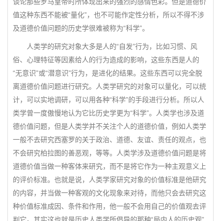
谈论那些罗马皇帝时所体现出来的强烈的感情色彩。但是道德价
值这种东西不能被“量化”，也不可能作定性分析，所以不得不涉
及道德价值问题的历史学很难被称为“科学”。
人类学的研究对象大多是人的“自发”行为，比如习惯、风
俗、心理特征等因素给人的行为造成的影响，这些东西是人的
“无意识”或“潜意识”行为，是进化的结果。这些东西可以完全脱
离道德价值问题进行研究。人类学研究的对象可以量化，可以统
计，可以实地调研，可以用各种“科学”的手段进行分析。所以人
类学曾一度傲慢地认为它比历史学更为“科学”。人类学也涉及道
德价值问题，但是人类学并不关注个人的道德价值，例如人类学
一般不去研究西塞罗的关于政治、道德、友谊、责任的观点，也
不会研究柏拉图的善恶观，等等。人类学涉及道德价值问题是将
道德价值当做一种客体来研究，而不是将它作为一种主观意义上
的评价标准。也就是说，人类学家研究对象的价值标准是他研究
的内容，并当做一种客观的文化现象来对待，而他只会去研究这
种价值标准成因、条件和作用，他一般不会用自己的价值观去评
判它。其实这也就是历史人类学所倡导的那种“局内人的历史观”