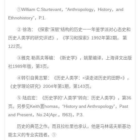
①William C.Sturtevant，“Anthropology，History，and
Ethnohistory”，P.1.
② 徐浩：《探索“深层”结构的历史一一年鉴学派对心态史和
历史人类学的研究评述》，《学习和探索》1992年第2期， 第
122页。
③雅克.勒高夫等编：《新史学》，姚蒙编译，上海译文出版
社1989年版，第3页。
④转引自黄志繁：《历史人类学：<读走进历史的田野>》，
《史学理论研究》2004年第1期，第143页。
⑤ 陆启宏：《历史学的“人类学”转向：历史人类学》，第36
页。另参见Keith置homas，“History and Anthropology”，Past
and Present，No.24(Apr.，l963)，P.3.
历史的典范之作。而且拉杜里也承认，他是马林诺夫斯基功
能主义的专业实践者。①