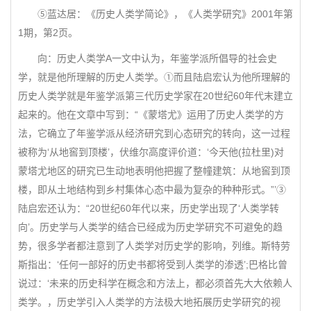
⑤蓝达居：《历史人类学简论》，《人类学研究》2001年第
1期，第2页。
向：历史人类学A一文中认为，年鉴学派所倡导的社会史
学，就是他所理解的历史人类学。①而且陆启宏认为他所理解的
历史人类学就是年鉴学派第三代历史学家在20世纪60年代末建立
起来的。他在文章中写到：“《蒙塔尤》运用了历史人类学的方
法，它确立了年鉴学派从经济研究到心态研究的转向，这一过程
被称为‘从地窖到顶楼’，伏维尔高度评价道：‘今天他(拉杜里)对
蒙塔尤地区的研究已生动地表明他把握了整幢建筑：从地窖到顶
楼，即从土地结构到乡村集体心态中最为复杂的种种形式。”’③
陆启宏还认为：“20世纪60年代以来，历史学出现了‘人类学转
向’。历史学与人类学的结合已经成为历史学研究不可避免的趋
势，很多学者都注意到了人类学对历史学的影响，列维。斯特劳
斯指出：‘任何一部好的历史书都将受到人类学的渗透’;巴格比曾
说过：‘未来的历史科学在概念和方法上，都必须首先大大依赖人
类学。，历史学引入人类学的方法极大地拓展历史学研究的视