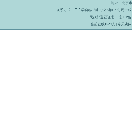
地址：北京市海
联系方式：
学会秘书处
办公时间：每周一或周
民政部登记证书
京ICP备1
当前在线
1529
人 | 今天访问