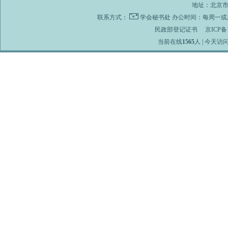
地址：北京市海
联系方式：
学会秘书处
办公时间：每周一或周
民政部登记证书
京ICP备1
当前在线
1565
人 | 今天访