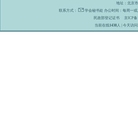
地址：北京市海
联系方式：
学会秘书处
办公时间：每周一或周
民政部登记证书
京ICP备1
当前在线
1438
人 | 今天访问