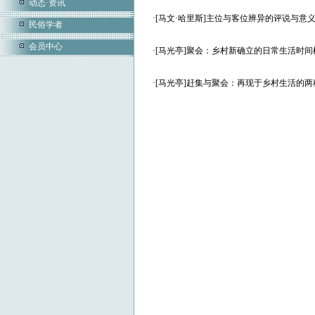
动态·资讯
·
[马文·哈里斯]主位与客位辨异的评说与意
民俗学者
会员中心
·
[马光亭]聚会：乡村新确立的日常生活时间
·
[马光亭]赶集与聚会：再现于乡村生活的两