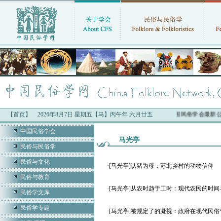
【首页】
2026年8月7日 星期五【马】丙午年 六月廿五
中国民俗学会最新公
中国民俗学会
马光亭
民俗与民俗学
民俗与文化
·
[马光亭]认猪为母：苏北乡村的动物信仰
民俗与教育
·
[马光亭]从农时趋于工时：现代农民的时间
民俗学文库
民俗学专题
·
[马光亭]被规定了的凝视：政府在现代民