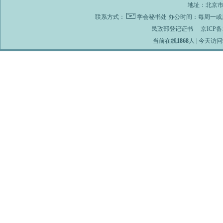
地址：北京市海
联系方式：
学会秘书处
办公时间：每周一或周
民政部登记证书
京ICP备1
当前在线
1868
人 | 今天访问