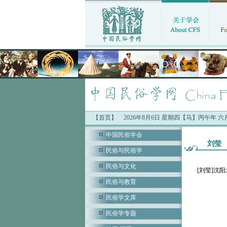
【首页】
2026年8月6日 星期四【马】丙午年 
中国民俗学会
刘莹
民俗与民俗学
民俗与文化
·
[刘莹]沈
民俗与教育
民俗学文库
民俗学专题