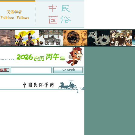
事”研讨会在京召开
·中国民俗学会第十一届代表大会暨2026年年会征文启事
·保护