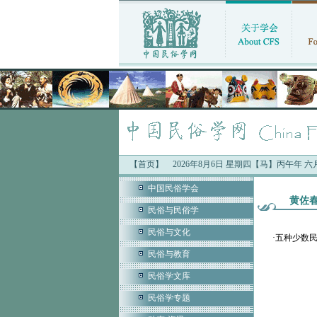
【首页】
2026年8月6日 星期四【马】丙午年 
中国民俗学会
黄佐
民俗与民俗学
民俗与文化
·
五种少数民
民俗与教育
民俗学文库
民俗学专题