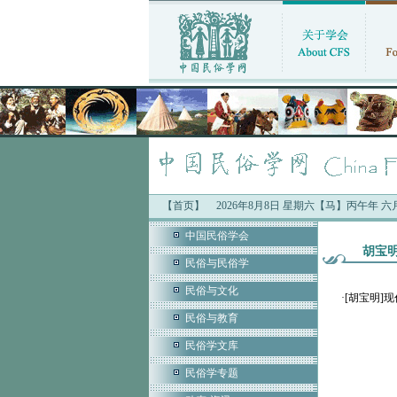
【首页】
2026年8月8日 星期六【马】丙午年 
中国民俗学会
胡宝
民俗与民俗学
民俗与文化
·
[胡宝明]
民俗与教育
民俗学文库
民俗学专题