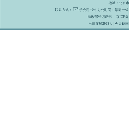
地址：北京市海
联系方式：
学会秘书处
办公时间：每周一或周
民政部登记证书
京ICP备1
当前在线
2978
人 | 今天访问