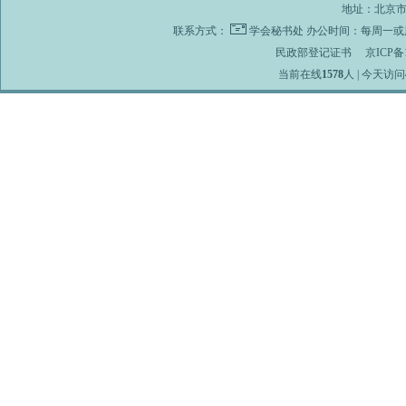
地址：北京市海
联系方式：
学会秘书处
办公时间：每周一或周
民政部登记证书
京ICP备1
当前在线
1578
人 | 今天访问