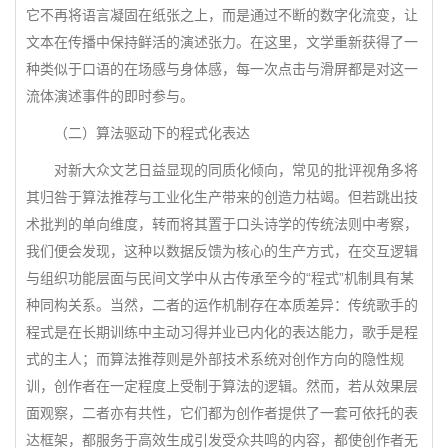
它不再将语言凝固在纸张之上，而是通过不断的数字化流变，让
文本在传播中保持鲜活的演述张力。在这里，文学重新获得了一
种类似于口语的在场感与身体感，每一次点击与滑屏都是对这一
流体演述事件的即时参与。
（二）算法驱动下的程式化表达
对新大众文艺日益显现的同质化倾向，常见的批评视角多将
其归咎于算法推荐与工业化生产带来的创造力枯竭。但若跳出技
术批判的单向维度，转而将其置于口头诗学的传统法则中考察，
我们便会发现，这种以数据反馈为核心的生产方式，在交互逻辑
与组织功能层面与民间文学中从古传承至今的“程式”机制具有某
种同构关系。当然，二者的运作机制存在本质差异：传统歌手的
程式是在长期训练中主动习得并业已内化的表达能力，歌手是程
式的主人；而算法推荐则是外部技术系统对创作方向的隐性规
训，创作者在一定程度上受制于算法的逻辑。然而，若从效果层
面观察，二者亦有共性，它们都为创作者提供了一套可依托的表
达框架，都服务于高效生成引发受众共鸣的内容，都使创作者无