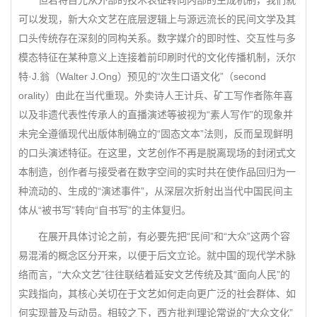
但若将目光从外部的技术表征转向内部的生成机制，我们就
可以发现，新大众文艺在底层逻辑上与源远流长的民间文学及其
口头传统存在深刻的同构关系。数字媒介的即时性、交互性与多
模态特征在某种意义上连接着前印刷时代的文化传播机制，沃尔
特·J.翁（Walter J.Ong）预见的“次生口语文化”（second
orality）由此在当代重现。外卖诗人王计兵、矿工写作者陈年喜
以及非遗代表性传承人的直播演述等被视为“素人写作”的现象并
未完全遵循现代出版体制确立的“固态文本”法则，反而呈现鲜明
的口头演述特征。在这里，文艺创作不再是脱离现场的封闭式文
本制造，创作者与接受者在数字空间的实时共在使作品回归为一
种流动的、生成的“演述事件”，从深层次折射出当代中国民间主
体从“被书写”转向“自书写”的主体复归。
在展开具体讨论之前，有必要先把“民间”和“大众”这两个容
易混淆的概念区分开来，以便于后文立论。就中国的现代学术脉
络而言，“大众文艺”往往联结着延安文艺传统及其“面向人民”的
实践指向，其核心关切在于文艺如何走向更广泛的社会群体、如
何实现普及与动员。相较之下，西方批判理论常说的“大众文化”