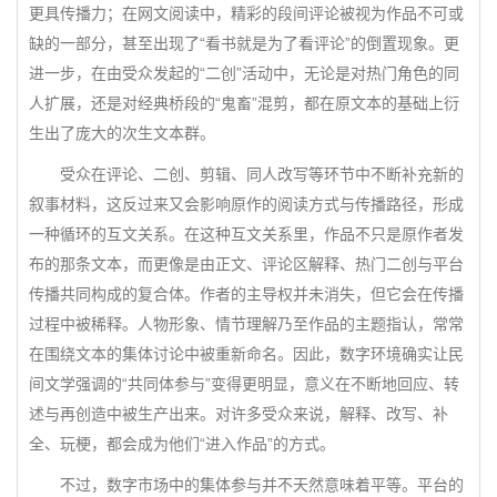
更具传播力；在网文阅读中，精彩的段间评论被视为作品不可或
缺的一部分，甚至出现了“看书就是为了看评论”的倒置现象。更
进一步，在由受众发起的“二创”活动中，无论是对热门角色的同
人扩展，还是对经典桥段的“鬼畜”混剪，都在原文本的基础上衍
生出了庞大的次生文本群。
受众在评论、二创、剪辑、同人改写等环节中不断补充新的
叙事材料，这反过来又会影响原作的阅读方式与传播路径，形成
一种循环的互文关系。在这种互文关系里，作品不只是原作者发
布的那条文本，而更像是由正文、评论区解释、热门二创与平台
传播共同构成的复合体。作者的主导权并未消失，但它会在传播
过程中被稀释。人物形象、情节理解乃至作品的主题指认，常常
在围绕文本的集体讨论中被重新命名。因此，数字环境确实让民
间文学强调的“共同体参与”变得更明显，意义在不断地回应、转
述与再创造中被生产出来。对许多受众来说，解释、改写、补
全、玩梗，都会成为他们“进入作品”的方式。
不过，数字市场中的集体参与并不天然意味着平等。平台的