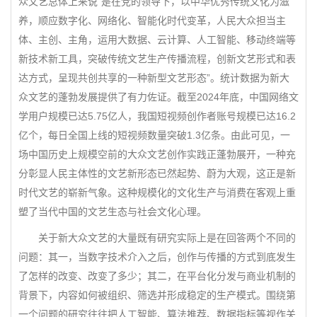
众文艺总体上来说“是在党的领导下，以中华优秀传统文化为滋
养，顺应数字化、网络化、智能化时代变革，人民大众担当主
体、主创、主角，运用大数据、云计算、人工智能、移动终端等
新技术新工具，突破传统文艺生产传播流程，创新文艺形式和表
达方式，呈现共创共享的一种新型文艺形态”。统计数据为新大
众文艺的蓬勃发展提供了有力佐证。截至2024年底，中国网络文
学用户规模已达5.75亿人，我国短视频创作者账号规模已达16.2
亿个，每日全国上线的短视频数量突破1.3亿条。由此可见，一
场中国历史上规模空前的大众文艺创作实践正蓬勃展开，一种充
分彰显人民主体性的文艺新形态已然起势、蔚为大观，这正是新
时代文艺的崭新气象。这种规模化的文化生产与消费在客观上重
塑了当代中国的文艺生态与社会文化心理。
关于新大众文艺的大量既有研究实际上是在回答两个不同的
问题：其一，当数字技术介入之后，创作与传播的方式到底发生
了怎样的改变、改变了多少；其二，在平台化分发与商业机制的
背景下，内容如何被组织、筛选并形成稳定的生产模式。围绕第
一个问题的研究往往把人工智能、算法推荐、数据指标等视作关