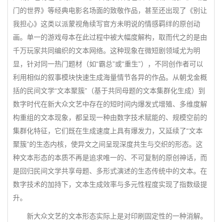
门的世界》等经典电影名场面的致敬作品，甚至还出现了《别让
我担心》这类以派蒙视角续写官方未明说的情感羁绊的原创动
画。单一的游戏母本在此过程中被大幅度解构，取而代之的是由
千万玩家共同编织的文本网络。这种现象在微短剧领域尤为明
显，针对同一热门题材（如“霸总”或“重生”），不同创作者可以
利用相似的叙事模块快速生成海量情节各异的作品。从朝戈金概
括的民间文学“文本聚簇”（基于共同母题的文本集群化生成）到
数字时代在新大众文艺中存在的短时间内爆发式增殖、多维度解
构重组的文本现象，都呈现一种由数字技术赋能的、规模空前的
集群化特征，它们既在生成速度上具有爆发力，又延续了“文本
聚簇”的生态内核，使异文之间呈现深度共生与交织的形态。这
种文本形态的本质不再是追求唯一的、不可复制的原创神话，而
是回归民间文学共享母题、多形式演述的生态传统中的文本。在
数字技术的加持下，文本生成效率与多元性程度实现了指数级提
升。
新大众文艺的文本形态实际上是对印刷固定性的一种消解。