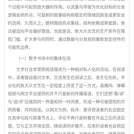
个过程中可起到放大器的作用。以流量与停留为优化目标的分发
逻辑会把热点、可复制的叙事结构和稳定的情绪回路变成更安全
的选择，久而久之，题材围绕热点集结，结构依赖成熟套路，表
达被迫向平台偏好靠拢。也就是说，新大众文艺的生产条件在降
低门槛、扩大参与的同时，通过数据与分发规则重新划定创作的
可能性边界。
（一）数字书场中的集体在场
文学社会学常把阅读描述为一种相对私人化的活动。在阅读
中，读者独自面对文本，交流发生在阅读之后、发生在别处。平
台化的新大众文艺在一定程度上改变了这一方式。直播间、弹幕
视频与网文平台提供的并不只是新的传播渠道，它们还把“看/读”
与“说/评”压缩到同一界面和同一时间里，形成一种可被感知的共
同观看、共同阅读。以网文为例，段评、章评把读者的反应固定
在具体句段与叙事节点上，评论不再只是附着在作品之后的读后
感，它与正文并排出现、随阅读同步展开，后来的读者也会把这