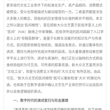
更多指代文化工业条件下的标准化生产，其产品趋同、消费模式
被预设，受众也常被描述为被动接受的一方。二者虽然都是涉及
大多数人的概念，但指向的历史情境与价值判断并不相同。本文
之所以提出“民间根性”，意在把新大众文艺置于民俗学意义上的
“民间”（folk）脉络之中来理解。民俗学所说的民间超越了人口学
意义上的“非精英群体”，是基于社群生活展开的知识生产与传承
方式。民间意即依赖在地经验，强调自发表达，并通过集体性的
讲述、模仿与再创作完成对传统的延续。当大量普通劳动者在数
字平台上进行写作、讲述与表演时，他们正在以独特的方式把自
身经验组织为可交流、可传递的叙事资源。新大众文艺虽然涉及
“文化工业”，但是与消费主义导向的“大众文化”有所区别。由此
可见，“新大众文艺的民间根性”既可以重新校准“大众”的理论内
涵，也有助于在数字语境中确认文艺生产主体仍然可以出自民间
并以自身逻辑组织表达。
一、数字时代的演述复归与形态重塑
“演述事件”是对口头诗学经典范畴的拓展性借用。在艾伯特·