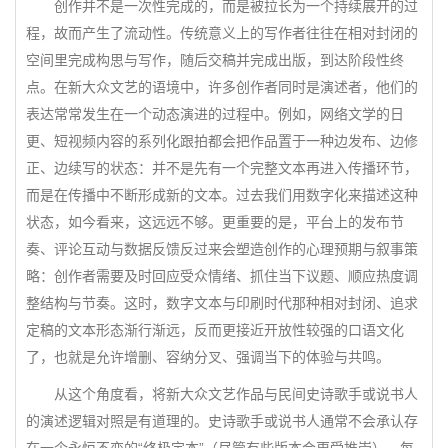
创作并不是一次性完成的，而是被拉长为一个持续展开的过
程，故而产生了流动性。传统意义上的写作者往往在相对封闭的
空间里完成构思与写作，随后交稿并完成出版，到达阶段性终
点。在新大众文艺的语境中，许多创作者同时是演述者，他们的
表达常常发生在一个动态演进的过程中。例如，网络文学的日
更、短视频内容的系列化跟拍都会把作品置于一种边发布、边修
正、边续写的状态：并不是先有一个完整文本再进入传播环节，
而是在传播中不断形成新的文本。过去我们用数字化来描述这种
状态，如今看来，这远远不够。更重要的是，平台上的发布节
奏、评论互动与数据反馈反过来会塑造创作的心理预期与叙事策
略：创作者需要及时回应受众情绪、抓住当下议题、顺应热度调
整结构与节奏。这时，数字文本与印刷时代那种相对封闭、追求
定稿的文本形态渐行渐远，反而更接近开放性较强的口语文化
了，也就是允许增删、容纳分叉、强调当下的体验与共鸣。
从这个角度看，将新大众文艺作品与民间史诗歌手或说书人
的演述逻辑对照是有道理的。史诗歌手或说书人通常不会承认存