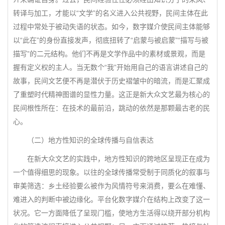
转译与加工，才能以“文学”的名义进入公共视野，民间主体在此
过程中常处于被动失语的状态。如今，数字媒介使民间主体能够
以“此在”的身份直接发声，彻底扭转了“启蒙与被启蒙”“描写与被
描写”的二元结构。他们不再是文学作品中的素材或景观，而是
握有定义权的主人。当无数个“我”开始用自己的语言讲述自己的
故事，民间文艺便不再是潜伏于历史褶皱中的暗流，而是汇聚成
了重塑时代精神图谱的显性力量。这正是新大众文艺最为核心的
民间根性所在：在技术的最前沿，跳动的依然是那颗最古老的民
心。
（二）地方性知识的全球传播与自信表达
在新大众文艺的实践中，地方性知识的跨地区呈现正在成为
一个值得细思的现象。以往的全球传播常受制于同质化的叙事与
审美筛选：乡土经验要么被作为风情符号来消费，要么在难懂、
难进入的判断中被边缘化。平台化数字媒介在结构上改变了这一
状况。它一方面降低了呈现门槛，使地方生活得以绕开部分机构