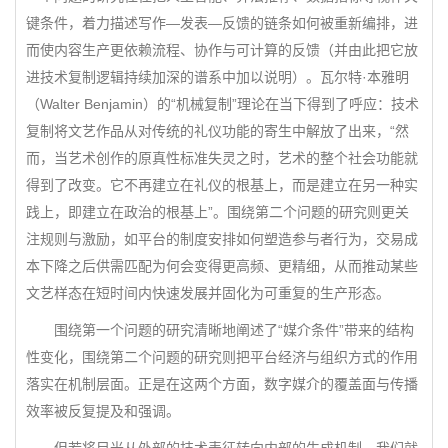
键条件，着力描述写作—发表—反馈的链条如何被重新编排，进
而使内容生产更依赖流程、协作与可计算的反馈（并由此把它放
进技术复制逻辑持续加深的谱系中加以说明）。瓦尔特·本雅明
（Walter Benjamin）的“机械复制”理论在当下得到了呼应：技术
复制将文艺作品从对传统的礼仪功能的寄生中解放了出来，“然
而，当艺术创作的原真性标准失灵之时，艺术的整个社会功能就
得到了改变。它不再建立在礼仪的根基上，而是建立在另一种实
践上，即建立在政治的根基上”。围绕第二个问题的研究则更关
注规则与激励，如平台的制度安排如何塑造参与者行为，交易成
本下降之后供需匹配为何会变得更高频、更精细，从而推动某些
文艺样态在短时间内快速发展并固化为可重复的生产形态。
围绕第一个问题的研究清晰地阐述了“媒介条件”带来的结构
性变化，围绕第二个问题的研究则把平台经济与组织方式的作用
落实在机制层面。正是在这两个方面，数字媒介的覆盖面与传播
效率被反复提及和强调。