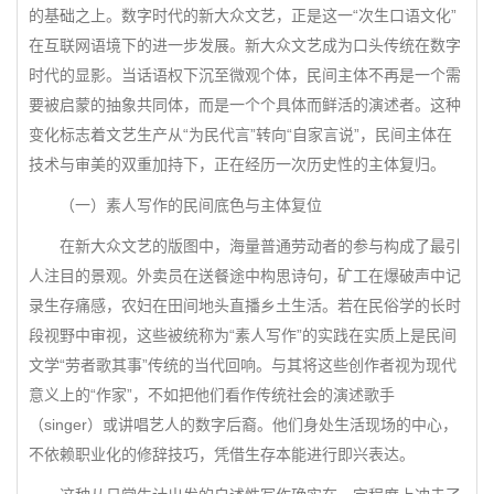
的基础之上。数字时代的新大众文艺，正是这一“次生口语文化”
在互联网语境下的进一步发展。新大众文艺成为口头传统在数字
时代的显影。当话语权下沉至微观个体，民间主体不再是一个需
要被启蒙的抽象共同体，而是一个个具体而鲜活的演述者。这种
变化标志着文艺生产从“为民代言”转向“自家言说”，民间主体在
技术与审美的双重加持下，正在经历一次历史性的主体复归。
（一）素人写作的民间底色与主体复位
在新大众文艺的版图中，海量普通劳动者的参与构成了最引
人注目的景观。外卖员在送餐途中构思诗句，矿工在爆破声中记
录生存痛感，农妇在田间地头直播乡土生活。若在民俗学的长时
段视野中审视，这些被统称为“素人写作”的实践在实质上是民间
文学“劳者歌其事”传统的当代回响。与其将这些创作者视为现代
意义上的“作家”，不如把他们看作传统社会的演述歌手
（singer）或讲唱艺人的数字后裔。他们身处生活现场的中心，
不依赖职业化的修辞技巧，凭借生存本能进行即兴表达。