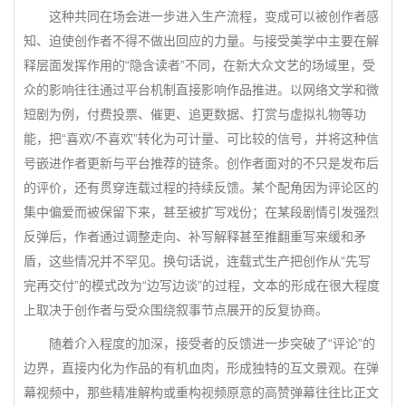
这种共同在场会进一步进入生产流程，变成可以被创作者感
知、迫使创作者不得不做出回应的力量。与接受美学中主要在解
释层面发挥作用的“隐含读者”不同，在新大众文艺的场域里，受
众的影响往往通过平台机制直接影响作品推进。以网络文学和微
短剧为例，付费投票、催更、追更数据、打赏与虚拟礼物等功
能，把“喜欢/不喜欢”转化为可计量、可比较的信号，并将这种信
号嵌进作者更新与平台推荐的链条。创作者面对的不只是发布后
的评价，还有贯穿连载过程的持续反馈。某个配角因为评论区的
集中偏爱而被保留下来，甚至被扩写戏份；在某段剧情引发强烈
反弹后，作者通过调整走向、补写解释甚至推翻重写来缓和矛
盾，这些情况并不罕见。换句话说，连载式生产把创作从“先写
完再交付”的模式改为“边写边谈”的过程，文本的形成在很大程度
上取决于创作者与受众围绕叙事节点展开的反复协商。
随着介入程度的加深，接受者的反馈进一步突破了“评论”的
边界，直接内化为作品的有机血肉，形成独特的互文景观。在弹
幕视频中，那些精准解构或重构视频原意的高赞弹幕往往比正文