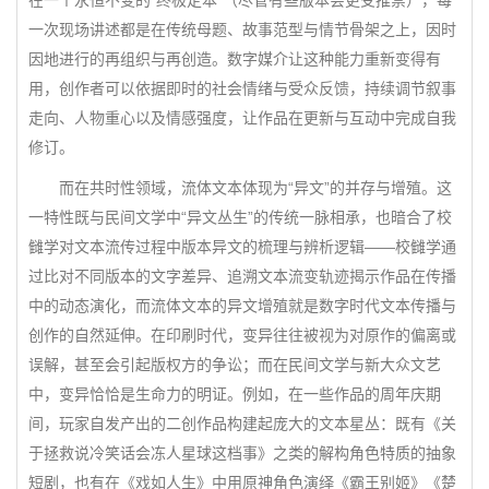
在一个永恒不变的“终极定本”（尽管有些版本会更受推崇），每
一次现场讲述都是在传统母题、故事范型与情节骨架之上，因时
因地进行的再组织与再创造。数字媒介让这种能力重新变得有
用，创作者可以依据即时的社会情绪与受众反馈，持续调节叙事
走向、人物重心以及情感强度，让作品在更新与互动中完成自我
修订。
而在共时性领域，流体文本体现为“异文”的并存与增殖。这
一特性既与民间文学中“异文丛生”的传统一脉相承，也暗合了校
雠学对文本流传过程中版本异文的梳理与辨析逻辑——校雠学通
过比对不同版本的文字差异、追溯文本流变轨迹揭示作品在传播
中的动态演化，而流体文本的异文增殖就是数字时代文本传播与
创作的自然延伸。在印刷时代，变异往往被视为对原作的偏离或
误解，甚至会引起版权方的争讼；而在民间文学与新大众文艺
中，变异恰恰是生命力的明证。例如，在一些作品的周年庆期
间，玩家自发产出的二创作品构建起庞大的文本星丛：既有《关
于拯救说冷笑话会冻人星球这档事》之类的解构角色特质的抽象
短剧，也有在《戏如人生》中用原神角色演绎《霸王别姬》《楚