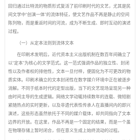
回归通过比特流的物质形式复活了前印刷时代的文艺，尤其是民
间文学中“创演一体”的流体特征，使文艺作品不再是静止的空间
陈列物，而是重返时间的河流，成为不断生成、即时互动的演述
过程。
（一）从定本法则到流体文本
在印刷术发明后，近代资本主义出版机制在数百年间确立了
以“定本”为核心的文学范式。这一范式强调作品的独立性、封闭
性以及作者权的排他性，文本一旦付梓，便固化为不可更改的物
质实体。印刷术确立的文本封闭性在数字媒介环境中正在被逐步
消解。不同于纸本时代的定型出版，当下的文艺现场呈现另一种
由时间主导的生成逻辑。网络文学动辄持续数年的连载、微短剧
紧随热点的实时更新，以及非遗代表性传承人在直播间内的即兴
演述，这些形态虽然依托于不同的媒介载体，却共同指向了文本
边界的开放。在这里，作品不再是一个固定的结果，而是一个虽
在物理存储上暂时闭合，但在意义生成上始终流动的过程。