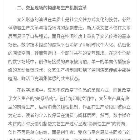
二、交互现场的构建与生产机制变革
文艺形态的演进在本质上是社会交往方式变化的投射，必然
伴随着生产关系与接受场域的深刻变迁。新大众文艺不仅在文本
层面复活了口头程式，而且在空间维度上重构了文艺传播的基本
场景。数字技术搭建的虚拟平台消解了印刷时代个人化、私密化
的阅读空间，转而营造出一个即时共在的交互现场。在这个全新
的数字场域中，创作与接受的界限被消融，单一的单向传播被多
维的互动反馈取代，文艺生产机制回归到了民间演艺传统中那种
喧闹、鲜活且充满集体感的共生状态。
在数字场域中，交互不仅改变了作品的呈现方式，而且改变
了文艺生产的“关系结构”。在传统印刷文明中，文艺生产具有典
型的前端生产、后端消费的线性机制，作品在生产阶段即被确立
为定本，读者的介入仅停留在消费与阐释层面。然而，数字媒介
构建的即时反馈机制使文艺生产过程呈现“协商性生产”的转向：
创作不再是单向供给，而是创作者、受众与平台算法共同参与的