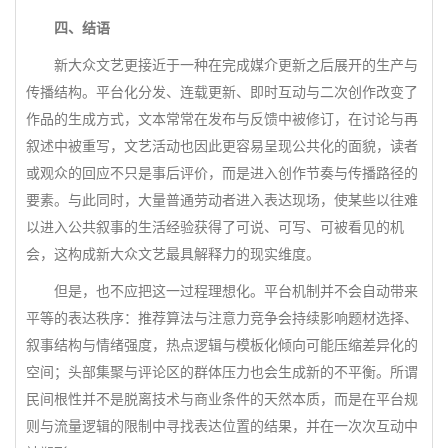
四、结语
新大众文艺更接近于一种在完成媒介更新之后展开的生产与
传播结构。平台化分发、连载更新、即时互动与二次创作改变了
作品的生成方式，文本常常在发布与反馈中被修订，在讨论与再
叙述中被重写，文艺活动也因此更容易呈现公共化的面貌，读者
或观众的回应不只是事后评价，而是进入创作节奏与传播路径的
要素。与此同时，大量普通劳动者进入表达现场，使某些以往难
以进入公共叙事的生活经验获得了可说、可写、可被看见的机
会，这构成新大众文艺最具解释力的现实维度。
但是，也不应把这一过程理想化。平台机制并不会自动带来
平等的表达秩序：推荐算法与注意力竞争会持续影响题材选择、
叙事结构与情绪强度，热点逻辑与模板化倾向可能压缩差异化的
空间；头部集聚与评论区的群体压力也会生成新的不平衡。所谓
民间根性并不是脱离技术与商业条件的天然本质，而是在平台规
则与流量逻辑的限制中寻找表达位置的结果，并在一次次互动中