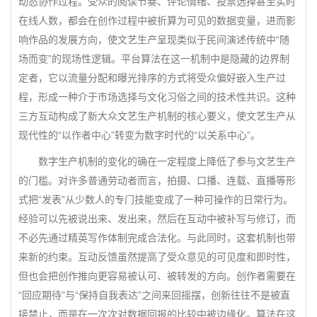
动态协作过程。受众的阅读节奏、评论情绪、投票选择甚至实时
在线人数，都会在创作过程中被折算为可见的数据变量，进而影
响作品的发展方向，使文艺生产呈现类似于民间演述传统中“随
场而变”的现场性逻辑。平台算法在这一机制中是隐藏的边界制
定者，它以流量分配和曝光排序的方式将受众偏好嵌入生产过
程，形成一种介于市场选择与文化习俗之间的技术性共识。这种
三方互动构成了新大众文艺生产机制的核心要义，使文艺生产从
现代性的“以作者中心”转变为数字时代的“以关系中心”。
数字生产机制的变化的确在一定程度上降低了参与文艺生产
的门槛。对许多普通劳动者而言，拍摄、口播、连载、直播等形
式把“发表”从少数人的专门技能变成了一种可操作的日常行为。
经验可以先被说出来、发出来，然后在互动中被补写与修订，而
不必先通过精英写作体制完成合法化。与此同时，这套机制也带
来新的约束。互动反馈虽然提高了受众意见的可见度和即时性，
但也会把创作推向更容易被认可、被转发的方向。创作者需要在
“回应期待”与“保持自我表达”之间来回摇摆，创新往往不是被直
接禁止，而是在一次次对数据回报的比较中被边缘化。算法在这