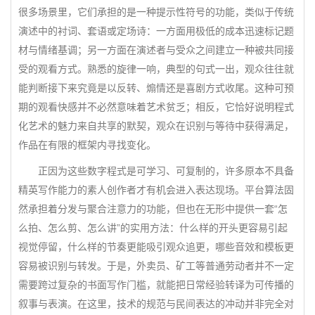
很多场景里，它们承担的是一种提示性符号的功能，类似于传统
演述中的衬词、套语或定场诗：一方面用极低的成本迅速标记题
材与情绪基调；另一方面在演述者与受众之间建立一种被共同接
受的观看方式。熟悉的旋律一响，典型的句式一出，观众往往就
能判断接下来究竟是以反转、煽情还是喜剧方式收尾。这种可预
期的观看快感并不必然意味着艺术贫乏；相反，它恰好说明程式
化艺术的魅力来自共享的默契，观众在识别与等待中获得满足，
作品在有限的框架内寻找变化。
正因为这些数字程式是可学习、可复制的，许多原本不具备
精英写作能力的素人创作者才有机会进入表达现场。平台算法固
然承担着分发与聚合注意力的功能，但也在无形中提供一套“怎
么拍、怎么剪、怎么讲”的实用方法：什么样的开头更容易引起
视觉停留，什么样的节奏更能吸引观众追更，哪些音效和模板更
容易被识别与转发。于是，外卖员、矿工等普通劳动者并不一定
需要跨过复杂的书面写作门槛，就能把日常经验转译为可传播的
叙事与表演。在这里，技术的规范与民间表达的冲动并非完全对