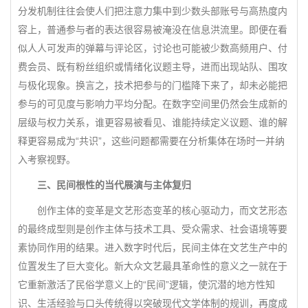
分发机制往往会使人们把注意力集中到少数头部账号与高热度内
容上，普通参与者的表达很容易被淹没在信息洪流里。即便在看
似人人可发声的弹幕与评论区，讨论也可能被少数高频用户、付
费会员、既有粉丝组织或情绪化议题主导，进而出现站队、围攻
与极化现象。换言之，技术把参与的门槛降下来了，却未必能把
参与的可见度与影响力平均分配。在数字空间里仍然会生成新的
层级与权力关系，谁更容易被看见、谁能持续定义议题、谁的解
释更容易成为“共识”，这些问题都需要在分析集体在场时一并纳
入考察视野。
三、民间根性的当代展演与主体复归
创作主体的变革是文艺形态变革的核心驱动力，而文艺形态
的最终成型则是创作主体与技术工具、受众需求、社会语境等要
素协同作用的结果。进入数字时代后，民间主体在文艺生产中的
位置发生了巨大变化。新大众文艺最具革命性的意义之一就在于
它重新激活了民俗学意义上的“民间”逻辑，使沉潜的地方性知
识、生活经验与口头传统得以突破现代文学体制的规训，再度成