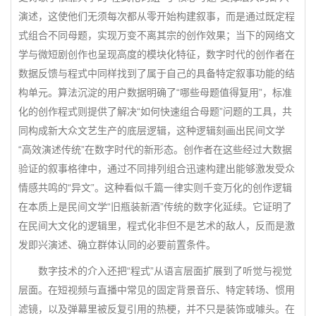
演述，这使他们无须每次都从零开始构建叙事，而是通过既定程
式组合不同母题，实现万变不离其宗的创作效果；当下的网络文
学与微短剧创作也呈现高度的模块化特征，数字时代的创作者在
数据反馈与程式中同样找到了属于自己的具备特定叙事功能的结
构单元。算法沉淀的用户数据明确了“哪些母题值得复用”，标准
化的创作程式则提供了解决“如何快速组合母题”问题的工具，共
同构成新大众文艺生产的底层逻辑，这种逻辑刻画出民间文学
“高效演述传统”在数字时代的新形态。创作者在这些经过大数据
验证的叙事格律中，通过不同排列组合迅速构建出能够激发受众
情感共鸣的“异文”。这种看似千篇一律实则千变万化的创作逻辑
在本质上是民间文学“旧瓶装新酒”传统的数字化延续。它证明了
在民间大文化的逻辑里，程式化非但不是艺术的敌人，反而是激
发即兴演述、确立群体认同的必要前置条件。
数字技术的介入还把“程式”从语言层面扩展到了听觉与视觉
层面。在短视频与直播中常见的固定背景音乐、特定转场、惯用
滤镜，以及弹幕里被反复引用的热梗，并不只是装饰或噱头。在