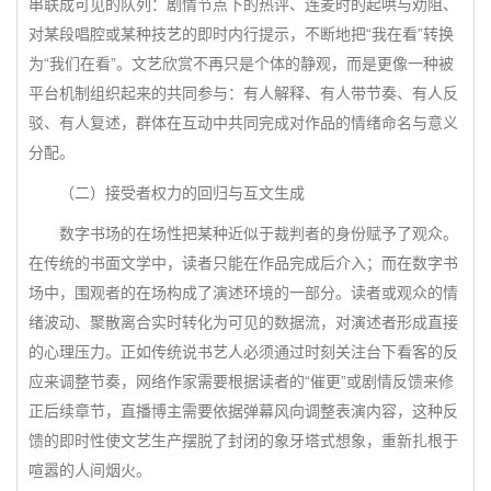
串联成可见的队列：剧情节点下的热评、连麦时的起哄与劝阻、
对某段唱腔或某种技艺的即时内行提示，不断地把“我在看”转换
为“我们在看”。文艺欣赏不再只是个体的静观，而是更像一种被
平台机制组织起来的共同参与：有人解释、有人带节奏、有人反
驳、有人复述，群体在互动中共同完成对作品的情绪命名与意义
分配。
（二）接受者权力的回归与互文生成
数字书场的在场性把某种近似于裁判者的身份赋予了观众。
在传统的书面文学中，读者只能在作品完成后介入；而在数字书
场中，围观者的在场构成了演述环境的一部分。读者或观众的情
绪波动、聚散离合实时转化为可见的数据流，对演述者形成直接
的心理压力。正如传统说书艺人必须通过时刻关注台下看客的反
应来调整节奏，网络作家需要根据读者的“催更”或剧情反馈来修
正后续章节，直播博主需要依据弹幕风向调整表演内容，这种反
馈的即时性使文艺生产摆脱了封闭的象牙塔式想象，重新扎根于
喧嚣的人间烟火。