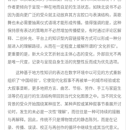
作者更倾向于呈现一种在地而自足的生活状态，如陕北说书不必
因为面向更广泛的受众就主动放弃其方言腔口与表演结构，英歌
舞也未必需要抽离仪式语境才能形成传播。值得强调的是，这种
保持原有表达的策略并不必然增加传播壁垒，有时通过评论区解
释、二创补充、平台上的知识型内容链接等方式可以形成一种分
层进入的理解路径，从而在一定程度上缓解所谓的“文化折扣”。
更重要的是，新大众文艺折射出主体心态的变化，外部目光不再
是唯一尺度，记录与呈现自身生活的完整性反而成为优先选项。
这种基于地方性知识的表达在数字环境中以可见的方式重新
组织了“中国经验”，它使现代化叙事不再被单一的城市经验或宏
大叙事垄断，更多地把方言、曲艺、节俗、劳作、手工与家庭生
活等仍在运行的生活结构带回到当代文化图景之中。当不同文化
背景的受众开始围绕某种技艺、某种声腔或某种叙事节奏展开讨
论时，发生的未必是一次性“理解”，而往往是一种可持续的接触
与再解释。因此，传统不只是博物馆式的静态陈列，而是在记
录、传播、误读、校正与再创作的循环中继续生成其当代意义。