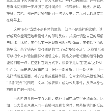
些回应当作阅读路径的一部分来接收，并做出再回应。弹幕视频
与直播间则进一步增强了这种同步性：情绪表达、玩梗、质疑、
提醒、共鸣，都在内容播放的同一时刻发生，并以可见的形式留
在屏幕上。
这种“在场”当然不是身体的聚集，但也不是纯粹的比喻。读
者或观众能清楚地看见他人的即时反应，并据此调整自己的理解
与情绪。比如，某个情节一出现就出现密集弹幕，某句话下面聚
集争论，某个镜头引发齐刷刷的“悟了/破防/笑不活”，这些情形都
可以把个人体验拉回群体语境之中。网络文学场域里的段评特别
能说明这一点，在这种在场方式下，读者不是站在“定本”之外进
行评论，而是进入叙事内部，在同一处转折、同一处伏笔、同一
处抒情相互碰面、补充信息或直接争辩。它带来的效果很像传统
“书场/戏台”的围观：文本（或表演）成为公共事件，反应本身也
构成事件的一部分。
当视听媒介进一步介入时，这种共同在场变得更加直观。比
如，当大量观众进入同一直播间观看表演时，屏幕把他们的反应