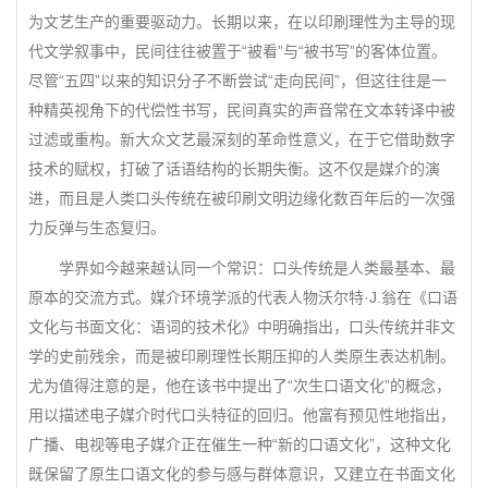
为文艺生产的重要驱动力。长期以来，在以印刷理性为主导的现
代文学叙事中，民间往往被置于“被看”与“被书写”的客体位置。
尽管“五四”以来的知识分子不断尝试“走向民间”，但这往往是一
种精英视角下的代偿性书写，民间真实的声音常在文本转译中被
过滤或重构。新大众文艺最深刻的革命性意义，在于它借助数字
技术的赋权，打破了话语结构的长期失衡。这不仅是媒介的演
进，而且是人类口头传统在被印刷文明边缘化数百年后的一次强
力反弹与生态复归。
学界如今越来越认同一个常识：口头传统是人类最基本、最
原本的交流方式。媒介环境学派的代表人物沃尔特·J.翁在《口语
文化与书面文化：语词的技术化》中明确指出，口头传统并非文
学的史前残余，而是被印刷理性长期压抑的人类原生表达机制。
尤为值得注意的是，他在该书中提出了“次生口语文化”的概念，
用以描述电子媒介时代口头特征的回归。他富有预见性地指出，
广播、电视等电子媒介正在催生一种“新的口语文化”，这种文化
既保留了原生口语文化的参与感与群体意识，又建立在书面文化