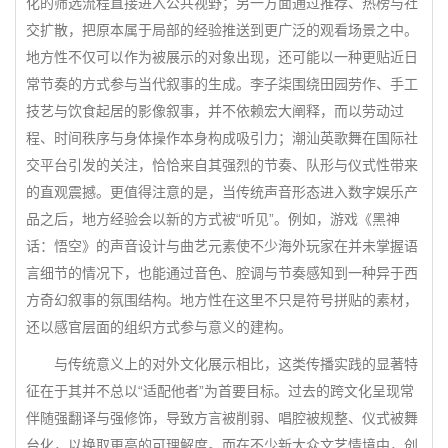
化的筛选流程直接进入公共视野；另一方面通过推荐、热榜与社
交扩散，把原本属于局部的经验推送到更广泛的观看场景之中。
地方性不仅可以作为被展示的对象出现，还可能以一种更贴近日
常节奏的方式参与当代叙事的生成。李子柒围绕田园劳作、手工
技艺与饮食起居的影像叙事，并不依赖宏大阐释，而以劳动过
程、时间秩序与身体操作本身构成吸引力；潮汕英歌舞在国际社
交平台引发的关注，恰恰来自其强烈的节奏、队形与仪式性带来
的直观震撼。更值得注意的是，当传统声音形态进入数字娱乐产
品之后，地方经验会以新的方式被“听见”。例如，游戏《黑神
话：悟空》的声音设计与曲艺元素使不少海外玩家在并未掌握语
言细节的情况下，也能通过音色、腔调与节奏感知到一种异于西
方奇幻叙事的氛围结构。地方性在这里不只是符号拼贴的素材，
还以感官层面的组织方式参与意义的建构。
与传统意义上的对外文化展示相比，这类传播实践的显著特
征在于其并不总以“适配他者”为首要目标。过去的跨文化呈现常
伴随强翻译与强修饰，导致方言被削弱、唱腔被规整、仪式被舞
台化，以换取更高的可理解度。而在不少新大众文艺情境中，创