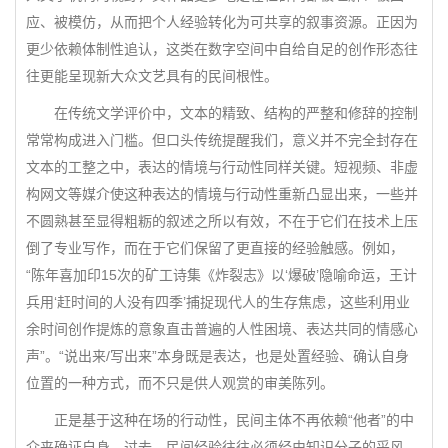
应、被模仿，从而把个人经验转化为可共享的叙事资源。正因为
更少依赖体制性追认，这类在数字空间中自给自足的创作形态往
往更能呈现新大众文艺具有的民间根性。
在传统文学评价中，文本的精致、结构的严整和修辞的控制
常常构成进入门槛。但口头传统提醒我们，意义并不完全封存在
文本的工整之中，表达的情境与行动性同样关键。短视频、非虚
构网文等媒介使这种表达的情境与行动性重新凸显出来，一些并
不圆熟甚至显得粗粝的叙述之所以有效，不在于它们在技术上压
倒了专业写作，而在于它们保留了更直接的经验触感。例如，
“陈年喜加印15次的矿工诗集《炸裂志》以‘爆破’隐喻命运，王计
兵用‘赶时间的人没有四季’捕捉现代人的生存焦虑，这些利用业
余时间创作提炼的意象直击普遍的人性困境、表达共同的情感心
声”。“说出来/写出来”本身既是表达，也是处置经验、确认自身
位置的一种方式，而不只是供人观赏的审美陈列。
正是基于这种在场的行动性，民间主体不再依赖“他者”的中
介来确证自身。过去，民间经验往往必须经由知识分子的采风、