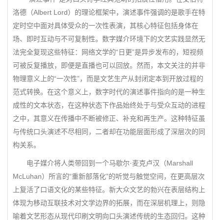
洛德（Albert Lord）的理论框架中，演述事件强调的是歌手在特
定时空中面对具体受众的一次性表演，其核心特征包括身体在
场、即时互动与不可复制性。数字媒介环境下的文艺实践显然无
法完全复现这些特征：网络文学的“日更”是异步发布的，短视频
可被反复播放，即便是直播也可以回放。然而，本文关注的并非
物理意义上的“一次性”，而是文艺生产从封闭定本到开放过程的
范式转换。在这个意义上，数字时代的演述事件指向的是一种生
成性的文本状态，在这种状态下作品始终处于与受众互动的进程
之中，其意义在传播中不断被修正、补充和再生产。这种特征虽
与传统口头演述不尽相同，二者却在功能层面形成了深层次的同
构关系。
电子媒介将人类带回到一个马歇尔·麦克卢汉（Marshall
McLuhan）所言的“重新部落化”的听觉与触觉空间，在更高层次
上复活了口语文化的某些特征。新大众文艺的勃兴在表层结构上
体现为移动互联技术对文学边界的拓展，而在深层机理上，则隐
喻着文艺形态从现代印刷文明向口头演述传统的生态回归。这种