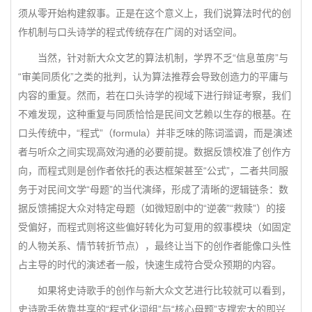
须从零开始构建叙事。正是在这个意义上，我们说算法时代的创
作机制与口头诗学的程式传统存在广阔的对话空间。
当然，针对新大众文艺的算法机制，学界不乏“信息茧房”与
“审美同质化”之类的批判，认为算法推荐会导致创造力的平庸与
内容的重复。然而，若在口头诗学的视域下进行辩证考察，我们
不难发现，这种重复与同质恰恰是民间文艺赖以生存的根基。在
口头传统中，“程式”（formula）并非乏味的陈词滥调，而是演述
者与听众之间实现高效沟通的必要前提。数据反馈校准了创作方
向，而程式则是创作者依托的表达框架甚至“公式”，二者共同服
务于对民间文学“母题”的当代演绎，形成了清晰的逻辑链条：数
据反馈捕捉大众对特定母题（如微短剧中的“逆袭”“救赎”）的接
受偏好，而程式则将这些偏好转化为可复用的叙事模块（如固定
的人物关系、情节转折节点），最终让当下的创作者能像口头性
占主导的时代的演述者一般，快速生成符合受众预期的内容。
如果将史诗歌手的创作与新大众文艺进行比较就可以看到，
史诗歌手依靠共享的“程式化词组”与“核心母题”支撑宏大的即兴