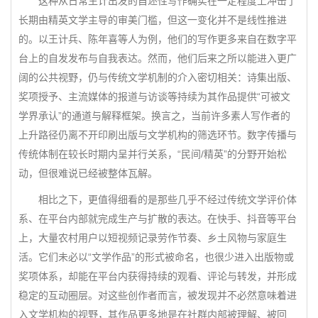
这种从日常生计出发的自述性写作确实在一定程度上冲击了
长期由精英文学主导的审美门槛，但这一变化并不是线性推进
的。以王计兵、陈年喜等人为例，他们的写作更多来自在数字平
台上的自发发布与自我表达。然而，他们后来之所以能进入更广
阔的公共视野，仍与传统文学机制的介入密切相关：诗集出版、
奖项授予、主流媒体的报道与访谈等持续为其作品提供“可被文
学界承认”的通道与解释框架。换言之，当前许多素人写作者的
上升路径仍离不开印刷出版与文学机构的筛选环节。数字传播与
传统体制在较长时期内呈并行关系，“民间/精英”的分野开始松
动，但很难说已经被整体瓦解。
相比之下，更值得细看的是那些几乎不经过传统文学评价体
系、在平台内部就完成生产与扩散的表达。在快手、抖音等平台
上，大量农村用户以短视频记录劳作节奏、乡土风物与家庭生
活。它们未必以“文学作品”的形式被命名，也很少进入出版物或
奖项体系，却能在平台内获得持续的观看、评论与转发，并形成
稳定的互动圈层。对这些创作者而言，被发现并不必然意味着进
入文学机构的视野，其作品更多地是在社群内部被理解、被回