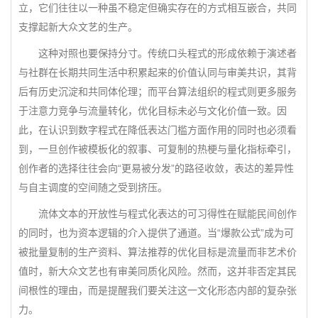
立，它们往往以一种虽不稳定但确实存在的方式相互嵌合，共同
支撑起新大众文艺的生产。
这种对照也要保持分寸。传统口头程式的形成依赖于演述者
与社群在长期共同生活中积累起来的价值认同与审美共识，其背
后有历史沉淀和共同体伦理；而平台算法组织的程式则更多服务
于注意力竞争与流量转化，优化目标未必与文化价值一致。因
此，在认识到数字程式在降低表达门槛方面作用的同时也必须看
到，一旦创作被模板化的叙事、可复制的热梗与量化指标牵引，
创作者的选择往往会向“更易被分发”的路径收敛，表达的差异性
与自主调度的空间随之受到挤压。
流体文本的开放性与程式化表达的可习得性在赋能民间创作
的同时，也为资本逻辑的介入提供了通道。当“爆款公式”成为可
被批量复制的生产资料、算法推荐的优化目标是流量而非艺术价
值时，新大众文艺也有审美同质化风险。然而，这并非否定其民
间根性的理由，而是提醒我们要关注这一文化形态内部的复杂张
力。