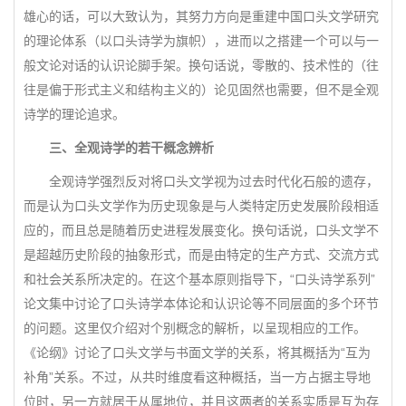
雄心的话，可以大致认为，其努力方向是重建中国口头文学研究
的理论体系（以口头诗学为旗帜），进而以之搭建一个可以与一
般文论对话的认识论脚手架。换句话说，零散的、技术性的（往
往是偏于形式主义和结构主义的）论见固然也需要，但不是全观
诗学的理论追求。
三、全观诗学的若干概念辨析
全观诗学强烈反对将口头文学视为过去时代化石般的遗存，
而是认为口头文学作为历史现象是与人类特定历史发展阶段相适
应的，而且总是随着历史进程发展变化。换句话说，口头文学不
是超越历史阶段的抽象形式，而是由特定的生产方式、交流方式
和社会关系所决定的。在这个基本原则指导下，“口头诗学系列”
论文集中讨论了口头诗学本体论和认识论等不同层面的多个环节
的问题。这里仅介绍对个别概念的解析，以呈现相应的工作。
《论纲》讨论了口头文学与书面文学的关系，将其概括为“互为
补角”关系。不过，从共时维度看这种概括，当一方占据主导地
位时，另一方就居于从属地位，并且这两者的关系实质是互为存