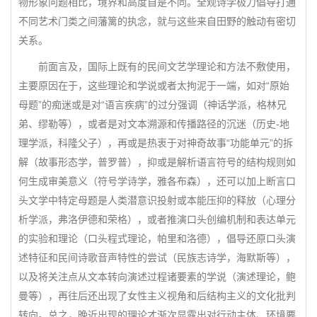
物形象问题相比，境界和高度自是不同。全观诗学极力倡导打通
不同艺术门类之间藩篱的执念，就与这些来自田野的触动有密切
关系。
前面言及，国际上既有的民间文艺学理论和方法不敷使用，
主要原因在于，这些理论和学说或者太拘泥于一端，如对“原始
母题”的痴迷或是对“语言疾病”的过分强调（神话学派，格林兄
弟、缪勒等），或者是对文本溯源和传播路径的沉迷（历史-地
理学派，科隆父子），再或是热衷于对神奇故事“功能单元”的拆
解（故事形态学，普罗普），抑或是解析语言符号的结构规则如
何生成审美意义（符号学诗学，雅各布森），还可以加上断言口
头文学中特定母题是人类潜意识投射或本能压抑的释放（心理分
析学派，弗洛伊德和荣格），或者推演口头创编机制和表达单元
的实验和理论（口头程式理论，帕里和洛德），倡导还原口头演
述特征和民间诗歌音声特性的尝试（民族志诗学，海默斯等），
以及将关注点从文本转向演述过程诸要素的学说（演述理论，鲍
曼等），再往后还出现了女性主义视角和后结构主义的文化批判
转向。总之，晚近出现的理论才渐次显露出对行动主体、环境要